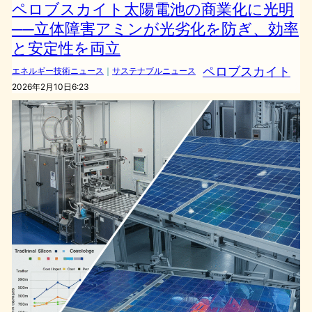
ペロブスカイト太陽電池の商業化に光明
──立体障害アミンが光劣化を防ぎ、効率
と安定性を両立
ペロブスカイト
エネルギー技術ニュース
｜
サステナブルニュース
2026年2月10日6:23