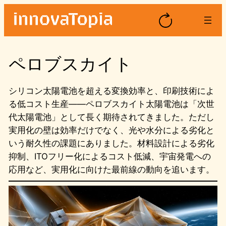
内
容
を
ス
ペロブスカイト
キ
ッ
プ
シリコン太陽電池を超える変換効率と、印刷技術によ
る低コスト生産——ペロブスカイト太陽電池は「次世
代太陽電池」として長く期待されてきました。ただし
実用化の壁は効率だけでなく、光や水分による劣化と
いう耐久性の課題にありました。材料設計による劣化
抑制、ITOフリー化によるコスト低減、宇宙発電への
応用など、実用化に向けた最前線の動向を追います。