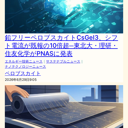
鉛フリーペロブスカイトCsGeI3、シフ
ト電流が既報の10倍超─東北大・理研・
住友化学がPNASに発表
エネルギー技術ニュース
｜
サステナブルニュース
｜
ナノテクノロジーニュース
ペロブスカイト
2026年6月29日9:05