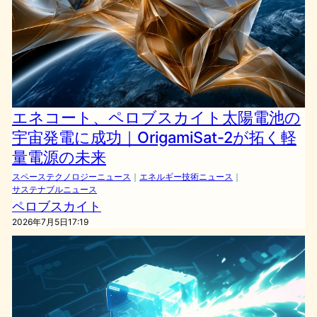
エネコート、ペロブスカイト太陽電池の
宇宙発電に成功｜OrigamiSat-2が拓く軽
量電源の未来
スペーステクノロジーニュース
｜
エネルギー技術ニュース
｜
サステナブルニュース
ペロブスカイト
2026年7月5日17:19