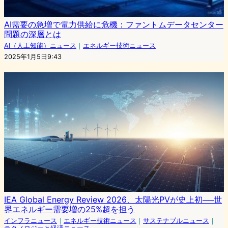
AI需要の急増で電力供給に危機：ファントムデータセンター
問題の深層とは
AI（人工知能）ニュース
｜
エネルギー技術ニュース
2025年1月5日9:43
IEA Global Energy Review 2026、太陽光PVが史上初──世
界エネルギー需要増の25%超を担う
インフラニュース
｜
エネルギー技術ニュース
｜
サステナブルニュース
｜