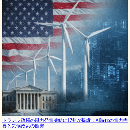
トランプ政権の風力発電凍結に17州が提訴：AI時代の電力需
要と気候政策の衝突