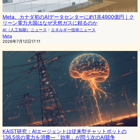
Meta、カナダ初のAIデータセンターに約1兆4900億円｜ク
リーン電力大国はなぜ天然ガスに頼るのか
AI（人工知能）ニュース
｜
エネルギー技術ニュース
Meta
2026年7月12日17:11
KAIST研究：AIエージェントは従来型チャットボットの
136.5倍の電力を消費—「効率」が問う次のAI競争