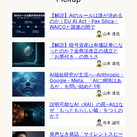
【解説】AIのルールは誰が決める
のか｜EU AI Act・Pax Silica・
WAICOと国連の間で
山本 達也
【解説】暗号資産は有価証券にな
ったのか？金商法改正の成立と
「お墨付き」の危うさ
山本 達也
AI福祉研究が主流へ─Anthropic・
Google・Meta、「AIに感情はあ
るか」を問い始めた1年
山本 達也
説明可能なAI（XAI）の罠─AIはな
ぜ「もっともらしい嘘」をつくの
か？
寺本 誠司
発声なき発話「サイレントスピー