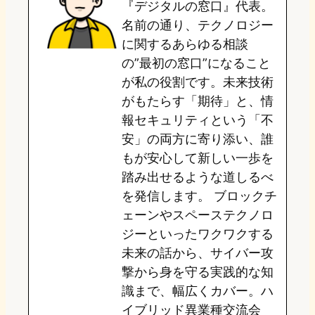
『デジタルの窓口』代表。
d
k
o
a
名前の通り、テクノロジー
o
y
o
に関するあらゆる相談
の”最初の窓口”になること
n
k
が私の役割です。未来技術
がもたらす「期待」と、情
報セキュリティという「不
安」の両方に寄り添い、誰
もが安心して新しい一歩を
踏み出せるような道しるべ
を発信します。 ブロックチ
ェーンやスペーステクノロ
ジーといったワクワクする
未来の話から、サイバー攻
撃から身を守る実践的な知
識まで、幅広くカバー。ハ
イブリッド異業種交流会