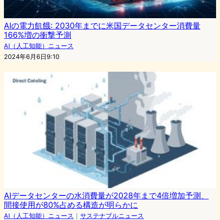
AIの電力飢餓: 2030年までに米国データセンター消費量
166%増の衝撃予測
AI（人工知能）ニュース
2024年6月6日9:10
AIデータセンターの水消費量が2028年まで4倍増加予測、
間接使用が80%占める構造が明らかに
AI（人工知能）ニュース
｜
サステナブルニュース