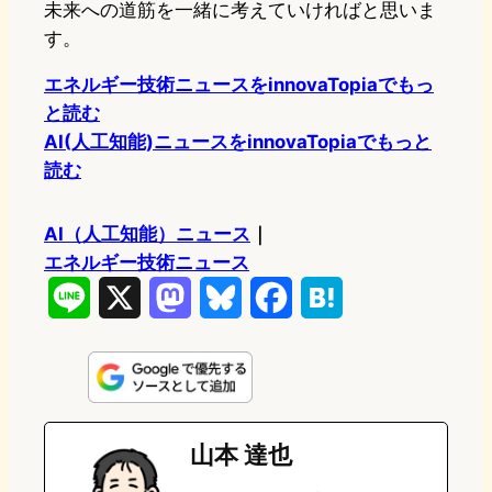
未来への道筋を一緒に考えていければと思いま
す。
エネルギー技術ニュースをinnovaTopiaでもっ
と読む
AI(人工知能)ニュースをinnovaTopiaでもっと
読む
AI（人工知能）ニュース
｜
エネルギー技術ニュース
L
X
M
B
F
H
i
a
l
a
a
n
s
u
c
t
e
t
e
e
e
山本 達也
o
s
b
n