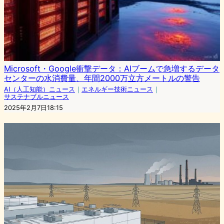
Microsoft・Google衝撃データ：AIブームで急増するデータ
センターの水消費量、年間2000万立方メートルの警告
AI（人工知能）ニュース
｜
エネルギー技術ニュース
｜
サステナブルニュース
2025年2月7日18:15