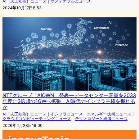
AI（人工知能）ニュース
｜
サステナブルニュース
2024年10月17日8:53
NTTグループ「AIOWN」発表―データセンター容量を2033
年度に3倍超の1GWへ拡張、AI時代のインフラ主権を握れる
か
AI（人工知能）ニュース
｜
インフラニュース
｜
エネルギー技術ニュース
｜
クラウドコンピューティングニュース
｜
テクノロジーと経済ニュース
2026年4月28日19:00