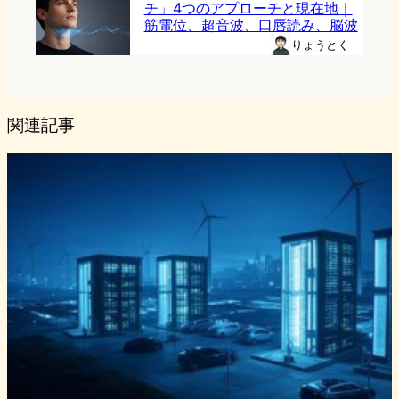
チ」4つのアプローチと現在地｜
筋電位、超音波、口唇読み、脳波
りょうとく
関連記事