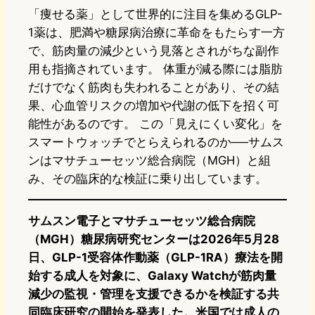
「痩せる薬」として世界的に注目を集めるGLP-
1薬は、肥満や糖尿病治療に革命をもたらす一方
で、筋肉量の減少という見落とされがちな副作
用も指摘されています。 体重が減る際には脂肪
だけでなく筋肉も失われることがあり、その結
果、心血管リスクの増加や代謝の低下を招く可
能性があるのです。 この「見えにくい変化」を
スマートウォッチでとらえられるのか──サムス
ンはマサチューセッツ総合病院（MGH）と組
み、その臨床的な検証に乗り出しています。
サムスン電子とマサチューセッツ総合病院
（MGH）糖尿病研究センターは2026年5月28
日、GLP-1受容体作動薬（GLP-1RA）療法を開
始する成人を対象に、Galaxy Watchが筋肉量
減少の監視・管理を支援できるかを検証する共
同臨床研究の開始を発表した。米国では成人の