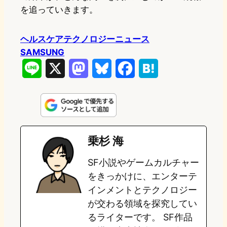
を追っていきます。
ヘルスケアテクノロジーニュース
SAMSUNG
L
X
M
B
F
H
i
a
l
a
a
n
s
u
c
t
e
t
e
e
e
乗杉 海
o
s
b
n
SF小説やゲームカルチャー
d
k
o
a
をきっかけに、エンターテ
o
y
o
インメントとテクノロジー
が交わる領域を探究してい
n
k
るライターです。 SF作品