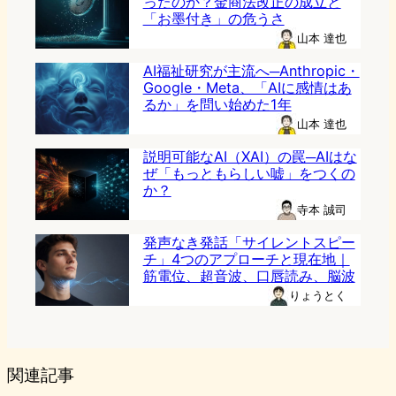
ったのか？金商法改正の成立と
「お墨付き」の危うさ
山本 達也
AI福祉研究が主流へ─Anthropic・
Google・Meta、「AIに感情はあ
るか」を問い始めた1年
山本 達也
説明可能なAI（XAI）の罠─AIはな
ぜ「もっともらしい嘘」をつくの
か？
寺本 誠司
発声なき発話「サイレントスピー
チ」4つのアプローチと現在地｜
筋電位、超音波、口唇読み、脳波
りょうとく
関連記事