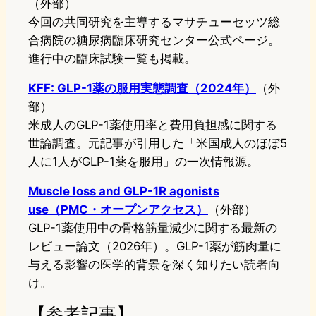
（外部）
今回の共同研究を主導するマサチューセッツ総
合病院の糖尿病臨床研究センター公式ページ。
進行中の臨床試験一覧も掲載。
KFF: GLP-1薬の服用実態調査（2024年）
（外
部）
米成人のGLP-1薬使用率と費用負担感に関する
世論調査。元記事が引用した「米国成人のほぼ5
人に1人がGLP-1薬を服用」の一次情報源。
Muscle loss and GLP-1R agonists
use（PMC・オープンアクセス）
（外部）
GLP-1薬使用中の骨格筋量減少に関する最新の
レビュー論文（2026年）。GLP-1薬が筋肉量に
与える影響の医学的背景を深く知りたい読者向
け。
【参考記事】