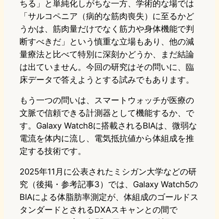
ちる」と単純化しがちな一方、学術的な場では
「サルコペニア（病的な筋肉喪失）に至るかど
うかは、筋肉量だけでなく筋力や身体機能で判
断すべきだ」という慎重な立場もあり、他の減
量療法と比べて特別に深刻かどうか、まだ結論
は出ていません。今回の研究はその問いに、臨
床データで答えようとする試みでもあります。
もう一つの問いは、スマートウォッチが医療の
文脈で信頼できる計測器として機能するか、で
す。Galaxy Watch8に搭載されるBIAは、微弱な
電流を体内に流し、電気抵抗値から体組成を推
定する技術です。
2025年11月に公表されたミシガン大学などの研
究（後掲・参考記事3）では、Galaxy Watch5の
BIAによる体脂肪率測定が、体組成のゴールドス
タンダードとされるDXAスキャンとの間で