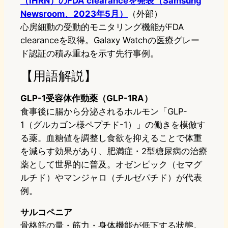
（IHRN）のFDA clearanceを発表（Samsung
Newsroom、2023年5月）
（外部）
心房細動の受動的モニタリング機能がFDA
clearanceを取得。Galaxy Watchの医療グレー
ド認証の積み重ねを示す先行事例。
【用語解説】
GLP-1受容体作動薬（GLP-1RA）
食事後に腸から分泌されるホルモン「GLP-
1（グルカゴン様ペプチド-1）」の働きを模倣す
る薬。血糖値を調整し食欲を抑えることで体重
を減らす効果があり、肥満症・2型糖尿病の治療
薬として世界的に普及。オゼンピック（セマグ
ルチド）やマンジャロ（チルゼパチド）が代表
例。
サルコペニア
骨格筋の量・筋力・身体機能が低下する状態。