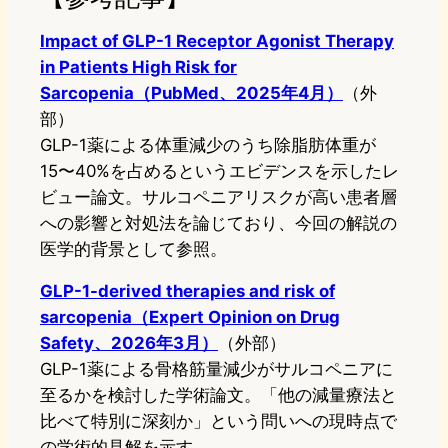
Impact of GLP-1 Receptor Agonist Therapy
in Patients High Risk for
Sarcopenia（PubMed、2025年4月）
（外
部）
GLP-1薬による体重減少のうち除脂肪体重が
15〜40%を占めるというエビデンスを示したレ
ビュー論文。サルコペニアリスクが高い患者層
への影響と対処法を論じており、今回の解説の
医学的背景として参照。
GLP-1-derived therapies and risk of
sarcopenia（Expert Opinion on Drug
Safety、2026年3月）
（外部）
GLP-1薬による骨格筋量減少がサルコペニアに
至るかを検討した学術論文。「他の減量療法と
比べて特別に深刻か」という問いへの現時点で
の学術的見解を示す。