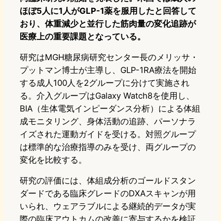
ほぼ5人に1人がGLP-1薬を服用したと回答して
おり、体重減少と並行した筋肉量の変化追跡が
医療上の重要課題となっている。
研究はMGH糖尿病研究センター長のメリッサ・
プットマン博士が主導し、GLP-1RA療法を開始
する成人100人を2グループに分けて実施され
る。介入グループはGalaxy Watch8を使用し、
BIA（生体電気インピーダンス分析）による体組
成モニタリング、身体活動の追跡、パーソナラ
イズされた運動ガイドを受ける。対照グループ
は標準的な治療指導のみを受け、両グループの
変化を比較する。
研究の評価には、体組成分析のゴールドスタン
ダードである臨床グレードのDXAスキャンが用
いられ、ウェアラブルによる継続的データが実
際の臨床アウトカムの改善に寄与するかを検証