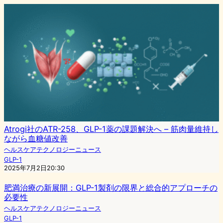
Atrogi社のATR-258、GLP-1薬の課題解決へ – 筋肉量維持し
ながら血糖値改善
ヘルスケアテクノロジーニュース
GLP-1
2025年7月2日20:30
肥満治療の新展開：GLP-1製剤の限界と総合的アプローチの
必要性
ヘルスケアテクノロジーニュース
GLP-1