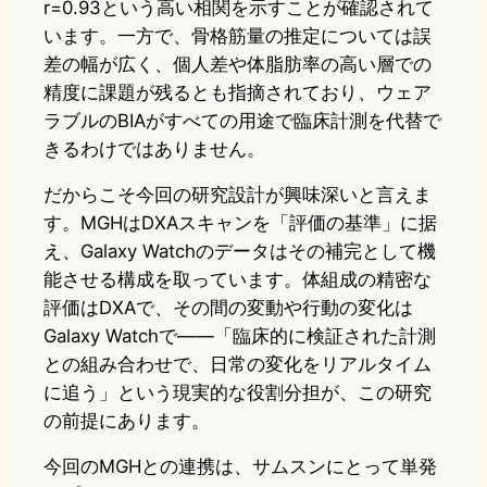
r=0.93という高い相関を示すことが確認されて
います。一方で、骨格筋量の推定については誤
差の幅が広く、個人差や体脂肪率の高い層での
精度に課題が残るとも指摘されており、ウェア
ラブルのBIAがすべての用途で臨床計測を代替で
きるわけではありません。
だからこそ今回の研究設計が興味深いと言えま
す。MGHはDXAスキャンを「評価の基準」に据
え、Galaxy Watchのデータはその補完として機
能させる構成を取っています。体組成の精密な
評価はDXAで、その間の変動や行動の変化は
Galaxy Watchで——「臨床的に検証された計測
との組み合わせで、日常の変化をリアルタイム
に追う」という現実的な役割分担が、この研究
の前提にあります。
今回のMGHとの連携は、サムスンにとって単発