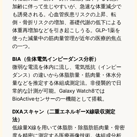
加齢に伴って生じやすいが、急速な体重減少で
も誘発される。心血管疾患リスクの上昇、転
倒・骨折リスクの増加、基礎代謝の低下による
体重再増加などを引き起こしうる。GLP-1薬を
使った減量中の筋肉量管理が近年の医療的焦点
の一つ。
BIA（生体電気インピーダンス分析）
微弱な電流を体内に流し、電気抵抗（インピー
ダンス）の違いから体脂肪量・筋肉量・体水分
量などを推定する体組成測定法。非侵襲的で日
常的な計測が可能。Galaxy Watch8では
BioActiveセンサーの一機能として搭載。
DXAスキャン（二重エネルギーX線吸収測定
法）
低線量X線を用いて体脂肪・除脂肪筋肉量・骨密
度を精密に測定する医療画像技術。体組成分析