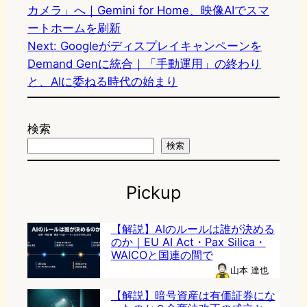
カメラ」へ｜Gemini for Home、映像AIでスマ
ートホームを刷新
Next:
Googleがディスプレイキャンペーンを
Demand Genに統合｜「手動運用」の終わり
と、AIに委ねる時代の始まり
検索
検索
Pickup
【解説】AIのルールは誰が決める
のか｜EU AI Act・Pax Silica・
WAICOと国連の間で
山本 達也
【解説】暗号資産は有価証券にな