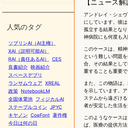
【ニュース解
アンドレイ・シェヴ
にしています。彼は
人気のタグ
孤立する結果となり
神病院にも何度も入
ソブリンAI（AI主権）
このケースは、精神
XAI（説明可能AI）
という難しい問題を
RAI（責任あるAI）
CES
合、その結果として
良書紹介
映画紹介
重することも重要で
スペースデブリ
また、この物語は、
ランサムウェア
XREAL
を示しています。ア
政策
NotebookLM
ステムから遠ざける
全固体電池
フィジカルAI
者が安定した生活を
ステーブルコイン
JPYC
キヤノン
CoeFont
著作権
このようなケースは
今日は何の日
ば、医療の提供方法