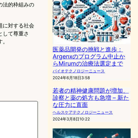
の法的枠組みの
題に対する社会
として尊重さ
す。
医薬品開発の挑戦と進歩：
Argenxのプログラム中止か
らMirumの治療法選定まで
バイオテクノロジーニュース
2024年6月18日3:58
若者の精神健康問題が増加、
診察と薬の処方も急増 – 新た
な圧力に直面
ヘルスケアテクノロジーニュース
2024年3月8日10:22