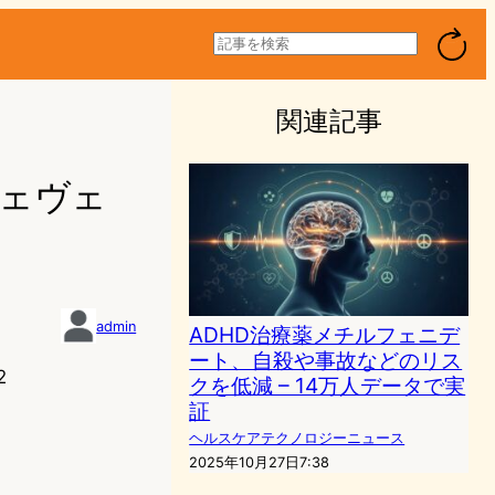
検
索
関連記事
シェヴェ
admin
ADHD治療薬メチルフェニデ
ート、自殺や事故などのリス
2
クを低減 – 14万人データで実
証
ヘルスケアテクノロジーニュース
2025年10月27日7:38