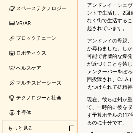
アンドレイ・シェヴ
n
s
スペーステクノロジー
ントで生活し、2回
e
t
なく街で生活するこ
VR/AR
o
起されています。
ブロックチェーン
d
アンドレイの母親、
か尋ねました。しか
o
ロボティクス
可能で脅威的な爆発
n
が近づくことを禁じ
ヘルスケア
ァンクーバーをぼろ
回投獄され、C.I
マルチスピーシーズ
えつけられて抗精神
テクノロジーと社会
現在、彼らは州が重
て、一時的に彼を収
半導体
す予算ホテルの11
るのに十分です。
もっと見る