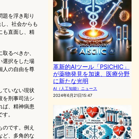
問題を浮き彫り
絶し、社会からも
にも直面し、精
に取るべきか、
い選択をした場
革新的AIツール「PSICHIC」
個人の自由を尊
が薬物発見を加速、医療分野
に新たな光明
AI（人工知能）ニュース
していない現状
2024年6月21日15:47
彼を刑事司法シ
れば、精神病患
です。
ものです。例え
など、多角的な