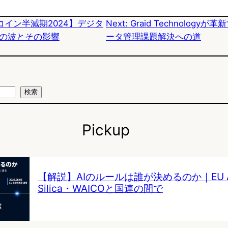
k
o
a
コイン半減期2024】デジタ
Next:
Graid Technology
y
o
の波とその影響
ータ管理課題解決への道
k
検索
Pickup
【解説】AIのルールは誰が決めるのか｜EU AI 
Silica・WAICOと国連の間で