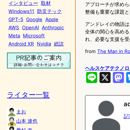
インタビュー
取材
アプローチが求めら
Windows11
防災テック
整備も重要な課題と
GPT-5
Google
Apple
アンドレイの物語は
AWS
OpenAI
Anthropic
全体の関心を高める
Meta
Microsoft
れ、必要な支援を受
Android XR
Nvidia
総説
from
The Man in R
ヘルスケアテクノロ
L
X
M
i
a
ライター一覧
n
s
a
e
t
まお
記
山本 達也
o