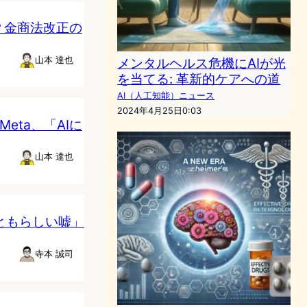
？金商法改正の
山本 達也
メンタルヘルス危機にAIが光
を当てる: 革新的ケアへの道
AI（人工知能）ニュース
2024年4月25日0:03
Meta、「AIに
山本 達也
っともらしい嘘」
寺本 誠司