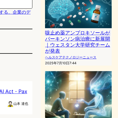
が革新する、企業のデ
咳止め薬アンブロキソールが
パーキンソン病治療に新展開
｜ウェスタン大学研究チーム
が発表
ヘルスケアテクノロジーニュース
2025年7月10日7:44
Act・Pax
山本 達也