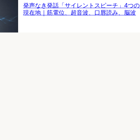
発声なき発話「サイレントスピーチ」4つ
現在地｜筋電位、超音波、口唇読み、脳波