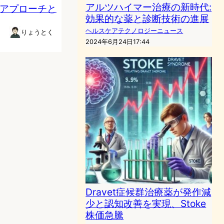
アルツハイマー治療の新時代:
のアプローチと
効果的な薬と診断技術の進展
ヘルスケアテクノロジーニュース
りょうとく
2024年6月24日17:44
Dravet症候群治療薬が発作減
少と認知改善を実現、Stoke
株価急騰