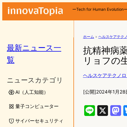
ーTech for Human Evolution
ホーム
»
ヘルスケアテク
最新ニュース一
抗精神病薬
覧
リョフの
ヘルスケアテクノロ
ニュースカテゴリ
[公開]
2024年1月28日
AI（人工知能）
量子コンピューター
L
X
M
サイバーセキュリティ
i
a