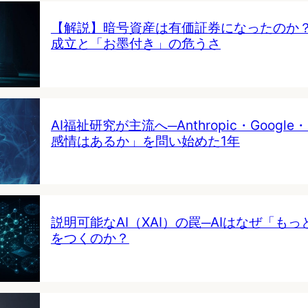
【解説】暗号資産は有価証券になったのか
成立と「お墨付き」の危うさ
AI福祉研究が主流へ─Anthropic・Google・
感情はあるか」を問い始めた1年
説明可能なAI（XAI）の罠─AIはなぜ「も
をつくのか？