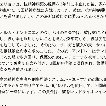
ェリョフは、抗精神病薬の服用を3年前に中止した後、家
u
c
t
逮捕され、3回精神病院に入院しました。彼は、抗精神病薬
e
e
e
とを選びましたが、この決断は彼自身に委ねられるべきか
s
b
n
k
o
a
オルガ・ミントニエとの久しぶりの再会では、彼は家に戻
し、彼が薬を服用しないことを選んだ3年前から、彼は妄
y
o
を起こしていました。そのため、オルガと彼女の夫、サム
k
る接触禁止命令を求めました。その後、アンドレイはテン
ぼろの服で歩き回り、保護のためにマチェーテを携帯して
.A.について独房で狂言を吐き、3回精神病院に収容され、警
病薬を注射されました。
度の精神病患者を刑事司法システムから逸らすための取り
容するために割り当てられた8,400ドルを使用して、州間
7号室に一緒にいます。この資金は、彼をレッドライオンイン