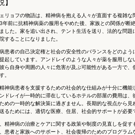
説】
ェリョフの物語は、精神病を抱える人々が直面する複雑な
3年前に抗精神病薬の服用をやめた後、家族との関係が断
ました。家を追い出され、テント生活を送り、法的な問題
院することになりました。
病患者の自己決定権と社会の安全性のバランスをどのよう
提起しています。アンドレイのような人々が薬を服用しな
彼ら自身や周囲の人々に危害が及ぶ可能性がある一方で、
す。
精神病患者を支援するための社会的な仕組みが十分に機能
ンドレイが一時的に滞在しているホテルの部屋の費用は、
ための一時的な解決策に過ぎません。長期的な視点から見
送るためには、適切な医療、住居、社会的サポートが必要
、精神病の治療とケアに関する政策や制度の見直しを促す
、患者と家族へのサポート、社会復帰のためのプログラム