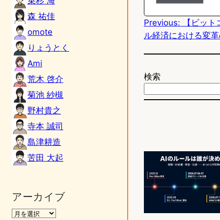
乗杉 海
d
森 祐佳
Previous:
【ビット
o
omote
ル経済における変革
n
りょうとく
Ami
検索
荒木 啓介
菊池 紗槻
野村貴之
寺本 誠司
島津耕造
苦田 大起
アーカイブ