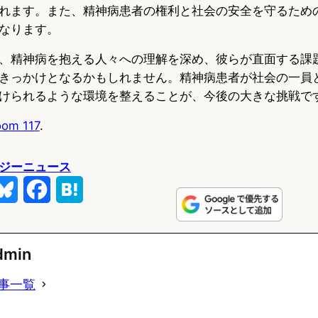
れます。また、精神病患者の権利と社会の安全を守るため
なります。
、精神病を抱える人々への理解を深め、彼らが直面する課
きっかけとなるかもしれません。精神病患者が社会の一員
けられるような環境を整えることが、今後の大きな挑戦で
oom 117
.
ジーニュース
B
F
H
l
a
a
u
c
t
dmin
e
e
e
事一覧
s
b
n