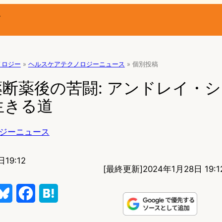
ー
ノロジー
»
ヘルスケアテクノロジーニュース
»
個別投稿
断薬後の苦闘: アンドレイ・
生きる道
ジーニュース
19:12
[最終更新]
2024年1月28日 19:1
B
F
H
l
a
a