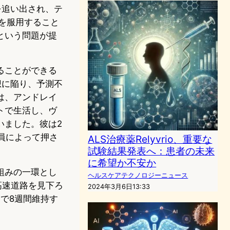
を追い出され、テ
を服用すること
という問題が提
ることができる
想に陥り、予測不
は、アンドレイ
トで生活し、ヴ
いました。彼は2
備員によって押さ
ALS治療薬Relyvrio、重要な
試験結果発表へ：患者の未来
に希望か不安か
組みの一環とし
ヘルスケアテクノロジーニュース
高速道路を見下ろ
2024年3月6日13:33
で8週間維持す