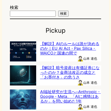
検索
検索
Pickup
【解説】AIのルールは誰が決める
のか｜EU AI Act・Pax Silica・
WAICOと国連の間で
山本 達也
【解説】暗号資産は有価証券にな
ったのか？金商法改正の成立と
「お墨付き」の危うさ
山本 達也
AI福祉研究が主流へ─Anthropic・
Google・Meta、「AIに感情はあ
るか」を問い始めた1年
山本 達也