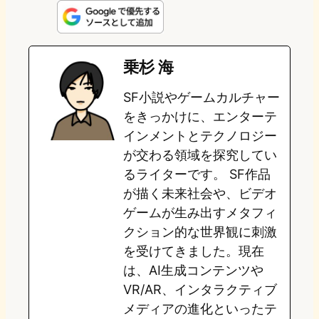
n
s
u
c
t
e
t
e
e
e
乗杉 海
o
s
b
n
SF小説やゲームカルチャー
d
k
o
a
をきっかけに、エンターテ
o
y
o
インメントとテクノロジー
が交わる領域を探究してい
n
k
るライターです。 SF作品
が描く未来社会や、ビデオ
ゲームが生み出すメタフィ
クション的な世界観に刺激
を受けてきました。現在
は、AI生成コンテンツや
VR/AR、インタラクティブ
メディアの進化といったテ