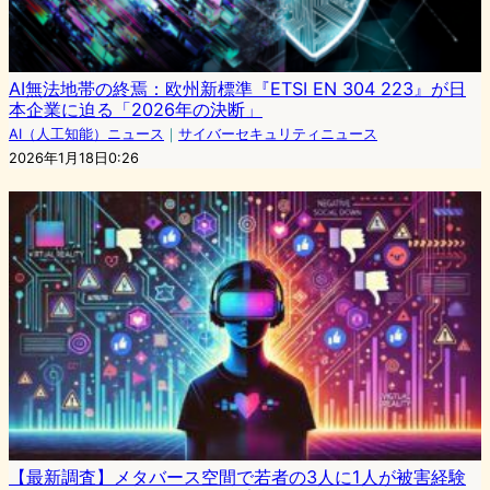
AI無法地帯の終焉：欧州新標準『ETSI EN 304 223』が日
本企業に迫る「2026年の決断」
AI（人工知能）ニュース
｜
サイバーセキュリティニュース
2026年1月18日0:26
【最新調査】メタバース空間で若者の3人に1人が被害経験