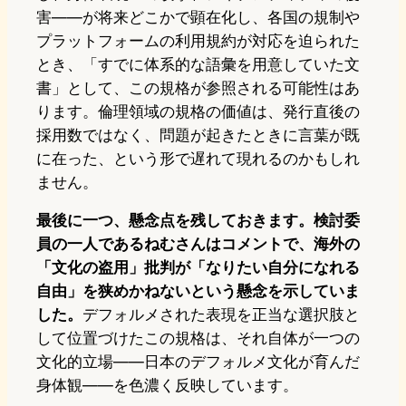
害——が将来どこかで顕在化し、各国の規制や
プラットフォームの利用規約が対応を迫られた
とき、「すでに体系的な語彙を用意していた文
書」として、この規格が参照される可能性はあ
ります。倫理領域の規格の価値は、発行直後の
採用数ではなく、問題が起きたときに言葉が既
に在った、という形で遅れて現れるのかもしれ
ません。
最後に一つ、懸念点を残しておきます。検討委
員の一人であるねむさんはコメントで、海外の
「文化の盗用」批判が「なりたい自分になれる
自由」を狭めかねないという懸念を示していま
した。
デフォルメされた表現を正当な選択肢と
して位置づけたこの規格は、それ自体が一つの
文化的立場——日本のデフォルメ文化が育んだ
身体観——を色濃く反映しています。