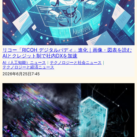
リコー「RICOH デジタルバディ」進化｜画像・図表を読む
AIとクレジット制で社内DXを加速
AI（人工知能）ニュース
｜
テクノロジーと社会ニュース
｜
テクノロジーと経済ニュース
2026年6月25日7:45