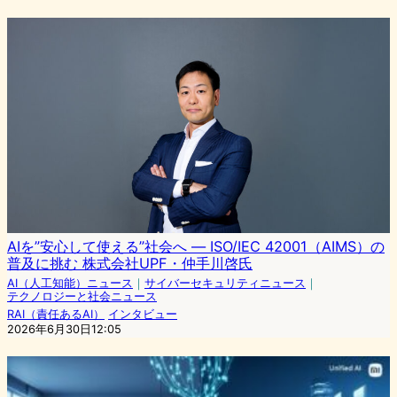
AIを”安心して使える”社会へ ― ISO/IEC 42001（AIMS）の
普及に挑む 株式会社UPF・仲手川啓氏
AI（人工知能）ニュース
｜
サイバーセキュリティニュース
｜
テクノロジーと社会ニュース
RAI（責任あるAI）
インタビュー
2026年6月30日12:05