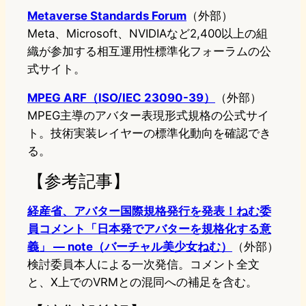
Metaverse Standards Forum
（外部）
Meta、Microsoft、NVIDIAなど2,400以上の組
織が参加する相互運用性標準化フォーラムの公
式サイト。
MPEG ARF（ISO/IEC 23090-39）
（外部）
MPEG主導のアバター表現形式規格の公式サイ
ト。技術実装レイヤーの標準化動向を確認でき
る。
【参考記事】
経産省、アバター国際規格発行を発表！ねむ委
員コメント「日本発でアバターを規格化する意
義」 — note（バーチャル美少女ねむ）
（外部）
検討委員本人による一次発信。コメント全文
と、X上でのVRMとの混同への補足を含む。