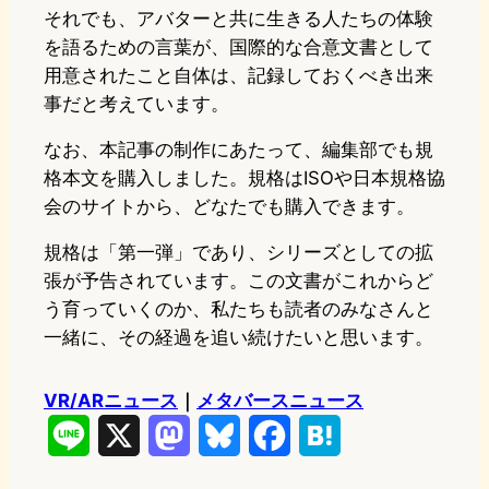
それでも、アバターと共に生きる人たちの体験
を語るための言葉が、国際的な合意文書として
用意されたこと自体は、記録しておくべき出来
事だと考えています。
なお、本記事の制作にあたって、編集部でも規
格本文を購入しました。規格はISOや日本規格協
会のサイトから、どなたでも購入できます。
規格は「第一弾」であり、シリーズとしての拡
張が予告されています。この文書がこれからど
う育っていくのか、私たちも読者のみなさんと
一緒に、その経過を追い続けたいと思います。
VR/ARニュース
｜
メタバースニュース
L
X
M
B
F
H
i
a
l
a
a