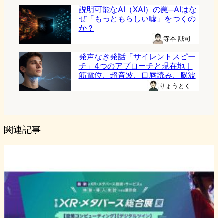
説明可能なAI（XAI）の罠─AIはな
ぜ「もっともらしい嘘」をつくの
か？
寺本 誠司
発声なき発話「サイレントスピー
チ」4つのアプローチと現在地｜
筋電位、超音波、口唇読み、脳波
りょうとく
関連記事