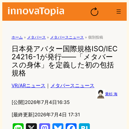
ホーム
»
メタバース
»
メタバースニュース
»
個別投稿
日本発アバター国際規格ISO/IEC
24216-1が発行——「メタバー
スの身体」を定義した初の包括
規格
VR/ARニュース
｜
メタバースニュース
乗杉 海
[公開]
2026年7月4日16:35
[最終更新]
2026年7月4日 17:31
L
X
M
B
F
H