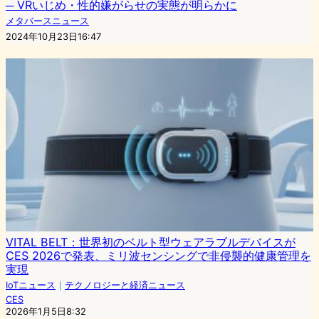
─ VRいじめ・性的嫌がらせの実態が明らかに
メタバースニュース
2024年10月23日16:47
VITAL BELT：世界初のベルト型ウェアラブルデバイスが
CES 2026で発表、ミリ波センシングで非侵襲的健康管理を
実現
IoTニュース
｜
テクノロジーと経済ニュース
CES
2026年1月5日8:32