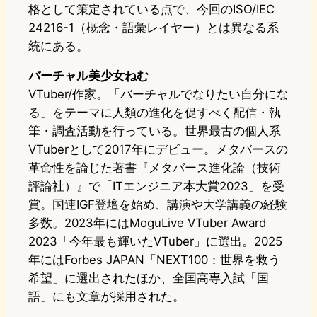
格として策定されている点で、今回のISO/IEC
24216-1（概念・語彙レイヤー）とは異なる系
統にある。
バーチャル美少女ねむ
VTuber/作家。「バーチャルでなりたい自分にな
る」をテーマに人類の進化を促すべく配信・執
筆・調査活動を行っている。世界最古の個人系
VTuberとして2017年にデビュー。メタバースの
革命性を論じた著書『メタバース進化論（技術
評論社）』で「ITエンジニア本大賞2023」を受
賞。国連IGF登壇を始め、講演や大学講義の経験
多数。2023年にはMoguLive VTuber Award
2023「今年最も輝いたVTuber」に選出。2025
年にはForbes JAPAN「NEXT100：世界を救う
希望」に選出されたほか、全国高専入試「国
語」にも文章が採用された。