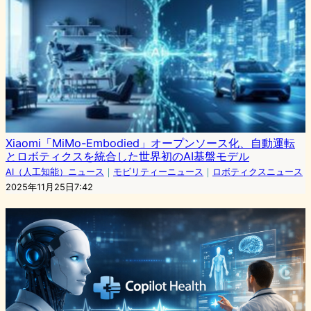
Xiaomi「MiMo-Embodied」オープンソース化、自動運転
とロボティクスを統合した世界初のAI基盤モデル
AI（人工知能）ニュース
｜
モビリティーニュース
｜
ロボティクスニュース
2025年11月25日7:42