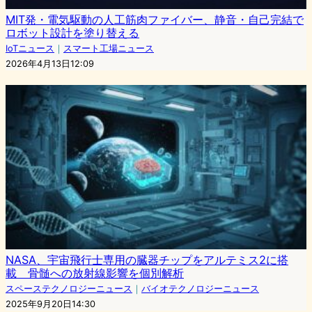
MIT発・電気駆動の人工筋肉ファイバー、静音・自己完結で
ロボット設計を塗り替える
IoTニュース
｜
スマート工場ニュース
2026年4月13日12:09
NASA、宇宙飛行士専用の臓器チップをアルテミス2に搭
載 骨髄への放射線影響を個別解析
スペーステクノロジーニュース
｜
バイオテクノロジーニュース
2025年9月20日14:30