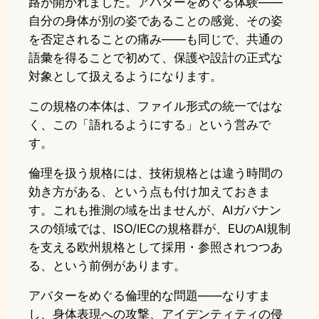
路が開かれました。アバターをめぐる体験——
自分の身体が別の姿であることの感覚、その姿
を否定されることの痛み——も同じで、共通の
語彙を得ることで初めて、保護や設計の正式な
対象として扱えるようになります。
この規格の本体は、ファイル形式の統一ではな
く、この「語れるようにする」という営みで
す。
倫理を扱う規格には、技術規格とは違う時間の
効き方がある、という点も付け加えておきま
す。これも推測の域を出ませんが、AIガバナン
スの領域では、ISO/IECの規格群が、EUのAI規制
を支える欧州規格として採用・参照されつつあ
る、という前例があります。
アバターをめぐる倫理的な問題——なりすま
し、身体表現への攻撃、アイデンティティの侵