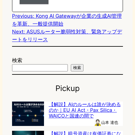
o
y
o
n
k
Previous:
Kong AI Gatewayが企業の生成AI管理
を革新、一般提供開始
Next:
ASUSルーター脆弱性対策、緊急アップデ
ートをリリース
検索
検索
Pickup
【解説】AIのルールは誰が決める
のか｜EU AI Act・Pax Silica・
WAICOと国連の間で
山本 達也
【解説】暗号資産は有価証券にな