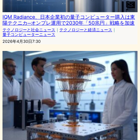
IQM Radiance、日本企業初の量子コンピューター購入は東
陽テクニカ─オンプレ運用で2030年「50兆円」戦略を加速
テクノロジーと社会ニュース
｜
テクノロジーと経済ニュース
｜
量子コンピューターニュース
2026年4月30日7:30