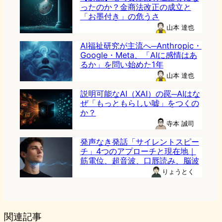
ったのか？金商法改正の成立と
「お墨付き」の危うさ
山本 達也
AI福祉研究が主流へ─Anthropic・
Google・Meta、「AIに感情はあ
るか」を問い始めた1年
山本 達也
説明可能なAI（XAI）の罠─AIはな
ぜ「もっともらしい嘘」をつくの
か？
寺本 誠司
発声なき発話「サイレントスピー
チ」4つのアプローチと現在地｜
筋電位、超音波、口唇読み、脳波
りょうとく
関連記事