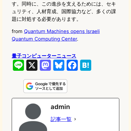
す。同時に、この進歩を支えるためには、セキ
ュリティ、人材育成、国際協力など、多くの課
題に対処する必要があります。
from
Quantum Machines opens Israeli
Quantum Computing Center
.
量子コンピューターニュース
L
X
M
B
F
H
i
a
l
a
a
n
s
u
c
t
e
t
e
e
e
admin
o
s
b
n
記事一覧
d
k
o
a