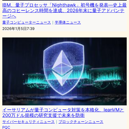
IBM、量子プロセッサ「Nighthawk」初号機を発表—史上最
高のコヒーレンス時間を達成、2026年末に量子アドバンテ
ージへ
量子コンピューターニュース
｜
半導体ニュース
2026年1月5日7:39
イーサリアムが量子コンピュータ対策を本格化、leanVMと
200万ドル規模の研究支援で未来を防衛
サイバーセキュリティニュース
｜
ブロックチェーンニュース
PQC