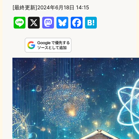
[最終更新]
2024年6月18日 14:15
L
X
M
B
F
H
i
a
l
a
a
n
s
u
c
t
e
t
e
e
e
o
s
b
n
d
k
o
a
o
y
o
n
k