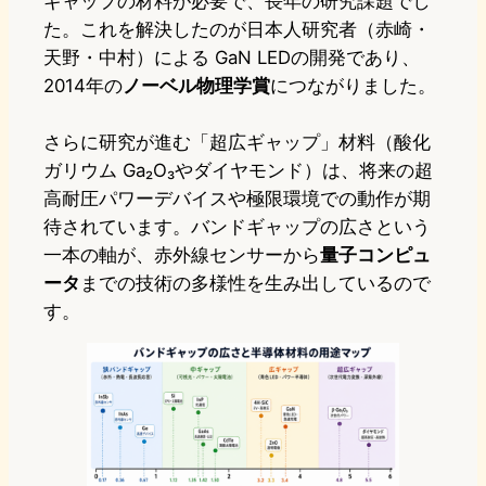
ギャップの材料が必要で、長年の研究課題でし
た。これを解決したのが日本人研究者（赤崎・
天野・中村）による GaN LEDの開発であり、
2014年の
ノーベル物理学賞
につながりました。
さらに研究が進む「超広ギャップ」材料（酸化
ガリウム Ga₂O₃やダイヤモンド）は、将来の超
高耐圧パワーデバイスや極限環境での動作が期
待されています。バンドギャップの広さという
一本の軸が、赤外線センサーから
量子コンピュ
ータ
までの技術の多様性を生み出しているので
す。