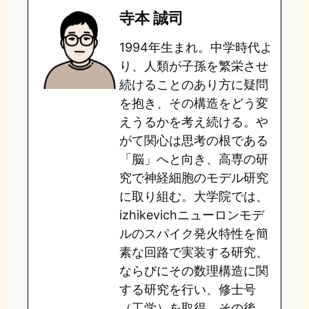
寺本 誠司
o
s
b
n
1994年生まれ。中学時代よ
d
k
o
a
り、人類が子孫を繁栄させ
o
y
o
続けることのあり方に疑問
を抱き、その構造をどう変
n
k
えうるかを考え続ける。や
がて関心は思考の根である
「脳」へと向き、高専の研
究で神経細胞のモデル研究
に取り組む。大学院では、
izhikevichニューロンモデ
ルのスパイク発火特性を簡
素な回路で実装する研究、
ならびにその数理構造に関
する研究を行い、修士号
（工学）を取得。その後、