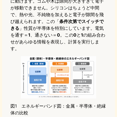
に動けます。ゴムや木は隙間が大きすぎて電子
が移動できません。シリコンはちょうど中間
で、熱や光、不純物を加えると電子が隙間を飛
び越えられます。この「
条件次第でスイッチで
きる
」性質が半導体を特別にしています。電気
を通す＝
1
、通さない＝
0
。この
0
と
1
の組み合わ
せがあらゆる情報を表現し、計算を実行しま
す。
図1 エネルギーバンド図：金属・半導体・絶縁
体の比較