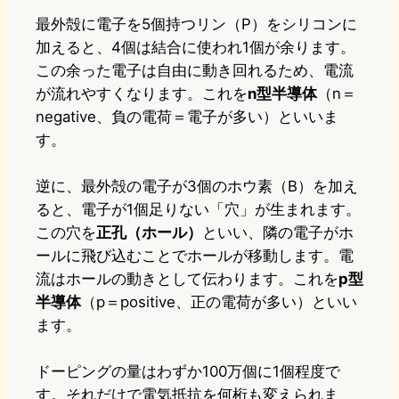
最外殻に電子を5個持つリン（P）をシリコンに
加えると、4個は結合に使われ1個が余ります。
この余った電子は自由に動き回れるため、電流
が流れやすくなります。これを
n
型半導体
（n＝
negative、負の電荷＝電子が多い）といいま
す。
逆に、最外殻の電子が3個のホウ素（B）を加え
ると、電子が1個足りない「穴」が生まれます。
この穴を
正孔（ホール）
といい、隣の電子がホ
ールに飛び込むことでホールが移動します。電
流はホールの動きとして伝わります。これを
p
型
半導体
（p＝positive、正の電荷が多い）といい
ます。
ドーピングの量はわずか100万個に1個程度で
す。それだけで電気抵抗を何桁も変えられま