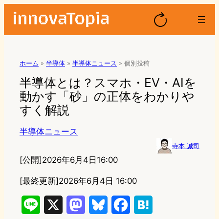
ホーム
»
半導体
»
半導体ニュース
»
個別投稿
半導体とは？スマホ・EV・AIを
動かす「砂」の正体をわかりや
すく解説
半導体ニュース
寺本 誠司
[公開]
2026年6月4日16:00
[最終更新]
2026年6月4日 16:00
L
X
M
B
F
H