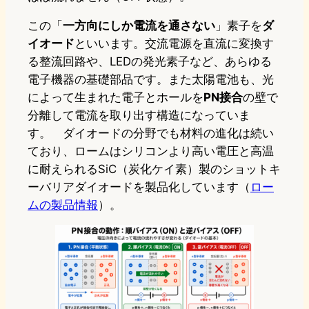
この「
一方向にしか電流を通さない
」素子を
ダ
イオード
といいます。交流電源を直流に変換す
る整流回路や、LEDの発光素子など、あらゆる
電子機器の基礎部品です。また太陽電池も、光
によって生まれた電子とホールを
PN接合
の壁で
分離して電流を取り出す構造になっていま
す。 ダイオードの分野でも材料の進化は続い
ており、ロームはシリコンより高い電圧と高温
に耐えられるSiC（炭化ケイ素）製のショットキ
ーバリアダイオードを製品化しています（
ロー
ムの製品情報
）。