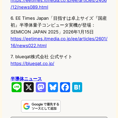
https://eetimes.itmedia.co.jp/ee/articles/2406
/12/news089.html
6. EE Times Japan「目指すは卓上サイズ『国産
初』半導体量子コンピュータ実機が登場：
SEMICON JAPAN 2025」2026年1月15日
https://eetimes.itmedia.co.jp/ee/articles/2601/
16/news022.html
7. blueqat株式会社 公式サイト
https://blueqat.co.jp/
半導体ニュース
L
X
M
B
F
H
i
a
l
a
a
n
s
u
c
t
e
t
e
e
e