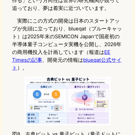
作る」という方向性は世界の研究機関が競って
追っており、夢は着実に近づいています。
実際にこの方式の開発は日本のスタートアッ
プが先頭に立っており、blueqat（ブルーキャッ
ト）は2025年末のSEMICON Japanで国産初の
半導体量子コンピュータ実機を公開し、2026年
の商用機投入を計画しています（報道は
EE
Timesの記事
、開発元の情報は
blueqat公式サイ
ト
）。
図8 古典ビット vs 量子ビット（量子ドットに