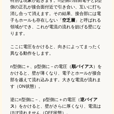
特別な現象が起きます。n型側の自由電子とp型
側の正孔が接合面付近で引き合い、互いに打ち
消し合って消えます。その結果、接合部には電
子もホールも存在しない「
空乏層
」と呼ばれる
領域ができ、これが電流の流れを妨げる壁にな
ります。
ここに電圧をかけると、向きによってまったく
異なる動作をします。
n型側に＋、p型側に－の電圧（
順バイアス
）を
かけると、壁が薄くなり、電子とホールが接合
部を越えて流れ込みます。大きな電流が流れま
す（ON状態）。
逆にn型側に－、p型側に＋の電圧（
逆バイア
ス
）をかけると、壁がさらに厚くなり、電流は
ほぼ流れません（OFF状態）。