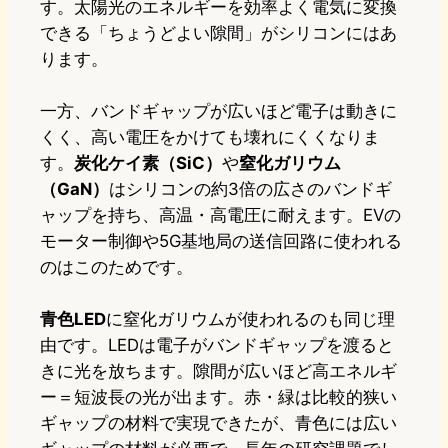
す。太陽光のエネルギーを効率よく電気に変換
できる「ちょうどよい隙間」がシリコンにはあ
ります。
一方、バンドギャップが広いほど電子は動きに
くく、高い電圧をかけても壊れにくくなりま
す。
炭化ケイ素（SiC）
や
窒化ガリウム
（GaN）
はシリコンの約3倍の広さのバンドギ
ャップを持ち、高温・高電圧に耐えます。EVの
モーター制御や5G基地局の送信回路に使われる
のはこのためです。
青色LED
に窒化ガリウムが使われるのも同じ理
由です。LEDは電子がバンドギャップを渡ると
きに光を放ちます。隙間が広いほど高エネルギ
ー＝短波長の光が出ます。赤・緑は比較的狭い
ギャップの材料で実現できたが、青色には広い