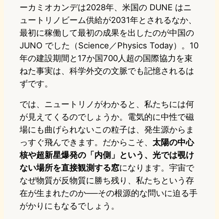
ーカミオカンデは2028年、米国の DUNE はニ
ュートリノビーム供給が2031年とされるなか、
最初に稼働して最初の成果を出したのが中国の
JUNO でした（Science／Physics Today）。10
年の建設期間と17か国700人超の国際協力を束
ねた事実は、科学外交の文脈でも記憶されるは
ずです。
では、ニュートリノがわかると、私たちには何
が見えてくるのでしょうか。電気的に中性で磁
場にも曲げられないこの粒子は、発生源からま
っすぐ飛んできます。だからこそ、
太陽の中心
核や超新星爆発の「内側」という、光では覗け
ない場所を直接観測する窓
になります。宇宙で
なぜ物質が反物質に勝ち残り、私たちという存
在が生まれたのか──その根源的な問いに迫る手
がかりにもなるでしょう。