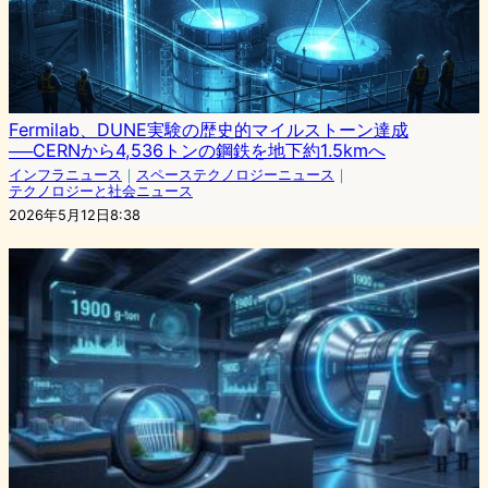
Fermilab、DUNE実験の歴史的マイルストーン達成
──CERNから4,536トンの鋼鉄を地下約1.5kmへ
インフラニュース
｜
スペーステクノロジーニュース
｜
テクノロジーと社会ニュース
2026年5月12日8:38