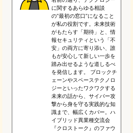
o
y
o
に関するあらゆる相談
の”最初の窓口”になること
n
k
が私の役割です。未来技術
がもたらす「期待」と、情
報セキュリティという「不
安」の両方に寄り添い、誰
もが安心して新しい一歩を
踏み出せるような道しるべ
を発信します。 ブロックチ
ェーンやスペーステクノロ
ジーといったワクワクする
未来の話から、サイバー攻
撃から身を守る実践的な知
識まで、幅広くカバー。ハ
イブリッド異業種交流会
『クロストーク』のファウ