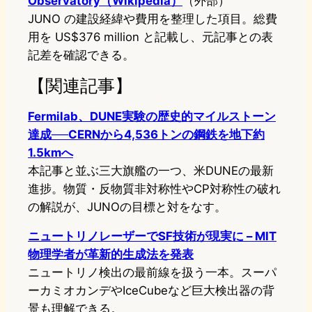
Observatory（Wikipedia）
（外部）
JUNO の建設経緯や費用を整理した項目。総費
用を US$376 million と記載し、元記事との表
記差を確認できる。
【関連記事】
Fermilab、DUNE実験の歴史的マイルストーン
達成──CERNから4,536トンの鋼鉄を地下約
1.5kmへ
本記事と並ぶ三大旗艦の一つ、米DUNEの最新
進捗。物質・反物質非対称性やCP対称性の破れ
の解説が、JUNOの目標と対をなす。
ニュートリノレーザーでSF技術が現実に – MIT
物理学者が革新的生成法を発表
ニュートリノ検出の最前線を扱う一本。スーパ
ーカミオカンデやIceCubeなど巨大検出器の背
景も理解できる。