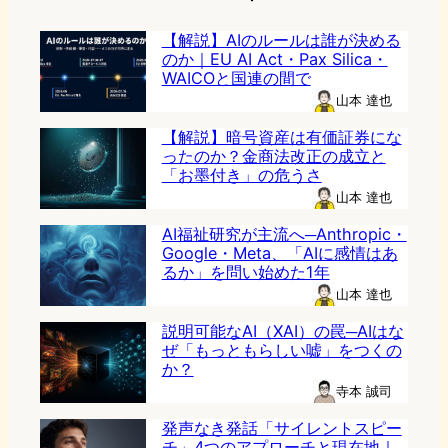
【解説】AIのルールは誰が決める
のか｜EU AI Act・Pax Silica・
WAICOと国連の間で
山本 達也
【解説】暗号資産は有価証券にな
ったのか？金商法改正の成立と
「お墨付き」の危うさ
山本 達也
AI福祉研究が主流へ─Anthropic・
Google・Meta、「AIに感情はあ
るか」を問い始めた1年
山本 達也
説明可能なAI（XAI）の罠─AIはな
ぜ「もっともらしい嘘」をつくの
か？
寺本 誠司
発声なき発話「サイレントスピー
チ」4つのアプローチと現在地｜