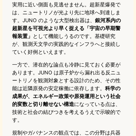
実用に近い側面も見逃せません。超新星爆発で
は、ニュートリノが光より先に地球へ到達しま
す。JUNO のような大型検出器は、
銀河系内の
超新星を可視光より早く捉える「宇宙の早期警
報装置」
として機能しうるのです。基礎研究
が、観測天文学の実践的なインフラへと接続し
ていく好例といえます。
一方で、潜在的な論点も冷静に見ておく必要が
あります。JUNO は原子炉から漏れ出る反ニュ
ートリノを観測対象とする設計のため、その性
能は近隣原発の安定稼働に依存します。
科学の
成果が、エネルギー政策や原発運用という社会
的変数と切り離せない構造
になっている点は、
技術と社会の結びつきを考えるうえで示唆的で
す。
規制やガバナンスの観点では、この分野は兵器