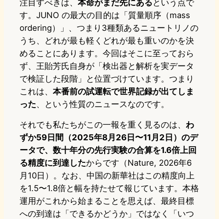
注目すべきは、
本命がまだ先にある
という点で
す。JUNO の最大の目的は「質量順序（mass
ordering）」、つまり3種類あるニュートリノの
うち、どれが最も軽くどれが最も重いのかを決
めることにあります。今回はそこに至っておら
ず、王貽芳氏自身が「検出器と解析を実データ
で検証した段階」と位置づけています。つまり
これは、
本番前の試運転で世界記録が出てしま
った
、という性質のニュースなのです。
それでも私たちがこの一報を重く見るのは、
わ
ずか59日間（2025年8月26日〜11月2日）のデ
ータで、数十年分の先行実験の合算を1.6倍上回
る精度に到達した
からです（Nature, 2026年6
月10日）。なお、中国の新華社はこの精度向上
を1.5〜1.8倍と幅を持たせて報じています。本格
運用がこれから始まることを思えば、最終目標
への到達は「できるかどうか」ではなく「いつ