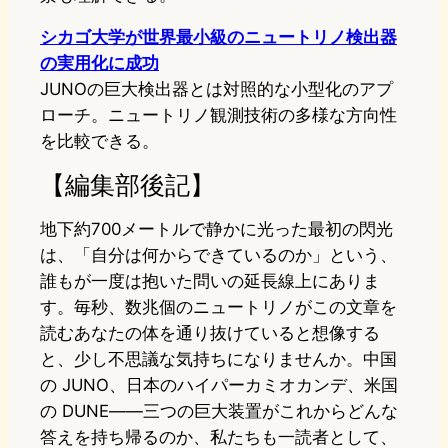
シカゴ大学が世界最小級のニュートリノ検出器
の実用化に成功
JUNOの巨大検出器とは対照的な小型化のアプ
ローチ。ニュートリノ観測技術の多様な方向性
を比較できる。
【編集部後記】
地下約700メートルで静かに光った最初の閃光
は、「自分は何からできているのか」という、
誰もが一度は抱いた問いの延長線上にありま
す。毎秒、数兆個のニュートリノがこの文章を
読むあなたの体を通り抜けていると想像する
と、少し不思議な気持ちになりませんか。中国
の JUNO、日本のハイパーカミオカンデ、米国
の DUNE――三つの巨大装置がこれからどんな
答えを持ち帰るのか、私たちも一読者として、