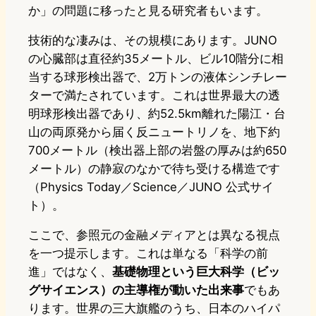
か」の問題に移ったと見る研究者もいます。
技術的な凄みは、その規模にあります。JUNO
の心臓部は直径約35メートル、ビル10階分に相
当する球形検出器で、2万トンの液体シンチレー
ターで満たされています。これは世界最大の透
明球形検出器であり、約52.5km離れた陽江・台
山の両原発から届く反ニュートリノを、地下約
700メートル（検出器上部の岩盤の厚みは約650
メートル）の静寂のなかで待ち受ける構造です
（Physics Today／Science／JUNO 公式サイ
ト）。
ここで、参照元の金融メディアとは異なる視点
を一つ提示します。これは単なる「科学の前
進」ではなく、
基礎物理という巨大科学（ビッ
グサイエンス）の主導権が動いた出来事
でもあ
ります。世界の三大旗艦のうち、日本のハイパ