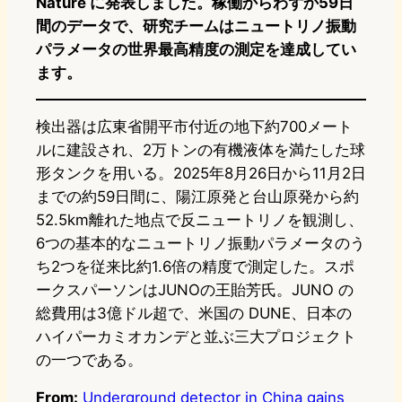
Nature に発表しました。稼働からわずか59日
間のデータで、研究チームはニュートリノ振動
パラメータの世界最高精度の測定を達成してい
ます。
検出器は広東省開平市付近の地下約700メート
ルに建設され、2万トンの有機液体を満たした球
形タンクを用いる。2025年8月26日から11月2日
までの約59日間に、陽江原発と台山原発から約
52.5km離れた地点で反ニュートリノを観測し、
6つの基本的なニュートリノ振動パラメータのう
ち2つを従来比約1.6倍の精度で測定した。スポ
ークスパーソンはJUNOの王貽芳氏。JUNO の
総費用は3億ドル超で、米国の DUNE、日本の
ハイパーカミオカンデと並ぶ三大プロジェクト
の一つである。
From:
Underground detector in China gains