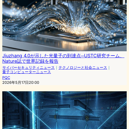
Jiuzhang 4.0が示した光量子の到達点─USTC研究チーム、
Nature誌で世界記録を報告
サイバーセキュリティニュース
｜
テクノロジーと社会ニュース
｜
量子コンピューターニュース
PQC
2026年5月17日20:00