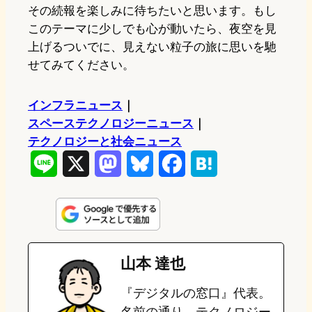
その続報を楽しみに待ちたいと思います。もし
このテーマに少しでも心が動いたら、夜空を見
上げるついでに、見えない粒子の旅に思いを馳
せてみてください。
インフラニュース
｜
スペーステクノロジーニュース
｜
テクノロジーと社会ニュース
L
X
M
B
F
H
i
a
l
a
a
n
s
u
c
t
e
t
e
e
e
山本 達也
o
s
b
n
『デジタルの窓口』代表。
d
k
o
a
名前の通り、テクノロジー