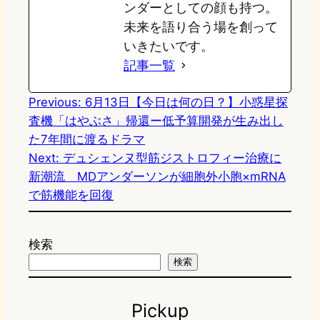
ンダーとしての顔も持つ。
未来を語り合う場を創って
いきたいです。
記事一覧
Previous:
6月13日【今日は何の日？】小惑星探
査機「はやぶさ」帰還ー低予算開発が生み出し
た7年間に渡るドラマ
Next:
デュシェンヌ型筋ジストロフィー治療に
新潮流 MDアンダーソンが細胞外小胞×mRNA
で筋機能を回復
検索
検索
Pickup