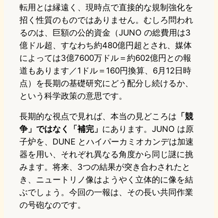
転用とは縁遠く、現時点で直接的な規制強化を
招く性質のものではありません。むしろ問われ
るのは、巨額の公的資金（JUNO の総費用は3
億ドル超、すなわち約480億円超とされ、媒体
によっては3億7600万ドル＝約602億円との報
道もあります／1ドル＝160円換算、6月12日時
点）を長期の基礎研究にどう配分し続けるか、
という科学政策の意思です。
長期的な視点で見れば、本当の見どころは
「競
争」ではなく「補完」
にあります。JUNO は原
子炉を、DUNE とハイパーカミオカンデは加速
器を用い、それぞれ異なる角度から同じ謎に挑
みます。将来、3つの結果が突き合わされたと
き、ニュートリノ像はようやく立体的に像を結
ぶでしょう。今回の一報は、その長い共同作業
の号砲なのです。