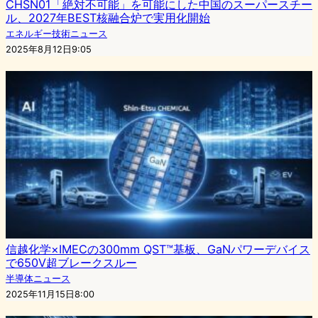
CHSN01「絶対不可能」を可能にした中国のスーパースチー
ル、2027年BEST核融合炉で実用化開始
エネルギー技術ニュース
2025年8月12日9:05
信越化学×IMECの300mm QST™基板、GaNパワーデバイス
で650V超ブレークスルー
半導体ニュース
2025年11月15日8:00