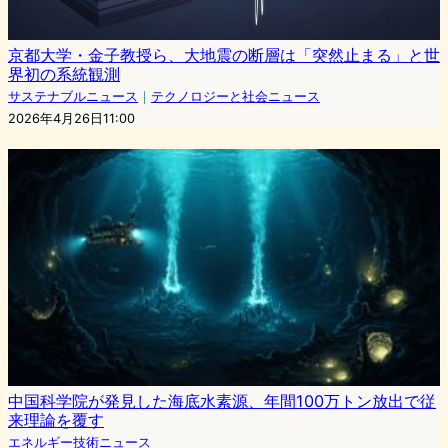
京都大学・金子教授ら、大地震の断層は「突然止まる」と世
界初の系統観測
サステナブルニュース
｜
テクノロジーと社会ニュース
2026年4月26日11:00
中国科学院が発見した海底水素源、年間100万トン放出で従
来理論を覆す
エネルギー技術ニュース