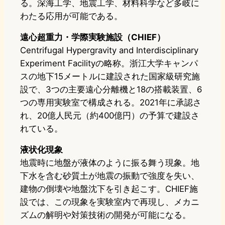
る。深海工学、地震工学、材料科学など多岐に
わたる応用が可能である。
遠心超重力・学際実験施設（CHIEF）
Centrifugal Hypergravity and Interdisciplinary
Experiment Facilityの略称。浙江大学キャンパ
スの地下15メートルに建設された国家級研究施
設で、3つの主要遠心分離機と18の搭載装置、6
つの専用実験室で構成される。2021年に承認さ
れ、20億人民元（約400億円）の予算で建設さ
れている。
液状化現象
地震時に地盤が液体のように振る舞う現象。地
下水を含む砂質土が地震の振動で強度を失い、
建物の倒壊や地盤沈下を引き起こす。CHIEF施
設では、この現象を実験室内で再現し、メカニ
ズムの解明や対策技術の開発が可能になる。