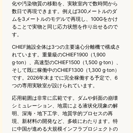
化や汚染物質の移動を、実験室内で数時間から
数日で再現できます。例えば300メートルのダ
ムを3メートルのモデルで再現し、100Gをかけ
ることで実物と同じ応力状態を作り出せるので
す。
CHIEF施設全体は3つの主要遠心分離機で構成さ
れています。重量級のCHIEF1900（1,900
g·ton）、高速型のCHIEF1500（1,500 g·ton）、
そして既に稼働中のCHIEF1300（1,300 g·ton）
です。2026年末までに完全稼働する予定で、6
つの専用実験室が設けられています。
応用範囲は非常に広範です。ダムや斜面の崩壊
シミュレーション、地震による液状化現象の解
明、深海・地下工学、地質学的プロセスの再
現、新材料の開発など、多岐にわたります。特
に中国が進める大規模インフラプロジェクトの