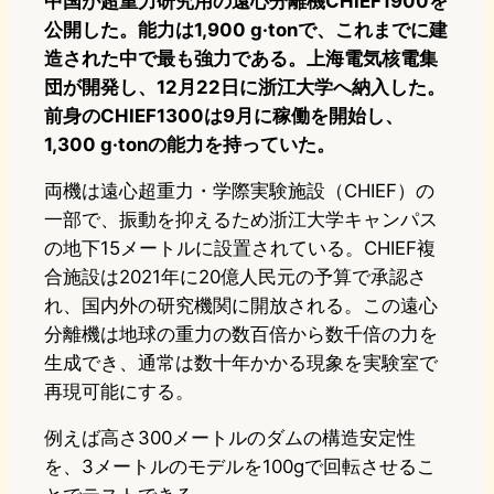
中国が超重力研究用の遠心分離機CHIEF1900を
公開した。能力は1,900 g·tonで、これまでに建
造された中で最も強力である。上海電気核電集
団が開発し、12月22日に浙江大学へ納入した。
前身のCHIEF1300は9月に稼働を開始し、
1,300 g·tonの能力を持っていた。
両機は遠心超重力・学際実験施設（CHIEF）の
一部で、振動を抑えるため浙江大学キャンパス
の地下15メートルに設置されている。CHIEF複
合施設は2021年に20億人民元の予算で承認さ
れ、国内外の研究機関に開放される。この遠心
分離機は地球の重力の数百倍から数千倍の力を
生成でき、通常は数十年かかる現象を実験室で
再現可能にする。
例えば高さ300メートルのダムの構造安定性
を、3メートルのモデルを100gで回転させるこ