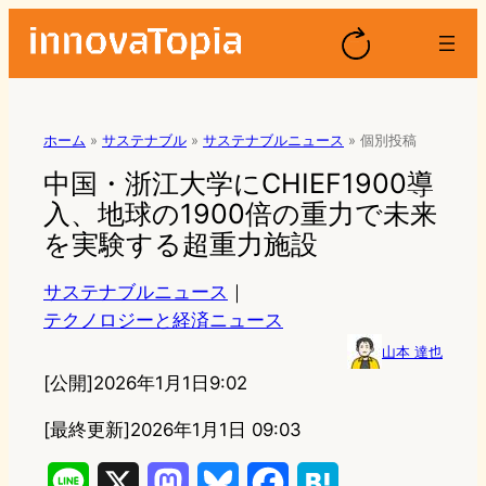
ホーム
»
サステナブル
»
サステナブルニュース
»
個別投稿
中国・浙江大学にCHIEF1900導
入、地球の1900倍の重力で未来
を実験する超重力施設
サステナブルニュース
｜
テクノロジーと経済ニュース
山本 達也
[公開]
2026年1月1日9:02
[最終更新]
2026年1月1日 09:03
L
X
M
B
F
H