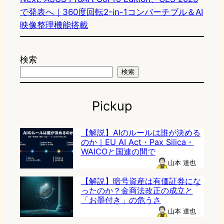
で発表へ｜360度回転2-in-1コンバーチブル＆AI
映像整理機能搭載
検索
検索
Pickup
【解説】AIのルールは誰が決める
のか｜EU AI Act・Pax Silica・
WAICOと国連の間で
山本 達也
【解説】暗号資産は有価証券にな
ったのか？金商法改正の成立と
「お墨付き」の危うさ
山本 達也