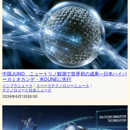
中国JUNO、ニュートリノ観測で世界初の成果―日本ハイパ
ーカミオカンデ・米DUNEに先行
インフラニュース
｜
スペーステクノロジーニュース
｜
テクノロジーと社会ニュース
2026年6月13日8:00