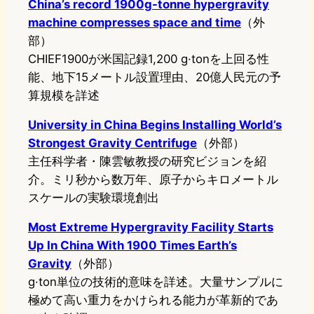
China’s record 1900g-tonne hypergravity
machine compresses space and time
（外
部）
CHIEF1900が米国記録1,200 g·tonを上回る性
能、地下15メートル設置理由、20億人民元の予
算規模を詳述
University in China Begins Installing World’s
Strongest Gravity Centrifuge
（外部）
主任科学者・陳雲敏教授の研究ビジョンを紹
介。ミリ秒から数万年、原子からキロメートル
スケールの実験環境創出
Most Extreme Hypergravity Facility Starts
Up In China With 1900 Times Earth’s
Gravity
（外部）
g·ton単位の技術的意味を詳述。大量サンプルに
極めて高い重力をかけられる能力が革新的であ