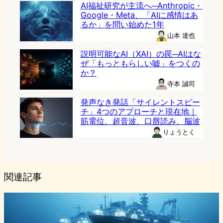
AI福祉研究が主流へ─Anthropic・
Google・Meta、「AIに感情はあ
るか」を問い始めた1年
山本 達也
説明可能なAI（XAI）の罠─AIはな
ぜ「もっともらしい嘘」をつくの
か？
寺本 誠司
発声なき発話「サイレントスピー
チ」4つのアプローチと現在地｜
筋電位、超音波、口唇読み、脳波
りょうとく
関連記事