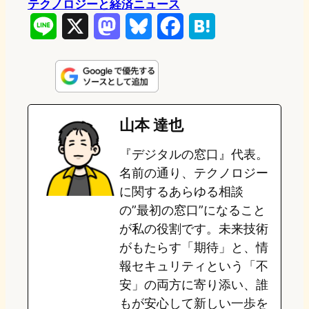
テクノロジーと経済ニュース
L
X
M
B
F
H
i
a
l
a
a
n
s
u
c
t
e
t
e
e
e
山本 達也
o
s
b
n
『デジタルの窓口』代表。
d
k
o
a
名前の通り、テクノロジー
o
y
o
に関するあらゆる相談
の”最初の窓口”になること
n
k
が私の役割です。未来技術
がもたらす「期待」と、情
報セキュリティという「不
安」の両方に寄り添い、誰
もが安心して新しい一歩を