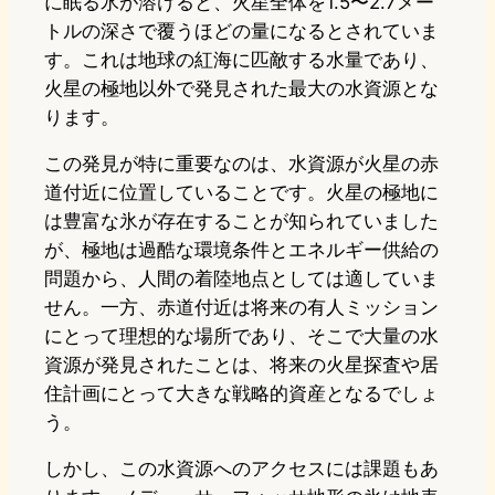
に眠る氷が溶けると、火星全体を1.5〜2.7メー
トルの深さで覆うほどの量になるとされていま
す。これは地球の紅海に匹敵する水量であり、
火星の極地以外で発見された最大の水資源とな
ります。
この発見が特に重要なのは、水資源が火星の赤
道付近に位置していることです。火星の極地に
は豊富な氷が存在することが知られていました
が、極地は過酷な環境条件とエネルギー供給の
問題から、人間の着陸地点としては適していま
せん。一方、赤道付近は将来の有人ミッション
にとって理想的な場所であり、そこで大量の水
資源が発見されたことは、将来の火星探査や居
住計画にとって大きな戦略的資産となるでしょ
う。
しかし、この水資源へのアクセスには課題もあ