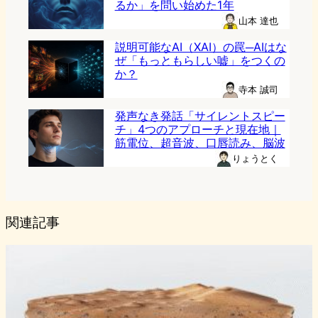
るか」を問い始めた1年
山本 達也
説明可能なAI（XAI）の罠─AIはな
ぜ「もっともらしい嘘」をつくの
か？
寺本 誠司
発声なき発話「サイレントスピー
チ」4つのアプローチと現在地｜
筋電位、超音波、口唇読み、脳波
りょうとく
関連記事