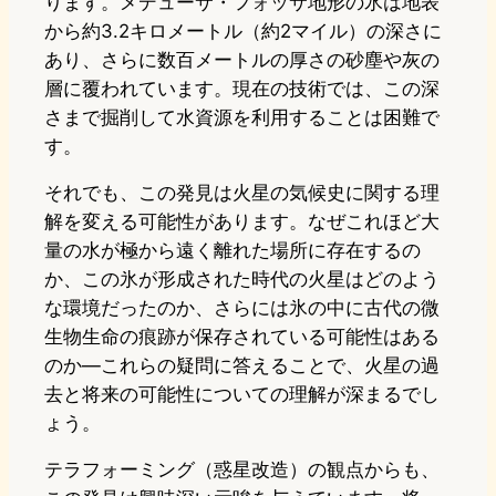
ります。メデューサ・フォッサ地形の氷は地表
から約3.2キロメートル（約2マイル）の深さに
あり、さらに数百メートルの厚さの砂塵や灰の
層に覆われています。現在の技術では、この深
さまで掘削して水資源を利用することは困難で
す。
それでも、この発見は火星の気候史に関する理
解を変える可能性があります。なぜこれほど大
量の水が極から遠く離れた場所に存在するの
か、この氷が形成された時代の火星はどのよう
な環境だったのか、さらには氷の中に古代の微
生物生命の痕跡が保存されている可能性はある
のか—これらの疑問に答えることで、火星の過
去と将来の可能性についての理解が深まるでし
ょう。
テラフォーミング（惑星改造）の観点からも、