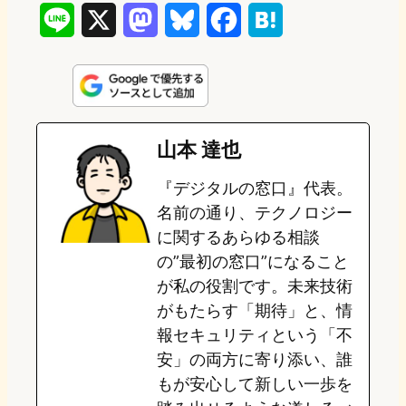
L
X
M
B
F
H
i
a
l
a
a
n
s
u
c
t
e
t
e
e
e
山本 達也
o
s
b
n
『デジタルの窓口』代表。
d
k
o
a
名前の通り、テクノロジー
o
y
o
に関するあらゆる相談
の”最初の窓口”になること
n
k
が私の役割です。未来技術
がもたらす「期待」と、情
報セキュリティという「不
安」の両方に寄り添い、誰
もが安心して新しい一歩を