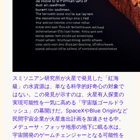
スミソニアン研究所が火星で発見した「紅海
級」の水資源は、単なる科学的好奇心の対象で
はない。この発見が示すのは、火星有人探査の
実現可能性を一気に高める「宇宙版ゴールドラ
ッシュ」の幕開けだ。SpaceXやBlue Originなど
民間宇宙企業が火星進出計画を加速させる中、
メデューサ・フォッサ地形の地下に眠る水は、
宇宙開発のゲームチェンジャーとなる可能性を