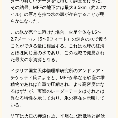
ダーの新しいデータを使用して調査を行った。
その結果、MFFの地下には最大3.5km（約2.2マ
イル）の厚さを持つ氷の層が存在することが明
らかになった。
この氷が完全に溶けた場合、火星全体を1.5〜
2.7メートル（5〜9フィート）の深さの水で覆う
ことができる量に相当する。これは地球の紅海
とほぼ同じ量の水であり、この地域で発見され
た最大の水資源となる。
イタリア国立天体物理学研究所のアンドレア・
チケッティ氏によると、MFFが単なる砂塵の堆
積物であれば自重で圧縮され、より高密度にな
るはずだが、実際のレーダーデータはそれとは
異なる特性を示しており、氷の存在を示唆して
いる。
MFFは火星の赤道付近、平坦な北部低地と起伏