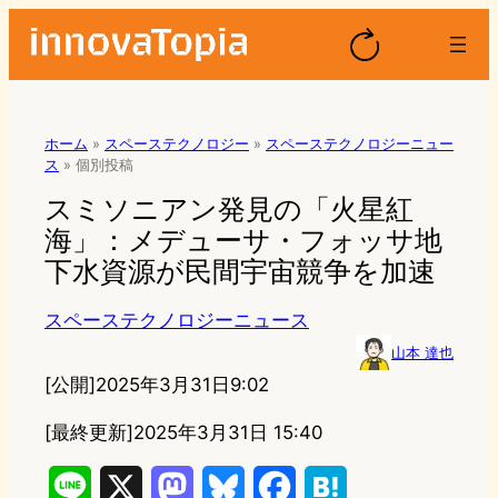
ホーム
»
スペーステクノロジー
»
スペーステクノロジーニュー
ス
»
個別投稿
スミソニアン発見の「火星紅
海」：メデューサ・フォッサ地
下水資源が民間宇宙競争を加速
スペーステクノロジーニュース
山本 達也
[公開]
2025年3月31日9:02
[最終更新]
2025年3月31日 15:40
L
X
M
B
F
H