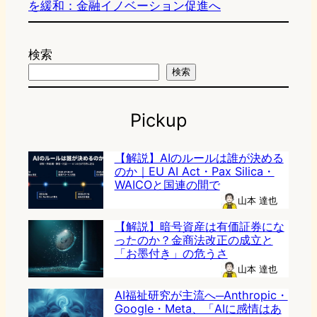
を緩和：金融イノベーション促進へ
検索
検索
Pickup
【解説】AIのルールは誰が決める
のか｜EU AI Act・Pax Silica・
WAICOと国連の間で
山本 達也
【解説】暗号資産は有価証券にな
ったのか？金商法改正の成立と
「お墨付き」の危うさ
山本 達也
AI福祉研究が主流へ─Anthropic・
Google・Meta、「AIに感情はあ