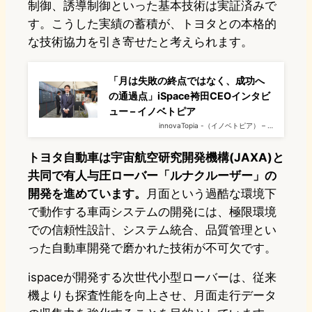
制御、誘導制御といった基本技術は実証済みで
す。こうした実績の蓄積が、トヨタとの本格的
な技術協力を引き寄せたと考えられます。
「月は失敗の終点ではなく、成功へ
の通過点」iSpace袴田CEOインタビ
ュー – イノベトピア
innovaTopia -（イノベトピア） – …
トヨタ自動車は宇宙航空研究開発機構(JAXA)と
共同で有人与圧ローバー「ルナクルーザー」の
開発を進めています。
月面という過酷な環境下
で動作する車両システムの開発には、極限環境
での信頼性設計、システム統合、品質管理とい
った自動車開発で磨かれた技術が不可欠です。
ispaceが開発する次世代小型ローバーは、従来
機よりも探査性能を向上させ、月面走行データ