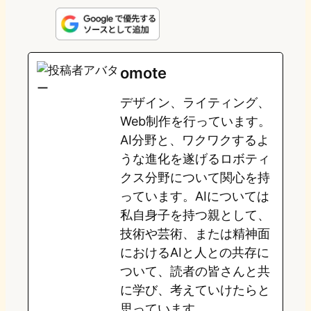
i
a
l
a
a
n
s
u
c
t
e
t
e
e
e
omote
o
s
b
n
デザイン、ライティング、
d
k
o
a
Web制作を行っています。
o
y
o
AI分野と、ワクワクするよ
うな進化を遂げるロボティ
n
k
クス分野について関心を持
っています。AIについては
私自身子を持つ親として、
技術や芸術、または精神面
におけるAIと人との共存に
ついて、読者の皆さんと共
に学び、考えていけたらと
思っています。