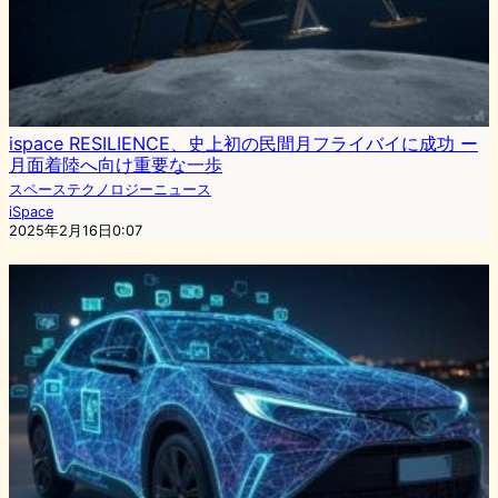
ispace RESILIENCE、史上初の民間月フライバイに成功 ー
月面着陸へ向け重要な一歩
スペーステクノロジーニュース
iSpace
2025年2月16日0:07