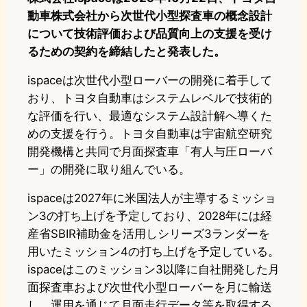
動車株式会社から次世代小型探査車の概念設計
について技術評価および品質向上の支援を受け
るための契約を締結したと発表した。
ispaceは次世代小型ローバーの開発に着手して
おり、トヨタ自動車はシステムレベルで技術的
な評価を行い、最適なシステム設計解へ導くた
めの支援を行う。トヨタ自動車は宇宙航空研究
開発機構と共同で月面探査車「有人与圧ローバ
ー」の開発に取り組んでいる。
ispaceは2027年に米国法人が主導するミッショ
ン3の打ち上げを予定しており、2028年には経
産省SBIR補助金を活用しシリーズ3ランダーを
用いたミッション4の打ち上げを予定している。
ispaceはこのミッション3以降に自社開発した月
面探査車および次世代小型ローバーを月に輸送
し、運用を通じて月面走行データ等を取得する