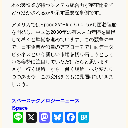
本の製造業が持つシステム統合力が宇宙開発で
どう活かされるかを示す重要な事例です。
アメリカではSpaceXやBlue Originが月面着陸船
を開発し、中国は2030年の有人月面着陸を目指
して着々と準備を進めています。この競争の中
で、日本企業が独自のアプローチで月面データ
ビジネスという新しい市場を切り拓こうとして
いる姿勢に注目していただけたらと思います。
月が「行く場所」から「働く場所」へと変わり
つつある今、この変化をともに見届けていきま
しょう。
スペーステクノロジーニュース
iSpace
L
X
M
B
F
H