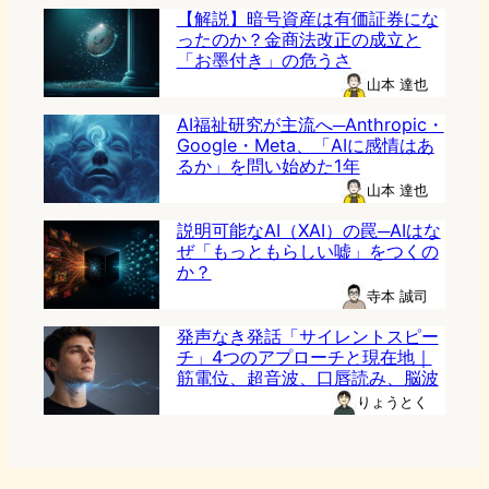
【解説】暗号資産は有価証券にな
ったのか？金商法改正の成立と
「お墨付き」の危うさ
山本 達也
AI福祉研究が主流へ─Anthropic・
Google・Meta、「AIに感情はあ
るか」を問い始めた1年
山本 達也
説明可能なAI（XAI）の罠─AIはな
ぜ「もっともらしい嘘」をつくの
か？
寺本 誠司
発声なき発話「サイレントスピー
チ」4つのアプローチと現在地｜
筋電位、超音波、口唇読み、脳波
りょうとく