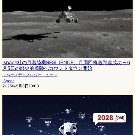
ispace社の月着陸機RESILIENCE、月周回軌道到達成功 – 6
月5日の歴史的着陸へカウントダウン開始
スペーステクノロジーニュース
iSpace
2025年5月8日10:03