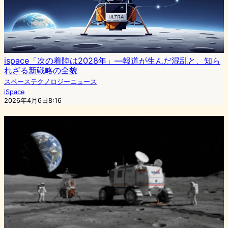
ispace「次の着陸は2028年」—報道が生んだ混乱と、知ら
れざる新戦略の全貌
スペーステクノロジーニュース
iSpace
2026年4月6日8:16