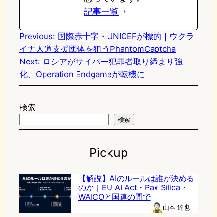
記事一覧
Previous:
国際赤十字・UNICEFが標的｜ウクラ
イナ人道支援団体を狙うPhantomCaptcha
Next:
ロシアがサイバー犯罪者取り締まり強
化、Operation Endgameが転機に
検索
検索
Pickup
【解説】AIのルールは誰が決める
のか｜EU AI Act・Pax Silica・
WAICOと国連の間で
山本 達也