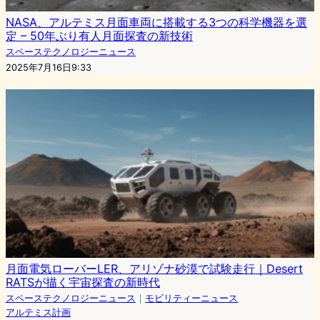
NASA、アルテミス月面車両に搭載する3つの科学機器を選
定 – 50年ぶり有人月面探査の新技術
スペーステクノロジーニュース
2025年7月16日9:33
月面電気ローバーLER、アリゾナ砂漠で試験走行｜Desert
RATSが描く宇宙探査の新時代
スペーステクノロジーニュース
｜
モビリティーニュース
アルテミス計画