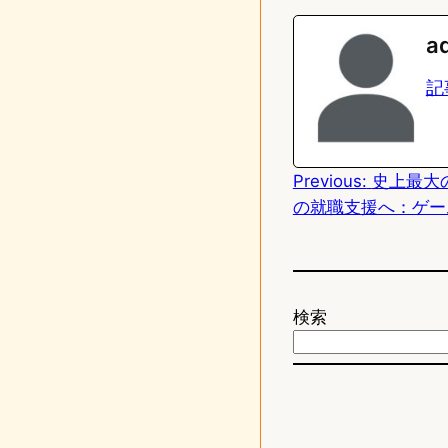
n
s
a
e
t
記
o
d
Previous:
史上最大の
o
の就職支援へ：ゲー
n
検索