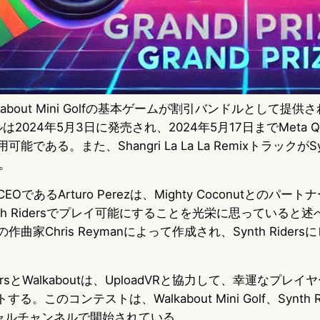
とWalkabout Mini Golfの基本ゲームが割引バンドルとして提
ドルは2024年5月3日に発売され、2024年5月17日までMeta Qu
可能である。また、Shangri La La La RemixトラックがSyn
。
iveのCEOであるArturo Perezは、Mighty Coconutとの
th Ridersでプレイ可能にすることを光栄に思っていると
tの作曲家Chris Reymanによって作成され、Synth Ride
dersとWalkaboutは、UploadVRと協力して、幸運なプレイヤ
する。このコンテストは、Walkabout Mini Golf、Synth R
ーシャルチャンネルで開始されている。