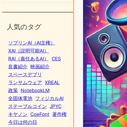
人気のタグ
ソブリンAI（AI主権）
XAI（説明可能AI）
RAI（責任あるAI）
CES
良書紹介
映画紹介
スペースデブリ
ランサムウェア
XREAL
政策
NotebookLM
全固体電池
フィジカルAI
ステーブルコイン
JPYC
キヤノン
CoeFont
著作権
今日は何の日