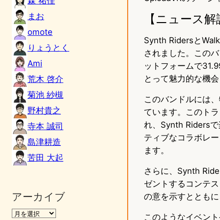
森 祐佳
まお
【ニュース解
omote
Synth Riders
りょうとく
されました。このバンド
Ami
ットフォームで31
とって魅力的な機会
荒木 啓介
菊池 紗槻
このバンドルには、特別
野村貴之
ています。このトラックは
れ、Synth Ri
寺本 誠司
ティブなコラボレー
島津耕造
ます。
苦田 大起
さらに、Synth Ride
ゼントするコンテス
アーカイブ
の意を示すとともに
このようなイベント