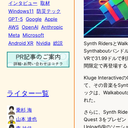
インタビュー
取材
Windows11
防災テック
GPT-5
Google
Apple
AWS
OpenAI
Anthropic
Meta
Microsoft
Android XR
Nvidia
総説
Synth Riders
Synthaboutバン
VRで31.99ドルで利用
間限定で再登場する
Kluge Interact
て、その音楽をSyn
ライター一覧
ックは、Walkabou
れた。
乗杉 海
さらに、Synth Ri
山本 達也
Quest 3をプレゼント
UploadVRのソ