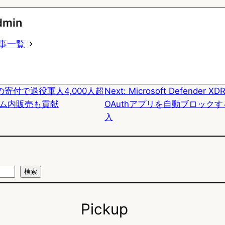
u
c
t
dmin
e
e
e
事一覧
s
b
n
k
o
a
寄付で退役軍人4,000人超
Next:
Microsoft Defender
y
o
ム内販売も貢献
OAuthアプリを自動ブロックす
k
入
検索
Pickup