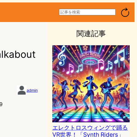
検
索
関連記事
kabout
admin
9
エレクトロスウィングで踊る
VR世界！「Synth Riders」