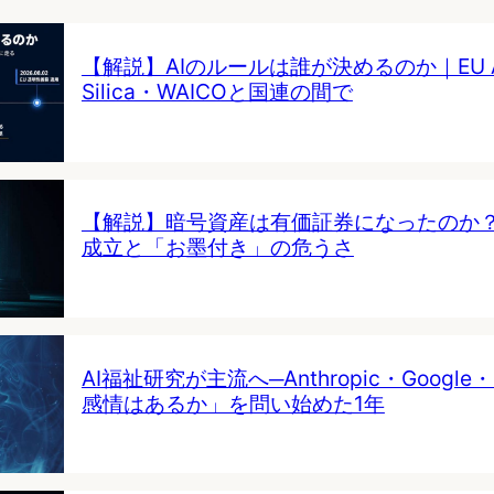
【解説】AIのルールは誰が決めるのか｜EU AI 
Silica・WAICOと国連の間で
【解説】暗号資産は有価証券になったのか
成立と「お墨付き」の危うさ
AI福祉研究が主流へ─Anthropic・Google・
感情はあるか」を問い始めた1年