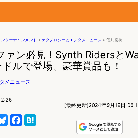
ー
エンターテインメント
»
テクノロジーとエンタメニュース
»
個別投稿
ン必見！Synth RidersとWal
ンドルで登場、豪華賞品も！
タメニュース
2:26
[最終更新]
2024年9月19日 06:1
B
F
H
l
a
a