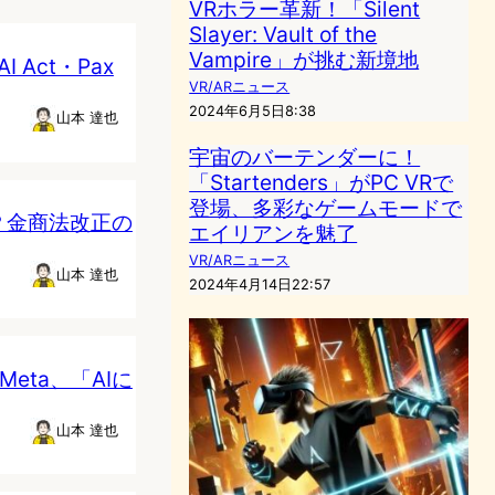
VRホラー革新！「Silent
Slayer: Vault of the
Vampire」が挑む新境地
Act・Pax
VR/ARニュース
2024年6月5日8:38
山本 達也
宇宙のバーテンダーに！
「Startenders」がPC VRで
登場、多彩なゲームモードで
？金商法改正の
エイリアンを魅了
VR/ARニュース
山本 達也
2024年4月14日22:57
Meta、「AIに
山本 達也