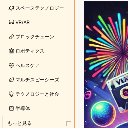
n
s
スペーステクノロジー
e
t
VR/AR
o
ブロックチェーン
d
o
ロボティクス
n
ヘルスケア
マルチスピーシーズ
テクノロジーと社会
半導体
もっと見る