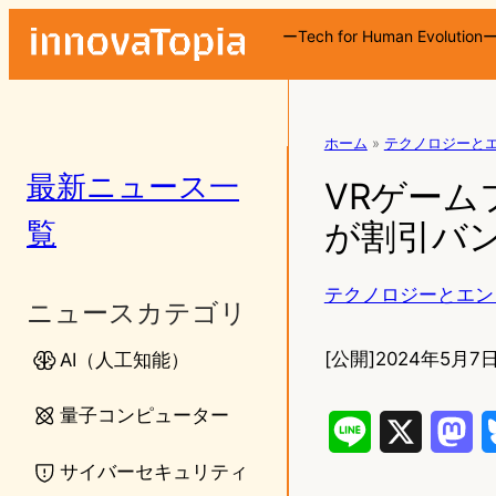
ーTech for Human Evolution
ホーム
»
テクノロジーと
最新ニュース一
VRゲームファ
覧
が割引バ
テクノロジーとエン
ニュースカテゴリ
[公開]
2024年5月7日
AI（人工知能）
量子コンピューター
L
X
M
サイバーセキュリティ
i
a