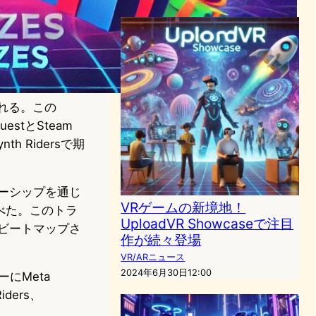
供される。この
estとSteam
th Ridersで期
パートナーシップを通じ
VRゲームの新境地！
述べた。このトラ
UploadVR Showcaseで注目
rsにビートマップさ
作が続々登場
VR/ARニュース
2024年6月30日12:00
ーにMeta
iders、