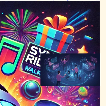
が新楽曲パックをリリース
VR/ARニュース
2024年1月26日15:07
VRゲームセール開始！170以
上のアプリが30%オフ、新作
情報も！
VR/ARニュース
2024年5月21日22:31
VRアトラクションの新潮流
—Sandbox VRが証明する
「技術より人間関係」、累計