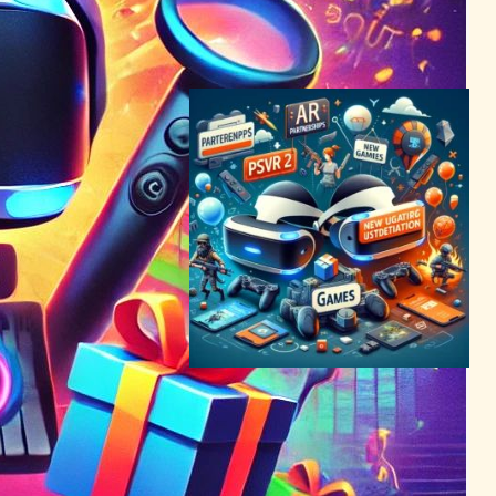
売上2億ドル突破の背景
VR/ARニュース
2025年9月1日12:00
ARパートナーシップとPSVR
2割引がVR界を席巻、新ゲー
ムも続々登場
VR/ARニュース
2024年6月1日20:19