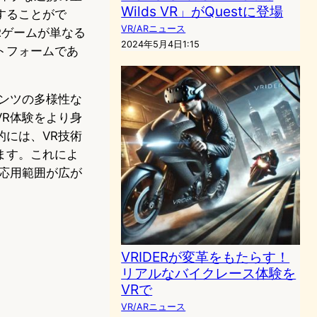
Wilds VR」がQuestに登場
することがで
VR/ARニュース
Rゲームが単なる
2024年5月4日1:15
トフォームであ
ンツの多様性な
R体験をより身
には、VR技術
ます。これによ
応用範囲が広が
VRIDERが変革をもたらす！
リアルなバイクレース体験を
VRで
VR/ARニュース