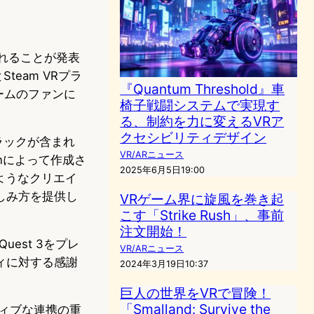
提供されることが発表
team VRプラ
『Quantum Threshold』車
ームのファンに
椅子戦闘システムで実現す
る、制約を力に変えるVRア
クセシビリティデザイン
トラックが含まれ
VR/ARニュース
manによって作成さ
2025年6月5日19:00
のようなクリエイ
しみ方を提供し
VRゲーム界に旋風を巻き起
こす「Strike Rush」、事前
注文開始！
 Quest 3をプレ
VR/ARニュース
ィに対する感謝
2024年3月19日10:37
巨人の世界をVRで冒険！
「Smalland: Survive the
ィブな連携の重