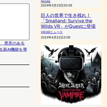
Honda
2024年3月23日20:09
巨人の世界で生き残れ！
「Smalland: Survive the
Wilds VR」がQuestに登場
VR/ARニュース
2024年4月22日3:09
 XDR、悪意のある
る新AI機能を導