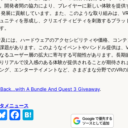
。開発者間の協力により、プレイヤーに新しい体験を提供
と発展に貢献しています。また、このような取り組みは、V
ュニティを形成し、クリエイティビティを刺激するプラッ
す。
普及には、ハードウェアのアクセシビリティや価格、コンテ
課題があります。このようなイベントやバンドル提供は、V
なるユーザー層の拡大に寄与する可能性があります。長期的
りリアルで没入感のある体験が提供されることが期待され
ング、エンターテイメントなど、さまざまな分野でのVRの
s Back…with A Bundle And Quest 3 Giveaway
.
タメニュース
B
F
H
l
a
a