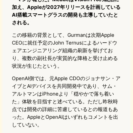
加え、Appleが2027年リリースを計画している
AI搭載スマートグラスの開発も主導していたと
される。
この移籍の背景として、Gurmanは次期Apple
CEOに就任予定のJohn Ternusによるハードウ
ェアエンジニアリング組織の刷新を挙げてお
り、複数の副社長が実質的な降格と受け止める
状況が生じたという。
OpenAI側では、元Apple CDOのジョナサン・ア
イブとAIデバイスを共同開発中であり、サム・
アルトマンはiPhoneより「穏やかで落ち着い
た」体験を目指すと述べている。ただし昨秋時
点では開発の詳細に苦慮しているとの報道もあ
った。AppleとOpenAIはいずれもコメントを出
していない。