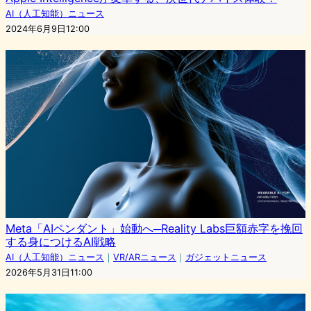
AI（人工知能）ニュース
2024年6月9日12:00
Meta「AIペンダント」始動へ─Reality Labs巨額赤字を挽回
する身につけるAI戦略
AI（人工知能）ニュース
｜
VR/ARニュース
｜
ガジェットニュース
2026年5月31日11:00