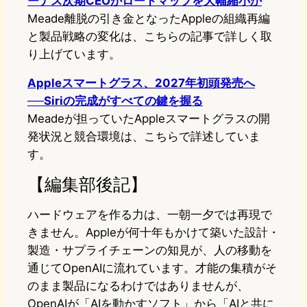
ーナス次期CEOがロードマップを大幅縮小か
Meade離脱の引き金となったAppleの組織再編
と製品戦略の変化は、こちらの記事で詳しく取
り上げています。
Appleスマートグラス、2027年初頭発売へ
──Siriの完成がすべての鍵を握る
Meadeが担っていたAppleスマートグラスの開
発状況と競合環境は、こちらで詳述していま
す。
【編集部後記】
ハードウェアを作る力は、一朝一夕では再現で
きません。Appleが何十年もかけて築いた設計・
製造・サプライチェーンの知見が、人の移動を
通じてOpenAIに流れています。才能の集積がそ
のまま製品になるわけではありませんが、
OpenAIが「AIを動かすソフト」から「AIと共に