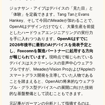
ジョナサン・アイブはデバイスの「見た目」と
「体験」を定義できます。Tang TanとEvans
Hankey、そして今回のMeadeが加わることで、
OpenAIはデザインだけでなく、大量生産を前提
としたハードウェアエンジニアリングの実行力
を手に入れつつあります。
OpenAIはすでに
2026年後半に最初のAIデバイスを発表予定と
し、Foxconnを製造パートナーに起用する方向
が報じられています。
現時点で報じられている
デバイスはスクリーンレスの音声中心ウェアラ
ブルですが、MeadeがVision ProおよびAppleの
スマートグラス開発を主導していた人物である
ことを踏まえると、OpenAIの将来的なウェアラ
ブル・グラス型デバイスへの展開に向けた技術
的な基盤整備として読むこともできます。
元記事がガーマンの分析として指摘するのは、