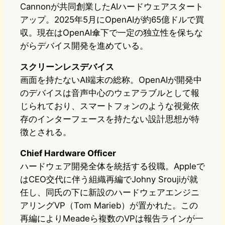
Cannonが共同創業したAIハードウェアスタート
アップ。2025年5月にOpenAIが約65億ドルで買
収。現在はOpenAI傘下で一定の独立性を保ちな
がらデバイス開発を進めている。
スクリーンレスデバイス
画面を持たないAI端末の総称。OpenAIが開発中
のデバイスは音声中心のウェアラブルとして報
じられており、スマートフォンのような視覚依
存のインターフェースを持たない設計思想が特
徴とされる。
Chief Hardware Officer
ハードウェア開発全体を統括する役職。Appleで
はCEO交代に伴う組織再編でJohny Sroujiが就
任し、同氏の下に新設のハードウェアエンジニ
アリングVP（Tom Marieb）が置かれた。この
再編によりMeadeら複数のVPは報告ラインが一