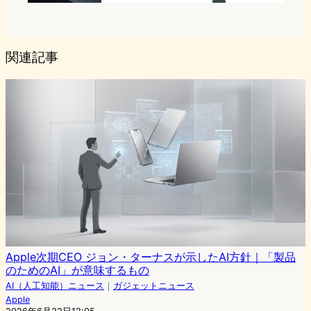
関連記事
Apple次期CEO ジョン・ターナスが示したAI方針｜「製品
のためのAI」が意味するもの
AI（人工知能）ニュース
｜
ガジェットニュース
Apple