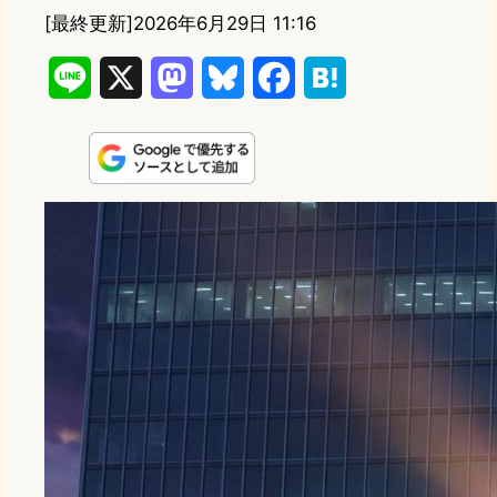
[最終更新]
2026年6月29日 11:16
L
X
M
B
F
H
i
a
l
a
a
n
s
u
c
t
e
t
e
e
e
o
s
b
n
d
k
o
a
o
y
o
n
k