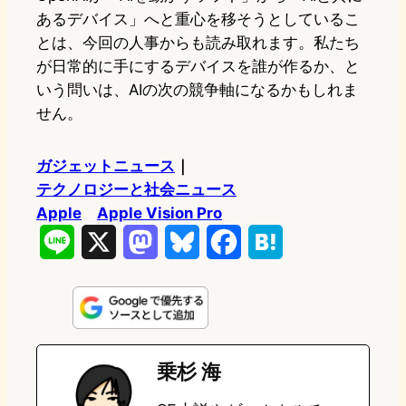
あるデバイス」へと重心を移そうとしているこ
とは、今回の人事からも読み取れます。私たち
が日常的に手にするデバイスを誰が作るか、と
いう問いは、AIの次の競争軸になるかもしれま
せん。
ガジェットニュース
｜
テクノロジーと社会ニュース
Apple
Apple Vision Pro
L
X
M
B
F
H
i
a
l
a
a
n
s
u
c
t
e
t
e
e
e
乗杉 海
o
s
b
n