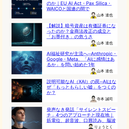
のか｜EU AI Act・Pax Silica・
WAICOと国連の間で
山本 達也
【解説】暗号資産は有価証券にな
ったのか？金商法改正の成立と
「お墨付き」の危うさ
山本 達也
AI福祉研究が主流へ─Anthropic・
Google・Meta、「AIに感情はあ
るか」を問い始めた1年
山本 達也
説明可能なAI（XAI）の罠─AIはな
ぜ「もっともらしい嘘」をつくの
か？
寺本 誠司
発声なき発話「サイレントスピー
チ」4つのアプローチと現在地｜
筋電位、超音波、口唇読み、脳波
りょうとく