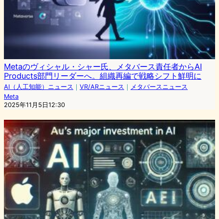
Metaのヴィシャル・シャー氏、メタバース責任者からAI
Products部門リーダーへ。組織再編で戦略シフト鮮明に
AI（人工知能）ニュース
｜
VR/ARニュース
｜
メタバースニュース
Meta
2025年11月5日12:30