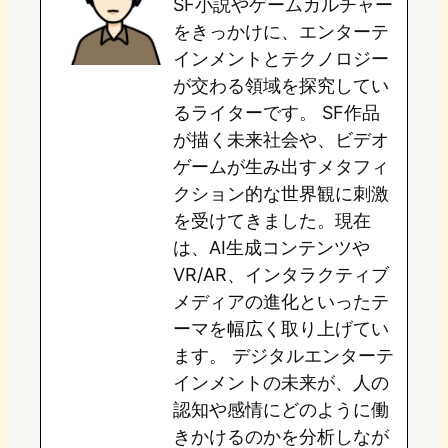
SF小説やゲームカルチャー
d
k
o
a
をきっかけに、エンターテ
o
y
o
インメントとテクノロジー
が交わる領域を探究してい
n
k
るライターです。 SF作品
が描く未来社会や、ビデオ
ゲームが生み出すメタフィ
クション的な世界観に刺激
を受けてきました。現在
は、AI生成コンテンツや
VR/AR、インタラクティブ
メディアの進化といったテ
ーマを幅広く取り上げてい
ます。 デジタルエンターテ
インメントの未来が、人の
認知や感情にどのように働
きかけるのかを分析しなが