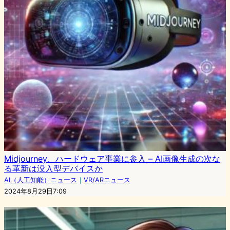
Midjourney、ハードウェア事業に参入 – AI画像生成の次な
る革新は没入型デバイスか
AI（人工知能）ニュース
｜
VR/ARニュース
2024年8月29日7:09