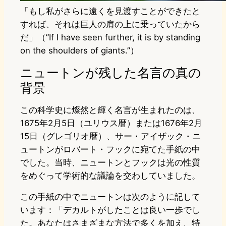
「もし私がさらに遠くを見渡すことができたと
すれば、それは巨人の肩の上に乗っていたから
だ」（”If I have seen further, it is by standing
on the shoulders of giants.”）
ニュートンが残した名言の真の
背景
この科学史に燦然と輝く名言が生まれたのは、
1675年2月5日（ユリウス暦）または1676年2月
15日（グレゴリオ暦）、サー・アイザック・ニ
ュートンがロバート・フックに宛てた手紙の中
でした。当時、ニュートンとフックは光の性質
をめぐって学術的な議論を交わしていました。
この手紙の中でニュートンは次のように記して
います：「デカルトがしたことは良い一歩でし
た。あなたはさまざまな方法で多くを加え、特