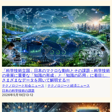
「科学技術立国」日本のマクロな動向とその課題－科学技術
の発展に重要な「知識の形成」と「知識の応用」に着目し、
さまざまなデータを用いて解明するー
テクノロジーと社会ニュース
｜
テクノロジーと経済ニュース
日本の科学技術の課題
2026年5月19日13:12