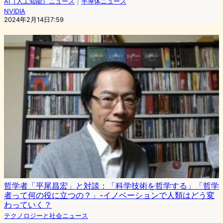
AI（人工知能）ニュース
｜
半導体ニュース
NVIDIA
2024年2月14日7:59
哲学者「平尾昌宏」と対談：「科学技術を哲学する」「哲学
者って何の役に立つの？」-イノベーションで人類はどう変
わっていく？
テクノロジーと社会ニュース