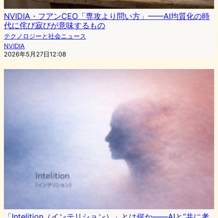
NVIDIA・フアンCEO「専攻より問い方」——AI均質化の時
代に侘び寂びが意味するもの
テクノロジーと社会ニュース
NVIDIA
2026年5月27日12:08
「Intelition（インテリション）」とは何か――AIと”共に考