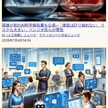
国連が初のAI科学報告書を公表─「便益は計り知れない、リ
スクも大きい」ベンジオ氏らが警告
AI（人工知能）ニュース
｜
テクノロジーと社会ニュース
2026年7月4日14:04