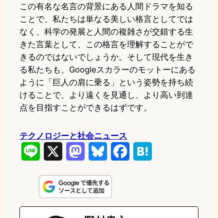
この有名な名言の背景にある人間ドラマを知る
ことで、私たちは単なる美しい格言としてでは
なく、科学の発展と人間の複雑さが交錯する生
きた言葉として、この格言を理解することがで
きるのではないでしょうか。そして現代を生き
る私たちも、Googleスカラーのモットーにある
ように「巨人の肩に乗る」という姿勢を持ち続
けることで、より遠くを見通し、より高い到達
点を目指すことができるはずです。
テクノロジーと社会ニュース
L
X
M
B
F
H
i
a
l
a
a
n
s
u
c
t
e
t
e
e
e