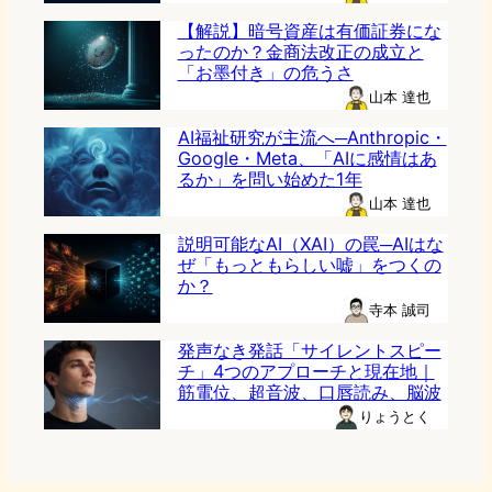
【解説】暗号資産は有価証券にな
ったのか？金商法改正の成立と
「お墨付き」の危うさ
山本 達也
AI福祉研究が主流へ─Anthropic・
Google・Meta、「AIに感情はあ
るか」を問い始めた1年
山本 達也
説明可能なAI（XAI）の罠─AIはな
ぜ「もっともらしい嘘」をつくの
か？
寺本 誠司
発声なき発話「サイレントスピー
チ」4つのアプローチと現在地｜
筋電位、超音波、口唇読み、脳波
りょうとく