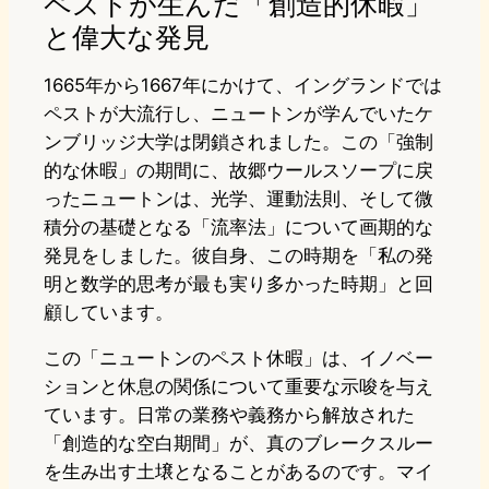
ペストが生んだ「創造的休暇」
と偉大な発見
1665年から1667年にかけて、イングランドでは
ペストが大流行し、ニュートンが学んでいたケ
ンブリッジ大学は閉鎖されました。この「強制
的な休暇」の期間に、故郷ウールスソープに戻
ったニュートンは、光学、運動法則、そして微
積分の基礎となる「流率法」について画期的な
発見をしました。彼自身、この時期を「私の発
明と数学的思考が最も実り多かった時期」と回
顧しています。
この「ニュートンのペスト休暇」は、イノベー
ションと休息の関係について重要な示唆を与え
ています。日常の業務や義務から解放された
「創造的な空白期間」が、真のブレークスルー
を生み出す土壌となることがあるのです。マイ