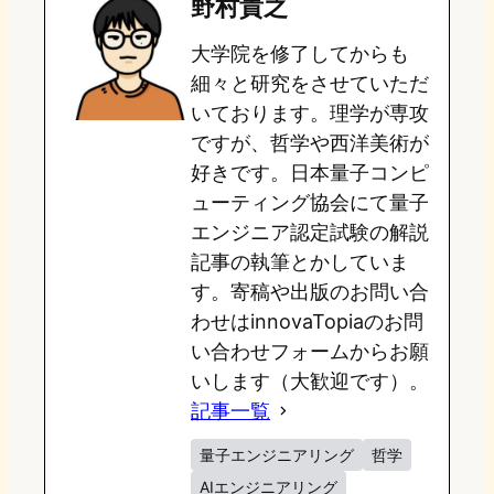
野村貴之
o
s
b
n
大学院を修了してからも
d
k
o
a
細々と研究をさせていただ
o
y
o
いております。理学が専攻
ですが、哲学や西洋美術が
n
k
好きです。日本量子コンピ
ューティング協会にて量子
エンジニア認定試験の解説
記事の執筆とかしていま
す。寄稿や出版のお問い合
わせはinnovaTopiaのお問
い合わせフォームからお願
いします（大歓迎です）。
記事一覧
量子エンジニアリング
哲学
AIエンジニアリング