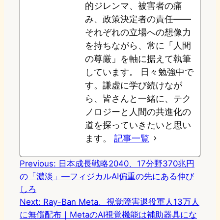
的ジレンマ、被害者の痛
み、政策決定者の責任——
それぞれの立場への想像力
を持ちながら、常に「人間
の尊厳」を軸に据えて執筆
しています。 日々勉強中で
す。謙虚に学び続けなが
ら、皆さんと一緒に、テク
ノロジーと人間の共進化の
道を探っていきたいと思い
ます。
記事一覧
Previous:
日本成長戦略2040、17分野370兆円
の「濃淡」—フィジカルAI偏重の先にある伸び
しろ
Next:
Ray-Ban Meta、視覚障害退役軍人13万人
に無償配布｜MetaのAI視覚機能は補助器具にな