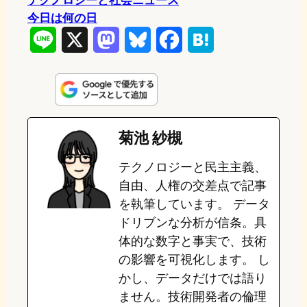
今日は何の日
L
X
M
B
F
H
i
a
l
a
a
n
s
u
c
t
e
t
e
e
e
菊池 紗槻
o
s
b
n
テクノロジーと民主主義、
d
k
o
a
自由、人権の交差点で記事
o
y
o
を執筆しています。 データ
ドリブンな分析が信条。具
n
k
体的な数字と事実で、技術
の影響を可視化します。 し
かし、データだけでは語り
ません。技術開発者の倫理