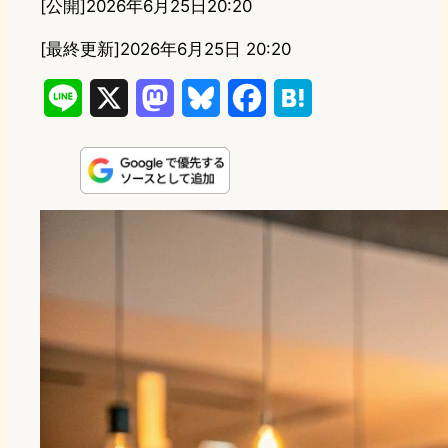
[公開]
2026年6月25日20:20
[最終更新]
2026年6月25日 20:20
L
X
M
B
F
H
i
a
l
a
a
n
s
u
c
t
e
t
e
e
e
o
s
b
n
d
k
o
a
o
y
o
n
k