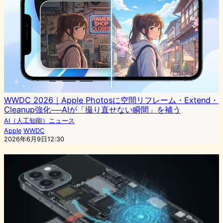
WWDC 2026｜Apple Photosに空間リフレーム・Extend・
Cleanup強化──AIが「撮り直せない瞬間」を補う
AI（人工知能）ニュース
Apple
WWDC
2026年6月9日12:30