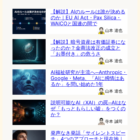
【解説】AIのルールは誰が決める
のか｜EU AI Act・Pax Silica・
WAICOと国連の間で
山本 達也
【解説】暗号資産は有価証券にな
ったのか？金商法改正の成立と
「お墨付き」の危うさ
山本 達也
AI福祉研究が主流へ─Anthropic・
Google・Meta、「AIに感情はあ
るか」を問い始めた1年
山本 達也
説明可能なAI（XAI）の罠─AIはな
ぜ「もっともらしい嘘」をつくの
か？
寺本 誠司
発声なき発話「サイレントスピー
チ」4つのアプローチと現在地｜