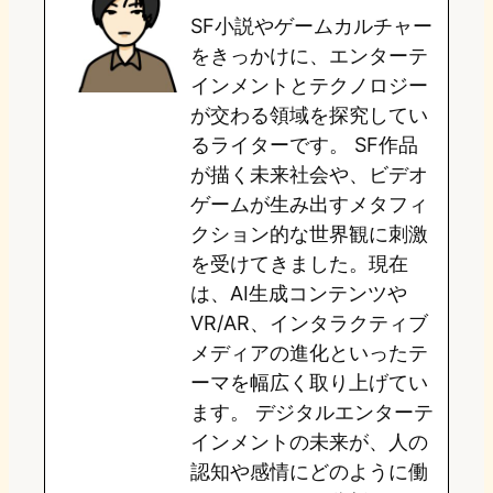
SF小説やゲームカルチャー
d
k
o
a
をきっかけに、エンターテ
o
y
o
インメントとテクノロジー
が交わる領域を探究してい
n
k
るライターです。 SF作品
が描く未来社会や、ビデオ
ゲームが生み出すメタフィ
クション的な世界観に刺激
を受けてきました。現在
は、AI生成コンテンツや
VR/AR、インタラクティブ
メディアの進化といったテ
ーマを幅広く取り上げてい
ます。 デジタルエンターテ
インメントの未来が、人の
認知や感情にどのように働