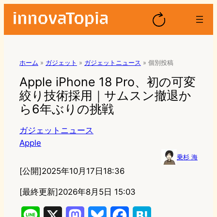
ホーム
»
ガジェット
»
ガジェットニュース
»
個別投稿
Apple iPhone 18 Pro、初の可変
絞り技術採用｜サムスン撤退か
ら6年ぶりの挑戦
ガジェットニュース
Apple
乗杉 海
[公開]
2025年10月17日18:36
[最終更新]
2026年8月5日 15:03
L
X
M
B
F
H