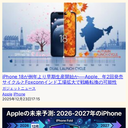
iPhone 18が例年より早期生産開始か──Apple、年2回発売
サイクルとFoxconnインド工場拡大で戦略転換の可能性
ガジェットニュース
Apple
iPhone
2025年12月23日17:15