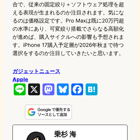
合で、従来の固定絞り＋ソフトウェア処理を超
える表現が生まれるのか注目されます。気にな
るのは価格設定です。Pro Maxは既に20万円超
の水準にあり、可変絞り搭載でさらなる高額化
が進めば、購入サイクルへの影響も予想されま
す。iPhone 17購入予定層が2026年秋まで待つ
選択をするのか注目していきたいと思います。
ガジェットニュース
Apple
L
X
M
B
F
H
i
a
l
a
a
n
s
u
c
t
e
t
e
e
e
乗杉 海
o
s
b
n