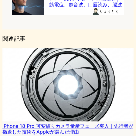
筋電位、超音波、口唇読み、脳波
りょうとく
関連記事
iPhone 18 Pro 可変絞りカメラ量産フェーズ突入｜先行者が
撤退した技術をAppleが選んだ理由