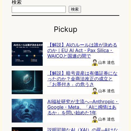
検索
検索
Pickup
【解説】AIのルールは誰が決める
のか｜EU AI Act・Pax Silica・
WAICOと国連の間で
山本 達也
【解説】暗号資産は有価証券にな
ったのか？金商法改正の成立と
「お墨付き」の危うさ
山本 達也
AI福祉研究が主流へ─Anthropic・
Google・Meta、「AIに感情はあ
るか」を問い始めた1年
山本 達也
説明可能なAI（XAI）の罠─AIはな