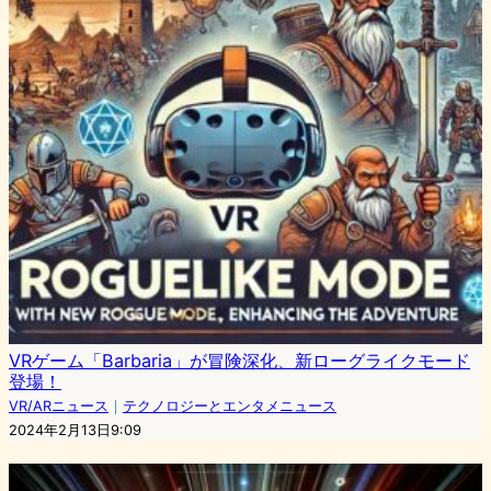
VRゲーム「Barbaria」が冒険深化、新ローグライクモード
登場！
VR/ARニュース
｜
テクノロジーとエンタメニュース
2024年2月13日9:09