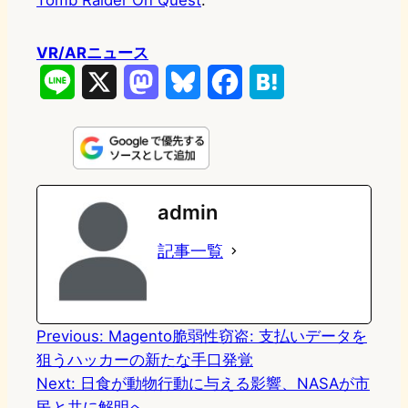
Tomb Raider On Quest
.
VR/ARニュース
L
X
M
B
F
H
i
a
l
a
a
n
s
u
c
t
e
t
e
e
e
admin
o
s
b
n
記事一覧
d
k
o
a
o
y
o
n
k
Previous:
Magento脆弱性窃盗: 支払いデータを
狙うハッカーの新たな手口発覚
Next:
日食が動物行動に与える影響、NASAが市
民と共に解明へ