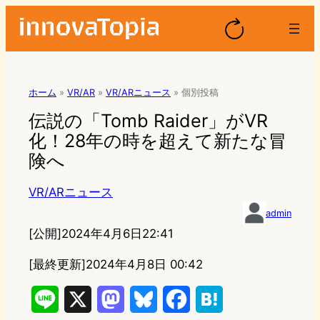
ホーム
»
VR/AR
»
VR/ARニュース
»
個別投稿
伝説の「Tomb Raider」がVR
化！28年の時を超えて新たな冒
険へ
VR/ARニュース
admin
[公開]
2024年4月6日22:41
[最終更新]
2024年4月8日 00:42
L
X
M
B
F
H