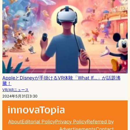
AppleとDisneyが手掛けるVR体験「What If…」が話題沸
騰！
VR/ARニュース
2024年5月31日3:30
About
Editorial Policy
Privacy Policy
Referred by
Advertisements
Contact