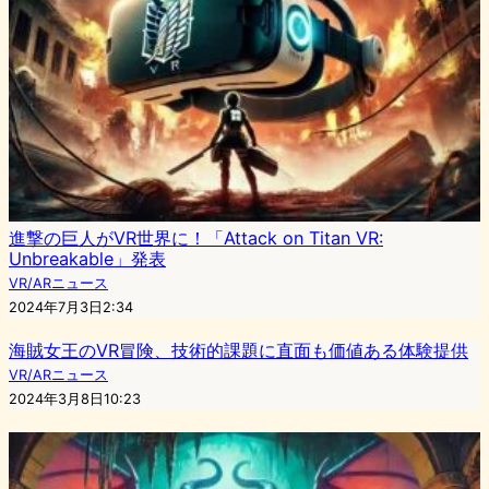
進撃の巨人がVR世界に！「Attack on Titan VR:
Unbreakable」発表
VR/ARニュース
2024年7月3日2:34
海賊女王のVR冒険、技術的課題に直面も価値ある体験提供
VR/ARニュース
2024年3月8日10:23