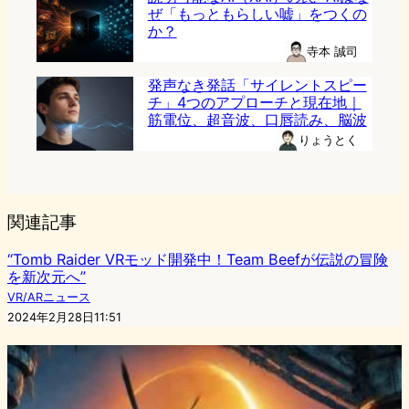
ぜ「もっともらしい嘘」をつくの
か？
寺本 誠司
発声なき発話「サイレントスピー
チ」4つのアプローチと現在地｜
筋電位、超音波、口唇読み、脳波
りょうとく
関連記事
“Tomb Raider VRモッド開発中！Team Beefが伝説の冒険
を新次元へ”
VR/ARニュース
2024年2月28日11:51