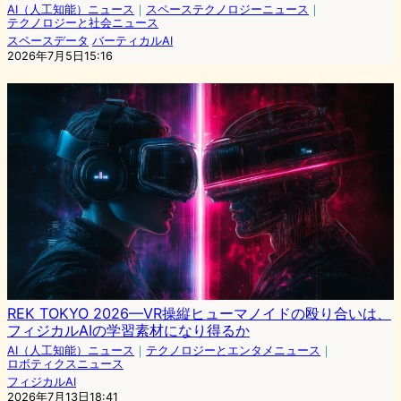
AI（人工知能）ニュース
｜
スペーステクノロジーニュース
｜
テクノロジーと社会ニュース
スペースデータ
バーティカルAI
2026年7月5日15:16
REK TOKYO 2026—VR操縦ヒューマノイドの殴り合いは、
フィジカルAIの学習素材になり得るか
AI（人工知能）ニュース
｜
テクノロジーとエンタメニュース
｜
ロボティクスニュース
フィジカルAI
2026年7月13日18:41