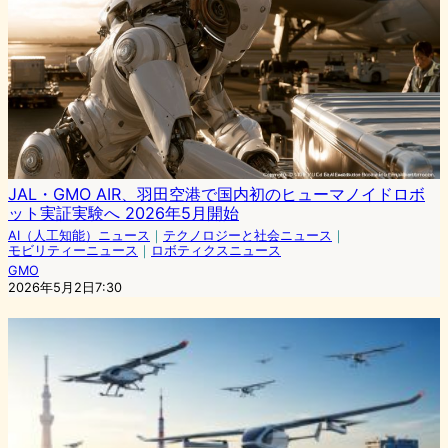
JAL・GMO AIR、羽田空港で国内初のヒューマノイドロボ
ット実証実験へ 2026年5月開始
AI（人工知能）ニュース
｜
テクノロジーと社会ニュース
｜
モビリティーニュース
｜
ロボティクスニュース
GMO
2026年5月2日7:30