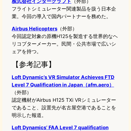
株式会社インタークラフト
（外部）
フライトシミュレーター関連製品を扱う日本企
業。今回の導入で国内パートナーを務めた。
Airbus Helicopters
（外部）
今回認定対象の原機H125を製造する世界的なヘ
リコプターメーカー。民間・公共市場で広いシ
ェアを持つ。
【参考記事】
Loft Dynamic’s VR Simulator Achieves FTD
Level 7 Qualification in Japan（afm.aero）
（外部）
認定機材がAirbus H125 TXi VRシミュレーター
であること、設置先が名古屋空港であることを
明示した報道。
Loft Dynamics’ FAA Level 7 qualification