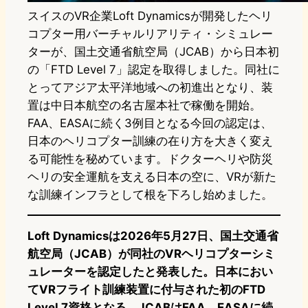
スイスのVR企業Loft Dynamicsが開発したヘリ
コプター用バーチャルリアリティ・シミュレー
ターが、国土交通省航空局（JCAB）から日本初
の「FTD Level 7」認定を取得しました。同社に
とってアジア太平洋地域への初進出となり、装
置は中日本航空の名古屋本社で稼働を開始。
FAA、EASAに続く3例目となる今回の認定は、
日本のヘリコプター訓練の在り方を大きく変え
る可能性を秘めています。ドクターヘリや防災
ヘリの安全運航を支える日本の空に、VRが新た
な訓練インフラとして根を下ろし始めました。
Loft Dynamicsは2026年5月27日、国土交通省
航空局（JCAB）が同社のVRヘリコプターシミ
ュレーターを認定したと発表した。日本におい
てVRフライト訓練装置に付与された初のFTD
Level 7資格となる。JCABはFAA、EASAに続