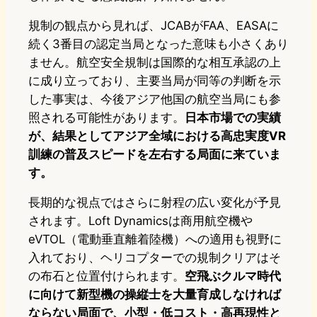
規制の観点から見れば、JCABがFAA、EASAに
続く3番目の認定当局となった意味も小さくあり
ません。航空安全規制は国際的な相互承認の上
に成り立っており、主要当局が同等の判断を示
した事実は、今後アジア他国の航空当局にも参
照される可能性があります。
日本市場での実績
が、結果としてアジア全域における高忠実度VR
訓練の普及スピードを左右する局面に来ていま
す。
長期的な視点ではさらに射程の広い変化が予見
されます。Loft Dynamicsは商用航空機や
eVTOL（電動垂直離着陸機）への適用も視野に
入れており、ヘリコプターでの規制クリアはそ
の布石と位置付けられます。
空飛ぶクルマ時代
に向けて新型機の操縦士を大量育成しなければ
ならない局面で、小型・低コスト・高再現性と