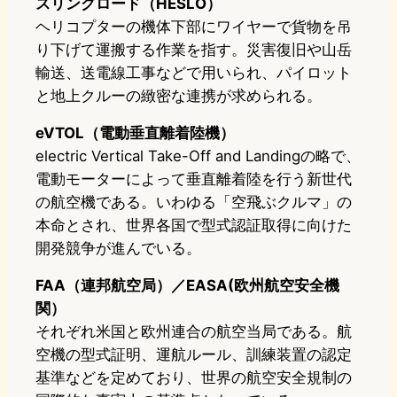
スリングロード（HESLO）
ヘリコプターの機体下部にワイヤーで貨物を吊
り下げて運搬する作業を指す。災害復旧や山岳
輸送、送電線工事などで用いられ、パイロット
と地上クルーの緻密な連携が求められる。
eVTOL（電動垂直離着陸機）
electric Vertical Take-Off and Landingの略で、
電動モーターによって垂直離着陸を行う新世代
の航空機である。いわゆる「空飛ぶクルマ」の
本命とされ、世界各国で型式認証取得に向けた
開発競争が進んでいる。
FAA（連邦航空局）／EASA(欧州航空安全機
関）
それぞれ米国と欧州連合の航空当局である。航
空機の型式証明、運航ルール、訓練装置の認定
基準などを定めており、世界の航空安全規制の