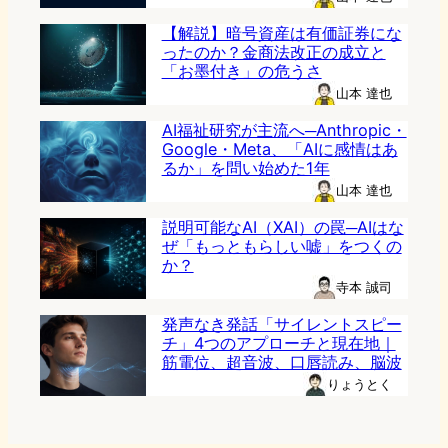
【解説】暗号資産は有価証券にな
ったのか？金商法改正の成立と
「お墨付き」の危うさ
山本 達也
AI福祉研究が主流へ─Anthropic・
Google・Meta、「AIに感情はあ
るか」を問い始めた1年
山本 達也
説明可能なAI（XAI）の罠─AIはな
ぜ「もっともらしい嘘」をつくの
か？
寺本 誠司
発声なき発話「サイレントスピー
チ」4つのアプローチと現在地｜
筋電位、超音波、口唇読み、脳波
りょうとく