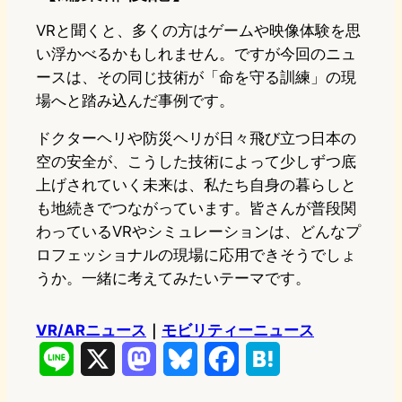
VRと聞くと、多くの方はゲームや映像体験を思
い浮かべるかもしれません。ですが今回のニュ
ースは、その同じ技術が「命を守る訓練」の現
場へと踏み込んだ事例です。
ドクターヘリや防災ヘリが日々飛び立つ日本の
空の安全が、こうした技術によって少しずつ底
上げされていく未来は、私たち自身の暮らしと
も地続きでつながっています。皆さんが普段関
わっているVRやシミュレーションは、どんなプ
ロフェッショナルの現場に応用できそうでしょ
うか。一緒に考えてみたいテーマです。
VR/ARニュース
｜
モビリティーニュース
L
X
M
B
F
H
i
a
l
a
a