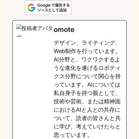
n
s
u
c
t
e
t
e
e
e
omote
o
s
b
n
デザイン、ライティング、
d
k
o
a
Web制作を行っています。
o
y
o
AI分野と、ワクワクするよ
うな進化を遂げるロボティ
n
k
クス分野について関心を持
っています。AIについては
私自身子を持つ親として、
技術や芸術、または精神面
におけるAIと人との共存に
ついて、読者の皆さんと共
に学び、考えていけたらと
思っています。