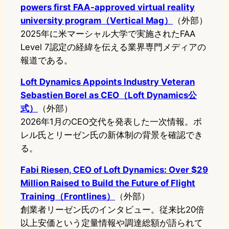
powers first FAA-approved virtual reality
university program（Vertical Mag）
（外部）
2025年に米マーシャル大学で実施されたFAA
Level 7認定の経緯を伝える業界専門メディアの
報道である。
Loft Dynamics Appoints Industry Veteran
Sebastien Borel as CEO（Loft Dynamics公
式）
（外部）
2026年1月のCEO交代を発表した一次情報。ボ
レル氏とリーゼン氏の新体制の背景を確認でき
る。
Fabi Riesen, CEO of Loft Dynamics: Over $29
Million Raised to Build the Future of Flight
Training（Frontlines）
（外部）
創業者リーゼン氏のインタビュー。従来比20倍
以上安価という定量情報や調達総額が語られて