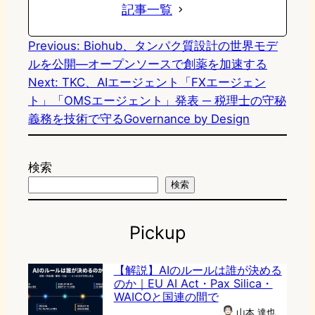
記事一覧
Previous:
Biohub、タンパク質設計の世界モデ
ルを公開―オープンソースで創薬を加速する
Next:
TKC、AIエージェント「FXエージェン
ト」「OMSエージェント」発表 ─ 税理士の守秘
義務を技術で守るGovernance by Design
検索
検索
Pickup
【解説】AIのルールは誰が決める
のか｜EU AI Act・Pax Silica・
WAICOと国連の間で
山本 達也