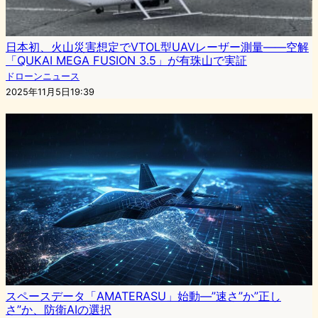
日本初、火山災害想定でVTOL型UAVレーザー測量――空解
「QUKAI MEGA FUSION 3.5」が有珠山で実証
ドローンニュース
2025年11月5日19:39
スペースデータ「AMATERASU」始動―”速さ”か”正し
さ”か、防衛AIの選択