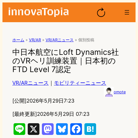
ホーム
»
VR/AR
»
VR/ARニュース
»
個別投稿
中日本航空にLoft Dynamics社
のVRヘリ訓練装置｜日本初の
FTD Level 7認定
VR/ARニュース
｜
モビリティーニュース
omote
[公開]
2026年5月29日7:23
[最終更新]
2026年5月29日 07:23
L
X
M
B
F
H