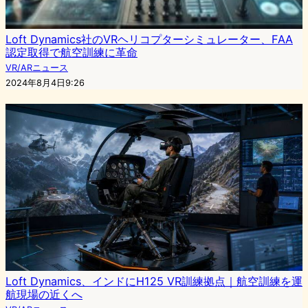
Loft Dynamics社のVRヘリコプターシミュレーター、FAA
認定取得で航空訓練に革命
VR/ARニュース
2024年8月4日9:26
Loft Dynamics、インドにH125 VR訓練拠点｜航空訓練を運
航現場の近くへ