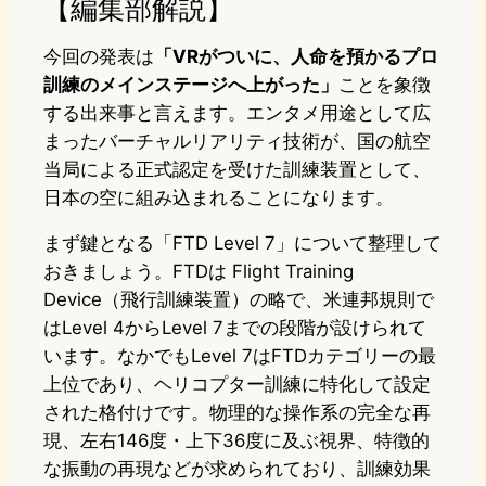
【編集部解説】
今回の発表は
「VRがついに、人命を預かるプロ
訓練のメインステージへ上がった」
ことを象徴
する出来事と言えます。エンタメ用途として広
まったバーチャルリアリティ技術が、国の航空
当局による正式認定を受けた訓練装置として、
日本の空に組み込まれることになります。
まず鍵となる「FTD Level 7」について整理して
おきましょう。FTDは Flight Training
Device（飛行訓練装置）の略で、米連邦規則で
はLevel 4からLevel 7までの段階が設けられて
います。なかでもLevel 7はFTDカテゴリーの最
上位であり、ヘリコプター訓練に特化して設定
された格付けです。物理的な操作系の完全な再
現、左右146度・上下36度に及ぶ視界、特徴的
な振動の再現などが求められており、訓練効果