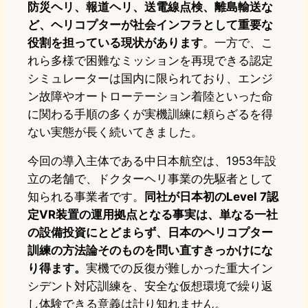
防災ヘリ、報道ヘリ、送電線点検、離島輸送な
ど、ヘリコプターが社会インフラとして重要な
役割を担っている現状があります
。一方で、こ
れら多様で困難なミッションを再現できる認定
シミュレーターは国内に限られており、エンジ
ン故障やオートローテーション着陸といった命
に関わる手順の多くが実機訓練に頼らざるを得
ない実態が長く続いてきました。
今回の導入主体である中日本航空は、1953年設
立の老舗で、ドクターヘリ事業の先駆者として
知られる事業者です。
同社が日本初のLevel 7認
定VR装置の運用拠点となる事実は、単なる一社
の設備投資にとどまらず、日本のヘリコプター
訓練の方法論そのものを問い直すきっかけにな
り得ます。
実機での反復が難しかった重大イン
シデント対応訓練を、安全な仮想環境で繰り返
し体験できる意義は計り知れません。