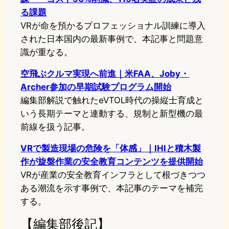
る課題
VRが命を預かるプロフェッショナル訓練に導入
された日本国内の最新事例で、本記事と問題意
識が重なる。
空飛ぶクルマ実現へ前進｜米FAA、Joby・
Archer参加の早期試験プログラム開始
編集部解説で触れたeVTOL時代の操縦士育成と
いう長期テーマと連動する、規制と新型機の最
前線を扱う記事。
VRで製造現場の危険を「体感」｜IHIと積木製
作が旋盤作業の安全教育コンテンツを提供開始
VRが産業の安全教育インフラとして根づきつつ
ある潮流を示す事例で、本記事のテーマを補完
する。
【編集部後記】