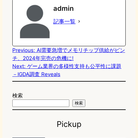
admin
o
s
b
n
記事一覧
d
k
o
a
o
y
o
n
k
Previous:
AI需要急増でメモリチップ供給がピン
チ、2024年完売の危機に!
Next:
ゲーム業界の多様性支持も公平性に課題
－IGDA調査 Reveals
検索
検索
Pickup