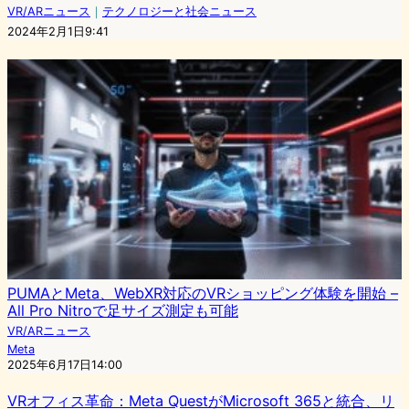
VR/ARニュース
｜
テクノロジーと社会ニュース
2024年2月1日9:41
PUMAとMeta、WebXR対応のVRショッピング体験を開始 –
All Pro Nitroで足サイズ測定も可能
VR/ARニュース
Meta
2025年6月17日14:00
VRオフィス革命：Meta QuestがMicrosoft 365と統合、リ