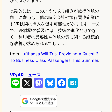
が期待されます。
長期的には、このような取り組みが旅行体験の
向上に寄与し、他の航空会社や旅行関連企業に
もVR技術の導入を促す可能性があります。一方
で、VR体験の普及には、技術の進化だけでな
く、利用者の受容性や体験の質に関する継続的
な改善が求められるでしょう。
from
Lufthansa Will Trial Providing A Quest 3
To Business Class Passengers This Summer
.
VR/ARニュース
L
X
M
B
F
H
i
a
l
a
a
n
s
u
c
t
e
t
e
e
e