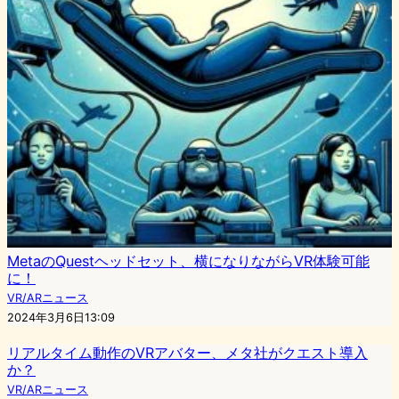
MetaのQuestヘッドセット、横になりながらVR体験可能
に！
VR/ARニュース
2024年3月6日13:09
リアルタイム動作のVRアバター、メタ社がクエスト導入
か？
VR/ARニュース