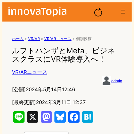
ホーム
»
VR/AR
»
VR/ARニュース
»
個別投稿
ルフトハンザとMeta、ビジネ
スクラスにVR体験導入へ！
VR/ARニュース
admin
[公開]
2024年5月14日12:46
[最終更新]
2024年9月11日 12:37
L
X
M
B
F
H
i
a
l
a
a