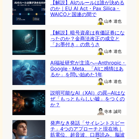
【解説】AIのルールは誰が決める
のか｜EU AI Act・Pax Silica・
WAICOと国連の間で
山本 達也
【解説】暗号資産は有価証券にな
ったのか？金商法改正の成立と
「お墨付き」の危うさ
山本 達也
AI福祉研究が主流へ─Anthropic・
Google・Meta、「AIに感情はあ
るか」を問い始めた1年
山本 達也
説明可能なAI（XAI）の罠─AIはな
ぜ「もっともらしい嘘」をつくの
か？
寺本 誠司
発声なき発話「サイレントスピー
チ」4つのアプローチと現在地｜
筋電位、超音波、口唇読み、脳波