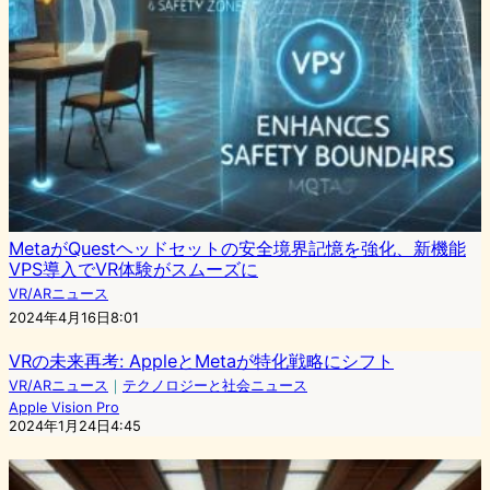
MetaがQuestヘッドセットの安全境界記憶を強化、新機能
VPS導入でVR体験がスムーズに
VR/ARニュース
2024年4月16日8:01
VRの未来再考: AppleとMetaが特化戦略にシフト
VR/ARニュース
｜
テクノロジーと社会ニュース
Apple Vision Pro
2024年1月24日4:45