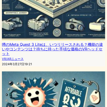
噂のMeta Quest 3 Liteは、いつリリースされる？機能の違
いやコンテンツは？待ちに待った手頃な価格のVRヘッドセ
ット
VR/ARニュース
2024年3月27日19:21