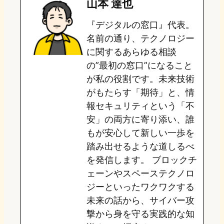
山本 達也
o
s
b
n
『デジタルの窓口』代表。
d
k
o
a
名前の通り、テクノロジー
o
y
o
に関するあらゆる相談
の”最初の窓口”になること
n
k
が私の役割です。未来技術
がもたらす「期待」と、情
報セキュリティという「不
安」の両方に寄り添い、誰
もが安心して新しい一歩を
踏み出せるような道しるべ
を発信します。 ブロックチ
ェーンやスペーステクノロ
ジーといったワクワクする
未来の話から、サイバー攻
撃から身を守る実践的な知