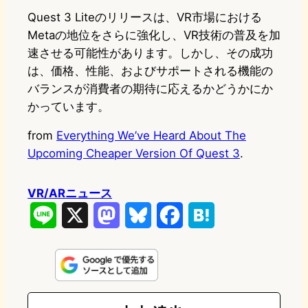
Quest 3 Liteのリリースは、VR市場における
Metaの地位をさらに強化し、VR技術の普及を加
速させる可能性があります。しかし、その成功
は、価格、性能、およびサポートされる機能の
バランスが消費者の期待に応えるかどうかにか
かっています。
from
Everything We’ve Heard About The
Upcoming Cheaper Version Of Quest 3
.
VR/ARニュース
L
X
M
B
F
H
i
a
l
a
a
n
s
u
c
t
e
t
e
e
e