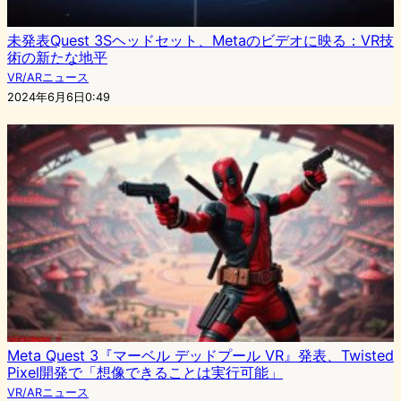
未発表Quest 3Sヘッドセット、Metaのビデオに映る：VR技
術の新たな地平
VR/ARニュース
2024年6月6日0:49
Meta Quest 3『マーベル デッドプール VR』発表、Twisted
Pixel開発で「想像できることは実行可能」
VR/ARニュース