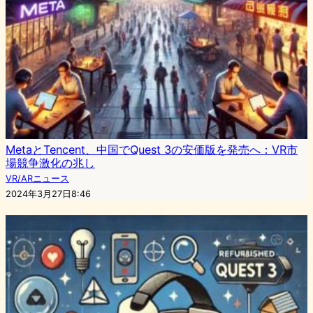
MetaとTencent、中国でQuest 3の安価版を発売へ：VR市
場競争激化の兆し
VR/ARニュース
2024年3月27日8:46