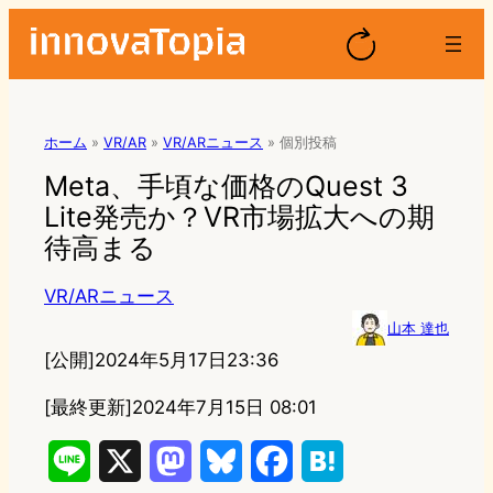
ホーム
»
VR/AR
»
VR/ARニュース
»
個別投稿
Meta、手頃な価格のQuest 3
Lite発売か？VR市場拡大への期
待高まる
VR/ARニュース
山本 達也
[公開]
2024年5月17日23:36
[最終更新]
2024年7月15日 08:01
L
X
M
B
F
H