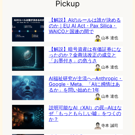
Pickup
【解説】AIのルールは誰が決める
のか｜EU AI Act・Pax Silica・
WAICOと国連の間で
山本 達也
【解説】暗号資産は有価証券にな
ったのか？金商法改正の成立と
「お墨付き」の危うさ
山本 達也
AI福祉研究が主流へ─Anthropic・
Google・Meta、「AIに感情はあ
るか」を問い始めた1年
山本 達也
説明可能なAI（XAI）の罠─AIはな
ぜ「もっともらしい嘘」をつくの
か？
寺本 誠司