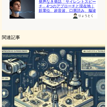
発声なき発話「サイレントスピー
チ」4つのアプローチと現在地｜
筋電位、超音波、口唇読み、脳波
りょうとく
関連記事