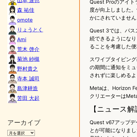
山本 達也
Quest Proの
度が向上しました。
森 祐佳
かにされていません
omote
りょうとく
Quest 3では、
続できるようになり
Ami
ることを考慮した便
荒木 啓介
菊池 紗槻
スワイプタイピング
の期間に通知をミュー
野村貴之
されずに楽しめるよ
寺本 誠司
Metaは、Hori
島津耕造
クリエーターはMeta 
苦田 大起
【ニュース解
アーカイブ
Quest v67ア
とが可能になりまし