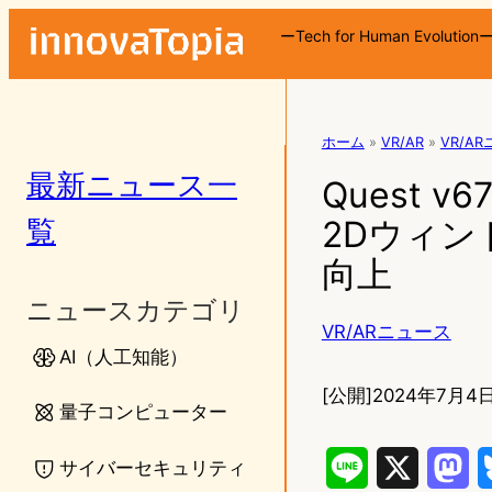
ーTech for Human Evolution
ホーム
»
VR/AR
»
VR/A
最新ニュース一
Quest
覧
2Dウィ
向上
ニュースカテゴリ
VR/ARニュース
AI（人工知能）
[公開]
2024年7月4日
量子コンピューター
サイバーセキュリティ
L
X
M