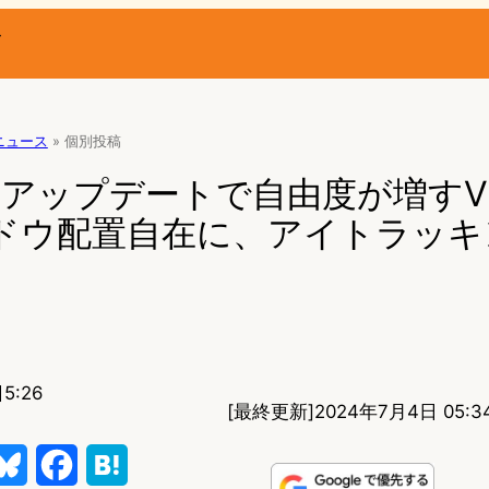
ー
Rニュース
»
個別投稿
 v67アップデートで自由度が増す
ンドウ配置自在に、アイトラッキ
5:26
[最終更新]
2024年7月4日 05:3
B
F
H