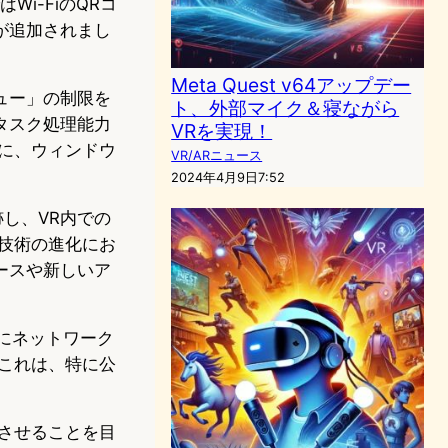
Wi-FiのQRコ
が追加されまし
Meta Quest v64アップデー
ュー」の制限を
ト、外部マイク＆寝ながら
タスク処理能力
VRを実現！
に、ウィンドウ
VR/ARニュース
2024年4月9日7:52
跡し、VR内での
技術の進化にお
ースや新しいア
単にネットワーク
これは、特に公
させることを目