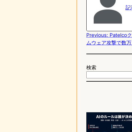
e
t
記
o
d
Previous:
Patel
o
ムウェア攻撃で数万
n
検索