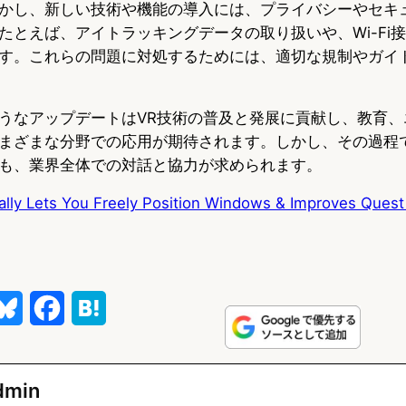
かし、新しい技術や機能の導入には、プライバシーやセキ
たとえば、アイトラッキングデータの取り扱いや、Wi-Fi
す。これらの問題に対処するためには、適切な規制やガイ
うなアップデートはVR技術の普及と発展に貢献し、教育、
まざまな分野での応用が期待されます。しかし、その過程
も、業界全体での対話と協力が求められます。
ally Lets You Freely Position Windows & Improves Quest
B
F
H
l
a
a
u
c
t
dmin