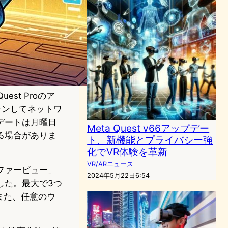
st Proのア
キャンしてネットワ
デートは月曜日
Meta Quest v66アップデー
る場合がありま
ト、新機能とプライバシー強
化でVR体験を革新
VR/ARニュース
ファービュー」
2024年5月22日6:54
した。最大で3つ
また、任意のウ