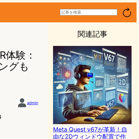
検
索
関連記事
VR体験：
ングも
admin
4
Meta Quest v67が革新！自
由な2Dウィンドウ配置で作