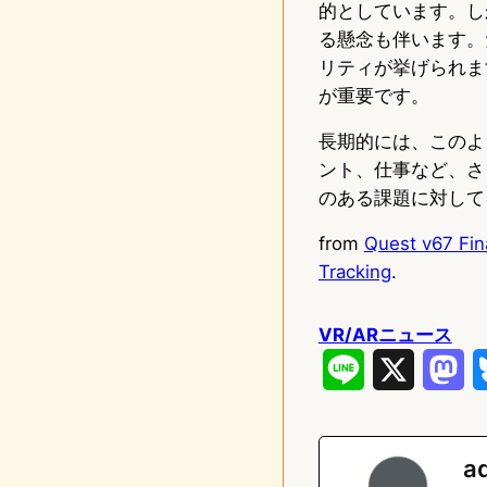
的としています。し
る懸念も伴います。
リティが挙げられま
が重要です。
長期的には、このよ
ント、仕事など、さ
のある課題に対して
from
Quest v67 Fin
Tracking
.
VR/ARニュース
L
X
M
i
a
n
s
a