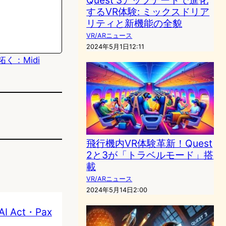
するVR体験: ミックスドリア
リティと新機能の全貌
VR/ARニュース
2024年5月1日12:11
く：Midi
飛行機内VR体験革新！Quest
2と3が「トラベルモード」搭
載
VR/ARニュース
2024年5月14日2:00
Act・Pax