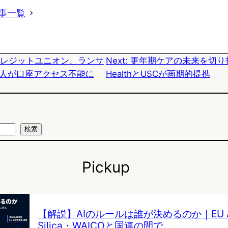
e
e
e
事一覧
s
b
n
k
o
a
coクレジットユニオン、ランサ
Next:
更年期ケアの未来を切り拓
y
o
人が口座アクセス不能に
HealthとUSCが画期的提携
k
検索
Pickup
【解説】AIのルールは誰が決めるのか｜EU AI 
Silica・WAICOと国連の間で