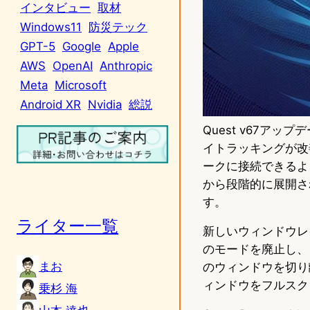
インタビュー
取材
Windows11
防災テック
GPT-5
Google
Apple
AWS
OpenAI
Anthropic
Meta
Microsoft
Android XR
Nvidia
総説
Quest v67アッ
イトラッキングが改善
ークに接続できるよ
から段階的に展開さ
す。
ライター一覧
新しいウィンドウレ
のモードを廃止し、
まお
のウィンドウを切り
ィンドウをフルスク
乗杉 海