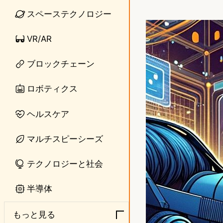
i
a
スペーステクノロジー
n
s
VR/AR
e
t
ブロックチェーン
o
d
ロボティクス
o
ヘルスケア
n
マルチスピーシーズ
テクノロジーと社会
半導体
もっと見る