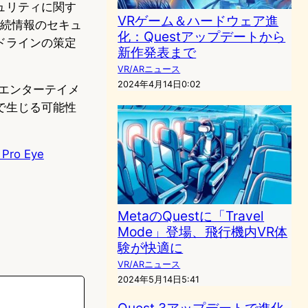
ュリティに関す
VRゲーム＆ハードウェア進
接続情報のセキュ
化：Questアップデートから
ドラインの策定
新作発表まで
VR/ARニュース
2024年4月14日0:02
エンターテイメ
で生じる可能性
 Pro Eye
MetaのQuestに「Travel
Mode」登場、飛行機内VR体
験が快適に
VR/ARニュース
2024年5月14日5:41
Quest 3アップデートで進化