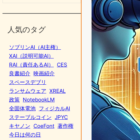
人気のタグ
ソブリンAI（AI主権）
XAI（説明可能AI）
RAI（責任あるAI）
CES
良書紹介
映画紹介
スペースデブリ
ランサムウェア
XREAL
政策
NotebookLM
全固体電池
フィジカルAI
ステーブルコイン
JPYC
キヤノン
CoeFont
著作権
今日は何の日