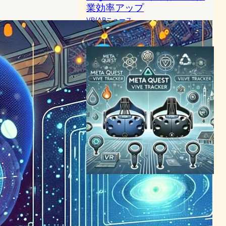
業効率アップ
VR/ARニュース
2024年6月25日22:54
Meta QuestがViveトラッカ
ーを内蔵機能で代替、VR体
験が飛躍的に向上
VR/ARニュース