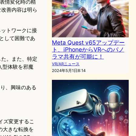
、表情変化時の精
な改善内容は明ら
、ネットワークに接
として困難であ
Meta Quest v65アップデー
ト、iPhoneからVRへのパノ
ラマ共有が可能に！
した。また、特定
VR/ARニュース
没入型体験を邪魔
2024年5月1日8:14
であり、興味のある
サイズ変更するこ
の大きな転換を