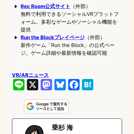
Rec Room公式サイト
（外部）
無料で利用できるソーシャルVRプラットフ
ォーム。多彩なゲームやソーシャル機能を
提供
Run the Blockプレイページ
（外部）
新作ゲーム「Run the Block」の公式ペー
ジ。ゲーム詳細や最新情報を確認可能
VR/ARニュース
L
X
M
B
F
H
i
a
l
a
a
n
s
u
c
t
e
t
e
e
e
乗杉 海
o
s
b
n