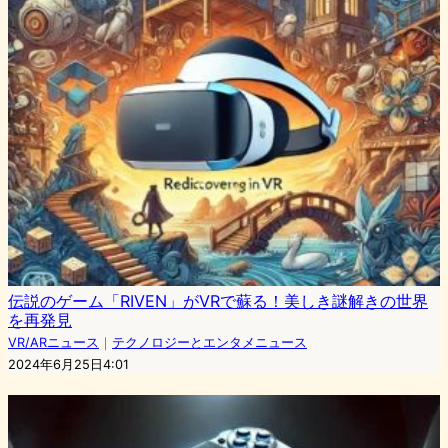
伝説のゲーム「RIVEN」がVRで蘇る！美しき謎解きの世界
を再発見
VR/ARニュース
｜
テクノロジーとエンタメニュース
2024年6月25日4:01