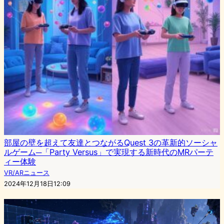
部屋の壁を超えて友達とつながるQuest 3の革新的ソーシャ
ルゲーム─「Party Versus」で実現する新時代のMRパーテ
ィー体験
VR/ARニュース
2024年12月18日12:09