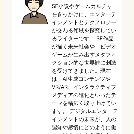
SF小説やゲームカルチャー
d
k
o
a
をきっかけに、エンターテ
o
y
o
インメントとテクノロジー
が交わる領域を探究してい
n
k
るライターです。 SF作品
が描く未来社会や、ビデオ
ゲームが生み出すメタフィ
クション的な世界観に刺激
を受けてきました。現在
は、AI生成コンテンツや
VR/AR、インタラクティブ
メディアの進化といったテ
ーマを幅広く取り上げてい
ます。 デジタルエンターテ
インメントの未来が、人の
認知や感情にどのように働