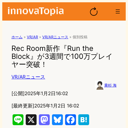
ホーム
»
VR/AR
»
VR/ARニュース
»
個別投稿
Rec Room新作『Run the
Block』が3週間で100万プレイ
ヤー突破！
VR/ARニュース
乗杉 海
[公開]
2025年1月2日16:02
[最終更新]
2025年1月2日 16:02
L
X
M
B
F
H