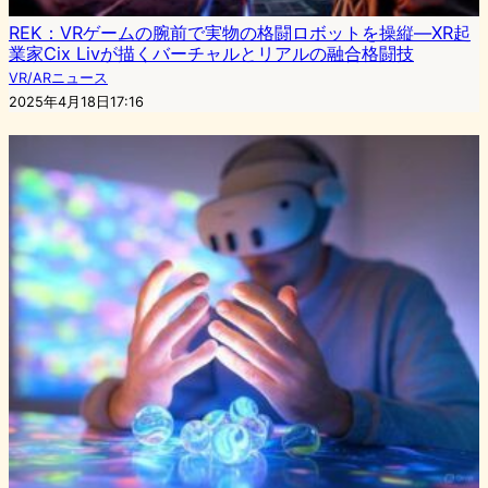
REK：VRゲームの腕前で実物の格闘ロボットを操縦—XR起
業家Cix Livが描くバーチャルとリアルの融合格闘技
VR/ARニュース
2025年4月18日17:16