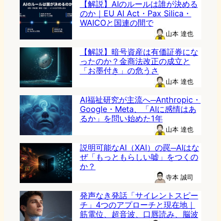
【解説】AIのルールは誰が決める
のか｜EU AI Act・Pax Silica・
WAICOと国連の間で
山本 達也
【解説】暗号資産は有価証券にな
ったのか？金商法改正の成立と
「お墨付き」の危うさ
山本 達也
AI福祉研究が主流へ─Anthropic・
Google・Meta、「AIに感情はあ
るか」を問い始めた1年
山本 達也
説明可能なAI（XAI）の罠─AIはな
ぜ「もっともらしい嘘」をつくの
か？
寺本 誠司
発声なき発話「サイレントスピー
チ」4つのアプローチと現在地｜
筋電位、超音波、口唇読み、脳波