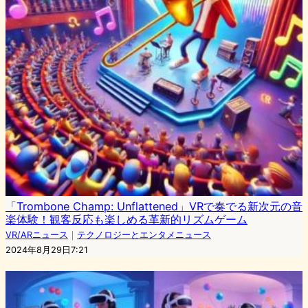
「Trombone Champ: Unflattened」VRで奏でる新次元の音
楽体験！観客反応も楽しめる革新的リズムゲーム
VR/ARニュース
｜
テクノロジーとエンタメニュース
2024年8月29日7:21