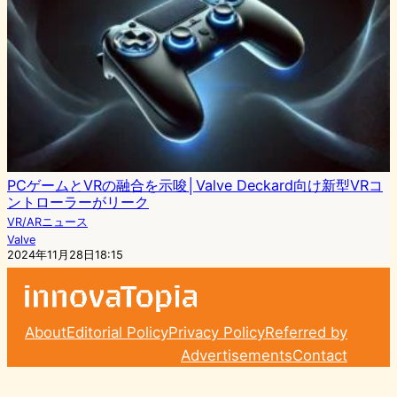
PCゲームとVRの融合を示唆│Valve Deckard向け新型VRコ
ントローラーがリーク
VR/ARニュース
Valve
2024年11月28日18:15
About
Editorial Policy
Privacy Policy
Referred by
Advertisements
Contact