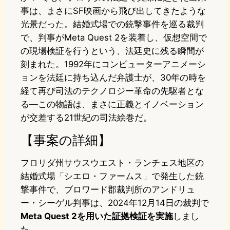
事は、まさにSF映画から飛び出してきたような
光景だった。結婚式場での銃撃事件を巡る裁判
で、判事がMeta Quest 2を装着し、仮想空間で
の現場検証を行うという、法廷史に残る瞬間が
刻まれた。1992年にコンピューターアニメーシ
ョンを法廷に持ち込んだ弁護士が、30年の時を
経て再び司法のテクノロジー革命の先駆者とな
る―この物語は、まさに正義とイノベーション
が交差する21世紀の司法絵巻だ。
【事案の詳細】
フロリダ州サウスウエスト・ランチェス地区の
結婚式場「シエロ・ファームス」で発生した銃
撃事件で、ブロワード郡裁判所のアンドリュ
ー・シーゲル判事は、2024年12月14日の裁判で
Meta Quest 2を用いた証拠検証を実施
しまし
た。