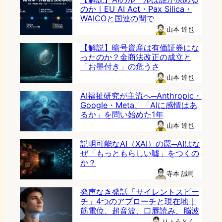
のか｜EU AI Act・Pax Silica・
WAICOと国連の間で
山本 達也
【解説】暗号資産は有価証券にな
ったのか？金商法改正の成立と
「お墨付き」の危うさ
山本 達也
AI福祉研究が主流へ─Anthropic・
Google・Meta、「AIに感情はあ
るか」を問い始めた1年
山本 達也
説明可能なAI（XAI）の罠─AIはな
ぜ「もっともらしい嘘」をつくの
か？
寺本 誠司
発声なき発話「サイレントスピー
チ」4つのアプローチと現在地｜
筋電位、超音波、口唇読み、脳波
りょうとく