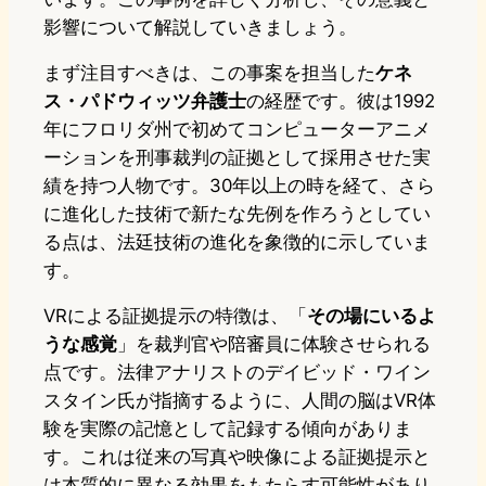
影響について解説していきましょう。
まず注目すべきは、この事案を担当した
ケネ
ス・パドウィッツ弁護士
の経歴です。彼は1992
年にフロリダ州で初めてコンピューターアニメ
ーションを刑事裁判の証拠として採用させた実
績を持つ人物です。30年以上の時を経て、さら
に進化した技術で新たな先例を作ろうとしてい
る点は、法廷技術の進化を象徴的に示していま
す。
VRによる証拠提示の特徴は、「
その場にいるよ
うな感覚
」を裁判官や陪審員に体験させられる
点です。法律アナリストのデイビッド・ワイン
スタイン氏が指摘するように、人間の脳はVR体
験を実際の記憶として記録する傾向がありま
す。これは従来の写真や映像による証拠提示と
は本質的に異なる効果をもたらす可能性があり