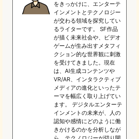
をきっかけに、エンターテ
o
y
o
インメントとテクノロジー
が交わる領域を探究してい
n
k
るライターです。 SF作品
が描く未来社会や、ビデオ
ゲームが生み出すメタフィ
クション的な世界観に刺激
を受けてきました。現在
は、AI生成コンテンツや
VR/AR、インタラクティブ
メディアの進化といったテ
ーマを幅広く取り上げてい
ます。 デジタルエンターテ
インメントの未来が、人の
認知や感情にどのように働
きかけるのかを分析しなが
ら、テクノロジーが切り開