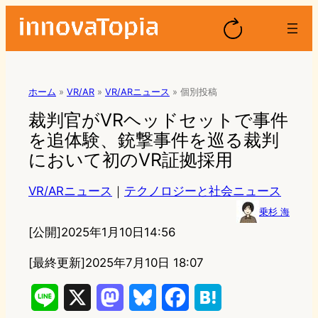
ホーム
»
VR/AR
»
VR/ARニュース
»
個別投稿
裁判官がVRヘッドセットで事件
を追体験、銃撃事件を巡る裁判
において初のVR証拠採用
VR/ARニュース
｜
テクノロジーと社会ニュース
乗杉 海
[公開]
2025年1月10日14:56
[最終更新]
2025年7月10日 18:07
L
X
M
B
F
H