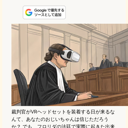
i
a
l
a
a
n
s
u
c
t
e
t
e
e
e
o
s
b
n
d
k
o
a
o
y
o
n
k
裁判官がVRヘッドセットを装着する日が来るな
んて、あなたのおじいちゃんは信じただろう
か？ でも、フロリダの法廷で実際に起きた出来