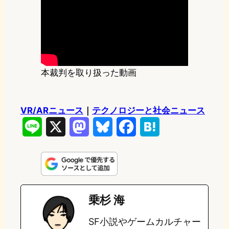
本裁判を取り扱った動画
VR/ARニュース
｜
テクノロジーと社会ニュース
L
X
M
B
F
H
i
a
l
a
a
n
s
u
c
t
e
t
e
e
e
乗杉 海
o
s
b
n
SF小説やゲームカルチャー
d
k
o
a