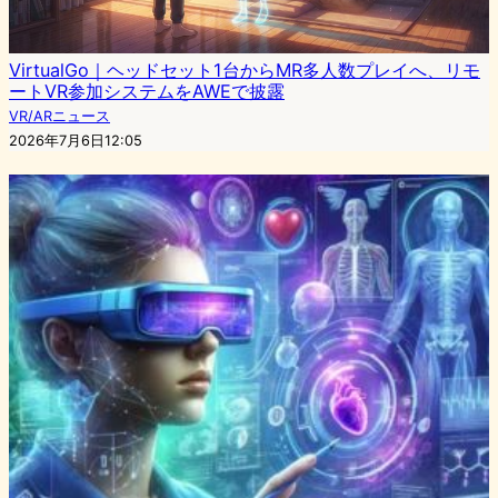
VirtualGo｜ヘッドセット1台からMR多人数プレイへ、リモ
ートVR参加システムをAWEで披露
VR/ARニュース
2026年7月6日12:05