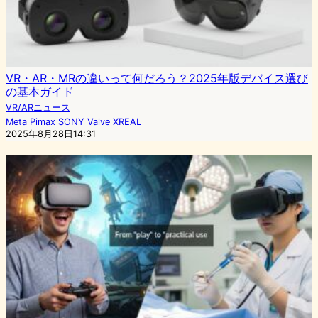
VR・AR・MRの違いって何だろう？2025年版デバイス選び
の基本ガイド
VR/ARニュース
Meta
Pimax
SONY
Valve
XREAL
2025年8月28日14:31