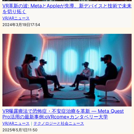
VR革新の波: MetaとAppleが先導、新デバイスと技術で未来
を切り拓く
VR/ARニュース
2024年3月19日17:54
VR曝露療法で恐怖症・不安症治療を革新 ― Meta Quest
Pro活用の最新事例:oVRcome×カンタベリー大学
VR/ARニュース
｜
テクノロジーと社会ニュース
2025年5月1日11:50