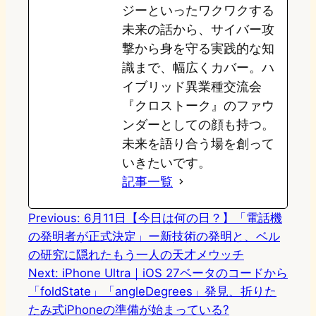
ジーといったワクワクする
未来の話から、サイバー攻
撃から身を守る実践的な知
識まで、幅広くカバー。ハ
イブリッド異業種交流会
『クロストーク』のファウ
ンダーとしての顔も持つ。
未来を語り合う場を創って
いきたいです。
記事一覧
Previous:
6月11日【今日は何の日？】「電話機
の発明者が正式決定」ー新技術の発明と、ベル
の研究に隠れたもう一人の天才メウッチ
Next:
iPhone Ultra｜iOS 27ベータのコードから
「foldState」「angleDegrees」発見、折りた
たみ式iPhoneの準備が始まっている?