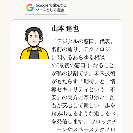
n
s
u
c
t
e
t
e
e
e
山本 達也
o
s
b
n
『デジタルの窓口』代表。
d
k
o
a
名前の通り、テクノロジー
o
y
o
に関するあらゆる相談
の”最初の窓口”になること
n
k
が私の役割です。未来技術
がもたらす「期待」と、情
報セキュリティという「不
安」の両方に寄り添い、誰
もが安心して新しい一歩を
踏み出せるような道しるべ
を発信します。 ブロックチ
ェーンやスペーステクノロ