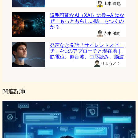
山本 達也
説明可能なAI（XAI）の罠─AIはな
ぜ「もっともらしい嘘」をつくの
か？
寺本 誠司
発声なき発話「サイレントスピー
チ」4つのアプローチと現在地｜
筋電位、超音波、口唇読み、脳波
りょうとく
関連記事