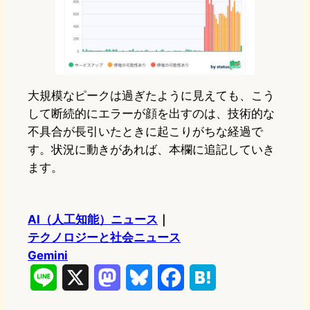
大規模なピークは過ぎたように見えても、こう
して断続的にエラーが顔を出すのは、技術的な
不具合が長引いたときに起こりがちな経過で
す。状況に動きがあれば、本欄に追記していき
ます。
AI（人工知能）ニュース
｜
テクノロジーと社会ニュース
Gemini
L
X
M
B
F
H
i
a
l
a
a