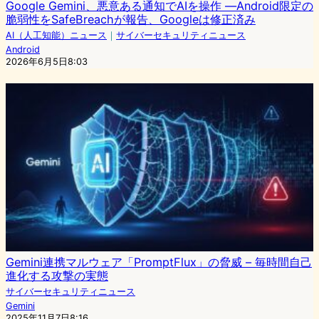
Google Gemini、悪意ある通知でAIを操作 ―Android限定の
脆弱性をSafeBreachが報告、Googleは修正済み
AI（人工知能）ニュース
｜
サイバーセキュリティニュース
Android
2026年6月5日8:03
Gemini連携マルウェア「PromptFlux」の脅威 – 毎時間自己
進化する攻撃の実態
サイバーセキュリティニュース
Gemini
2025年11月7日8:16