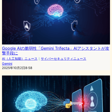
Google AIの脆弱性「Gemini Trifecta」AIアシスタントが攻
撃手段に
AI（人工知能）ニュース
｜
サイバーセキュリティニュース
Gemini
2025年10月2日8:58