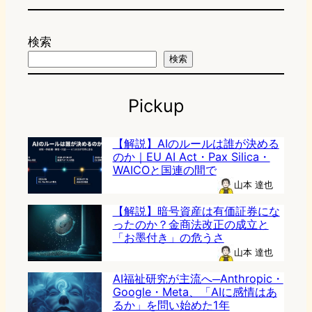
検索
検索
Pickup
【解説】AIのルールは誰が決める
のか｜EU AI Act・Pax Silica・
WAICOと国連の間で
山本 達也
【解説】暗号資産は有価証券にな
ったのか？金商法改正の成立と
「お墨付き」の危うさ
山本 達也
AI福祉研究が主流へ─Anthropic・
Google・Meta、「AIに感情はあ
るか」を問い始めた1年