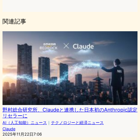
関連記事
野村総合研究所、Claudeと連携した日本初のAnthropic認定
リセラーに
AI（人工知能）ニュース
｜
テクノロジーと経済ニュース
Claude
2025年11月22日7:06