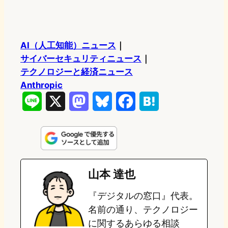
AI（人工知能）ニュース
｜
サイバーセキュリティニュース
｜
テクノロジーと経済ニュース
Anthropic
L
X
M
B
F
H
i
a
l
a
a
n
s
u
c
t
e
t
e
e
e
山本 達也
o
s
b
n
『デジタルの窓口』代表。
d
k
o
a
名前の通り、テクノロジー
o
y
o
に関するあらゆる相談