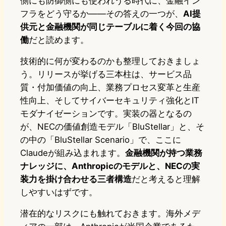
側にも防御側にも使われうる時代に、金融イン
フラをどう守るか——その答えの一つが、
AI提
供元と金融機関が同じテーブルに着く今回の協
働
だと読めます。
技術的に何が変わるのかも整理しておきましょ
う。リリースが挙げる三本柱は、サービス品
質・付加価値の向上、業務プロセス変革と生産
性向上、そしてサイバーセキュリティ強化とIT
モダナイゼーションです。実装の器となるの
が、NECの価値創造モデル「BluStellar」と、そ
の中の「BluStellar Scenario」で、ここに
Claudeが組み込まれます。
金融機関が持つ業務
ナレッジに、Anthropicのモデルと、NECの実
装力を掛け合わせる三者構造
だと考えると理解
しやすいはずです。
潜在的なリスクにも触れておきます。海外メデ