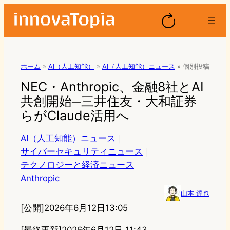
ホーム
»
AI（人工知能）
»
AI（人工知能）ニュース
»
個別投稿
NEC・Anthropic、金融8社とAI
共創開始─三井住友・大和証券
らがClaude活用へ
AI（人工知能）ニュース
｜
サイバーセキュリティニュース
｜
テクノロジーと経済ニュース
Anthropic
山本 達也
[公開]
2026年6月12日13:05