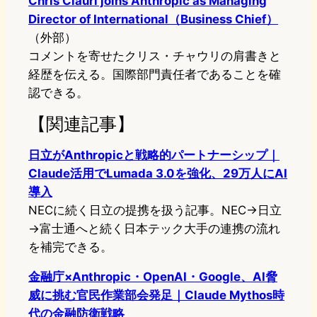
Chris Ciauri joins Anthropic as Managing
Director of International（Business Chief）
（外部）
コメントを寄せたクリス・チャウリの肩書きと
経歴を伝える。国際部門責任者であることを確
認できる。
【関連記事】
日立がAnthropicと戦略的パートナーシップ｜
Claude活用でLumada 3.0を強化、29万人にAI
導入
NECに続く日立の提携を扱う記事。NEC→日立
→富士通へと続く日本テック大手の連携の流れ
を補完できる。
金融庁×Anthropic・OpenAI・Google、AI脅
威に挑む官民作業部会発足｜Claude Mythos時
代の金融防衛戦略