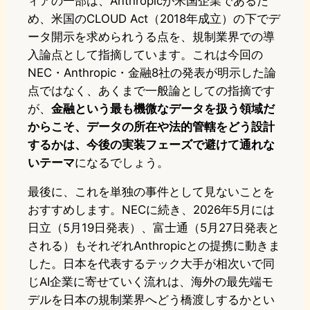
ィアの一部は、Anthropicが米国企業であるた
め、米国のCLOUD Act（2018年成立）の下でデ
ータ開示を求められうる点を、規制業界での導
入論点として指摘しています。これは今回の
NEC・Anthropic・金融8社の発表が明示した論
点ではなく、あくまで一般論としての指摘です
が、
金融という最も機微なデータを扱う領域だ
からこそ、データの所在や法的管轄をどう設計
するかは、今後の実装フェーズで避けて通れな
いテーマ
になるでしょう。
最後に、これを単独の事件として見ないことを
おすすめします。NECに続き、2026年5月には
日立（5月19日発表）、富士通（5月27日発表と
される）もそれぞれAnthropicとの提携に動きま
した。日本を代表するテック大手が相次いで同
じAI企業に寄せていく流れは、海外の最先端モ
デルを日本の規制業界へどう橋渡しするかとい