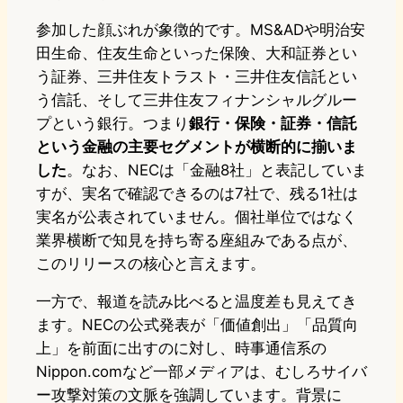
参加した顔ぶれが象徴的です。MS&ADや明治安
田生命、住友生命といった保険、大和証券とい
う証券、三井住友トラスト・三井住友信託とい
う信託、そして三井住友フィナンシャルグルー
プという銀行。つまり
銀行・保険・証券・信託
という金融の主要セグメントが横断的に揃いま
した
。なお、NECは「金融8社」と表記していま
すが、実名で確認できるのは7社で、残る1社は
実名が公表されていません。個社単位ではなく
業界横断で知見を持ち寄る座組みである点が、
このリリースの核心と言えます。
一方で、報道を読み比べると温度差も見えてき
ます。NECの公式発表が「価値創出」「品質向
上」を前面に出すのに対し、時事通信系の
Nippon.comなど一部メディアは、むしろサイバ
ー攻撃対策の文脈を強調しています。背景に