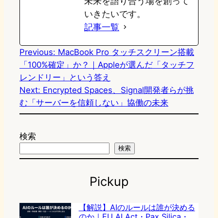
未来を語り合う場を創って
いきたいです。
記事一覧
Previous:
MacBook Pro タッチスクリーン搭載
「100%確定」か？｜Appleが選んだ「タッチフ
レンドリー」という答え
Next:
Encrypted Spaces、Signal開発者らが挑
む「サーバーを信頼しない」協働の未来
検索
検索
Pickup
【解説】AIのルールは誰が決める
のか｜EU AI Act・Pax Silica・