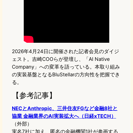
2026年4月24日に開催された記者会見のダイジ
ェスト。吉崎COOらが登壇し、「AI Native
Company」への変革を語っている。本取り組み
の実装基盤となるBluStellarの方向性を把握でき
る。
【参考記事】
NECとAnthropic、三井住友FGなど金融8社と
協業 金融業界のAI実装拡大へ（日経xTECH）
（外部）
実名7社に加え、匿名の金融機関1社が参画する