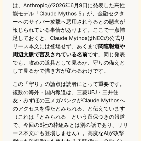
は、Anthropicが2026年6月9日に発表した高性
能モデル「Claude Mythos 5」が、金融セクタ
ーへのサイバー攻撃へ悪用されうるとの懸念が
報じられている事情があります。ここで一点補
足しておくと、Claude MythosはNECの公式リ
リース本文には登場せず、あくまで
関連報道や
周辺文脈で言及されている名前
です。同じ発表
でも、攻めの道具として見るか、守りの備えと
して見るかで描き方が変わるわけです。
この「守り」の論点は読者にとって重要です。
複数の海外・国内報道は、三菱UFJ・三井住
友・みずほの三メガバンクがClaude Mythosへ
のアクセスを得たとみられる、と伝えています
（これは「とみられる」という留保つきの報道
で、今回の8社の枠組みとは別の話であり、リリ
ース本文にも登場しません）。高度なAIが攻撃