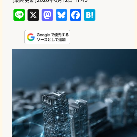
[最終更新]
2026年6月12日 11:43
L
X
M
B
F
H
i
a
l
a
a
n
s
u
c
t
e
t
e
e
e
o
s
b
n
d
k
o
a
o
y
o
n
k