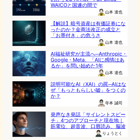
WAICOと国連の間で
山本 達也
【解説】暗号資産は有価証券にな
ったのか？金商法改正の成立と
「お墨付き」の危うさ
山本 達也
AI福祉研究が主流へ─Anthropic・
Google・Meta、「AIに感情はあ
るか」を問い始めた1年
山本 達也
説明可能なAI（XAI）の罠─AIはな
ぜ「もっともらしい嘘」をつくの
か？
寺本 誠司
発声なき発話「サイレントスピー
チ」4つのアプローチと現在地｜
筋電位、超音波、口唇読み、脳波
りょうとく