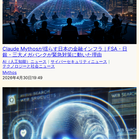
Claude Mythosが揺らす日本の金融インフラ｜FSA・日
銀・三大メガバンクが緊急対策に動いた理由
AI（人工知能）ニュース
｜
サイバーセキュリティニュース
｜
テクノロジーと社会ニュース
Mythos
2026年4月30日19:49