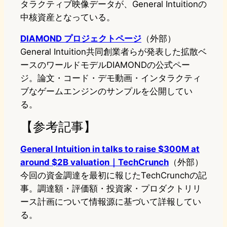
タラクティブ映像データが、General Intuitionの
中核資産となっている。
DIAMOND プロジェクトページ
（外部）
General Intuition共同創業者らが発表した拡散ベ
ースのワールドモデルDIAMONDの公式ペー
ジ。論文・コード・デモ動画・インタラクティ
ブなゲームエンジンのサンプルを公開してい
る。
【参考記事】
General Intuition in talks to raise $300M at
around $2B valuation｜TechCrunch
（外部）
今回の資金調達を最初に報じたTechCrunchの記
事。調達額・評価額・投資家・プロダクトリリ
ース計画について情報源に基づいて詳報してい
る。