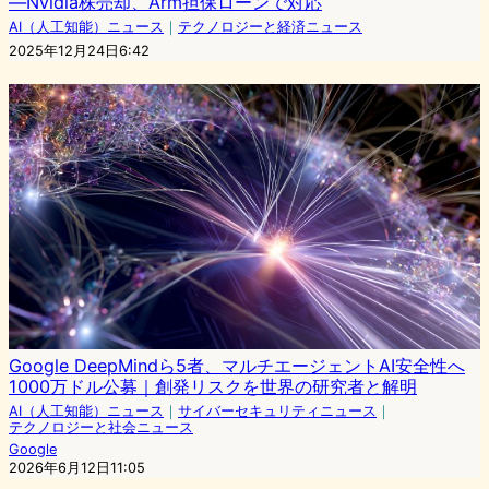
―Nvidia株売却、Arm担保ローンで対応
AI（人工知能）ニュース
｜
テクノロジーと経済ニュース
2025年12月24日6:42
Google DeepMindら5者、マルチエージェントAI安全性へ
1000万ドル公募｜創発リスクを世界の研究者と解明
AI（人工知能）ニュース
｜
サイバーセキュリティニュース
｜
テクノロジーと社会ニュース
Google
2026年6月12日11:05