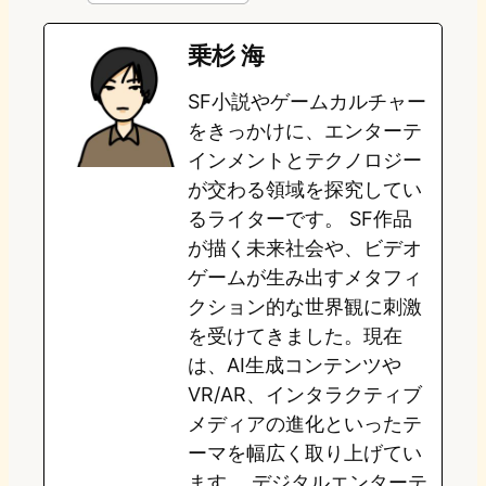
e
t
e
e
e
乗杉 海
o
s
b
n
SF小説やゲームカルチャー
d
k
o
a
をきっかけに、エンターテ
o
y
o
インメントとテクノロジー
が交わる領域を探究してい
n
k
るライターです。 SF作品
が描く未来社会や、ビデオ
ゲームが生み出すメタフィ
クション的な世界観に刺激
を受けてきました。現在
は、AI生成コンテンツや
VR/AR、インタラクティブ
メディアの進化といったテ
ーマを幅広く取り上げてい
ます。 デジタルエンターテ