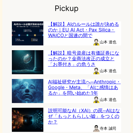
Pickup
【解説】AIのルールは誰が決める
のか｜EU AI Act・Pax Silica・
WAICOと国連の間で
山本 達也
【解説】暗号資産は有価証券にな
ったのか？金商法改正の成立と
「お墨付き」の危うさ
山本 達也
AI福祉研究が主流へ─Anthropic・
Google・Meta、「AIに感情はあ
るか」を問い始めた1年
山本 達也
説明可能なAI（XAI）の罠─AIはな
ぜ「もっともらしい嘘」をつくの
か？
寺本 誠司