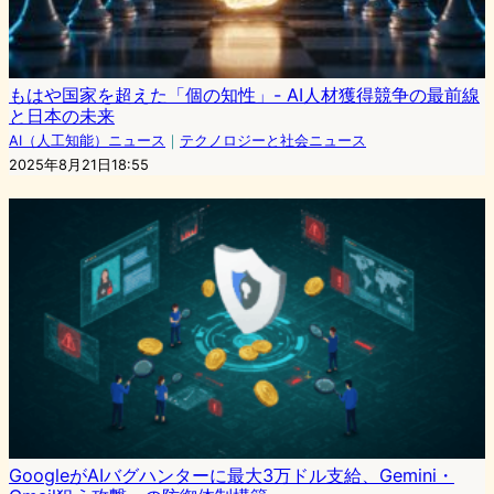
もはや国家を超えた「個の知性」- AI人材獲得競争の最前線
と日本の未来
AI（人工知能）ニュース
｜
テクノロジーと社会ニュース
2025年8月21日18:55
GoogleがAIバグハンターに最大3万ドル支給、Gemini・