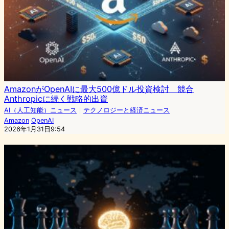
AmazonがOpenAIに最大500億ドル投資検討 競合
Anthropicに続く戦略的出資
AI（人工知能）ニュース
｜
テクノロジーと経済ニュース
Amazon
OpenAI
2026年1月31日9:54