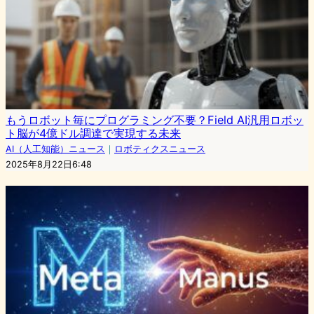
もうロボット毎にプログラミング不要？Field AI汎用ロボッ
ト脳が4億ドル調達で実現する未来
AI（人工知能）ニュース
｜
ロボティクスニュース
2025年8月22日6:48