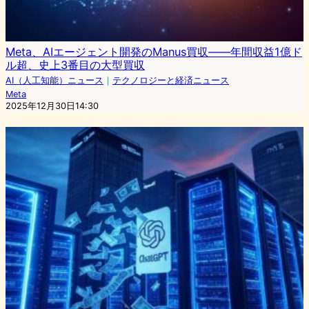
Meta、AIエージェント開発のManus買収——年間収益1億ド
ル超、史上3番目の大型買収
AI（人工知能）ニュース
｜
テクノロジーと経済ニュース
Meta
2025年12月30日14:30