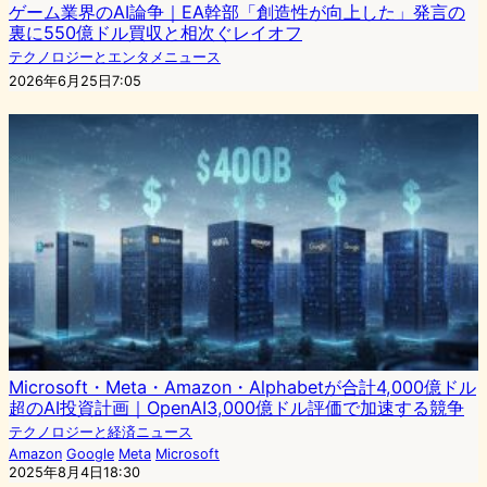
ゲーム業界のAI論争｜EA幹部「創造性が向上した」発言の
裏に550億ドル買収と相次ぐレイオフ
テクノロジーとエンタメニュース
2026年6月25日7:05
Microsoft・Meta・Amazon・Alphabetが合計4,000億ドル
超のAI投資計画｜OpenAI3,000億ドル評価で加速する競争
テクノロジーと経済ニュース
Amazon
Google
Meta
Microsoft
2025年8月4日18:30