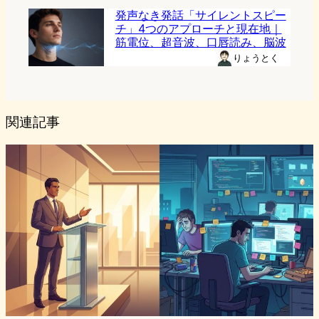
発声なき発話「サイレントスピー
チ」4つのアプローチと現在地｜
筋電位、超音波、口唇読み、脳波
りょうとく
関連記事