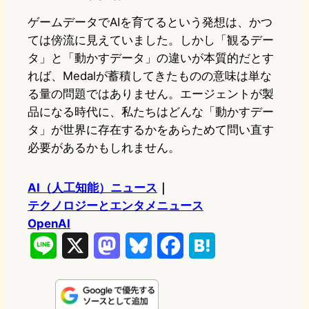
ゲームデータでAIを育てるという発想は、かつ
ては傍流に見えていました。しかし「観るデー
タ」と「動かすデータ」の違いが本質的だとす
れば、Medalが蓄積してきたものの意味は単な
る量の問題ではありません。エージェントが製
品になる時代に、私たちはどんな「動かすデー
タ」が世界に存在するかをあらためて問い直す
必要があるかもしれません。
AI（人工知能）ニュース
｜
テクノロジーとエンタメニュース
OpenAI
L
X
M
B
F
H
i
a
l
a
a
n
s
u
c
t