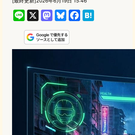
[最終更新]
2026年6月19日 15:46
L
X
M
B
F
H
i
a
l
a
a
n
s
u
c
t
e
t
e
e
e
o
s
b
n
d
k
o
a
o
y
o
n
k