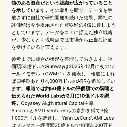
値のある資産だという認識が広がっていること
を示しています。
その取引を断り、データを手
放さずに自社で研究開発を続けた結果、同社の
評価額は今や提示された買収額の4倍に達しよう
としています。データをコアに据えた独立戦略
が、少なくとも現時点では市場から正当な評価
を受けていると言えます。
参考までに競合の状況を整理しておきます。評
価額53億ドルのRunwayは2025年12月に初のワ
ールドモデル（GWM-1）を発表し、報道によれ
ば四半期あたり4,000万ドルのARRを追加してい
ます。
報道では約50億ドルの評価額での調達と
伝えられたWorld Labsが2月に10億ドルを調
達。
Odyssey AIはNatural Capital主導、
AmazonとAMD Venturesらの参加を得て3億
1,000万ドルを調達し、Yann LeCunのAMI Labs
はプレマネー評価額35億ドルで10億3,000万ド