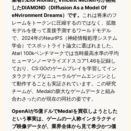
業者のEloi AlonsoとVincent Micheliらが開発
したDIAMOND（DIffusion As a Model Of
eNvironment Dreams）です。
これは将来のフ
レームをトークンに圧縮するのではなく、拡散
モデルを使って直接予測するワールドモデル
で、2024年のNeurIPS（神経情報処理システム
学会）でスポットライト論文に選ばれました。
Atari 100kベンチマークでは当時最高水準の平均
ヒューマンノーマライズドスコア1.46を記録し
ており、CS:GOのゲームプレイを学習してイン
タラクティブなニューラルゲームエンジンとし
て動作することも実証されています。この研究
チームが、Medalの膨大なゲームデータと組み
合わさったのが現在の同社の姿です。
OpenAIが5億ドルでMedalを買収しようとした
という事実は、ゲームの一人称インタラクティ
ブ映像データが、業界全体から見て希少かつ価