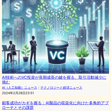
AI技術へのVC投資が長期成長の鍵を握る、取引活動減少に
挑む
AI（人工知能）ニュース
｜
テクノロジーと経済ニュース
2024年2月28日23:51
顧客成功がカギを握る：AI製品の収益化に向けた多角的アプ
ローチとその課題