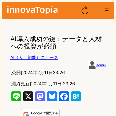
AI導入成功の鍵：データと人材
への投資が必須
AI（人工知能）ニュース
admin
[公開]
2024年2月11日23:26
[最終更新]
2024年2月11日 23:26
L
X
M
B
F
H
i
a
l
a
a
n
s
u
c
t