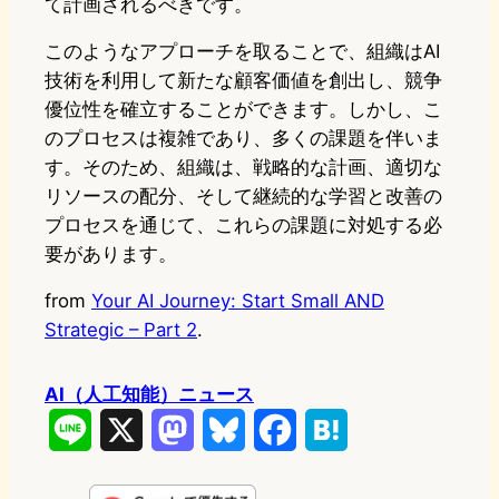
て計画されるべきです。
このようなアプローチを取ることで、組織はAI
技術を利用して新たな顧客価値を創出し、競争
優位性を確立することができます。しかし、こ
のプロセスは複雑であり、多くの課題を伴いま
す。そのため、組織は、戦略的な計画、適切な
リソースの配分、そして継続的な学習と改善の
プロセスを通じて、これらの課題に対処する必
要があります。
from
Your AI Journey: Start Small AND
Strategic – Part 2
.
AI（人工知能）ニュース
L
X
M
B
F
H
i
a
l
a
a