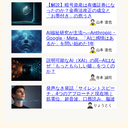
【解説】暗号資産は有価証券にな
ったのか？金商法改正の成立と
「お墨付き」の危うさ
山本 達也
AI福祉研究が主流へ─Anthropic・
Google・Meta、「AIに感情はあ
るか」を問い始めた1年
山本 達也
説明可能なAI（XAI）の罠─AIはな
ぜ「もっともらしい嘘」をつくの
か？
寺本 誠司
発声なき発話「サイレントスピー
チ」4つのアプローチと現在地｜
筋電位、超音波、口唇読み、脳波
りょうとく