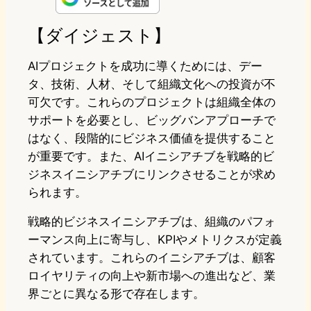
e
t
e
e
e
【ダイジェスト】
o
s
b
n
AIプロジェクトを成功に導くためには、デー
d
k
o
a
タ、技術、人材、そして組織文化への投資が不
可欠です。これらのプロジェクトは組織全体の
o
y
o
サポートを必要とし、ビッグバンアプローチで
n
k
はなく、段階的にビジネス価値を提供すること
が重要です。また、AIイニシアチブを戦略的ビ
ジネスイニシアチブにリンクさせることが求め
られます。
戦略的ビジネスイニシアチブは、組織のパフォ
ーマンス向上に寄与し、KPIやメトリクスが定義
されています。これらのイニシアチブは、顧客
ロイヤリティの向上や新市場への進出など、業
界ごとに異なる形で存在します。