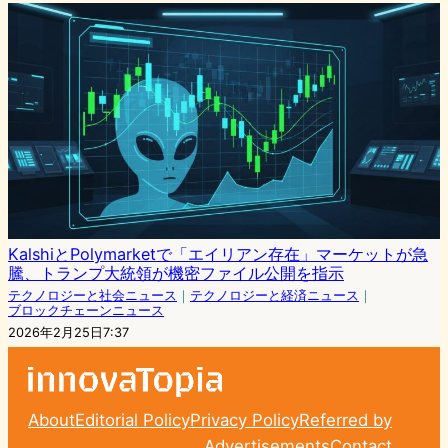
KalshiとPolymarketで「エイリアン存在」マーケットが急
騰、トランプ大統領が機密ファイル公開を指示
テクノロジーと社会ニュース
｜
テクノロジーと経済ニュース
｜
ブロックチェーンニュース
2026年2月25日7:37
About
Editorial Policy
Privacy Policy
Referred by
Advertisements
Contact