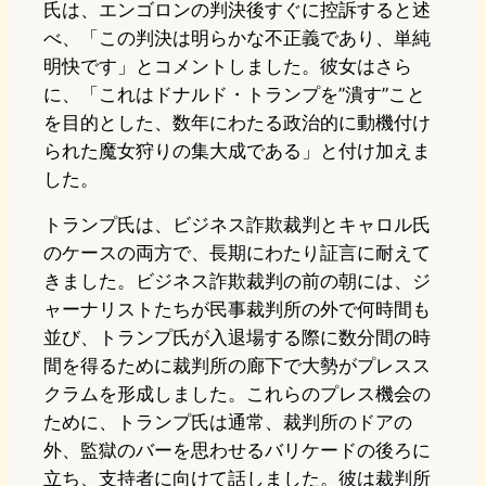
氏は、エンゴロンの判決後すぐに控訴すると述
べ、「この判決は明らかな不正義であり、単純
明快です」とコメントしました。彼女はさら
に、「これはドナルド・トランプを”潰す”こと
を目的とした、数年にわたる政治的に動機付け
られた魔女狩りの集大成である」と付け加えま
した。
トランプ氏は、ビジネス詐欺裁判とキャロル氏
のケースの両方で、長期にわたり証言に耐えて
きました。ビジネス詐欺裁判の前の朝には、ジ
ャーナリストたちが民事裁判所の外で何時間も
並び、トランプ氏が入退場する際に数分間の時
間を得るために裁判所の廊下で大勢がプレスス
クラムを形成しました。これらのプレス機会の
ために、トランプ氏は通常、裁判所のドアの
外、監獄のバーを思わせるバリケードの後ろに
立ち、支持者に向けて話しました。彼は裁判所