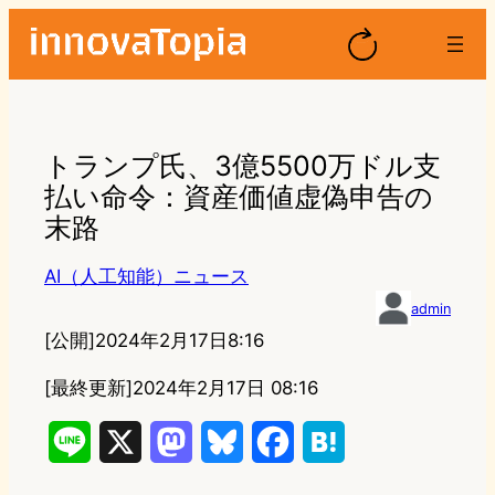
トランプ氏、3億5500万ドル支
払い命令：資産価値虚偽申告の
末路
AI（人工知能）ニュース
admin
[公開]
2024年2月17日8:16
[最終更新]
2024年2月17日 08:16
L
X
M
B
F
H
i
a
l
a
a