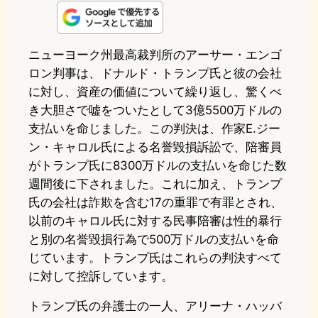
n
s
u
c
t
e
t
e
e
e
ニューヨーク州最高裁判所のアーサー・エンゴ
ロン判事は、ドナルド・トランプ氏と彼の会社
o
s
b
n
に対し、資産の価値について繰り返し、驚くべ
d
k
o
a
き大胆さで嘘をついたとして3億5500万ドルの
o
y
o
支払いを命じました。この判決は、作家E.ジー
ン・キャロル氏による名誉毀損訴訟で、陪審員
n
k
がトランプ氏に8300万ドルの支払いを命じた数
週間後に下されました。これに加え、トランプ
氏の会社は詐欺を含む17の重罪で有罪とされ、
以前のキャロル氏に対する民事陪審は性的暴行
と別の名誉毀損行為で500万ドルの支払いを命
じています。トランプ氏はこれらの判決すべて
に対して控訴しています。
トランプ氏の弁護士の一人、アリーナ・ハッバ