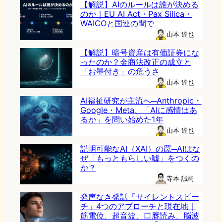
【解説】AIのルールは誰が決める
のか｜EU AI Act・Pax Silica・
WAICOと国連の間で
山本 達也
【解説】暗号資産は有価証券にな
ったのか？金商法改正の成立と
「お墨付き」の危うさ
山本 達也
AI福祉研究が主流へ─Anthropic・
Google・Meta、「AIに感情はあ
るか」を問い始めた1年
山本 達也
説明可能なAI（XAI）の罠─AIはな
ぜ「もっともらしい嘘」をつくの
か？
寺本 誠司
発声なき発話「サイレントスピー
チ」4つのアプローチと現在地｜
筋電位、超音波、口唇読み、脳波