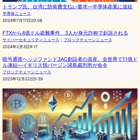
トランプ氏、台湾に防衛費支払い要求―半導体産業に波紋
半導体ニュース
2024年7月17日20:08
FTXから4億ドル盗難事件、3人が身元詐称で起訴される
サイバーセキュリティニュース
｜
ブロックチェーンニュース
2024年2月3日9:17
暗号通貨ヘッジファンド3AC創設者の資産、全世界で11億ド
ル凍結—イギリス領バージン諸島裁判所が命令
ブロックチェーンニュース
2023年12月22日5:39