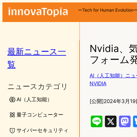
ーTech for Human Evolution
Nvidia
最新ニュース一
フォーム
覧
AI（人工知能）ニュ
NVIDIA
ニュースカテゴリ
AI（人工知能）
[公開]
2024年3月19
量子コンピューター
L
X
M
サイバーセキュリティ
i
a