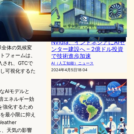
Nvidia、インドネシアにAIセ
球全体の気候変
ンター建設へ – 2億ドル投資
ットフォームは、
で技術進歩加速
され、GTCで
AI（人工知能）ニュース
2024年4月5日18:04
トし可視化するた
度なAIモデルと
00倍エネルギー効
を強化するため
者を最小限に抑え
ather
し、天気の影響