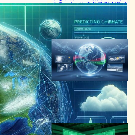
倍省エネの次世代予測技術が
登場
AI（人工知能）ニュース
NVIDIA
2025年3月19日8:52
WeatherNext 2発表、
Google DeepMindが8倍高速
化したAI気象予測モデル公開
AI（人工知能）ニュース
2025年11月20日8:17