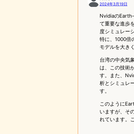
2024年3月19日
n
Nvidiaの
て重要な進歩
度シミュレー
特に、1000
モデルを大き
台湾の中央気象
は、この技術
す。また、Nvi
析とシミュレ
す。
このようにEa
いますが、そ
れています。こ