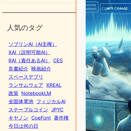
人気のタグ
ソブリンAI（AI主権）
XAI（説明可能AI）
RAI（責任あるAI）
CES
良書紹介
映画紹介
スペースデブリ
ランサムウェア
XREAL
政策
NotebookLM
全固体電池
フィジカルAI
ステーブルコイン
JPYC
キヤノン
CoeFont
著作権
今日は何の日