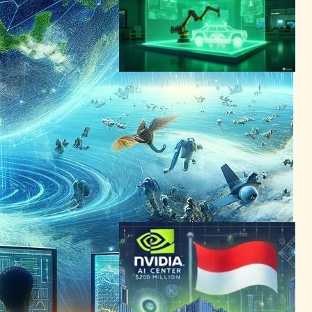
本日リリース！NVIDIA
Cosmos：物理世界対応型AI
とは？│2000万時間の学習デ
ータが実現する超リアルなシ
ミュレーション
AI（人工知能）ニュース
｜
デジタルツインニュース
CES
NVIDIA
2025年1月7日20:02