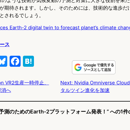
th-2のような技術が気候変動の予測と対策に大きな役割を果
が期待されます。しかし、そのためには、技術的な進歩だ
とされるでしょう。
es Earth-2 digital twin to forecast planet’s climate chan
ュース
B
F
H
l
a
a
ation VR2生産一時停止、
Next:
Nvidia Omniverse 
u
c
t
解消へ
タルツイン進化を加速
e
e
e
s
b
n
変動予測のためのEarth-2プラットフォーム発表！” への
k
o
a
y
o