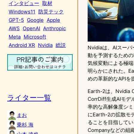
インタビュー
取材
Windows11
防災テック
GPT-5
Google
Apple
AWS
OpenAI
Anthropic
Meta
Microsoft
Android XR
Nvidia
総説
Nvidiaは、AI
動を予測するための
気候変動による極端
明らかにされた。E
めの革新的なAPI
Earth-2は、Nv
ライター一覧
CorrDiff生成A
率的な高解像度シミ
にEarth-2の
まお
ることを目指している。さ
乗杉 海
Companyなど