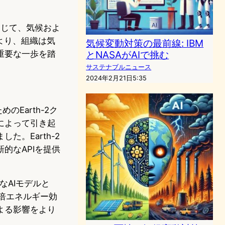
速を通じて、気候およ
より、組織は気
気候変動対策の最前線: IBM
とNASAがAIで挑む
重要な一歩を踏
サステナブルニュース
2024年2月21日5:35
Earth-2ク
によって引き起
。Earth-2
的なAPIを提供
度なAIモデルと
00倍エネルギー効
よる影響をより