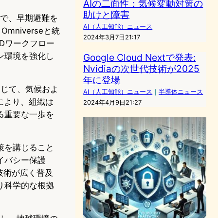
AIの二面性：気候変動対策の
助けと障害
とで、早期避難を
AI（人工知能）ニュース
mniverseと統
2024年3月7日21:17
3Dワークフロー
ン環境を強化し
Google Cloud Nextで発表:
Nvidiaの次世代技術が2025
年に登場
速を通じて、気候およ
AI（人工知能）ニュース
｜
半導体ニュース
により、組織は
2024年4月9日21:27
る重要な一歩を
策を講じること
イバシー保護
技術が広く普及
り科学的な根拠