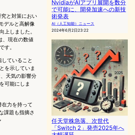
NvidiaがAIアプリ展開を数分
で可能に、開発加速への新技
術発表
る研究と対策におい
モデルと高解像
AI（人工知能）ニュース
2024年6月2日23:22
向上しました。
ンは、現在の数値
です。
指していること
とを示していま
化は、天気の影響分
を可能にしま
潜在力を持って
な課題も指摘さ
ャ
任天堂株急落、次世代
「Switch 2」発売2025年へ
大幅遅延