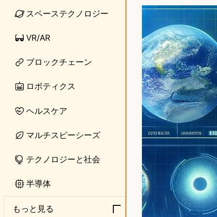
n
s
スペーステクノロジー
e
t
VR/AR
o
ブロックチェーン
d
o
ロボティクス
n
ヘルスケア
マルチスピーシーズ
テクノロジーと社会
半導体
もっと見る