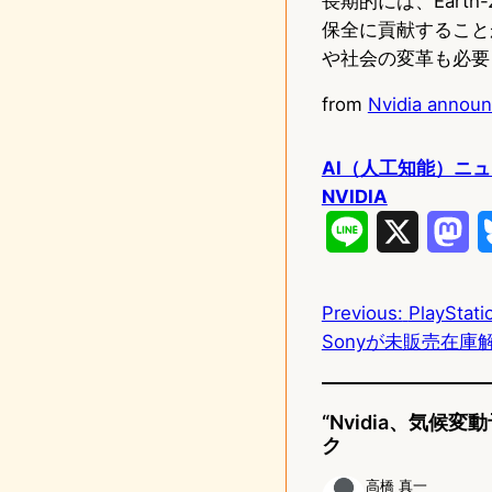
長期的には、Ear
保全に貢献すること
や社会の変革も必要
from
Nvidia announc
AI（人工知能）ニ
NVIDIA
L
X
M
i
a
Previous:
PlaySt
n
s
Sonyが未販売在庫
e
t
o
“Nvidia、気候
d
ク
o
高橋 真一