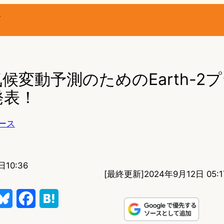
ー
、気候変動予測のためのEarth-2
発表！
ース
日10:36
[最終更新]
2024年9月12日 05:1
B
F
H
l
a
a