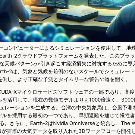
スーパーコンピューターによるシミュレーションを使用して、地
Earth-2クラウドプラットフォームを発表した。このプラ
な天候パターンが引き起こす経済損失に対抗するために導入
arth-2は、気象と気候を前例のないスケールでシミュレー
を提供し、より正確な予測とタイムリーな警告の道を開く。
idia CUDA-Xマイクロサービスソフトウェアの一部であり、高
Iモデルを活用して、現在の数値モデルよりも1000倍速く、30
ュレーションを生成する。台湾の中央気象局は、台風予測
拡散モデルを採用する最初の一つであり、早期避難を通じて犠牲
らに、Earth-2はNvidia Omniverseと統合し、The We
の組織が実際の天気データを取り入れた3Dワークフローを開発