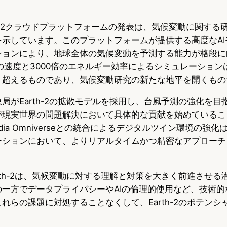
k
Earth-2クラウドプラットフォームの発表は、気候変動に関す
を示しています。このプラットフォームが提供する高度なAI
ションにより、地球全体の気候変動を予測する能力が格段に
倍の速度と3000倍のエネルギー効率によるシミュレーショ
く超えるものであり、気候変動研究の新たな地平を開くもの
局がEarth-2の拡散モデルを採用し、台風予測の強化を目
が現実世界の問題解決において具体的な貢献を始めているこ
dia Omniverseとの統合によるデジタルツイン環境の強
ーションにおいて、よりリアルタイムかつ精密なアプローチ
rth-2は、気候変動に対する理解と対策を大きく前進させる
の一方でデータプライバシーやAIの倫理的使用など、技術的
れらの課題に対処することなくして、Earth-2のポテンシ