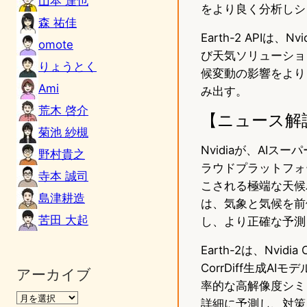
山本 達也
をより良く分析しシ
森 祐佳
Earth-2 APIは
omote
び天気ソリューショ
りょうとく
候変動の影響をより
Ami
み出す。
荒木 啓介
【ニュース解
菊池 紗槻
Nvidiaが、AI
野村貴之
ラウドプラットフォ
寺本 誠司
こされる極端な天候
島津耕造
は、気象と気候を前
苦田 大起
し、より正確な予測
Earth-2は、Nv
CorrDiff生成A
アーカイブ
率的な高解像度シミ
詳細に予測し、対策