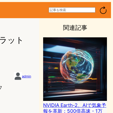
検
索
関連記事
プラット
admin
7
NVIDIA Earth-2、AIで気象予
報を革新：500倍高速・1万