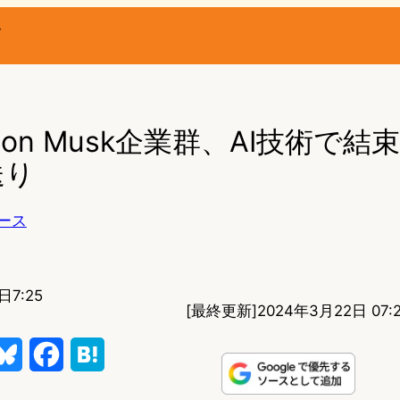
ー
とElon Musk企業群、AI技術で
送り
ース
日7:25
[最終更新]
2024年3月22日 07:
B
F
H
l
a
a