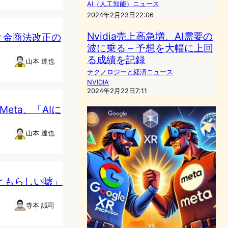
AI（人工知能）ニュース
2024年2月23日22:06
Nvidia売上高急増、AI需要の
？金商法改正の
波に乗る – 予想を大幅に上回
る成績を記録
山本 達也
テクノロジーと経済ニュース
NVIDIA
2024年2月22日7:11
Meta、「AIに
山本 達也
っともらしい嘘」
寺本 誠司