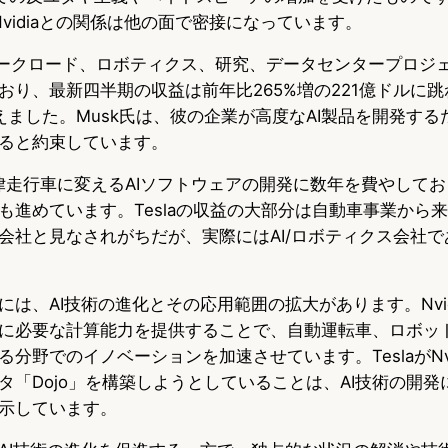
Nvidiaとの関係は他の面で密接になっています。
AIワークロード、ロボティクス、研究、データセンタープロジ
おり、最新四半期の収益は前年比265%増の221億ドルに
ました。Musk氏は、彼の企業が高度なAI製品を開発するため
ると約束しています。
を自律走行車に変えるAIソフトウェアの開発に数年を費やして
も進めています。Teslaの収益の大部分は自動車事業から
aを車会社と見なされがちだが、実際にはAI/ロボティクス会社
は、AI技術の進化とその応用範囲の拡大があります。Nvid
に必要な計算能力を提供することで、自動運転車、ロボッ
分野でのイノベーションを加速させています。TeslaがNvi
タ「Dojo」を構築しようとしていることは、AI技術の開発
示しています。