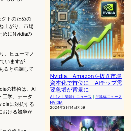
ェクトのための
跳ね上がり、市場
にNvidiaの
おり、ヒューマノ
来ていますが、
であると強調して
Nvidia、Amazonを抜き市場
資本化で首位に – AIチップ需
iaの技術は、AI
要急増が背景に
ト工学、データ
AI（人工知能）ニュース
｜
半導体ニュース
NVIDIA
diaに対抗する
2024年2月14日7:59
における競争が