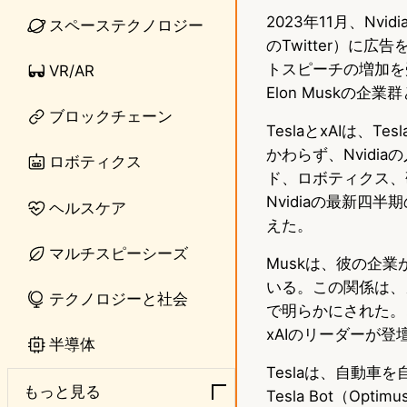
2023年11月、Nv
n
s
スペーステクノロジー
のTwitter）に
e
t
トスピーチの増加を受
VR/AR
o
Elon Muskの企
ブロックチェーン
d
TeslaとxAIは、
かわらず、Nvidi
o
ロボティクス
ド、ロボティクス、
n
Nvidiaの最新四
ヘルスケア
えた。
マルチスピーシーズ
Muskは、彼の企業
いる。この関係は、カ
テクノロジーと社会
で明らかにされた。
xAIのリーダーが登
半導体
Teslaは、自動
もっと見る
Tesla Bot（O