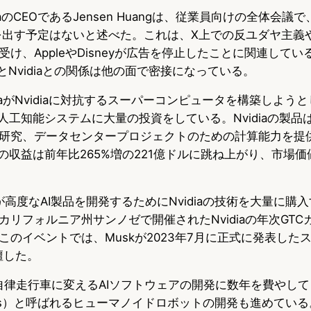
idiaのCEOであるJensen Huangは、従業員向けの全体会
u
c
t
広告を出す予定はないと述べた。これは、X上での反ユダヤ主
e
e
e
け、AppleやDisneyが広告を停止したことに関連して
s
b
n
業群とNvidiaとの関係は他の面で密接になっている。
k
o
a
TeslaがNvidiaに対抗するスーパーコンピュータを構築しよ
aの人工知能システムに大量の投資をしている。Nvidiaの製品
y
o
研究、データセンタープロジェクトのための計算能力を提
k
半期の収益は前年比265%増の221億ドルに跳ね上がり、市場
が高度なAI製品を開発するためにNvidiaの技術を大量に購
リフォルニア州サンノゼで開催されたNvidiaの年次GTC
このイベントでは、Muskが2023年7月に正式に発表した
壇した。
車を自律走行車に変えるAIソフトウェアの開発に数年を費やし
ptimus）と呼ばれるヒューマノイドロボットの開発も進めている。