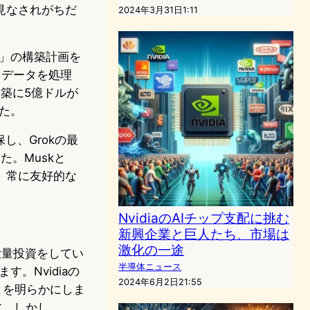
と見なされがちだ
2024年3月31日1:11
ータ」の構築計画を
とデータを処理
構築に5億ドルが
べた。
確保し、Grokの最
。Muskと
、常に友好的な
NvidiaのAIチップ支配に挑む
新興企業と巨人たち、市場は
激化の一途
ムに大量投資をしてい
半導体ニュース
す。Nvidiaの
2024年6月2日21:55
ことを明らかにしま
す。しかし、