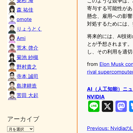
乗杉 海
このような競争は、
寄与する可能性があ
森 祐佳
懸念、雇用への影響
omote
対処するためには、
りょうとく
将来的には、AI技
Ami
とが予想されます。
荒木 啓介
し、その利用を適切
菊池 紗槻
from
Elon Musk com
野村貴之
rival supercompute
寺本 誠司
島津耕造
AI（人工知能）ニ
苦田 大起
NVIDIA
L
X
M
i
a
アーカイブ
Previous:
Nvidia
n
s