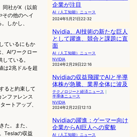
企業が注目
議で、同社がX（以前
AI（人工知能）ニュース
義やその他のヘイ
2024年5月21日22:32
いる。しかし、
Nvidia、AI技術の新たな巨人
として躍進、競合と課題に直
うとしているにもか
面
は、AIワークロー
AI（人工知能）ニュース
供している。
NVIDIA
2024年2月29日22:16
価値は2兆ドルを超
Nvidiaの収益飛躍でAIと半導
体株が急騰、業界全体に波及
入すると約束して
テクノロジーと経済ニュース
｜
カンファレンス
半導体ニュース
NVIDIA
スタートアップ、
2024年2月22日12:13
Nvidiaの躍進：ゲーマー向け
てきた。また、
企業からAI巨人への変貌
Teslaの収益
AI（人工知能）ニュース