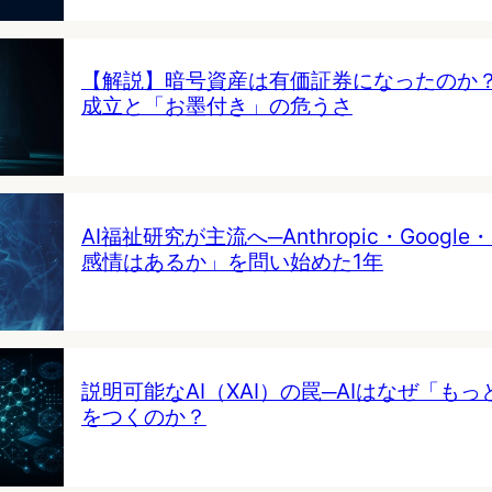
【解説】暗号資産は有価証券になったのか
成立と「お墨付き」の危うさ
AI福祉研究が主流へ─Anthropic・Google・
感情はあるか」を問い始めた1年
説明可能なAI（XAI）の罠─AIはなぜ「も
をつくのか？