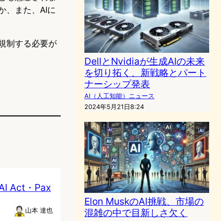
か、また、AIに
規制する必要が
DellとNvidiaが生成AIの未来
を切り拓く、新戦略とパート
ナーシップ発表
AI（人工知能）ニュース
2024年5月21日8:24
Act・Pax
Elon MuskのAI挑戦、市場の
山本 達也
混雑の中で目新しさ欠く