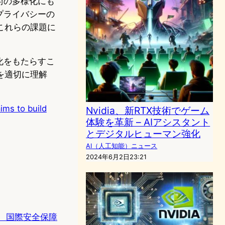
術の多様化にも
プライバシーの
これらの課題に
化をもたらすこ
を適切に理解
ims to build
Nvidia、新RTX技術でゲーム
体験を革新 – AIアシスタント
とデジタルヒューマン強化
AI（人工知能）ニュース
2024年6月2日23:21
、国際安全保障