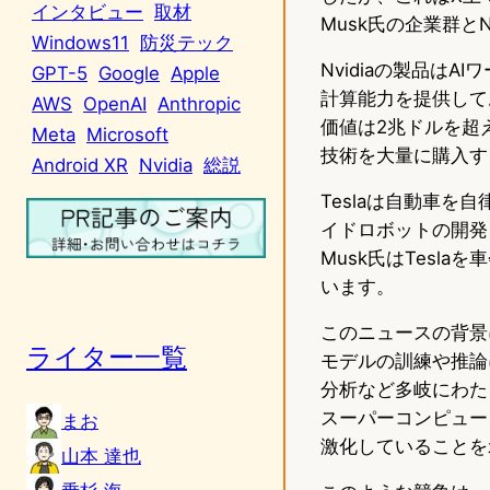
インタビュー
取材
Musk氏の企業群と
Windows11
防災テック
Nvidiaの製品は
GPT-5
Google
Apple
計算能力を提供して
AWS
OpenAI
Anthropic
価値は2兆ドルを超え
Meta
Microsoft
技術を大量に購入す
Android XR
Nvidia
総説
Teslaは自動車
イドロボットの開発
Musk氏はTesl
います。
このニュースの背景に
ライター一覧
モデルの訓練や推論
分析など多岐にわたる
スーパーコンピュー
まお
激化していることを
山本 達也