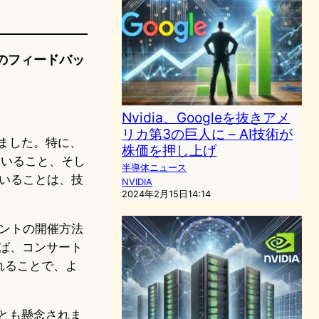
1件のフィードバッ
Nvidia、Googleを抜きアメ
リカ第3の巨人に – AI技術が
ました。特に、
株価を押し上げ
していること、そし
半導体ニュース
ていることは、技
NVIDIA
2024年2月15日14:14
ントの開催方法
えば、コンサート
われることで、よ
とも懸念されま