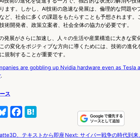
AI技術の進化を促進する一方で、独占的な状況の解消や技
ります。しかし、AI技術の急速な発展は、倫理的な問題や
など、社会に多くの課題をもたらすことも予想されます。
技術開発者、政策立案者、社会全体の協力が必要です。
術の発展がさらに加速し、人々の生活や産業構造に大きな変
この変化をポジティブな方向に導くためには、技術の進化
に規制することが重要です。
panies are gobbling up Nvidia hardware even as Tesla a
r
.
ュース
B
F
H
l
a
a
のLatte3D、テキストから即座
Next:
サイバー戦争の時代到来
u
c
t