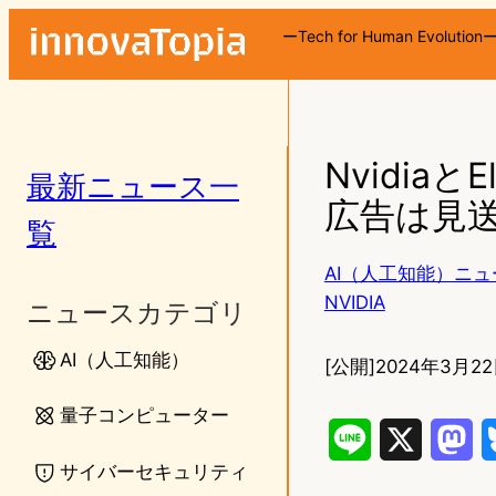
ーTech for Human Evolution
Nvidia
最新ニュース一
広告は見
覧
AI（人工知能）ニュ
NVIDIA
ニュースカテゴリ
AI（人工知能）
[公開]
2024年3月22
量子コンピューター
L
X
M
サイバーセキュリティ
i
a