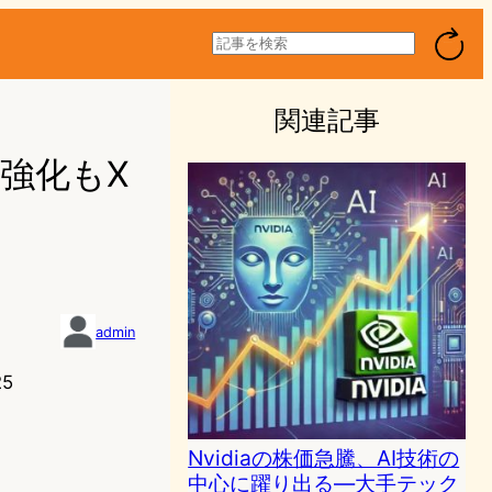
検
索
関連記事
結束強化もX
admin
25
Nvidiaの株価急騰、AI技術の
中心に躍り出る—大手テック