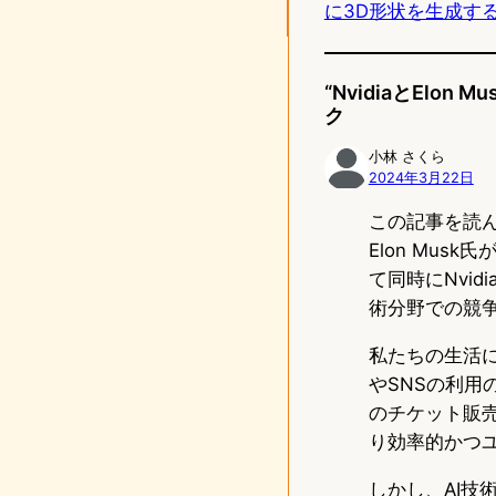
に3D形状を生成す
e
t
o
“NvidiaとEl
d
ク
o
小林 さくら
2024年3月22日
n
この記事を読
Elon Mus
て同時にNvi
術分野での競
私たちの生活
やSNSの利用
のチケット販売や
り効率的かつ
しかし、AI