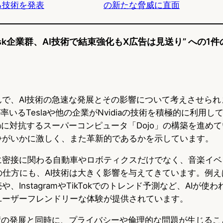
る技術を発表
の新たな脅威に直面
e
e
e
s
b
n
on Musk企業群、AI技術で結束強化もX広告は見送り” への
k
o
a
y
o
k
んで、AI技術の急速な発展とその影響について考えさせられ
k氏が率いるTeslaや他の企業がNvidiaの技術を積極的に利用
diaに対抗するスーパーコンピュータ「Dojo」の構築を進め
争がいかに激しく、また革新的であるかを示しています。
に密接に関わる自動車やロボティクスだけでなく、音楽イベ
の仕方にも、AI技術は大きく影響を与えてきています。例
、InstagramやTikTokでのトレンド予測など、AIが使
ユーザーフレンドリーな体験が提供されています。
技術の発展と同時に、プライバシーや倫理的な問題が生じるこ