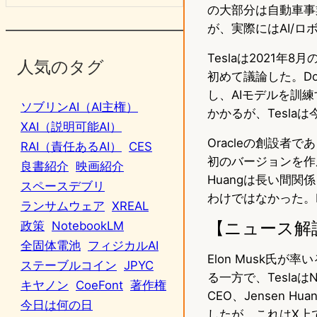
の大部分は自動車事
が、実際にはAI/
Teslaは2021年
人気のタグ
初めて議論した。Do
し、AIモデルを訓練
ソブリンAI（AI主権）
かかるが、Tesla
XAI（説明可能AI）
Oracleの創設者である
RAI（責任あるAI）
CES
初のバージョンを作
良書紹介
映画紹介
Huangは長い間
スペースデブリ
わけではなかった。M
ランサムウェア
XREAL
【ニュース解
政策
NotebookLM
全固体電池
フィジカルAI
Elon Musk氏が
ステーブルコイン
JPYC
る一方で、Teslaは
キヤノン
CoeFont
著作権
CEO、Jensen 
今日は何の日
したが、これはX上