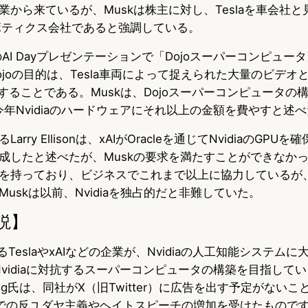
業から来ているが、Muskは株主に対し、Teslaを車会社
ロボティクス会社であると強調している。
8月のAI Dayプレゼンテーションで「Dojoスーパーコンピュ
joの目的は、Tesla車両によって捉えられた大量のビデオ
することである。Muskは、Dojoスーパーコンピュータの
は今年Nvidiaのハードウェアにそれ以上の金額を費やすと述
Larry Ellisonは、xAIがOracleを通じてNvidiaのGPUを
成したと述べたが、Muskの要求を満たすことができなかった
関係を持っており、ビジネスでこれまで以上に協力しているが
uskは以前、Nvidiaを独占的だと非難していた。
説】
率いるTeslaやxAIなどの企業が、Nvidiaの人工知能システ
Nvidiaに対抗するスーパーコンピュータの構築を目指していま
Huang氏は、同社がX（旧Twitter）に広告を出す予定がない
での反ユダヤ主義やヘイトスピーチの増加を受けたもので