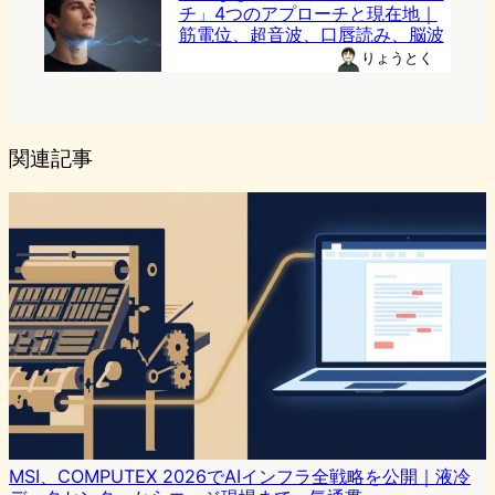
チ」4つのアプローチと現在地｜
筋電位、超音波、口唇読み、脳波
りょうとく
関連記事
MSI、COMPUTEX 2026でAIインフラ全戦略を公開｜液冷