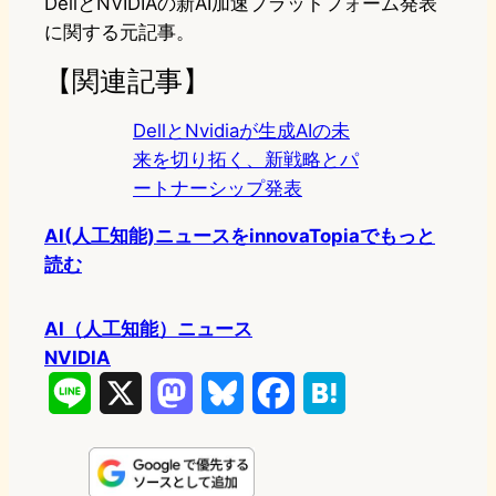
DellとNVIDIAの新AI加速プラットフォーム発表
に関する元記事。
【関連記事】
DellとNvidiaが生成AIの未
来を切り拓く、新戦略とパ
ートナーシップ発表
AI(人工知能)ニュースをinnovaTopiaでもっと
読む
AI（人工知能）ニュース
NVIDIA
L
X
M
B
F
H
i
a
l
a
a
n
s
u
c
t