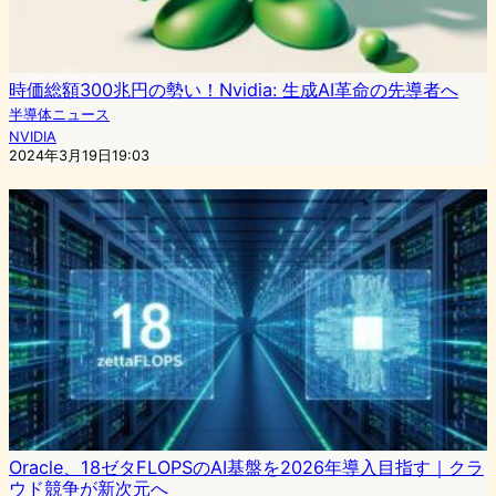
時価総額300兆円の勢い！Nvidia: 生成AI革命の先導者へ
半導体ニュース
NVIDIA
2024年3月19日19:03
Oracle、18ゼタFLOPSのAI基盤を2026年導入目指す｜クラ
ウド競争が新次元へ