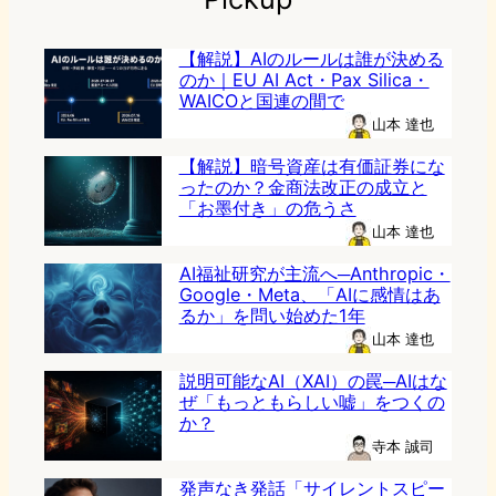
【解説】AIのルールは誰が決める
のか｜EU AI Act・Pax Silica・
WAICOと国連の間で
山本 達也
【解説】暗号資産は有価証券にな
ったのか？金商法改正の成立と
「お墨付き」の危うさ
山本 達也
AI福祉研究が主流へ─Anthropic・
Google・Meta、「AIに感情はあ
るか」を問い始めた1年
山本 達也
説明可能なAI（XAI）の罠─AIはな
ぜ「もっともらしい嘘」をつくの
か？
寺本 誠司
発声なき発話「サイレントスピー