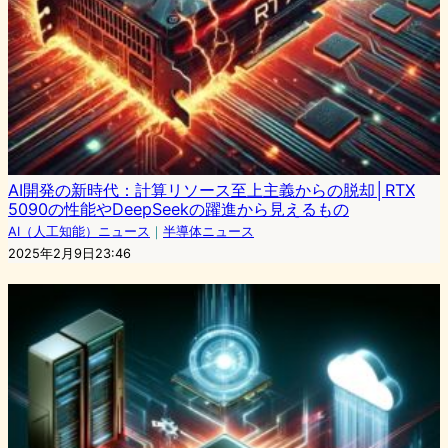
AI開発の新時代：計算リソース至上主義からの脱却│RTX
5090の性能やDeepSeekの躍進から見えるもの
AI（人工知能）ニュース
｜
半導体ニュース
2025年2月9日23:46