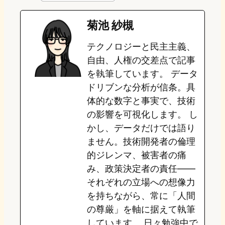
e
t
e
e
e
菊池 紗槻
o
s
b
n
テクノロジーと民主主義、
d
k
o
a
自由、人権の交差点で記事
o
y
o
を執筆しています。 データ
ドリブンな分析が信条。具
n
k
体的な数字と事実で、技術
の影響を可視化します。 し
かし、データだけでは語り
ません。技術開発者の倫理
的ジレンマ、被害者の痛
み、政策決定者の責任——
それぞれの立場への想像力
を持ちながら、常に「人間
の尊厳」を軸に据えて執筆
しています。 日々勉強中で