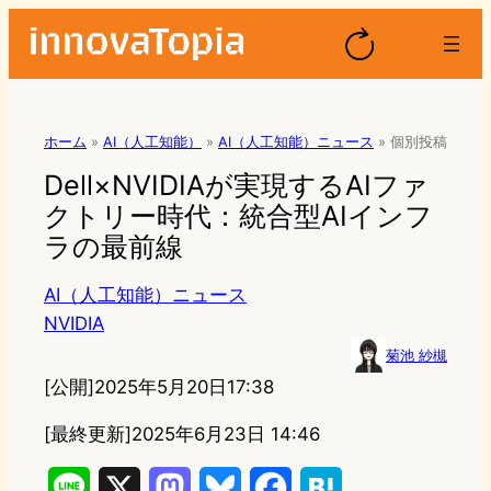
ホーム
»
AI（人工知能）
»
AI（人工知能）ニュース
»
個別投稿
Dell×NVIDIAが実現するAIファ
クトリー時代：統合型AIインフ
ラの最前線
AI（人工知能）ニュース
NVIDIA
菊池 紗槻
[公開]
2025年5月20日17:38
[最終更新]
2025年6月23日 14:46
L
X
M
B
F
H