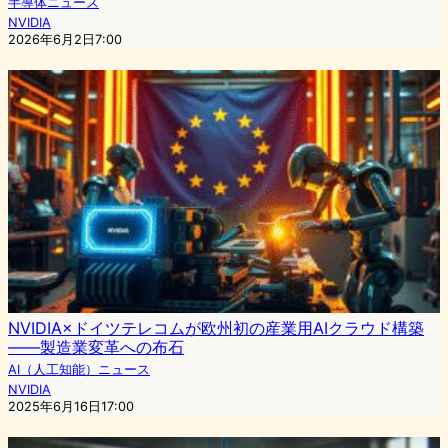
半導体ニュース
NVIDIA
2026年6月2日7:00
NVIDIA×ドイツテレコムが欧州初の産業用AIクラウド構築
——製造業変革への布石
AI（人工知能）ニュース
NVIDIA
2025年6月16日17:00