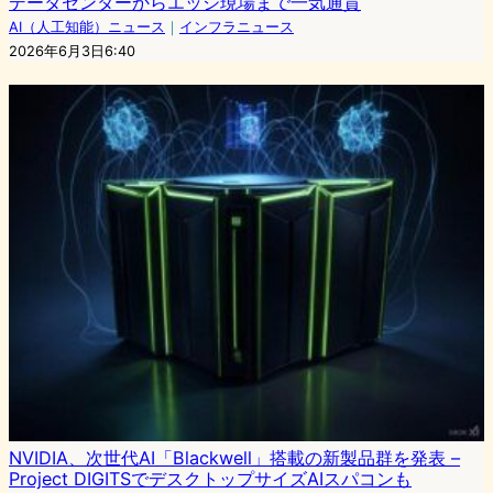
データセンターからエッジ現場まで一気通貫
AI（人工知能）ニュース
｜
インフラニュース
2026年6月3日6:40
NVIDIA、次世代AI「Blackwell」搭載の新製品群を発表 –
Project DIGITSでデスクトップサイズAIスパコンも