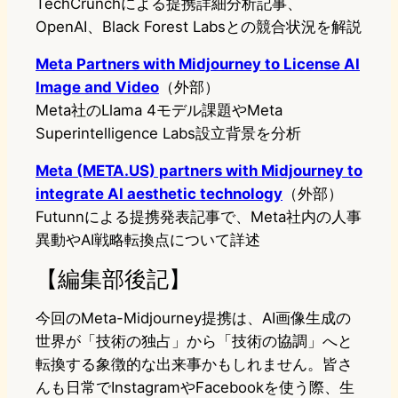
TechCrunchによる提携詳細分析記事、
OpenAI、Black Forest Labsとの競合状況を解説
Meta Partners with Midjourney to License AI
Image and Video
（外部）
Meta社のLlama 4モデル課題やMeta
Superintelligence Labs設立背景を分析
Meta (META.US) partners with Midjourney to
integrate AI aesthetic technology
（外部）
Futunnによる提携発表記事で、Meta社内の人事
異動やAI戦略転換点について詳述
【編集部後記】
今回のMeta-Midjourney提携は、AI画像生成の
世界が「技術の独占」から「技術の協調」へと
転換する象徴的な出来事かもしれません。皆さ
んも日常でInstagramやFacebookを使う際、生