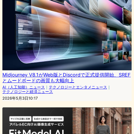
Midjourney V8.1がWeb版とDiscordで正式提供開始、SREF
とムードボードの画質も大幅向上
AI（人工知能）ニュース
｜
テクノロジーとエンタメニュース
｜
テクノロジーと経済ニュース
2026年5月3日10:17