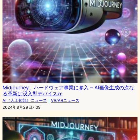
Midjourney、ハードウェア事業に参入 – AI画像生成の次な
る革新は没入型デバイスか
AI（人工知能）ニュース
｜
VR/ARニュース
2024年8月29日7:09