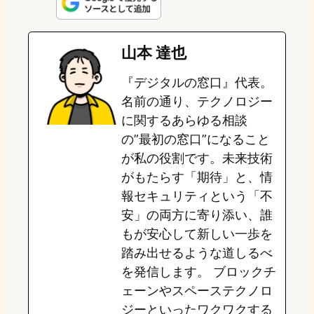
n
s
u
c
t
e
t
e
e
e
山本 達也
o
s
b
n
『デジタルの窓口』代表。
d
k
o
a
名前の通り、テクノロジー
o
y
o
に関するあらゆる相談
の”最初の窓口”になること
n
k
が私の役割です。未来技術
がもたらす「期待」と、情
報セキュリティという「不
安」の両方に寄り添い、誰
もが安心して新しい一歩を
踏み出せるような道しるべ
を発信します。 ブロックチ
ェーンやスペーステクノロ
ジーといったワクワクする