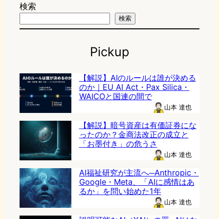
検索
検索
Pickup
【解説】AIのルールは誰が決める
のか｜EU AI Act・Pax Silica・
WAICOと国連の間で
山本 達也
【解説】暗号資産は有価証券にな
ったのか？金商法改正の成立と
「お墨付き」の危うさ
山本 達也
AI福祉研究が主流へ─Anthropic・
Google・Meta、「AIに感情はあ
るか」を問い始めた1年
山本 達也