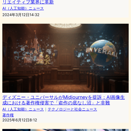
リエイティブ業界に革新
AI（人工知能）ニュース
2024年3月12日14:32
ディズニー・ユニバーサルがMidjourneyを提訴：AI画像生
成における著作権侵害で「盗作の底なし沼」と非難
AI（人工知能）ニュース
｜
テクノロジーと社会ニュース
著作権
2025年6月12日8:12