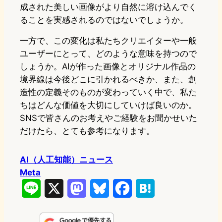
成された美しい画像がより自然に溶け込んでく
ることを実感されるのではないでしょうか。
一方で、この変化は私たちクリエイターや一般
ユーザーにとって、どのような意味を持つので
しょうか。AIが作った画像とオリジナル作品の
境界線は今後どこに引かれるべきか、また、創
造性の定義そのものが変わっていく中で、私た
ちはどんな価値を大切にしていけば良いのか。
SNSで皆さんのお考えやご経験をお聞かせいた
だけたら、とても参考になります。
AI（人工知能）ニュース
Meta
L
X
M
B
F
H
i
a
l
a
a