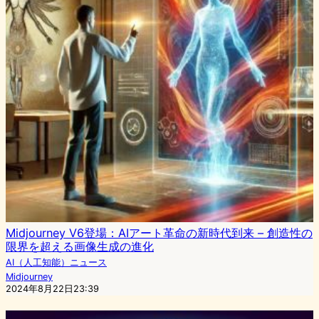
Midjourney V6登場：AIアート革命の新時代到来 – 創造性の
限界を超える画像生成の進化
AI（人工知能）ニュース
Midjourney
2024年8月22日23:39