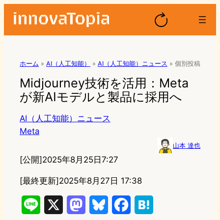
ホーム
»
AI（人工知能）
»
AI（人工知能）ニュース
»
個別投稿
Midjourney技術を活用：Meta
が新AIモデルと製品に採用へ
AI（人工知能）ニュース
Meta
山本 達也
[公開]
2025年8月25日7:27
[最終更新]
2025年8月27日 17:38
L
X
M
B
F
H