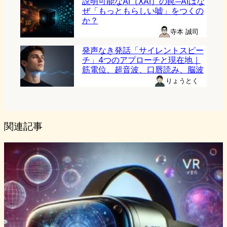
説明可能なAI（XAI）の罠─AIはな
ぜ「もっともらしい嘘」をつくの
か？
寺本 誠司
発声なき発話「サイレントスピー
チ」4つのアプローチと現在地｜
筋電位、超音波、口唇読み、脳波
りょうとく
関連記事