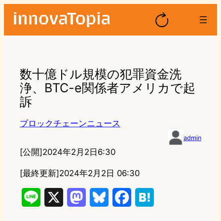
数十億ドル規模の犯罪資金洗
浄、BTC-e関係者アメリカで起
訴
ブロックチェーンニュース
admin
[公開]
2024年2月2日6:30
[最終更新]
2024年2月2日 06:30
L
X
M
B
F
H
i
a
l
a
a