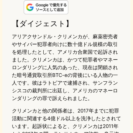
n
s
u
c
t
e
t
e
e
e
【ダイジェスト】
o
s
b
n
アリアクサンドル・クリメンカが、麻薬密売者
d
k
o
a
やサイバー犯罪者向けに数十億ドル規模の取引
を処理したとして、アメリカ合衆国で起訴され
o
y
o
ました。クリメンカは、かつて犯罪者やマネー
n
k
ロンダリングに人気のあった、現在は閉鎖され
た暗号通貨取引所BTC-eの背後にいる人物の一
人です。彼はラトビアで逮捕され、サンフラン
シスコの裁判所に出廷し、アメリカのマネーロ
ンダリングの罪で訴えられました。
クリメンカと他の関係者は、2017年までに犯罪
活動に関連する4億ドル以上を洗浄したとされて
います。起訴状によると、クリメンカは2011年