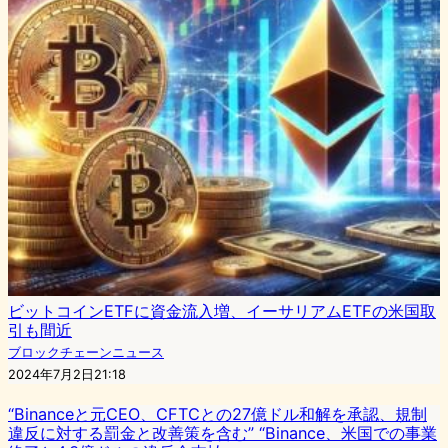
ビットコインETFに資金流入増、イーサリアムETFの米国取
引も間近
ブロックチェーンニュース
2024年7月2日21:18
“Binanceと元CEO、CFTCとの27億ドル和解を承認、規制
違反に対する罰金と改善策を含む” “Binance、米国での事業