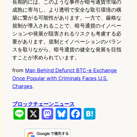
長期的には、このような事件が暗号通貨市場の
成熟に寄与し、より透明で安全な取引環境の構
築に繋がる可能性があります。一方で、厳格な
規制が導入されることで、暗号通貨のイノベー
ションや発展が阻害されるリスクも考慮する必
要があります。規制とイノベーションのバラン
スを取りながら、暗号通貨の健全な発展を目指
すことが求められています。
from
Man Behind Defunct BTC-e Exchange
Once Popular with Criminals Faces U.S.
Charges
.
ブロックチェーンニュース
L
X
M
B
F
H
i
a
l
a
a