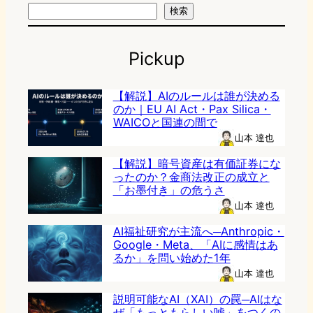
検索
Pickup
【解説】AIのルールは誰が決める
のか｜EU AI Act・Pax Silica・
WAICOと国連の間で
山本 達也
【解説】暗号資産は有価証券にな
ったのか？金商法改正の成立と
「お墨付き」の危うさ
山本 達也
AI福祉研究が主流へ─Anthropic・
Google・Meta、「AIに感情はあ
るか」を問い始めた1年
山本 達也
説明可能なAI（XAI）の罠─AIはな
ぜ「もっともらしい嘘」をつくの