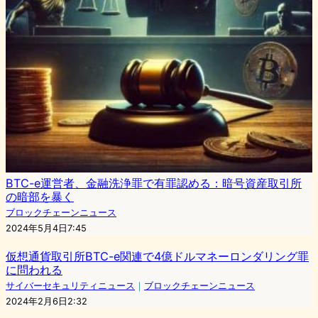
BTC-e運営者、金融洗浄罪で有罪認める：暗号資産取引所
の暗部を暴く
ブロックチェーンニュース
2024年5月4日7:45
仮想通貨取引所BTC-e関連で4億ドルマネーロンダリング罪
に問われる
サイバーセキュリティニュース
｜
ブロックチェーンニュース
2024年2月6日2:32