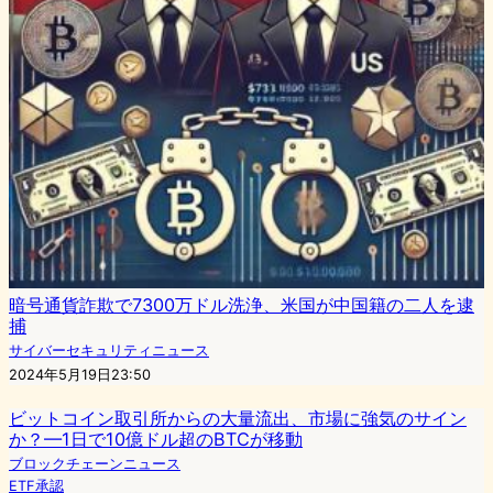
暗号通貨詐欺で7300万ドル洗浄、米国が中国籍の二人を逮
捕
サイバーセキュリティニュース
2024年5月19日23:50
ビットコイン取引所からの大量流出、市場に強気のサイン
か？—1日で10億ドル超のBTCが移動
ブロックチェーンニュース
ETF承認