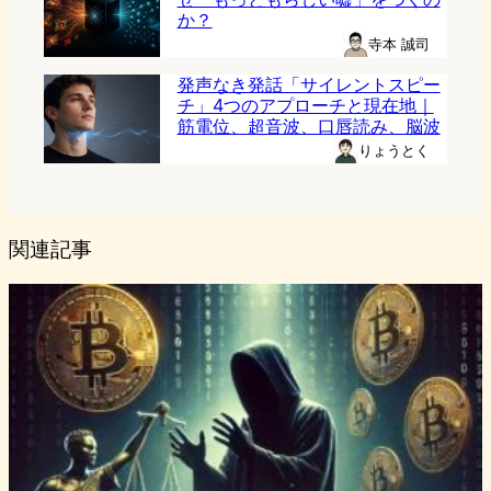
か？
寺本 誠司
発声なき発話「サイレントスピー
チ」4つのアプローチと現在地｜
筋電位、超音波、口唇読み、脳波
りょうとく
関連記事