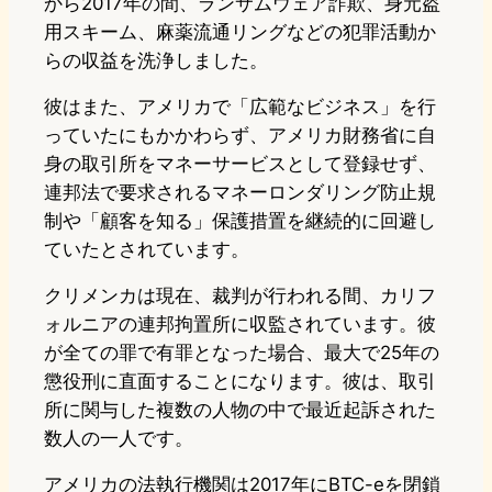
から2017年の間、ランサムウェア詐欺、身元盗
用スキーム、麻薬流通リングなどの犯罪活動か
らの収益を洗浄しました。
彼はまた、アメリカで「広範なビジネス」を行
っていたにもかかわらず、アメリカ財務省に自
身の取引所をマネーサービスとして登録せず、
連邦法で要求されるマネーロンダリング防止規
制や「顧客を知る」保護措置を継続的に回避し
ていたとされています。
クリメンカは現在、裁判が行われる間、カリフ
ォルニアの連邦拘置所に収監されています。彼
が全ての罪で有罪となった場合、最大で25年の
懲役刑に直面することになります。彼は、取引
所に関与した複数の人物の中で最近起訴された
数人の一人です。
アメリカの法執行機関は2017年にBTC-eを閉鎖