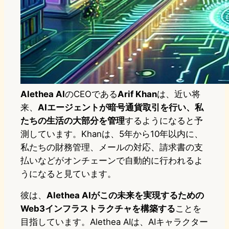
Alethea AI
のCEOである
Arif Khan
は、近い将
来、
AIエージェントが暗号通貨取引を行い、私
たちの生活の大部分を管理
するようになると予
測しています。Khanは、5年から10年以内に、
私たちの財務管理、メールの対応、請求書の支
払いなどがオンチェーンで自動的に行われるよ
うになると見ています。
彼は、
Alethea AIがこの未来を実現するための
Web3インフラストラクチャを構築する
ことを
目指しています。Alethea AIは、AIキャラクター