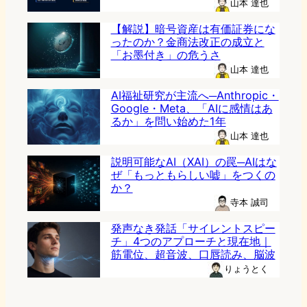
山本 達也
【解説】暗号資産は有価証券にな
ったのか？金商法改正の成立と
「お墨付き」の危うさ
山本 達也
AI福祉研究が主流へ─Anthropic・
Google・Meta、「AIに感情はあ
るか」を問い始めた1年
山本 達也
説明可能なAI（XAI）の罠─AIはな
ぜ「もっともらしい嘘」をつくの
か？
寺本 誠司
発声なき発話「サイレントスピー
チ」4つのアプローチと現在地｜
筋電位、超音波、口唇読み、脳波
りょうとく