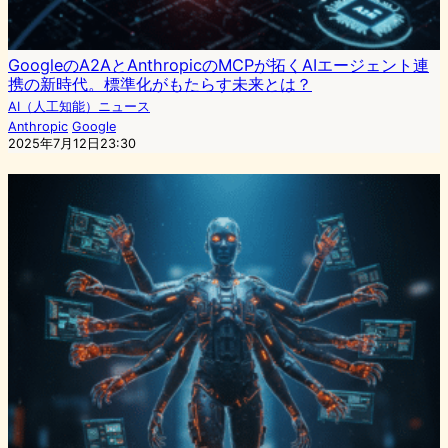
GoogleのA2AとAnthropicのMCPが拓くAIエージェント連
携の新時代。標準化がもたらす未来とは？
AI（人工知能）ニュース
Anthropic
Google
2025年7月12日23:30