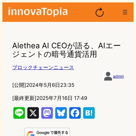
Alethea AI CEOが語る、AIエー
ジェントの暗号通貨活用
ブロックチェーンニュース
admin
[公開]
2024年5月6日23:35
[最終更新]
2025年7月16日 17:49
L
X
M
B
F
H
i
a
l
a
a
n
s
u
c
t