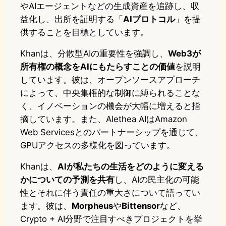
やAIエージェントなどの生成資産を追跡し、収
益化し、出所を証明する「
AIプロトコル
」を提
供することを目標としています。
Khanは、分散型AIの重要性を強調し、
Web3が
所有権の概念をAIにもたらすことの価値
を説明
しています。彼は、オープンソースアプローチ
によって、中央集権的な制御に縛られることな
く、イノベーションの機会が大幅に増えると指
摘しています。また、Alethea AIはAmazon
Web Servicesとのパートナーシップを通じて、
GPUアクセスの多様化を図っています。
Khanは、
AIが私たちの生活をどのように変える
かについての予測を共有
し、AIの民主化の可能
性とそれに伴う責任の重大さについて語ってい
ます。彼は、
Morpheus
や
Bittensor
など、
Crypto + AI分野で注目すべきプロジェクトを挙