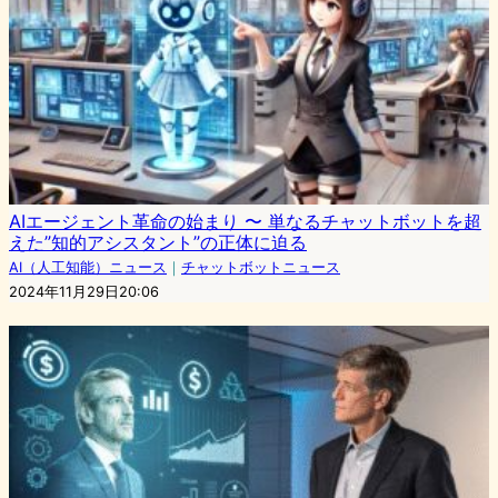
AIエージェント革命の始まり 〜 単なるチャットボットを超
えた”知的アシスタント”の正体に迫る
AI（人工知能）ニュース
｜
チャットボットニュース
2024年11月29日20:06