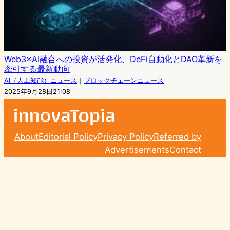
Web3×AI融合への投資が活発化、DeFi自動化とDAO革新を
牽引する最新動向
AI（人工知能）ニュース
｜
ブロックチェーンニュース
2025年9月28日21:08
About
Editorial Policy
Privacy Policy
Referred by
Advertisements
Contact