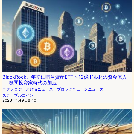
BlackRock、年初に暗号資産ETFへ12億ドル超の資金流入
──機関投資家時代の加速
テクノロジーと経済ニュース
｜
ブロックチェーンニュース
ステーブルコイン
2026年1月9日8:40