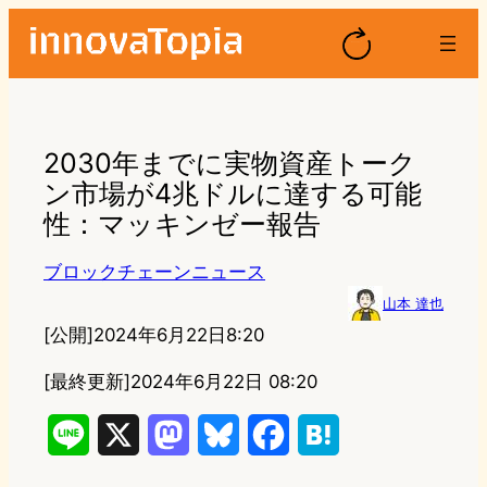
2030年までに実物資産トーク
ン市場が4兆ドルに達する可能
性：マッキンゼー報告
ブロックチェーンニュース
山本 達也
[公開]
2024年6月22日8:20
[最終更新]
2024年6月22日 08:20
L
X
M
B
F
H
i
a
l
a
a