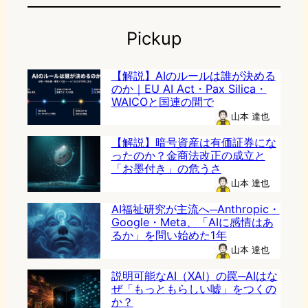
Pickup
【解説】AIのルールは誰が決める
のか｜EU AI Act・Pax Silica・
WAICOと国連の間で
山本 達也
【解説】暗号資産は有価証券にな
ったのか？金商法改正の成立と
「お墨付き」の危うさ
山本 達也
AI福祉研究が主流へ─Anthropic・
Google・Meta、「AIに感情はあ
るか」を問い始めた1年
山本 達也
説明可能なAI（XAI）の罠─AIはな
ぜ「もっともらしい嘘」をつくの
か？