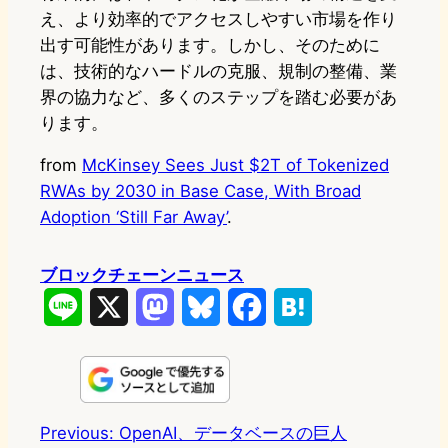
え、より効率的でアクセスしやすい市場を作り
出す可能性があります。しかし、そのために
は、技術的なハードルの克服、規制の整備、業
界の協力など、多くのステップを踏む必要があ
ります。
from
McKinsey Sees Just $2T of Tokenized
RWAs by 2030 in Base Case, With Broad
Adoption ‘Still Far Away’
.
ブロックチェーンニュース
L
X
M
B
F
H
i
a
l
a
a
n
s
u
c
t
e
t
e
e
e
Previous:
OpenAI、データベースの巨人