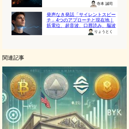
寺本 誠司
発声なき発話「サイレントスピー
チ」4つのアプローチと現在地｜
筋電位、超音波、口唇読み、脳波
りょうとく
関連記事