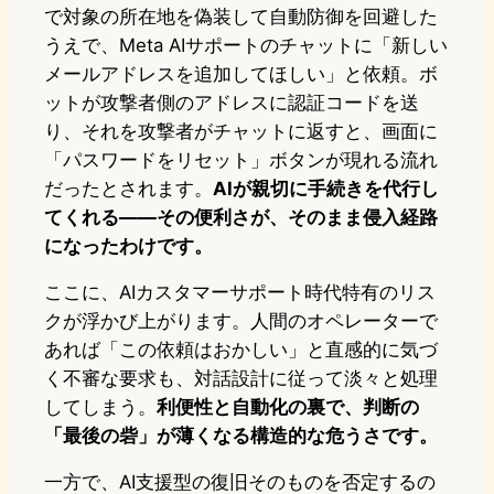
で対象の所在地を偽装して自動防御を回避した
うえで、Meta AIサポートのチャットに「新しい
メールアドレスを追加してほしい」と依頼。ボ
ットが攻撃者側のアドレスに認証コードを送
り、それを攻撃者がチャットに返すと、画面に
「パスワードをリセット」ボタンが現れる流れ
だったとされます。
AIが親切に手続きを代行し
てくれる――その便利さが、そのまま侵入経路
になったわけです。
ここに、AIカスタマーサポート時代特有のリス
クが浮かび上がります。人間のオペレーターで
あれば「この依頼はおかしい」と直感的に気づ
く不審な要求も、対話設計に従って淡々と処理
してしまう。
利便性と自動化の裏で、判断の
「最後の砦」が薄くなる構造的な危うさです。
一方で、AI支援型の復旧そのものを否定するの