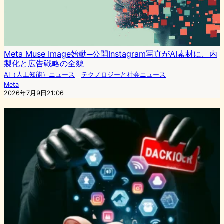
Meta Muse Image始動─公開Instagram写真がAI素材に、内
製化と広告戦略の全貌
AI（人工知能）ニュース
｜
テクノロジーと社会ニュース
Meta
2026年7月9日21:06