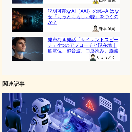
山本 達也
説明可能なAI（XAI）の罠─AIはな
ぜ「もっともらしい嘘」をつくの
か？
寺本 誠司
発声なき発話「サイレントスピー
チ」4つのアプローチと現在地｜
筋電位、超音波、口唇読み、脳波
りょうとく
関連記事