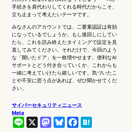
手続きを肩代わりしてくれる時代だからこそ、
立ち止まって考えたいテーマです。
みなさんのアカウントでは、二要素認証は有効
になっているでしょうか。もし後回しにしてい
たら、これを読み終えたタイミングで設定を見
直してみてください。それだけで、今回のよう
な「開いたドア」を一枚増やせます。便利なAI
サポートとどう付き合っていくか、これからも
一緒に考えていけたら嬉しいです。気づいたこ
とや不安に思う点があれば、ぜひ聞かせてくだ
さい。
サイバーセキュリティニュース
Meta
L
X
M
B
F
H