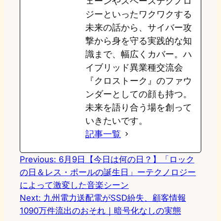
ェーンやスペーステクノロ
ジーといったワクワクする
未来の話から、サイバー攻
撃から身を守る実践的な知
識まで、幅広くカバー。ハ
イブリッド異業種交流会
『クロストーク』のファウ
ンダーとしての顔も持つ。
未来を語り合う場を創って
いきたいです。
記事一覧
Previous:
6月9日【今日は何の日？】「ロック
の日＆レス・ポールの誕生日」ーテクノロジー
によって激変した音楽シーン
Next:
九州電力送配電がSSD紛失、顧客情報
1090万件流出のおそれ｜暗号化なしの実態