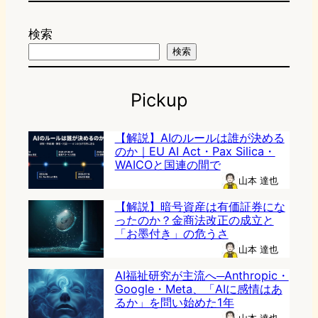
検索
検索
Pickup
【解説】AIのルールは誰が決める
のか｜EU AI Act・Pax Silica・
WAICOと国連の間で
山本 達也
【解説】暗号資産は有価証券にな
ったのか？金商法改正の成立と
「お墨付き」の危うさ
山本 達也
AI福祉研究が主流へ─Anthropic・
Google・Meta、「AIに感情はあ
るか」を問い始めた1年