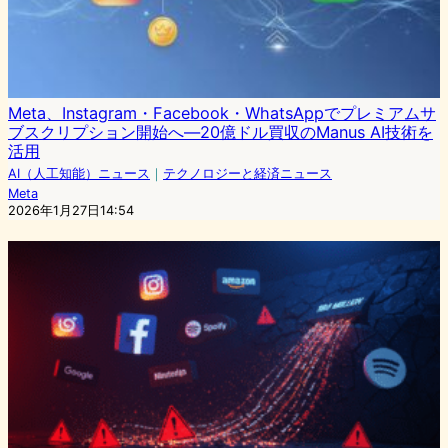
Meta、Instagram・Facebook・WhatsAppでプレミアムサ
ブスクリプション開始へ―20億ドル買収のManus AI技術を
活用
AI（人工知能）ニュース
｜
テクノロジーと経済ニュース
Meta
2026年1月27日14:54