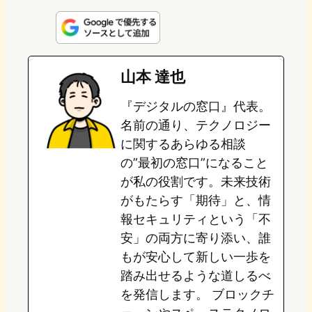
i
a
l
a
a
n
s
u
c
t
e
t
e
e
e
山本 達也
o
s
b
n
『デジタルの窓口』代表。
d
k
o
a
名前の通り、テクノロジー
o
y
o
に関するあらゆる相談
の”最初の窓口”になること
n
k
が私の役割です。未来技術
がもたらす「期待」と、情
報セキュリティという「不
安」の両方に寄り添い、誰
もが安心して新しい一歩を
踏み出せるような道しるべ
を発信します。 ブロックチ