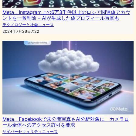
Meta、Instagram上の6万3千件以上のロシア関連偽アカウ
ントを一斉削除 – AIが生成した偽プロフィール写真も
テクノロジーと社会ニュース
2024年7月26日7:22
Meta、Facebookで未公開写真もAI分析対象に カメラロ
ール全体へのアクセス許可を要求
サイバーセキュリティニュース