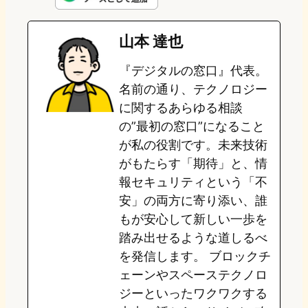
e
t
e
e
e
山本 達也
o
s
b
n
『デジタルの窓口』代表。
d
k
o
a
名前の通り、テクノロジー
o
y
o
に関するあらゆる相談
の”最初の窓口”になること
n
k
が私の役割です。未来技術
がもたらす「期待」と、情
報セキュリティという「不
安」の両方に寄り添い、誰
もが安心して新しい一歩を
踏み出せるような道しるべ
を発信します。 ブロックチ
ェーンやスペーステクノロ
ジーといったワクワクする