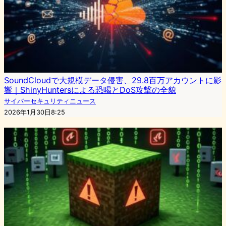
SoundCloudで大規模データ侵害、29.8百万アカウントに影
響｜ShinyHuntersによる恐喝とDoS攻撃の全貌
サイバーセキュリティニュース
2026年1月30日8:25