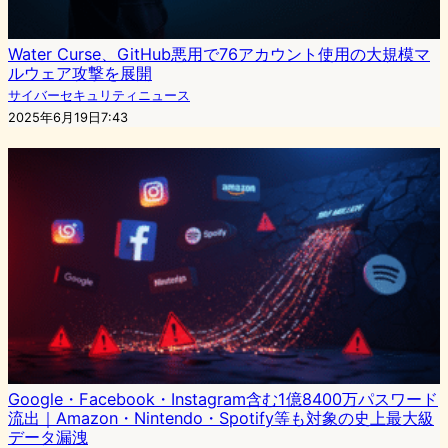
Water Curse、GitHub悪用で76アカウント使用の大規模マ
ルウェア攻撃を展開
サイバーセキュリティニュース
2025年6月19日7:43
Google・Facebook・Instagram含む1億8400万パスワード
流出｜Amazon・Nintendo・Spotify等も対象の史上最大級
データ漏洩