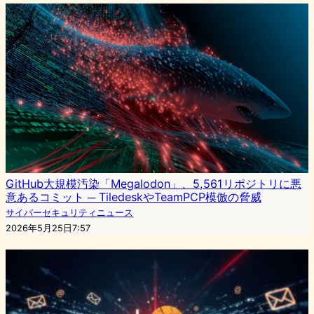
GitHub大規模汚染「Megalodon」、5,561リポジトリに悪
意あるコミット ─ TiledeskやTeamPCP模倣の脅威
サイバーセキュリティニュース
2026年5月25日7:57