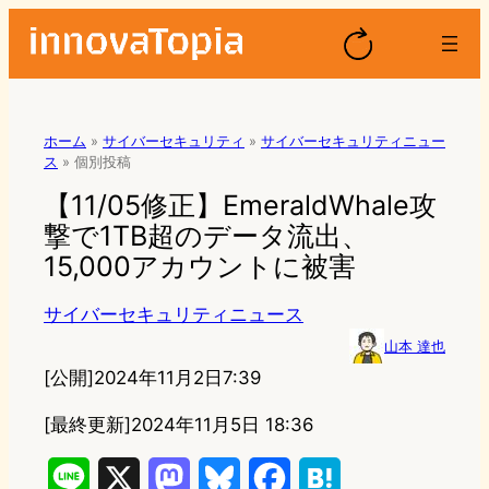
ホーム
»
サイバーセキュリティ
»
サイバーセキュリティニュー
ス
»
個別投稿
【11/05修正】EmeraldWhale攻
撃で1TB超のデータ流出、
15,000アカウントに被害
サイバーセキュリティニュース
山本 達也
[公開]
2024年11月2日7:39
[最終更新]
2024年11月5日 18:36
L
X
M
B
F
H