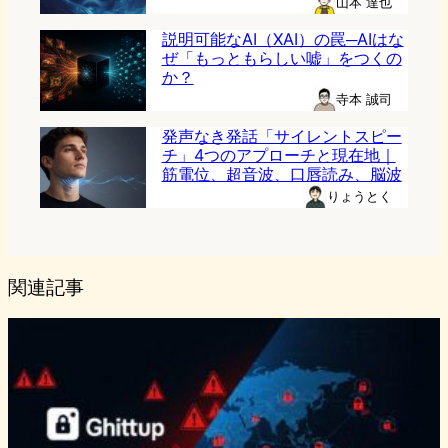
山本 達也
説明可能なAI（XAI）の罠─AIはな
ぜ「もっともらしい嘘」をつくの
か？
寺本 誠司
発声なき発話「サイレントスピー
チ」4つのアプローチと現在地｜
筋電位、超音波、口唇読み、脳波
りょうとく
関連記事