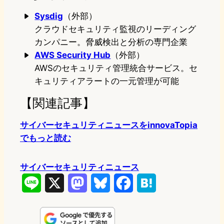
Sysdig
（外部）
クラウドセキュリティ監視のリーディング
カンパニー。脅威検出と分析の専門企業
AWS Security Hub
（外部）
AWSのセキュリティ管理統合サービス。セ
キュリティアラートの一元管理が可能
【関連記事】
サイバーセキュリティニュースをinnovaTopia
でもっと読む
サイバーセキュリティニュース
L
X
M
B
F
H
i
a
l
a
a
n
s
u
c
t