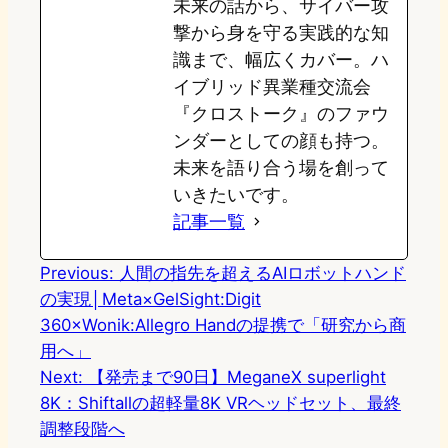
未来の話から、サイバー攻
撃から身を守る実践的な知
識まで、幅広くカバー。ハ
イブリッド異業種交流会
『クロストーク』のファウ
ンダーとしての顔も持つ。
未来を語り合う場を創って
いきたいです。
記事一覧
Previous:
人間の指先を超えるAIロボットハンド
の実現│Meta×GelSight:Digit
360×Wonik:Allegro Handの提携で「研究から商
用へ」
Next:
【発売まで90日】MeganeX superlight
8K：Shiftallの超軽量8K VRヘッドセット、最終
調整段階へ