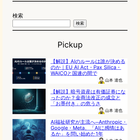
検索
検索
Pickup
【解説】AIのルールは誰が決める
のか｜EU AI Act・Pax Silica・
WAICOと国連の間で
山本 達也
【解説】暗号資産は有価証券にな
ったのか？金商法改正の成立と
「お墨付き」の危うさ
山本 達也
AI福祉研究が主流へ─Anthropic・
Google・Meta、「AIに感情はあ
るか」を問い始めた1年