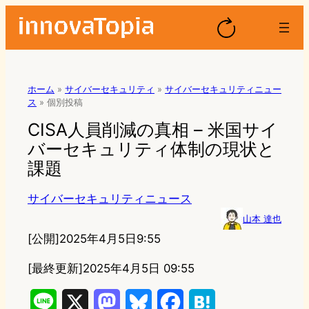
ホーム
»
サイバーセキュリティ
»
サイバーセキュリティニュー
ス
»
個別投稿
CISA人員削減の真相 – 米国サイ
バーセキュリティ体制の現状と
課題
サイバーセキュリティニュース
山本 達也
[公開]
2025年4月5日9:55
[最終更新]
2025年4月5日 09:55
L
X
M
B
F
H