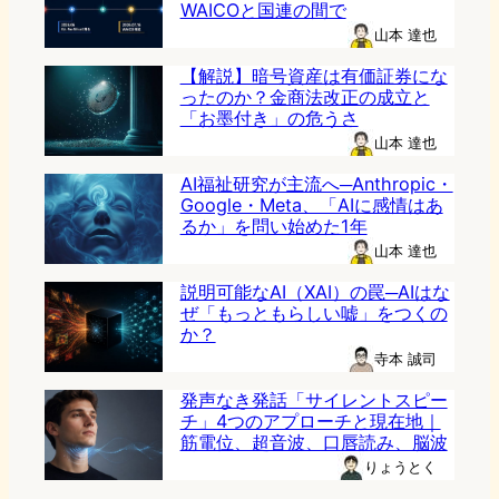
WAICOと国連の間で
山本 達也
【解説】暗号資産は有価証券にな
ったのか？金商法改正の成立と
「お墨付き」の危うさ
山本 達也
AI福祉研究が主流へ─Anthropic・
Google・Meta、「AIに感情はあ
るか」を問い始めた1年
山本 達也
説明可能なAI（XAI）の罠─AIはな
ぜ「もっともらしい嘘」をつくの
か？
寺本 誠司
発声なき発話「サイレントスピー
チ」4つのアプローチと現在地｜
筋電位、超音波、口唇読み、脳波
りょうとく