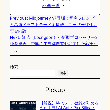
記事一覧
Previous:
Midjourney v7登場：音声プロンプト
と高速ドラフトモードを搭載、ユーザー評価は
賛否両論
Next:
龍芯（Loongson）が新型プロセッサー3
種を発表 – 中国の半導体自立化に向けた着実な
一歩
検索
検索
Pickup
【解説】AIのルールは誰が決める
のか｜EU AI Act・Pax Silica・