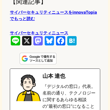
【関連記事】
サイバーセキュリティニュースをinnovaTopia
でもっと読む
サイバーセキュリティニュース
L
X
M
B
F
H
i
a
l
a
a
n
s
u
c
t
e
t
e
e
e
山本 達也
o
s
b
n
『デジタルの窓口』代表。
d
k
o
a
名前の通り、テクノロジー
o
y
o
に関するあらゆる相談
の”最初の窓口”になること
n
k