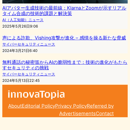
AIアバター生成技術の最前線：KlarnaとZoomが示すリアル
タイム合成の技術的課題と解決策
AI（人工知能）ニュース
2025年5月26日9:06
声による詐欺、Vishing攻撃が進化 – 感情を操る新たな脅威
サイバーセキュリティニュース
2024年3月21日6:40
無料通話の秘密笛からAIの脆弱性まで：技術の進化がもたら
すセキュリティの挑戦
サイバーセキュリティニュース
2024年5月13日22:45
About
Editorial Policy
Privacy Policy
Referred by
Advertisements
Contact