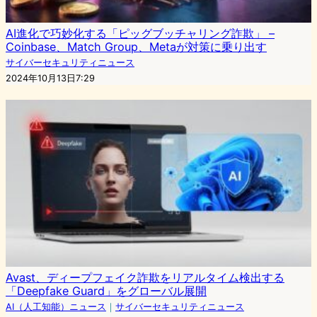
AI進化で巧妙化する「ピッグブッチャリング詐欺」 –
Coinbase、Match Group、Metaが対策に乗り出す
サイバーセキュリティニュース
2024年10月13日7:29
Avast、ディープフェイク詐欺をリアルタイム検出する
「Deepfake Guard」をグローバル展開
AI（人工知能）ニュース
｜
サイバーセキュリティニュース