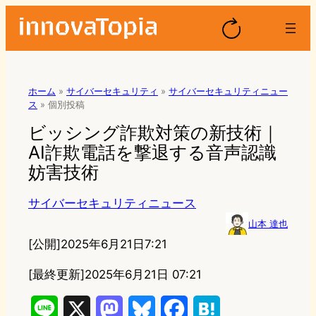
ホーム
»
サイバーセキュリティ
»
サイバーセキュリティニュー
ス
»
個別投稿
ビッシング詐欺対策の新技術｜
AI詐欺電話を撃退する音声認識
妨害技術
サイバーセキュリティニュース
山本 達也
[公開]
2025年6月21日7:21
[最終更新]
2025年6月21日 07:21
L
X
M
B
F
H