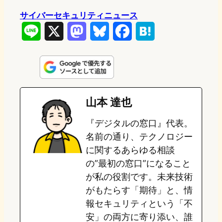
サイバーセキュリティニュース
L
X
M
B
F
H
i
a
l
a
a
n
s
u
c
t
e
t
e
e
e
山本 達也
o
s
b
n
『デジタルの窓口』代表。
d
k
o
a
名前の通り、テクノロジー
o
y
o
に関するあらゆる相談
の”最初の窓口”になること
n
k
が私の役割です。未来技術
がもたらす「期待」と、情
報セキュリティという「不
安」の両方に寄り添い、誰