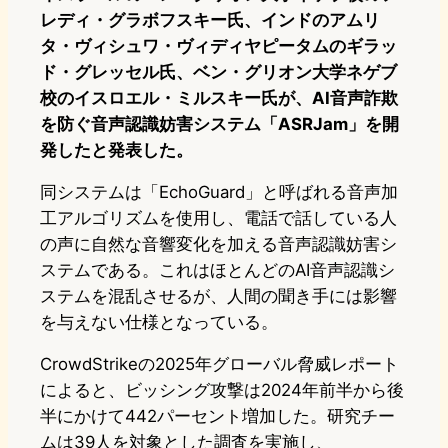
レディ・グラボフスキー氏、インドのアムリ
タ・ヴィシュワ・ヴィディヤピータムのギラッ
ド・グレッセル氏、ベン・グリオン大学ネゲブ
校のイスロエル・ミルスキー氏が、AI音声詐欺
を防ぐ音声認識妨害システム「ASRJam」を開
発したと発表した。
同システムは「EchoGuard」と呼ばれる音声加
工アルゴリズムを使用し、電話で話している人
の声に自然な音響変化を加える音声認識妨害シ
ステムである。これはほとんどのAI音声認識シ
ステムを混乱させるが、人間の聞き手には影響
を与えない仕様となっている。
CrowdStrikeの2025年グローバル脅威レポート
によると、ビッシング攻撃は2024年前半から後
半にかけて442パーセント増加した。研究チー
ムは39人を対象とした調査を実施し、