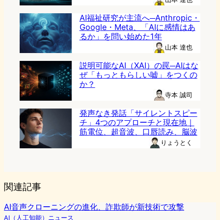
AI福祉研究が主流へ─Anthropic・
Google・Meta、「AIに感情はあ
るか」を問い始めた1年
山本 達也
説明可能なAI（XAI）の罠─AIはな
ぜ「もっともらしい嘘」をつくの
か？
寺本 誠司
発声なき発話「サイレントスピー
チ」4つのアプローチと現在地｜
筋電位、超音波、口唇読み、脳波
りょうとく
関連記事
AI音声クローニングの進化、詐欺師が新技術で攻撃
AI（人工知能）ニュース