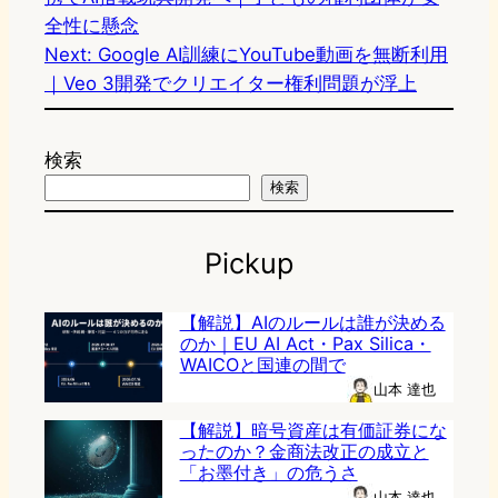
全性に懸念
Next:
Google AI訓練にYouTube動画を無断利用
｜Veo 3開発でクリエイター権利問題が浮上
検索
検索
Pickup
【解説】AIのルールは誰が決める
のか｜EU AI Act・Pax Silica・
WAICOと国連の間で
山本 達也
【解説】暗号資産は有価証券にな
ったのか？金商法改正の成立と
「お墨付き」の危うさ
山本 達也