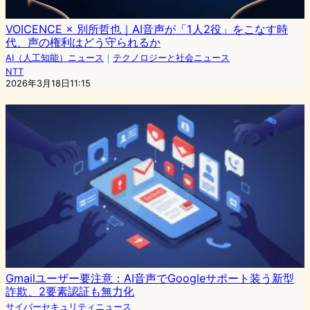
VOICENCE × 別所哲也｜AI音声が「1人2役」をこなす時
代、声の権利はどう守られるか
AI（人工知能）ニュース
｜
テクノロジーと社会ニュース
NTT
2026年3月18日11:15
Gmailユーザー要注意：AI音声でGoogleサポート装う新型
詐欺、2要素認証も無力化
サイバーセキュリティニュース