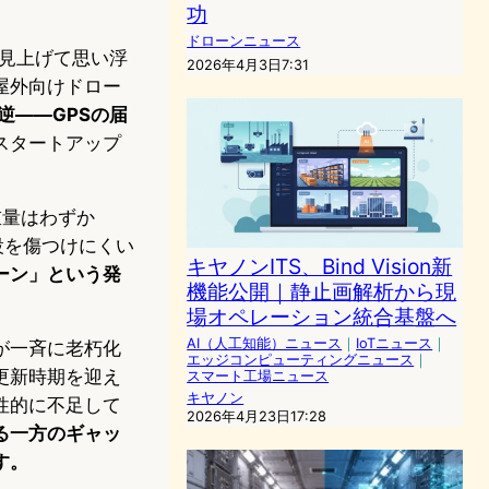
功
ドローンニュース
を見上げて思い浮
2026年4月3日7:31
屋外向けドロー
真逆――GPSの届
スタートアップ
重量はわずか
設を傷つけにくい
キヤノンITS、Bind Vision新
ーン」という発
機能公開｜静止画解析から現
。
場オペレーション統合基盤へ
AI（人工知能）ニュース
｜
IoTニュース
｜
が一斉に老朽化
エッジコンピューティングニュース
｜
更新時期を迎え
スマート工場ニュース
キヤノン
性的に不足して
2026年4月23日17:28
る一方のギャッ
す。