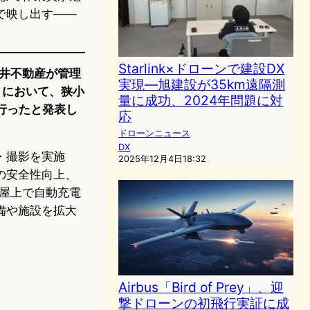
で映し出す——
Starlink×ドローンで建設DX
三井不動産が管理
実現―旭建設が35km遠隔測
）において、狭小
量に成功、2024年問題に対
を行ったと発表し
応
ドローンニュース
DX
・撮影を実施
2025年12月4日18:32
の安全性向上、
ル屋上で自動充電
備や施設を拡大
Airbus「Bird of Prey」、迎
撃ドローンの初飛行実証に成