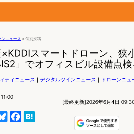
ー
ーンニュース
»
個別投稿
×KDDIスマートドローン、狭
BIS2」でオフィスビル設備点
ィティニュース
｜
デジタルツインニュース
｜
ドローンニュ
11:00
[最終更新]
2026年6月4日 09:3
B
F
H
l
a
a