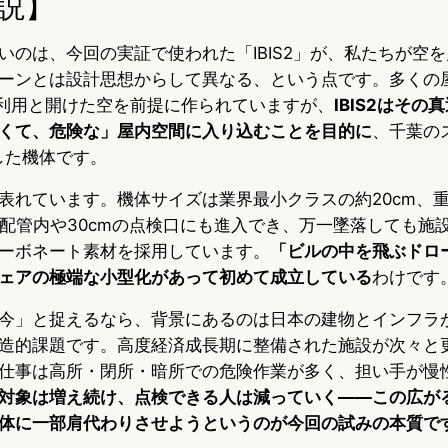
説】
いのは、今回の実証で使われた「IBIS2」が、私たちが空
ーンとは設計思想からして異なる、という点です。多くの
Sの利用と開けた空を前提に作られていますが、
IBIS2はその
くて、危険な」屋内空間に入り込むことを目的に
、千葉の
開発した機体です。
表れています。機体サイズは業界最小クラスの約20cm、
mの配管内や30cmの点検口にも進入でき、万一墜落しても施
ーボネート素材を採用しています。
「ビルの中を飛ぶドロ
ェアの極端な小型化があって初めて成立している
わけです
今」と捉えるなら、背景にあるのは日本の建物とインフラ
造的課題です。高度経済成長期に整備された施設が次々と
仕事は高所・閉所・暗所での危険作業が多く、担い手が慢
対象は増え続け、点検できる人は減っていく――この広が
体に一部肩代わりさせようというのが今回の試みの本質で