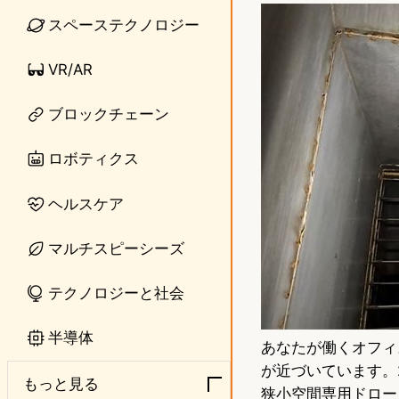
n
s
スペーステクノロジー
e
t
VR/AR
o
ブロックチェーン
d
o
ロボティクス
n
ヘルスケア
マルチスピーシーズ
テクノロジーと社会
半導体
あなたが働くオフィ
が近づいています。2
もっと見る
狭小空間専用ドロー