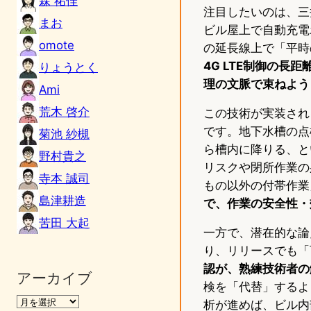
森 祐佳
注目したいのは、三
まお
ビル屋上で自動充電
omote
の延長線上で「平時
4G LTE制御の長距
りょうとく
理の文脈で束ねよう
Ami
荒木 啓介
この技術が実装され
です。地下水槽の点
菊池 紗槻
ら槽内に降りる、と
野村貴之
リスクや閉所作業の
寺本 誠司
もの以外の付帯作業
島津耕造
で、作業の安全性・
苦田 大起
一方で、潜在的な論
り、リリースでも「
認が、熟練技術者の
アーカイブ
検を「代替」するよ
析が進めば、ビル内