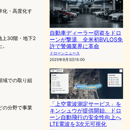
率化・高度化す
自動車ディーラー窃盗をドロ
上30階・地下2
ーンが撃退 全米初BVLOS免
許で警備業界に革命
た。
ドローンニュース
2025年9月3日15:00
領域での取り組
「上空電波測定サービス」を
どの分野で事業
キンシュウが提供開始、ドロ
ーン自動飛行の安全性向上へ
LTE電波を3次元可視化