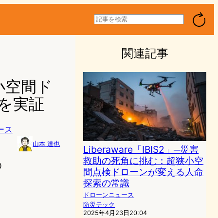
検
索
関連記事
小空間ド
検を実証
ース
山本 達也
Liberaware「IBIS2」─災害
救助の死角に挑む：超狭小空
0
間点検ドローンが変える人命
探索の常識
ドローンニュース
防災テック
2025年4月23日20:04