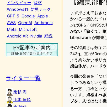
【編集部解
インタビュー
取材
Windows11
防災テック
まず押さえておきた
GPT-5
Google
Apple
かべる一般的なドロ
AWS
OpenAI
Anthropic
ンはGPS／GNS
Meta
Microsoft
かない「狭くて、暗
Android XR
Nvidia
総説
Liberaware が
その特異さは数字に
243g。直径50c
よう柔らかいポリカ
想自体が、ハードウ
今回の発表を「なぜ
ライター一覧
しつつあるという構
る一方、点検という
乗杉 海
います。
点検すべき
山本 達也
プを、人ではなく機