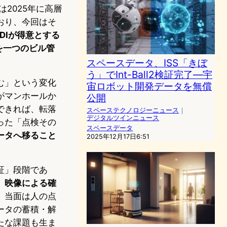
2025年に高層
おり、今回はそ
DIが得意とする
）を一つのビル管
スペースデータ、ISS「きぼ
う」でInt-Ball2検証完了—宇
む」という変化
宙ロボット開発データを無償
がマンホールか
公開
できれば、転落
スペーステクノロジーニュース
｜
デジタルツインニュース
った「点検その
スペースデータ
ータへ移ること
2025年12月17日6:51
証」段階であ
。
映像による確
、当面は人の点
ータの蓄積・解
たな課題も生ま