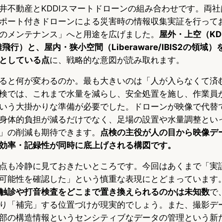
井不動産とKDDIスマートドローンの組み合わせです。両社は
ポート付きドローンによる災害時の情報収集実証を行って
のメンテナンス」へと用途を広げました。
屋外・上空（KD
離飛行）と、屋内・狭小空間（Liberaware/IBIS2の領域
としている点
に、戦略的な意図が読み取れます。
ると何が変わるのか。最も大きいのは「人が入らなくて済
検では、これまで水量を減らし、安全処置を施し、作業員
いう大掛かりな準備が必要でした。ドローンが映像で代替
身体的負担が減るだけでなく、足場の設置や水量調整とい
」の削減も期待できます。
点検の主役が人の目から映像デ
効率・記録性が同時に底上げされる構図です。
点も冷静に見ておきたいところです。今回はあくまで「実
可能性を確認した」という慎重な表現にとどまっています
触診や打音検査をどこまで置き換えられるのかは未知数
で
り「補完」する位置づけが現実的でしょう。また、撮影デ
部の構造情報というセンシティブなデータの管理という新