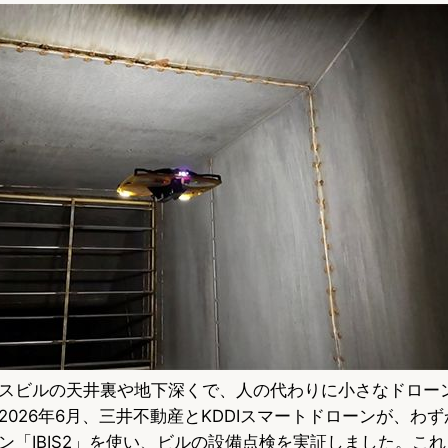
u
c
t
e
e
e
s
b
n
k
o
a
y
o
k
スビルの天井裏や地下深くで、人の代わりに小さなドロー
026年6月、三井不動産とKDDIスマートドローンが、わず
ン「IBIS2」を使い、ビルの設備点検を実証しました。こ