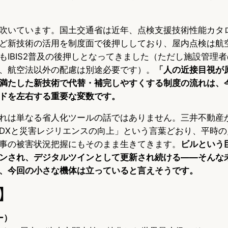
吹いています。国土交通省は近年、点検支援技術性能カタ
ど新技術の活用を制度面で後押ししており、屋内点検は航
もIBIS2普及の後押しとなってきました（ただし施設管理
、航空法以外の配慮は別途必要です）。
「人の近接目視が
満たした新技術で代替・補完しやすくする制度の流れは、
ドを左右する重要な変数です。
れは単なる省人化ツールの話ではありません。三井不動産
DXと災害レジリエンスの向上」という言葉どおり、平時の
事の被害状況把握にもそのまま生きてきます。
ビルという
ンされ、デジタルツインとして更新され続ける――そんな
、今回の小さな機体は立っていると言えそうです。
】
ー）