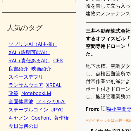
険を冒して立ち入っ
建物のメンテナンス
人気のタグ
三井不動産株式会社
するオフィスビル「
ソブリンAI（AI主権）
空間専用ドローン「I
XAI（説明可能AI）
た。
RAI（責任あるAI）
CES
地下水槽、空調ダク
良書紹介
映画紹介
し、点検困難箇所で
スペースデブリ
付帯作業の削減によ
ランサムウェア
XREAL
ポート付きドローン
政策
NotebookLM
し、施設管理業務の
全固体電池
フィジカルAI
From:
狭小空間
ステーブルコイン
JPYC
キヤノン
CoeFont
著作権
※アイキャッチは三井不動
今日は何の日