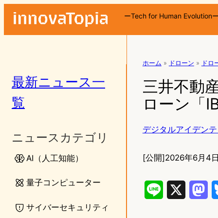
ーTech for Human Evolution
ホーム
»
ドローン
»
ドロ
最新ニュース一
三井不動産
覧
ローン「I
デジタルアイデンテ
ニュースカテゴリ
[公開]
2026年6月4日
AI（人工知能）
量子コンピューター
L
X
M
サイバーセキュリティ
i
a