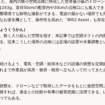
 が開発した、屋内の狭小空間点検に特化した世界最小級のドロー
は243g。直径50cmの配管内や30cmの点検口にも進入で
塵環境でも鮮明な撮影ができる。電波の届かない場所でも
お派生機として、操作性を高めた「IBIS2 Assist」も存
ょうくうかん）
、狭く入り組んだ空間を指す。本記事では空調ダクトの内
る。従来こうした場所の点検には足場の設置や水量調整と
。
続けるよう、電気・空調・給排水などの設備の状態を定期
れまで作業員が高所・狭所・暗所へ立ち入って行ってきた
状態を、ドローンなどで取得したデータをもとに仮想空間
すれば、過去との比較や有事の被害把握に活用できる。Liber
つでもある。