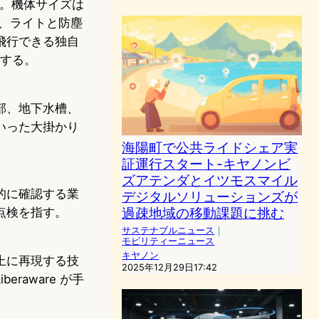
ン。機体サイズは
き、ライトと防塵
飛行できる独自
在する。
部、地下水槽、
いった大掛かり
海陽町で公共ライドシェア実
証運行スタート-キヤノンビ
ズアテンダとイツモスマイル
的に確認する業
デジタルソリューションズが
過疎地域の移動課題に挑む
点検を指す。
サステナブルニュース
｜
モビリティーニュース
キヤノン
上に再現する技
2025年12月29日17:42
aware が手