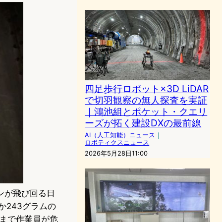
四足歩行ロボット×3D LiDAR
で切羽観察の無人探査を実証
｜鴻池組とポケット・クエリ
ーズが拓く建設DXの最前線
AI（人工知能）ニュース
｜
ロボティクスニュース
2026年5月28日11:00
ンが飛び回る日
か243グラムの
れまで作業員が危