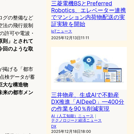
三菱電機BSとPreferred
Robotics、エレベーター連携
でマンション内荷物配送の実
ログの整備など
証実験を開始
空法の飛行規制
IoTニュース
者の許可や電波・
2025年12月13日11:11
原則」とされて
今回のような取
が掲げる「都市
点検データが蓄
巨大な構造物
未来の都市メン
三井物産、生成AIで不動産
DX推進「AIDeeD」—400分
の作業を90％削減実現
AI（人工知能）ニュース
｜
テクノロジーと経済ニュース
DX
2025年12月18日18:00