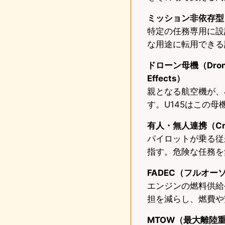
ミッション非依存型（Mi
特定の任務専用に設
な用途に転用できる
ドローン母機（Drone
Effects）
親となる航空機が、
す。U145はこの
有人・無人連携（Crew
パイロットが乗る従
指す。危険な任務を
FADEC（フルオ
エンジンの燃料供給
担を減らし、燃費や
MTOW（最大離陸重量 /