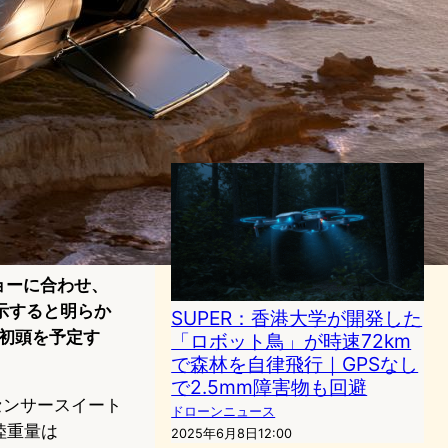
光ファイバー制御の「ダーク
ドローン」にも対応、
Honeywellが次世代防衛シス
テムSAMURAI公開
ドローンニュース
2025年11月12日8:47
空ショーに合わせ、
示すると明らか
SUPER：香港大学が開発した
代初頭を予定す
「ロボット鳥」が時速72km
で森林を自律飛行｜GPSなし
で2.5mm障害物も回避
用センサースイート
ドローンニュース
陸重量は
2025年6月8日12:00