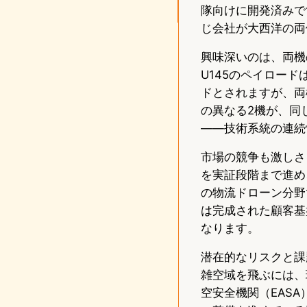
隊向けに開発済みで
じ会社が大西洋の両
興味深いのは、両機の
U145のペイロード
ドとされますが、両
の異なる2機が、同
——技術系統の連続
市場の競争も激しさを
を実証段階まで進め、
の物流ドローン分野で
は完成された顧客基
なります。
潜在的なリスクと課
雑空域を飛ぶには、
空安全機関（EAS