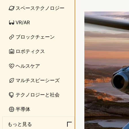
i
a
スペーステクノロジー
n
s
VR/AR
e
t
ブロックチェーン
o
d
ロボティクス
o
ヘルスケア
n
マルチスピーシーズ
テクノロジーと社会
半導体
もっと見る