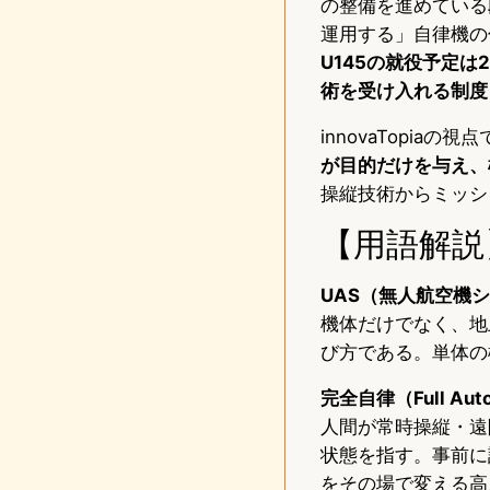
の整備を進めている
運用する」自律機の
U145の就役予定
術を受け入れる制度
innovaTopia
が目的だけを与え、
操縦技術からミッシ
【用語解説
UAS（無人航空機システム
機体だけでなく、地
び方である。単体の
完全自律（Full Aut
人間が常時操縦・遠
状態を指す。事前に
をその場で変える高