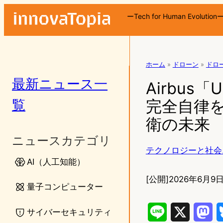
ーTech for Human Evolution
ホーム
»
ドローン
»
ドロ
最新ニュース一
Airbus
覧
完全自律
衛の未来
ニュースカテゴリ
テクノロジーと社会
AI（人工知能）
[公開]
2026年6月9日
量子コンピューター
サイバーセキュリティ
L
X
M