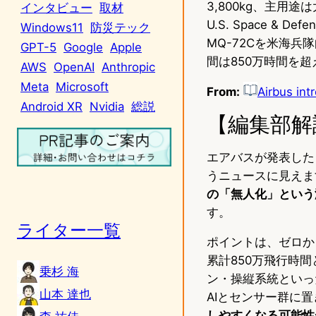
3,800kg、主用
インタビュー
取材
U.S. Space & De
Windows11
防災テック
MQ-72Cを米海兵
GPT-5
Google
Apple
間は850万時間を超
AWS
OpenAI
Anthropic
Meta
Microsoft
From:
Airbus in
Android XR
Nvidia
総説
【編集部解
エアバスが発表した
うニュースに見えます
の「無人化」という
す。
ライター一覧
ポイントは、ゼロか
累計850万飛行時
乗杉 海
ン・操縦系統といっ
山本 達也
AIとセンサー群に
しやすくなる可能性