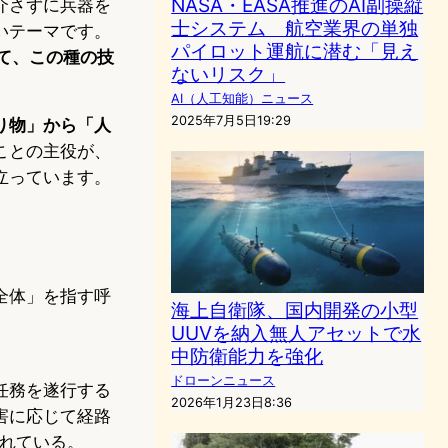
NASA・EASA推進のAI副操縦
介さずに兵器を
士システム 航空業界の単独
いテーマです。
パイロット運航に潜む「見え
けて、この種の技
ないリスク」
AI（人工知能）ニュース
2025年7月5日19:29
り物」から「人
ことの主役が、
立っています。
全体」を指す呼
海上自衛隊、国内開発の小型
UUVを納入無人アセットで水
中防衛能力を強化
ドローンニュース
任務を遂行する
2026年1月23日8:36
害に応じて経路
られている。