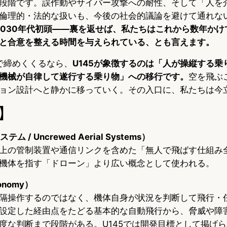
段階です。誤作動やサイバー攻撃への耐性、そして「人を
倫理的・法的な扱いも、今後の社会的議論を避けて通れな
は2030年代初頭——裏を返せば、私たちはこれから数年か
と合意を整える時間を与えられている、とも言えます。
の視点で締めくくるなら、
U145が象徴するのは「人が操縦する乗
機械が自律して遂行する乗り物」への移行です。
空を飛ぶ
ョン設計へと静かに移っていく。その入口に、私たちは今
】
 / Uncrewed Aerial Systems）
上の管制装置や通信リンクを含めた「無人で飛ばす仕組み
機体を指す「ドローン」より広い概念として使われる。
onomy）
隔操作するのではなく、機体自身が状況を判断して飛行・
設定した経由点をたどる基本的な自動飛行から、脅威や障
度な判断まで段階がある。U145では開発目標として掲げ