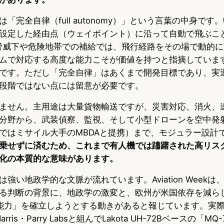
「完全自律（full autonomy）」という言葉の中身です
設定した経由点（ウェイポイント）に沿って自動で飛ぶこと
、敵の脅威下や危険地帯での補給では、飛行経路をその場で動的
ムで対応する高度な能力こそが価値を持つと指摘しています
です。ただし「完全自律」はあくまで開発目標であり、実
段階ではない点には留意が必要です。
ません。主用途は大量貨物輸送ですが、災害対応、消火、
分野から、武装偵察、監視、そして小型ドローンを空中発
ではミサイル大手のMBDAと提携）まで、モジュラー設計
乗せずに済むため、これまで有人機では躊躇された高リス
化の本質的な意味があります。
強い地政学的な文脈が流れています。Aviation Week
る判断の背景に、地政学の激変と、欧州が米国依存を減ら
）防衛能力」を確立しようとする動きがあると報じています。実
 Harris・Parry Labsと組んでLakota UH-72Bベースの「