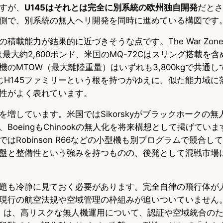
すが、
U145はそれとは完全に別系統の欧州独自開発
だとさ
側で、別系統の無人ヘリ開発を同時に進めている構図です
積載能力が結果的に近づきそうな点です。The War Zon
は最大約2,600ポンド、米国のMQ-72Cはスリング搭載を含め
機のMTOW（最大離陸重量）はいずれも3,800kgで共通
じH145ファミリーという根を持つがゆえに、似た能力域に
性がよく表れています。
増しています。米国ではSikorskyがブラックホークの無人
BoeingもChinookの無人化を将来構想として掲げてい
はRobinson R66などの小型機も別プログラムで競合して
盤と整備性という強みを持つものの、後発として混戦市場
題も冷静に見ておく必要があります。完全自律の飛行体が
現行の航空法規や空域管理の枠組みが追いついていません
A）は、高リスクな無人機運用について、認証や空域統合の