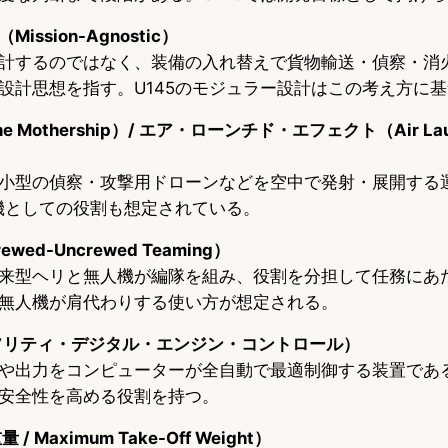
ssion-Agnostic）
計するのではなく、装備の入れ替えで貨物輸送・偵察・消
設計思想を指す。U145のモジュラー設計はこの考え方に
 Mothership）/ エア・ローンチド・エフェクト（Air Lau
小型の偵察・攻撃用ドローンなどを空中で発射・展開する
母機としての役割も想定されている。
ed-Uncrewed Teaming）
来型ヘリと無人機が編隊を組み、役割を分担して任務にあ
無人機が肩代わりする使い方が想定される。
ーソリティ・デジタル・エンジン・コントロール）
や出力をコンピューターが全自動で最適制御する装置であ
安全性を高める役割を持つ。
 Maximum Take-Off Weight）