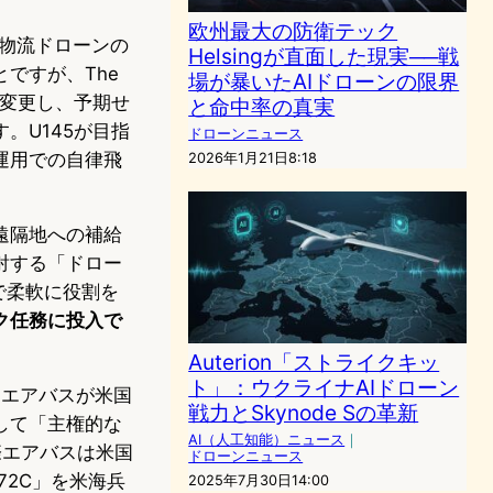
欧州最大の防衛テック
。物流ドローンの
Helsingが直面した現実──戦
ですが、The
場が暴いたAIドローンの限界
に変更し、予期せ
と命中率の真実
。U145が目指
ドローンニュース
運用での自律飛
2026年1月21日8:18
遠隔地への補給
射する「ドロー
で柔軟に役割を
ク任務に投入で
Auterion「ストライクキッ
ト」：ウクライナAIドローン
は、エアバスが米国
戦力とSkynode Sの革新
して「主権的な
AI（人工知能）ニュース
｜
際エアバスは米国
ドローンニュース
MQ-72C」を米海兵
2025年7月30日14:00