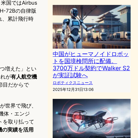
国ではAirbus
a UH-72Bの自律版
され、累計飛行時
中国がヒューマノイドロボッ
トを国境検問所に配備。
3700万ドル契約でWalker S2
一つ増えた」とい
が実証試験へ
これが
有人航空機
ロボティクスニュース
節目だからで
2025年12月31日13:06
上が世界で飛び、
。機体・エンジ
トを取り払って
機の実績を活用