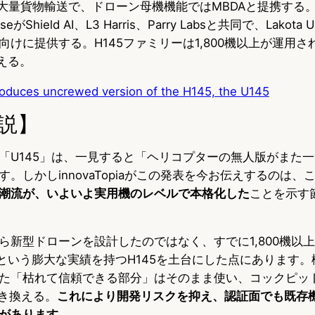
途は大量貨物輸送で、ドローン母機機能ではMBDAと提携する。米
fenseがShield AI、L3 Harris、Parry Labsと共同で、Lakot
隊向けに提供する。H145ファミリーは1,800機以上が運用
える。
troduces uncrewed version of the H145, the U145
説】
「U145」は、一見すると「ヘリコプターの無人版がまた
。しかしinnovaTopiaがこの発表を今お伝えするのは、
潮流が、いよいよ実用機のレベルで本格化した
ことを示す
ら新型ドローンを設計したのではなく、すでに1,800機以
間という膨大な実績を持つH145を土台にした点にあります
た「枯れて信頼できる部分」はそのまま使い、コックピッ
置き換える。
これにより開発リスクを抑え、認証面でも既存
があります。