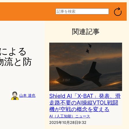
検
索
関連記事
Iによる
物流と防
Shield AI「X-BAT」発表、滑
山本 達也
走路不要のAI操縦VTOL戦闘
機が空戦の概念を変える
AI（人工知能）ニュース
2025年10月28日9:32