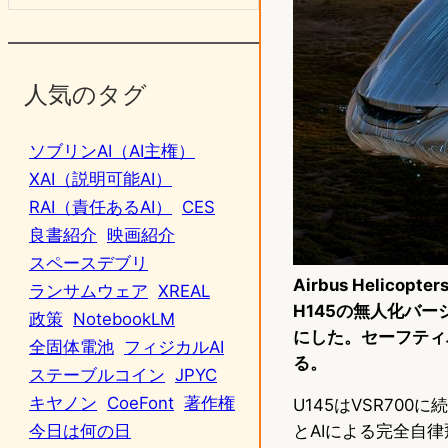
人気のタグ
ソブリンAI（AI主権）
XAI（説明可能AI）
RAI（責任あるAI）
CES
良書紹介
映画紹介
スペースデブリ
Airbus Helic
ランサムウェア
XREAL
H145の無人化バ
政策
NotebookLM
にした。セーフティ
全固体電池
フィジカルAI
る。
ステーブルコイン
JPYC
キヤノン
CoeFont
著作権
U145はVSR70
とAIによる完全自
今日は何の日