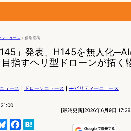
ー
ーンニュース
»
個別投稿
「U145」発表、H145を無人化─A
を目指すヘリ型ドローンが拓く
ニュース
｜
ドローンニュース
｜
モビリティーニュース
21:00
[最終更新]
2026年6月9日 17:28
B
F
H