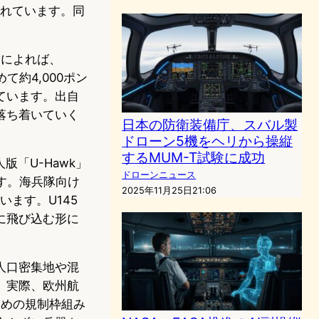
れています。同
。
eによれば、
て約4,000ポン
しています。出自
落ち着いていく
日本の防衛装備庁、スバル製
ドローン5機をヘリから操縦
するMUM-T試験に成功
版「U-Hawk」
ドローンニュース
ます。海兵隊向け
2025年11月25日21:06
います。U145
に飛び込む形に
人口密集地や混
。実際、欧州航
ための規制枠組み