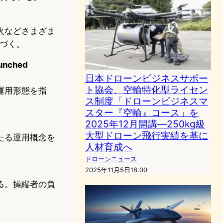
火などさまざま
基づく。
nched
日本ドローンビジネスサポー
ト協会、空輸特化型ライセン
運用形態を指
ス制度「ドローンビジネスマ
スター『空輸』コース」を
2025年12月開講―250kg級
大型ドローン飛行実績を基に
たる運用概念を
人材育成へ
ドローンニュース
2025年11月5日18:00
る。操縦者の負