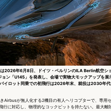
optersは2026年6月8日、ドイツ・ベルリンのILA Berlin航
ージョン「U145」を発表し、会場で実物大モックアップを展
パイロット同乗での初飛行は2026年末、就役は2030年
0に続きAirbusが無人化する2機目の有人ヘリコプターで、専
律飛行に対応し、物理的なコックピットを持たない。最大離