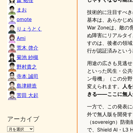
森 祐佳
まお
技術的に注目すべきは
omote
基本は、あらかじめ
War Zoneは
りょうとく
ぬ障害にリアルタイ
Ami
すのは、後者の領域
荒木 啓介
行が認証済みという
菊池 紗槻
用途の広さも見逃せ
野村貴之
といった民生・公共
寺本 誠司
ン母機」（この分野
島津耕造
変えられます。
人を
きる——ここに無人
苦田 大起
一方で、この発表には
外で無人版を開発す
アーカイブ
（sovereign
で、Shield AI・L3