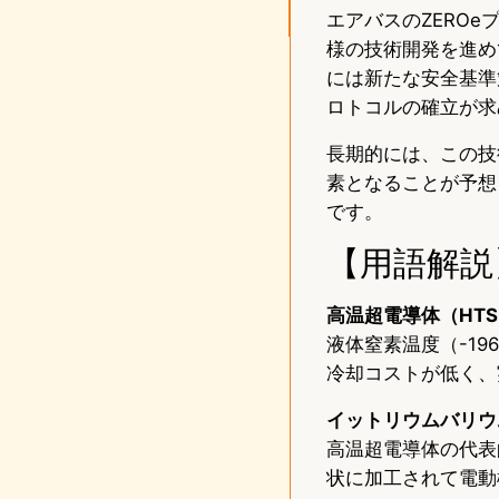
エアバスのZEROe
様の技術開発を進め
には新たな安全基準
ロトコルの確立が求
長期的には、この技
素となることが予想
です。
【用語解説
高温超電導体（HT
液体窒素温度（-1
冷却コストが低く、
イットリウムバリウ
高温超電導体の代表
状に加工されて電動