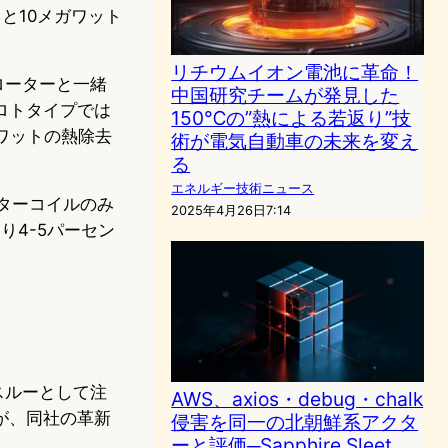
と10メガワット
リチウムイオン電池に革命！
ローターと一緒
中国研究チームが発見した
ロトタイプでは
150℃の”熱による若返り”技
ワットの熱除去
術が電気自動車の未来を変え
る
エネルギー技術ニュース
ーターコイルのみ
2025年4月26日7:14
り4-5パーセン
スルーとして注
AWS、axios・debug・chalk
が、同社の革新
侵害を同一の北朝鮮系アクタ
ーと評価─Sapphire Sleet