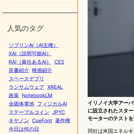
人気のタグ
ソブリンAI（AI主権）
XAI（説明可能AI）
RAI（責任あるAI）
CES
良書紹介
映画紹介
スペースデブリ
ランサムウェア
XREAL
政策
NotebookLM
イリノイ大学アーバナ
全固体電池
フィジカルAI
に設立されたスタート
ステーブルコイン
JPYC
モーターのテストを
キヤノン
CoeFont
著作権
今日は何の日
同社は米国エネルギ