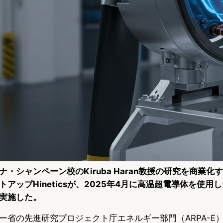
・シャンペーン校のKiruba Haran教授の研究を商業化す
アップHineticsが、2025年4月に高温超電導体を使用
実施した。
ー省の先進研究プロジェクト庁エネルギー部門（ARPA-E