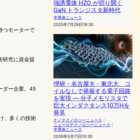
強誘電体 HZO が切り開く
GaN トランジスタ新時代
半導体ニュース
2025年7月29日19:30
持つモーターで
術研究に資金提
理研・名古屋大・東北大、コ
ダー企業。45
イルなしで発振する電子回路
を実現 ― 分子メモリスタで
巨大インダクタンス10万Hを
発見
受け、多くの技術
ナノテクノロジーニュース
｜
ニューロテクノロジーニュース
｜
半導体ニュース
2026年5月11日10:30