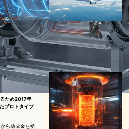
MIT、液体ナトリウム燃料電
池でリチウムイオンの3倍性
能を実現 電動航空機の実用
化へ大きく前進
エネルギー技術ニュース
MITニュース
2025年5月29日17:00
るため2017年
したプロトタイプ
）から助成金を受