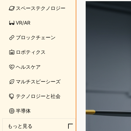
n
s
スペーステクノロジー
e
t
VR/AR
o
ブロックチェーン
d
o
ロボティクス
n
ヘルスケア
マルチスピーシーズ
テクノロジーと社会
半導体
もっと見る