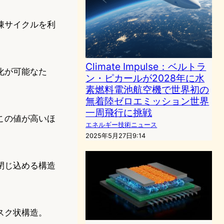
凍サイクルを利
Climate Impulse：ベルトラ
化が可能なた
ン・ピカールが2028年に水
素燃料電池航空機で世界初の
無着陸ゼロエミッション世界
一周飛行に挑戦
この値が高いほ
エネルギー技術ニュース
2025年5月27日9:14
閉じ込める構造
スク状構造。