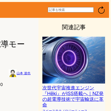
検
索
関連記事
電導モー
山本 達也
20
次世代宇宙推進エンジン
『Hēki』がISS搭載へ｜NZ発
の超電導技術で宇宙輸送に革
命
スペーステクノロジーニュース