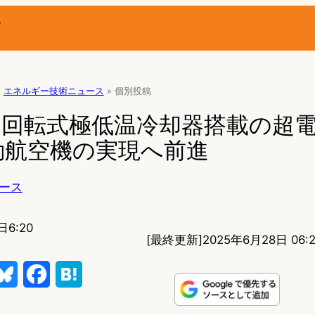
ー
»
エネルギー技術ニュース
»
個別投稿
ics、回転式極低温冷却器搭載の超
動航空機の実現へ前進
ース
日6:20
[最終更新]
2025年6月28日 06:
B
F
H
l
a
a