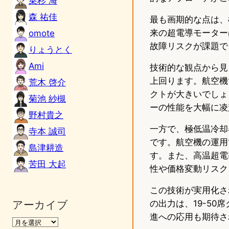
乗杉 海
森 祐佳
最も画期的な点は、
来の超電導モーター
omote
故障リスクが課題でし
りょうとく
Ami
技術的な観点から見る
上回ります。航空機
荒木 啓介
クトが大きいでしょ
菊池 紗槻
ーの性能を大幅に凌
野村貴之
一方で、極低温冷却
寺本 誠司
です。航空機の運用
島津耕造
す。また、高温超電
苦田 大起
性や価格変動リスク
この技術が実用化さ
アーカイブ
の出力は、19-5
進への応用も期待さ