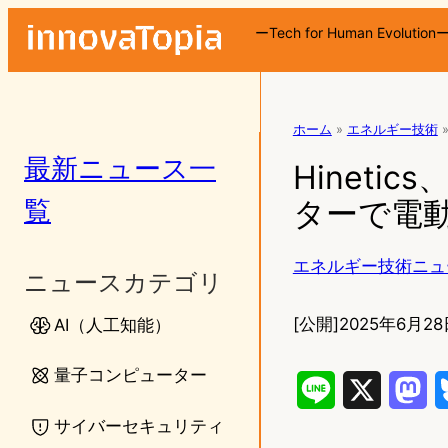
ーTech for Human Evolution
ホーム
»
エネルギー技術
最新ニュース一
Hinet
覧
ターで電
エネルギー技術ニュ
ニュースカテゴリ
[公開]
2025年6月28
AI（人工知能）
量子コンピューター
L
X
M
サイバーセキュリティ
i
a