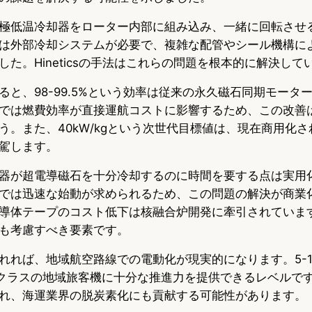
極低温冷却器をローター内部に組み込み、一緒に回転させ
は外部冷却システムが必要で、複雑な配管やシール機構に
た。Hineticsの手法はこれらの問題を根本的に解決して
と、98-99.5%という効率は従来の永久磁石同期モーター
では燃費効率が直接運航コストに影響するため、この改善
う。また、40kW/kgという次世代目標値は、現在商用化
駕します。
器が超電導磁石を十分冷却するのに時間を要する点は実用
では迅速な始動が求められるため、この問題の解決が商業
導体テープのコスト低下は核融合炉開発に牽引されていま
も考慮すべき要素です。
れれば、地域航空路線での電動化が現実的になります。5-1
0席クラスの地域旅客機に十分な推進力を提供できるレベルで
れ、海運業界の脱炭素化にも貢献する可能性があります。