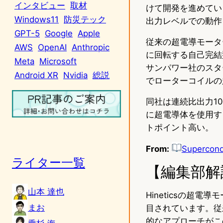
インタビュー
取材
けて開発を進めてい
Windows11
防災テック
出力レベルでの動作
GPT-5
Google
Apple
従来の超電導モーター
AWS
OpenAI
Anthropic
に回転する自己完結
Meta
Microsoft
サンパワー社のスタ
Android XR
Nvidia
総説
でローターコイルの
同社は連続比出力10
に超電導体を使用する
トポイント高い。
From:
Supercondu
ライター一覧
【編集部解
山本 達也
Hineticsの超
まお
目されています。従
的なアプローチがこ