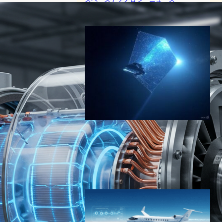
2025年2月25日8:38
Caltech開発の光帆技術が進
化、恒星間飛行の実現へ大き
な一歩
スペーステクノロジーニュース
2025年2月4日7:48