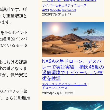
サイバーセキュリティニュース
る設計です。従
AWS
Google
Microsoft
2026年7月31日9:47
より重量増加と
います。
を4-5ポイント
は経済的インパ
されているモータ
NASA火星ドローン、デスバ
化における課題
レーで実証実験―摂氏45度の
化の鍵となりま
過酷環境でナビゲーション技
すが、供給安定
術を検証
スペーステクノロジーニュース
｜
ドローンニュース
0メガワット級
2025年12月4日13:23
す。さらに船舶推