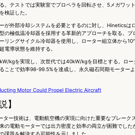
る。テストでは実験室でプロペラを回転させ、5メガワット
を検証した。
が外部冷却システムを必要とするのに対し、Hineticsは
型の極低温冷却器を採用する革新的アプローチを取る。プ
ーリングサイクル冷却器を使用し、ローター組立体から10
超電導状態を維持する。
kW/kgを実現し、次世代では40kW/kgを目標とする。ロ
ことで効率98-99.5%を達成し、永久磁石同期モーターよ
cting Motor Could Propel Electric Aircraft
説】
電導モーター技術は、電動航空機の実現に向けた重要なブレーク
来の電動モーターでは出力密度と効率の両立が困難でした
の課題を解決する可能性を示しました。