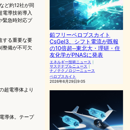
など約12社が同
超電導技術導入
や緊急時対応プ
鉛フリーペロブスカイト
進する重要な要
CsGeI3、シフト電流が既報
制整備が不可欠
の10倍超─東北大・理研・住
友化学がPNASに発表
エネルギー技術ニュース
｜
サステナブルニュース
｜
ナノテクノロジーニュース
ペロブスカイト
2026年6月29日9:05
来の超電導体より
超電導体。テープ