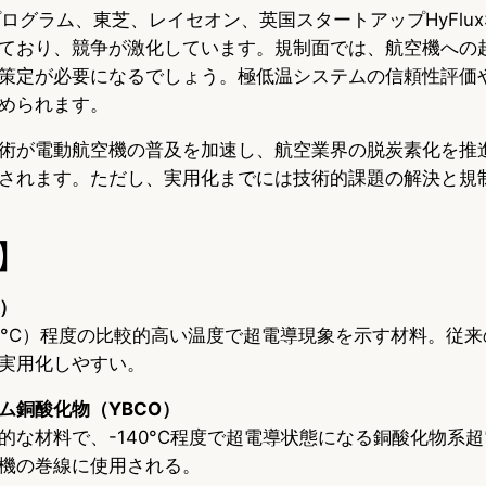
プログラム、東芝、レイセオン、英国スタートアップHyFlux
ており、競争が激化しています。規制面では、航空機への
策定が必要になるでしょう。極低温システムの信頼性評価
められます。
術が電動航空機の普及を加速し、航空業界の脱炭素化を推
されます。ただし、実用化までには技術的課題の解決と規
】
S）
96°C）程度の比較的高い温度で超電導現象を示す材料。従
実用化しやすい。
ム銅酸化物（YBCO）
的な材料で、-140°C程度で超電導状態になる銅酸化物系
機の巻線に使用される。