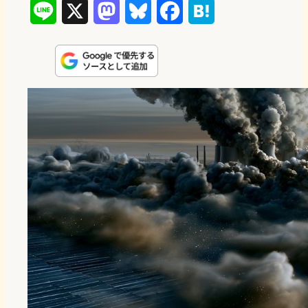
L
X
M
B
F
H
i
a
l
a
a
n
s
u
c
t
e
t
e
e
e
o
s
b
n
d
k
o
a
o
y
o
n
k