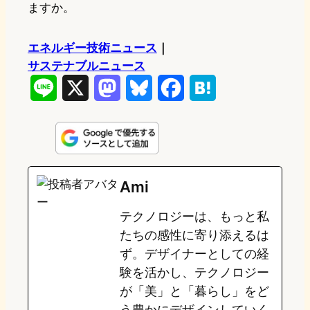
ますか。
エネルギー技術ニュース
｜
サステナブルニュース
L
X
M
B
F
H
i
a
l
a
a
n
s
u
c
t
e
t
e
e
e
Ami
o
s
b
n
テクノロジーは、もっと私
d
k
o
a
たちの感性に寄り添えるは
o
y
o
ず。デザイナーとしての経
験を活かし、テクノロジー
n
k
が「美」と「暮らし」をど
う豊かにデザインしていく