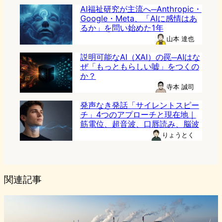
AI福祉研究が主流へ─Anthropic・
Google・Meta、「AIに感情はあ
るか」を問い始めた1年
山本 達也
説明可能なAI（XAI）の罠─AIはな
ぜ「もっともらしい嘘」をつくの
か？
寺本 誠司
発声なき発話「サイレントスピー
チ」4つのアプローチと現在地｜
筋電位、超音波、口唇読み、脳波
りょうとく
関連記事