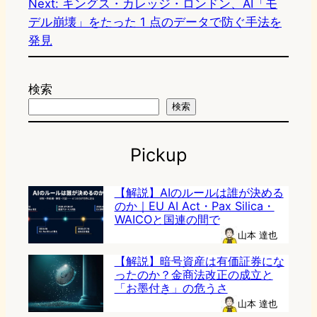
Next:
キングス・カレッジ・ロンドン、AI「モ
デル崩壊」をたった 1 点のデータで防ぐ手法を
発見
検索
検索
Pickup
【解説】AIのルールは誰が決める
のか｜EU AI Act・Pax Silica・
WAICOと国連の間で
山本 達也
【解説】暗号資産は有価証券にな
ったのか？金商法改正の成立と
「お墨付き」の危うさ
山本 達也