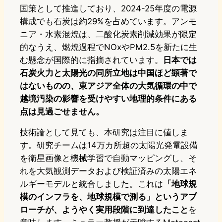
国策として推進しており、2024-25年度の電源
構成でも石炭は約29%を占めています。アンモ
ニア・水素混焼は、二酸化炭素削減効果が限定
的なうえ、燃焼過程でNOxやPM2.5を新たに生
む懸念が国際的に指摘されています。
日本では
石炭火力と太陽光の同所立地は中国ほど顕著で
はないものの、東アジア全体の大気循環の中で
越境汚染の影響を受けやすい地理的条件にある
点は見過ごせません。
技術論として見ても、本研究は注目に値しま
す。研究チームは14万カ所超の太陽光発電設備
を衛星画像と機械学習で自動マッピングし、そ
れを大気観測データおよび検証済みの太陽エネ
ルギーモデルと統合しました。これは
「地球規
模のインフラを、地球規模で測る」というアプ
ローチが、ようやく実用段階に到達したこと
を