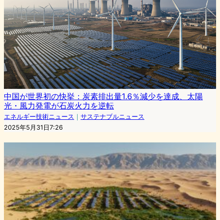
中国が世界初の快挙：炭素排出量1.6％減少を達成、太陽
光・風力発電が石炭火力を逆転
エネルギー技術ニュース
｜
サステナブルニュース
2025年5月31日7:26