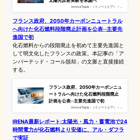
太陽光反射実験を承認へ
innovaTopia -（イノベトピア） – …
フランス政府、2050年カーボンニュートラル
へ向けた化石燃料段階廃止計画を公表─主要先
進国で初
化石燃料からの段階廃止を初めて主要先進国と
して明文化したフランスの政策。本記事の「ア
ンバーテッド・コール脱却」の文脈と直接接続
する。
フランス政府、2050年カーボンニュ
ートラルへ向けた化石燃料段階廃止
計画を公表─主要先進国で初
innovaTopia -（イノベトピア） – …
IRENA最新レポート:太陽光・風力・蓄電池で24
時間電力が化石燃料より安価に、アル・ダフラ
で実証