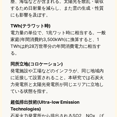
塵、海塩などが含まれる。太陽光を散乱・吸収
するため日射量を減らし、また雲の生成・性質
にも影響を及ぼす。
TWh(テラワット時)
電力量の単位で、1兆ワット時に相当する。一般
家庭(年間消費約3,500kWh)に換算すると、1
TWhは約28万世帯分の年間消費電力に相当す
る。
同所立地(コロケーション)
発電施設や工場などのインフラが、同じ地域内
に近接して設置されること。本研究では石炭火
力発電所と太陽光発電所が同じエリアに立地し
ている状態を指す。
超低排出技術(Ultra-low Emission
Technologies)
石炭火力発電所から排出されるSO2、NOx、ば