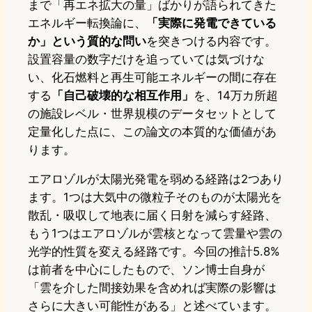
まで「再エネ拡大の量」ばかりが語られてきた
エネルギー転換論に、
「実際に発電できている
か」という質的な問い
を突きつける内容です。
設置容量の数字だけを追っていては気づけな
い、化石燃料と再生可能エネルギーの間に存在
する
「自己破壊的な相互作用」
を、14万カ所超
の施設レベル・世界規模のデータセットとして
定量化した点に、この論文の本質的な価値があ
ります。
エアロゾルが太陽光発電を弱める経路は2つあり
ます。1つは大気中の微粒子そのものが太陽光を
散乱・吸収して地表に届く日射を減らす経路、
もう1つはエアロゾルが雲核となって雲量や雲の
光学的性質を変える経路です。今回の推計5.8%
は前者を中心にしたもので、ソン博士自身が
「雲を介した間接効果を含めれば実際の影響は
さらに大きい可能性がある」と述べています。