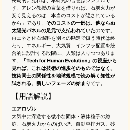
長期的に見れば、本研究の含意はシンプルで
す。アレン教授の言葉を借りれば、石炭火力が
安く見えるのは「本当のコストが隠されている
から」であり、
そのコストの一部は、他ならぬ
太陽光パネルの足元で支払われていた
のです。
再エネと化石燃料を別々の勘定で扱う時代は終
わり、エネルギー、大気質、インフラ配置を統
合的に設計する段階に、人類は入りつつありま
す。
「Tech for Human Evolution」の視座から
見れば、これは技術の進歩そのものではなく、
技術同士の関係性を地球規模で読み解く知性が
試される、新しいフェーズの始まり
です。
【用語解説】
エアロゾル
大気中に浮遊する微小な固体・液体粒子の総
称。石炭火力からのばい煙、自動車排ガス、砂