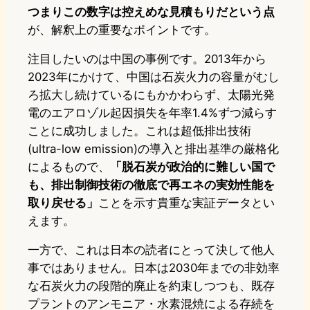
つまりこの数字は控えめな見積もりだという点
が、解釈上の重要なポイントです。
注目したいのは中国の事例です。2013年から
2023年にかけて、中国は石炭火力の容量がむし
ろ拡大し続けているにもかかわらず、太陽光発
電のエアロゾル起因損失を年率1.4%ずつ減らす
ことに成功しました。これは超低排出技術
(ultra-low emission)の導入と排出基準の厳格化
によるもので、
「脱石炭が政治的に難しい国で
も、排出制御技術の徹底で再エネの実効性能を
取り戻せる」
ことを示す貴重な実証データとい
えます。
一方で、これは日本の読者にとって決して他人
事ではありません。日本は2030年までの非効率
な石炭火力の段階的廃止を約束しつつも、既存
プラントのアンモニア・水素混焼による存続を