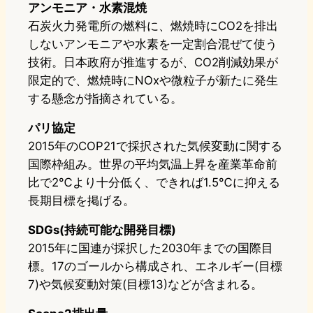
アンモニア・水素混焼
石炭火力発電所の燃料に、燃焼時にCO2を排出
しないアンモニアや水素を一定割合混ぜて使う
技術。日本政府が推進するが、CO2削減効果が
限定的で、燃焼時にNOxや微粒子が新たに発生
する懸念が指摘されている。
パリ協定
2015年のCOP21で採択された気候変動に関する
国際枠組み。世界の平均気温上昇を産業革命前
比で2℃より十分低く、できれば1.5℃に抑える
長期目標を掲げる。
SDGs(持続可能な開発目標)
2015年に国連が採択した2030年までの国際目
標。17のゴールから構成され、エネルギー(目標
7)や気候変動対策(目標13)などが含まれる。