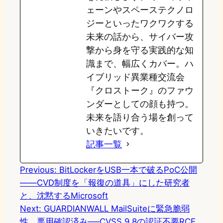
ェーンやスペーステクノロ
ジーといったワクワクする
未来の話から、サイバー攻
撃から身を守る実践的な知
識まで、幅広くカバー。ハ
イブリッド異業種交流会
『クロストーク』のファウ
ンダーとしての顔も持つ。
未来を語り合う場を創って
いきたいです。
記事一覧
Previous:
BitLockerをUSB一本で破るPoC公開
——CVD制度を「報復の道具」にした研究者
と、沈黙するMicrosoft
Next:
GUARDIANWALL MailSuiteに緊急脆弱
性、悪用確認済み──CVSS 9.8の認証不要RCE