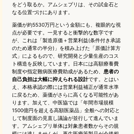
をどう取るか。アムシェプリは、その試金石と
なる位置づけにあります。
薬価が約5530万円という金額にも、複眼的な視
点が必要です。一見すると衝撃的な数字です
が、これは「製造原価＋営業利益(条件付き承認
のため通常の半分)」を積み上げた「原価計算方
式」によるもので、研究開発と少量生産のコス
ト構造を反映しています。日本には高額療養費
制度や指定難病医療費助成があるため、
患者の
自己負担は大幅に抑えられる設計
です。とはい
え、本格承認の際には営業利益補正が通常水準
に戻るため、薬価がさらに高くなる可能性があ
ります。加えて、中医協では「年間市場規模
1500億円を超える高額医薬品」全般への対応と
して制度面の見直し議論が並行して進んでいま
す。アムシェプリ単体は対象患者数からその規
模には達しませんが、再生医療等製品が今後相