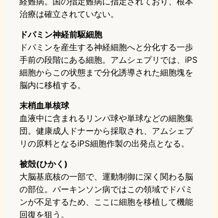
経難病。国の指定難病に指定されており、根本
治療は確立されていない。
ドパミン神経前駆細胞
ドパミンを産生する神経細胞へと分化する一歩
手前の段階にある細胞。アムシェプリでは、iPS
細胞からこの状態まで分化誘導された細胞塊を
脳内に移植する。
末梢血単核球
血液中に含まれるリンパ球や単球などの細胞集
団。健康成人ドナーから採取され、アムシェプ
リの原料となるiPS細胞作製の出発点となる。
被殻(ひかく)
大脳基底核の一部で、運動制御に深く関わる脳
の部位。パーキンソン病ではこの領域でドパミ
ンが不足するため、ここに細胞を移植して機能
回復を狙う。