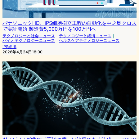
パナソニックHD、iPS細胞樹立工程の自動化を中之島クロス
で実証開始 製造費5,000万円を100万円へ
テクノロジーと社会ニュース
｜
テクノロジーと経済ニュース
｜
バイオテクノロジーニュース
｜
ヘルスケアテクノロジーニュース
iPS細胞
2026年4月24日18:00