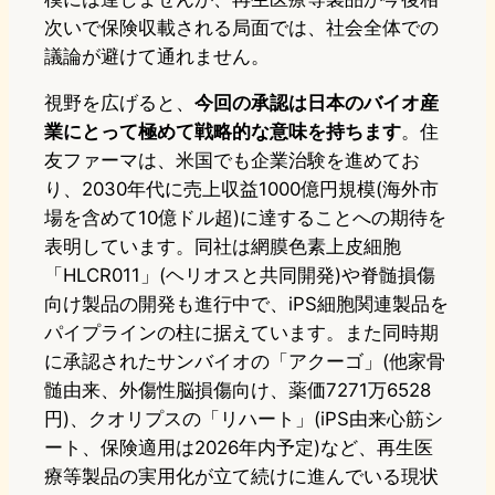
次いで保険収載される局面では、社会全体での
議論が避けて通れません。
視野を広げると、
今回の承認は日本のバイオ産
業にとって極めて戦略的な意味を持ちます
。住
友ファーマは、米国でも企業治験を進めてお
り、2030年代に売上収益1000億円規模(海外市
場を含めて10億ドル超)に達することへの期待を
表明しています。同社は網膜色素上皮細胞
「HLCR011」(ヘリオスと共同開発)や脊髄損傷
向け製品の開発も進行中で、iPS細胞関連製品を
パイプラインの柱に据えています。また同時期
に承認されたサンバイオの「アクーゴ」(他家骨
髄由来、外傷性脳損傷向け、薬価7271万6528
円)、クオリプスの「リハート」(iPS由来心筋シ
ート、保険適用は2026年内予定)など、再生医
療等製品の実用化が立て続けに進んでいる現状