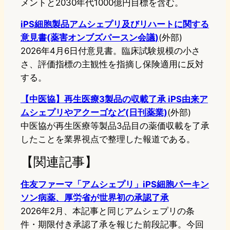
メントと2030年代1000億円目標を含む。
iPS細胞製品アムシェプリ及びリハートに関する
意見書(薬害オンブズパースン会議)
(外部)
2026年4月6日付意見書。臨床試験規模の小さ
さ、評価指標の主観性を指摘し保険適用に反対
する。
【中医協】再生医療3製品の収載了承 iPS由来ア
ムシェプリやアクーゴなど(日刊薬業)
(外部)
中医協が再生医療等製品3品目の薬価収載を了承
したことを業界視点で整理した報道である。
【関連記事】
住友ファーマ「アムシェプリ」iPS細胞パーキン
ソン病薬、厚労省が世界初の承認了承
2026年2月、本記事と同じアムシェプリの条
件・期限付き承認了承を報じた前段記事。今回