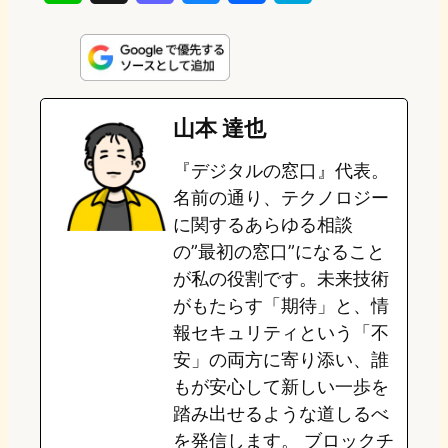
i
a
l
a
a
n
s
u
c
t
e
t
e
e
e
山本 達也
o
s
b
n
『デジタルの窓口』代表。
d
k
o
a
名前の通り、テクノロジー
o
y
o
に関するあらゆる相談
の”最初の窓口”になること
n
k
が私の役割です。未来技術
がもたらす「期待」と、情
報セキュリティという「不
安」の両方に寄り添い、誰
もが安心して新しい一歩を
踏み出せるような道しるべ
を発信します。 ブロックチ