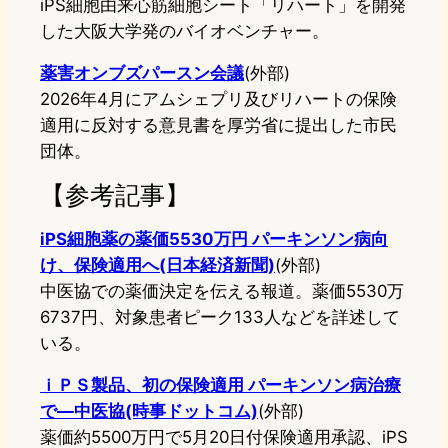
iPS細胞由来心筋細胞シート「リハート」を開発
した大阪大学発のバイオベンチャー。
薬害オンブズパースン会議
(外部)
2026年4月にアムシェプリ及びリハートの保険
適用に反対する意見書を厚労省に提出した市民
団体。
【参考記事】
iPS細胞薬の薬価5530万円 パーキンソン病向
け、保険適用へ(日本経済新聞)
(外部)
中医協での薬価決定を伝える報道。薬価5530万
6737円、対象患者ピーク133人などを詳述して
いる。
ｉＰＳ製品、初の保険適用 パーキンソン病治療
で―中医協(時事ドットコム)
(外部)
薬価約5500万円で5月20日付保険適用承認、iPS