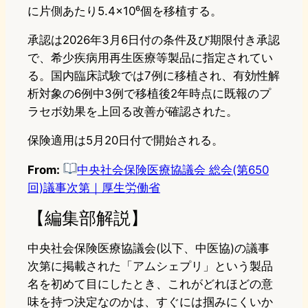
に片側あたり5.4×10⁶個を移植する。
承認は2026年3月6日付の条件及び期限付き承認
で、希少疾病用再生医療等製品に指定されてい
る。国内臨床試験では7例に移植され、有効性解
析対象の6例中3例で移植後2年時点に既報のプ
ラセボ効果を上回る改善が確認された。
保険適用は5月20日付で開始される。
From:
中央社会保険医療協議会 総会(第650
回)議事次第｜厚生労働省
【編集部解説】
中央社会保険医療協議会(以下、中医協)の議事
次第に掲載された「アムシェプリ」という製品
名を初めて目にしたとき、これがどれほどの意
味を持つ決定なのかは、すぐには掴みにくいか