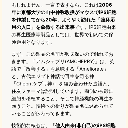
もしれません。一言で表すなら、これは
2006
年に京都大学の山中伸弥教授がマウスでiPS細胞
を作製してから20年、ようやく訪れた「臨床応
用の入口」を象徴する出来事
です。iPS細胞由来
の再生医療等製品としては、世界で初めての保
険適用となります。
まず、この製品の名前が興味深いので触れてお
きます。「アムシェプリ(AMCHEPRY)」は、英
語で「改善する」を意味する「Ameliorate」
と、古代エジプト神話で再生を司る神
「Chepri(ケプリ神)」を組み合わせた造語と、
住友ファーマは説明しています。両側の被殻に
細胞を移植すること、そして神経機能の再生を
願うこと。技術への祈りが製品名に込められて
いることが伝わってきます。
技術的な核心は、
「他人由来(非自己)のiPS細胞