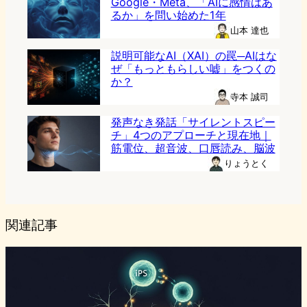
Google・Meta、「AIに感情はあ
るか」を問い始めた1年
山本 達也
説明可能なAI（XAI）の罠─AIはな
ぜ「もっともらしい嘘」をつくの
か？
寺本 誠司
発声なき発話「サイレントスピー
チ」4つのアプローチと現在地｜
筋電位、超音波、口唇読み、脳波
りょうとく
関連記事