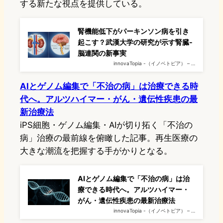
する新たな視点を提供している。
腎機能低下がパーキンソン病を引き
起こす？武漢大学の研究が示す腎臓-
脳連関の新事実
innovaTopia -（イノベトピア） – …
AIとゲノム編集で「不治の病」は治療できる時
代へ。アルツハイマー・がん・遺伝性疾患の最
新治療法
iPS細胞・ゲノム編集・AIが切り拓く「不治の
病」治療の最前線を俯瞰した記事。再生医療の
大きな潮流を把握する手がかりとなる。
AIとゲノム編集で「不治の病」は治
療できる時代へ。アルツハイマー・
がん・遺伝性疾患の最新治療法
innovaTopia -（イノベトピア） – …