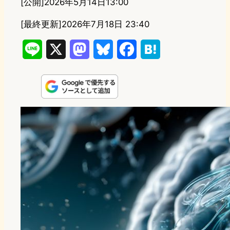
[公開]
2026年5月14日13:00
[最終更新]
2026年7月18日 23:40
L
X
M
B
F
H
i
a
l
a
a
n
s
u
c
t
e
t
e
e
e
o
s
b
n
d
k
o
a
o
y
o
n
k