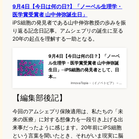
9月4日【今日は何の日?】「ノーベル生理学・
医学賞受賞者 山中伸弥誕生日」
iPS細胞の発見者である山中伸弥教授の歩みを振
り返る記念日記事。アムシェプリの誕生に至る
20年の起点を理解する一助となる。
9月4日【今日は何の日？】「ノーベ
ル生理学・医学賞受賞者 山中伸弥誕
生日」─iPS細胞の発見者として、日
本…
innovaTopia -（イノベトピア） – …
【編集部後記】
今回のアムシェプリ保険適用は、私たちの「未
来の医療」に対する想像力を一段引き上げる出
来事だったように感じます。20年前にiPS細胞
という言葉を聞いたとき、それがいま現実に脳