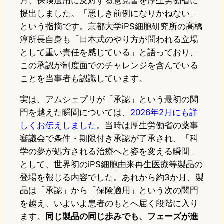
月、保険適用に反対する意見書を厚生労働省に
提出しました。「悪しき前例になりかねない」
という指摘です。京都大学iPS細胞研究所の高橋
淳所長自身も「日本式のやり方が問われる立場
として重い責任を感じている」と語っており、
この承認が制度面でのチャレンジを含んでいる
ことを当事者も認識しています。
実は、アムシェプリが「承認」という最初の関
門を越えた瞬間については、
2026年2月にも詳
しくお伝えしました
。当時は厚生労働省の薬事
審議会で条件・期限付き承認が了承され、「科
学の夢が処方される治療へと姿を変える瞬間」
として、世界初のiPS細胞由来再生医療等製品の
登場を報じる内容でした。あれから約3か月、製
品は「承認」から「保険適用」という次の関門
を越え、いよいよ患者のもとへ届く段階に入り
ます。
同じ製品の同じ歩みでも、フェーズが進