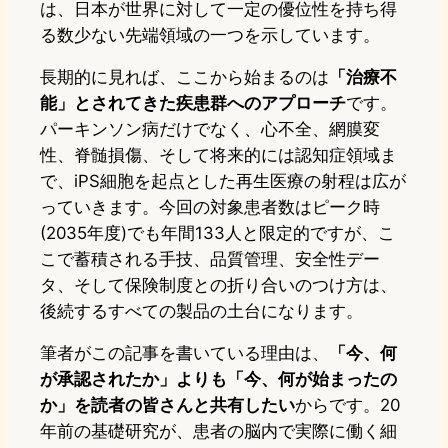
は、日本が世界に対して一定の優位性を持ち得
る数少ない先端領域の一つを示しています。
長期的に見れば、ここから始まるのは
「治療不
能」とされてきた疾患群へのアプローチ
です。
パーキンソン病だけでなく、心不全、網膜変
性、脊髄損傷、そして将来的には認知症領域ま
で、iPS細胞を起点とした再生医療の射程は広が
っていきます。今回の対象患者数はピーク時
(2035年度)でも年間133人と限定的ですが、こ
こで蓄積される手技、品質管理、安全性デー
タ、そして保険制度との折り合いのつけ方は、
後続するすべての製品の土台になります。
筆者がこの記事を書いている理由は、
「今、何
が承認されたか」よりも「今、何が始まったの
か」を読者の皆さんと共有したい
からです。20
年前の基礎研究が、患者の脳内で実際に働く細