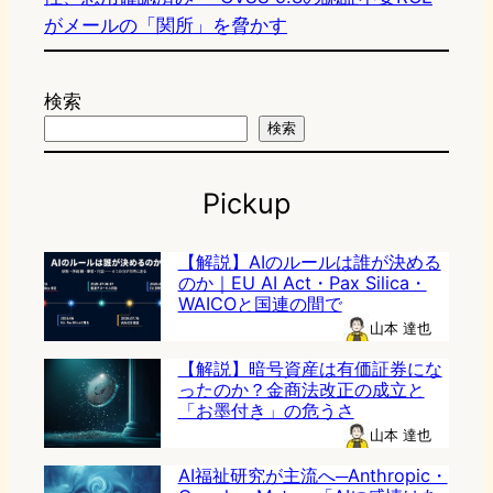
がメールの「関所」を脅かす
検索
検索
Pickup
【解説】AIのルールは誰が決める
のか｜EU AI Act・Pax Silica・
WAICOと国連の間で
山本 達也
【解説】暗号資産は有価証券にな
ったのか？金商法改正の成立と
「お墨付き」の危うさ
山本 達也
AI福祉研究が主流へ─Anthropic・