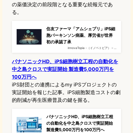
の薬価決定の前段階となる重要な続報元であ
る。
住友ファーマ「アムシェプリ」iPS細
胞パーキンソン病薬、厚労省が世界
初の承認了承
innovaTopia -（イノベトピア） – …
パナソニックHD、iPS細胞樹立工程の自動化を
中之島クロスで実証開始 製造費5,000万円を
100万円へ
iPS財団との連携によるmy iPSプロジェクトの
実証開始を報じた記事。iPS細胞製造コストの劇
的削減が再生医療普及の鍵を握る。
パナソニックHD、iPS細胞樹立工程
の自動化を中之島クロスで実証開始
製造費5,000万円を100万円へ