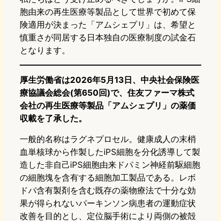
胞由来の再生医療等製品として世界で初めて保
険適用が決まった「アムシェプリ」は、希望と
慎重さが同居する日本独自の医療制度の試金石
となります。
厚生労働省は2026年5月13日、中央社会保険医
療協議会総会(第650回)で、住友ファーマ株式
会社の再生医療等製品「アムシェプリ」の薬価
収載を了承した。
一般的名称はラグネプロセル。健康成人の末梢
血単核球から作製したiPS細胞を分化誘導して製
造した非自己iPS細胞由来ドパミン神経前駆細胞
の細胞塊を含有する細胞加工製品である。レボ
ドパ含有製剤を含む既存の薬物療法で十分な効
果が得られないパーキンソン病患者の運動症状
改善を目的とし、定位脳手術により両側の被殻