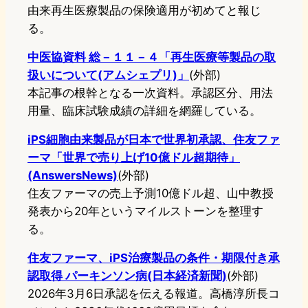
由来再生医療製品の保険適用が初めてと報じ
る。
中医協資料 総－１１－４「再生医療等製品の取
扱いについて(アムシェプリ)」
(外部)
本記事の根幹となる一次資料。承認区分、用法
用量、臨床試験成績の詳細を網羅している。
iPS細胞由来製品が日本で世界初承認、住友ファ
ーマ「世界で売り上げ10億ドル超期待」
(AnswersNews)
(外部)
住友ファーマの売上予測10億ドル超、山中教授
発表から20年というマイルストーンを整理す
る。
住友ファーマ、iPS治療製品の条件・期限付き承
認取得 パーキンソン病(日本経済新聞)
(外部)
2026年3月6日承認を伝える報道。高橋淳所長コ