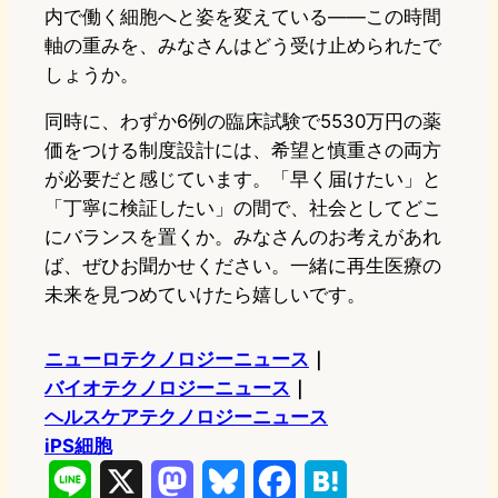
内で働く細胞へと姿を変えている——この時間
軸の重みを、みなさんはどう受け止められたで
しょうか。
同時に、わずか6例の臨床試験で5530万円の薬
価をつける制度設計には、希望と慎重さの両方
が必要だと感じています。「早く届けたい」と
「丁寧に検証したい」の間で、社会としてどこ
にバランスを置くか。みなさんのお考えがあれ
ば、ぜひお聞かせください。一緒に再生医療の
未来を見つめていけたら嬉しいです。
ニューロテクノロジーニュース
｜
バイオテクノロジーニュース
｜
ヘルスケアテクノロジーニュース
iPS細胞
L
X
M
B
F
H