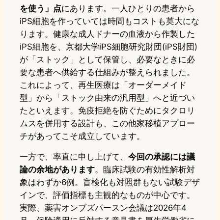
を使う」点
にあります。一人ひとりの患者から
iPS細胞を作っていては時間もコストも莫大にな
ります。健康な成人ドナーの血液から作製した
iPS細胞を、京都大学iPS細胞研究財団(iPS財団)
が「ストック」として保管し、必要なときに必
要な患者へ供給する仕組みが整えられました。
これによって、再生医療は「オーダーメイド
型」から「ストック由来の汎用型」へと近づい
たといえます。免疫拒絶を防ぐためにタクロリ
ムスを併用する設計も、この他家移植アプロー
チがあってこそ成立しています。
一方で、率直に申し上げて、
今回の承認には議
論の余地があります
。臨床試験の有効性解析対
象はわずか6例。盲検化も対照群もない試験デザ
インで、評価指標も主観的なものが中心です。
実際、薬害オンブズパースン会議は2026年4