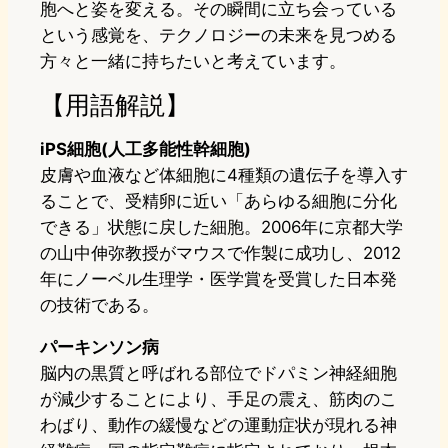
胞へと姿を変える。その瞬間に立ち会っている
という感覚を、テクノロジーの未来を見つめる
方々と一緒に持ちたいと考えています。
【用語解説】
iPS細胞(人工多能性幹細胞)
皮膚や血液など体細胞に4種類の遺伝子を導入す
ることで、受精卵に近い「あらゆる細胞に分化
できる」状態に戻した細胞。2006年に京都大学
の山中伸弥教授がマウスで作製に成功し、2012
年にノーベル生理学・医学賞を受賞した日本発
の技術である。
パーキンソン病
脳内の黒質と呼ばれる部位でドパミン神経細胞
が減少することにより、手足の震え、筋肉のこ
わばり、動作の緩慢などの運動症状が現れる神