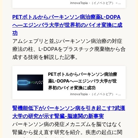
innovaTopia -（イノベトピア） – …
PETボトルからパーキンソン病治療薬L-DOPA
へ—エジンバラ大学が世界初のバイオ変換に成
功
アムシェプリと並ぶパーキンソン病治療の対症
療法の柱、L-DOPAをプラスチック廃棄物から合
成する技術を解説した記事。
PETボトルからパーキンソン病治療
薬L-DOPAへ—エジンバラ大学が世
界初のバイオ変換に成功
innovaTopia -（イノベトピア） – …
腎機能低下がパーキンソン病を引き起こす?武漢
大学の研究が示す腎臓-脳連関の新事実
パーキンソン病の発症メカニズムを脳ではなく
腎臓から捉え直す研究を紹介。疾患の起点に関