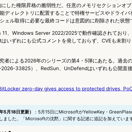
eを標的にした権限昇格の脆弱性だ。任意のメモリセクションオ
み可能ディレクトリに配置することで特権サービスやドライバ
EMシェル取得に必要な最終コードは意図的に削除された状態
11、Windows Server 2022/2025で動作確認されており、W
softはいずれにも公式コメントを発しておらず、CVEも未割
究者による2026年のシリーズの第4・5弾にあたる。過去
VE-2026-33825）、RedSun、UnDefendはいずれも公
itLocker zero-day gives access to protected drives, Po
年5月18日更新）
：5月15日にMicrosoftがYellowKey・GreenP
ました。「Microsoftの沈黙」に関する記述に追記を加えていま