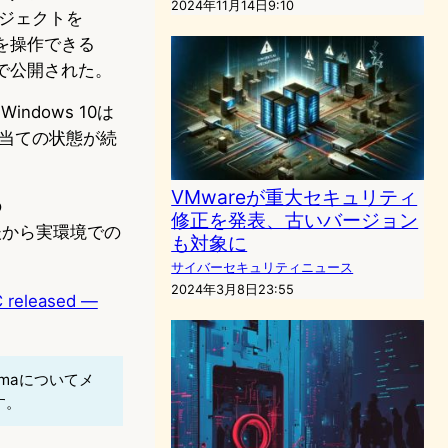
2024年11月14日9:10
ブジェクトを
を操作できる
で公開された。
indows 10は
り当ての状態が続
VMwareが重大セキュリティ
の
修正を発表、古いバージョン
開直後から実環境での
も対象に
サイバーセキュリティニュース
2024年3月8日23:55
C released —
lasmaについてメ
す。