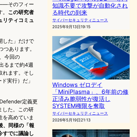
——そのフィー
知識不要で攻撃が自動化され
る時代の到来
す。
この研究者
ュリティコミュ
サイバーセキュリティニュース
2025年9月13日19:15
開した」だけで
つつあります。
日後、今回の
が出るまで約4週
取れます。そし
コード実行）だ」
Windows ゼロデイ
「MiniPlasma」、6年前の修
正済み脆弱性が復活し
efender定義更
SYSTEM権限を奪取
ました。この研
サイバーセキュリティニュース
性を高めていま
2026年5月19日21:13
後、同様の「報
今すでに議論し