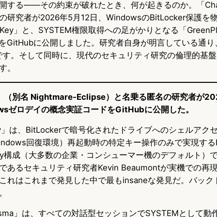
する——その約束が破れたとき、何が起きるのか。「Chaotic 
究者が2026年5月12日、WindowsのBitLocker保護
wKey」と、SYSTEM権限取得への足がかりとなる「GreenP
をGitHubに公開しました。研究者自身が明言している通
の報復です。そして同時に、現代のセキュリティ研究の倫理的基
す。
pse」（別名 Nightmare-Eclipse）と名乗る匿名の研究者が2
owsゼロデイの概念実証コードをGitHubに公開した。
Key」は、BitLockerで暗号化されたドライブへのシェルアク
indows回復環境）再起動時の特定キー操作のみで実現するBit
only構成（大多数の企業・コンシューマー機のデフォルト）
あるセキュリティ研究者Kevin Beaumontが実機での
これはこれまで発見した中で最もinsaneな発見だ。バック
。
Plasma」は、すべての対話型セッションでSYSTEMとして動