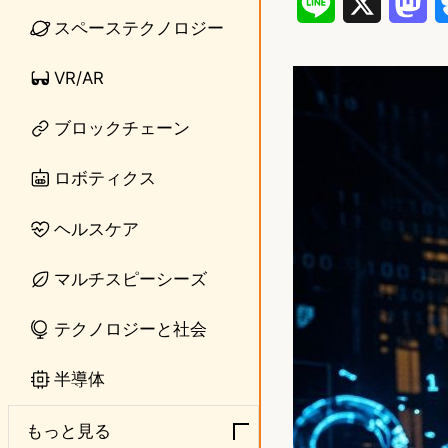
L
X
M
スペーステクノロジー
i
a
VR/AR
n
s
e
t
ブロックチェーン
o
ロボティクス
d
ヘルスケア
o
n
マルチスピーシーズ
テクノロジーと社会
半導体
もっと見る