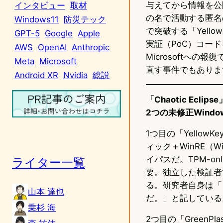
与えてから情報を公開
インタビュー
取材
の名で活動する匿名の研
Windows11
防災テック
で突破する「Yello
GPT-5
Google
Apple
実証（PoC）コード
AWS
OpenAI
Anthropic
Microsoftへ
Meta
Microsoft
直す事件でもありま
Android XR
Nvidia
総説
「Chaotic Ecli
2つの未修正Wind
1つ目の「Yellow
ィック＋WinRE（W
イパスだ。TPM-
ライター一覧
要。独立した検証者で
る。研究者自身は「
山本 達也
だ。」と記している
乗杉 海
2つ目の「Green