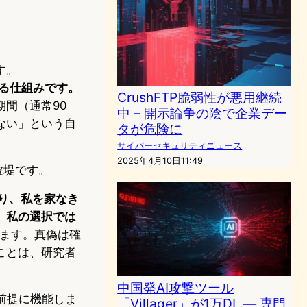
す。
呼ばれる仕組みです。
CrushFTP脆弱性が悪用継続
間（通常90
中 – 開示論争の陰で企業デー
ない」という自
タが危険に
サイバーセキュリティニュース
2025年4月10日11:49
の防波堤です。
り、私を家なき
、私の選択では
います。真偽は確
ことは、研究者
中国発AI攻撃ツール
前提に機能しま
「Villager」が1万DL ― 専門