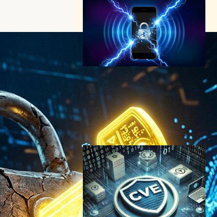
MediaTek製Android端末に重
大脆弱性—特殊な電磁波攻撃
でPINとストレージ暗号化が
数分で無効化される恐れ
サイバーセキュリティニュース
2026年3月13日14:40