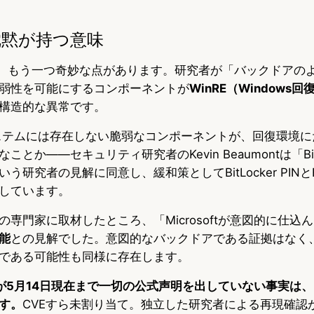
tの沈黙が持つ意味
ついて、もう一つ奇妙な点があります。研究者が「バックドアの
弱性を可能にするコンポーネントが
WinRE（Windows
構造的な異常です。
sシステムには存在しない脆弱なコンポーネントが、回復環境
とか——セキュリティ研究者のKevin Beaumontは「Bit
う研究者の見解に同意し、緩和策としてBitLocker PINと
しています。
rが複数の専門家に取材したところ、「Microsoftが意図的に仕
能
との見解でした。意図的なバックドアである証拠はなく
である可能性も同様に存在します。
softが5月14日現在まで一切の公式声明を出していない事実は
す。
CVEすら未割り当て。独立した研究者による再現確認