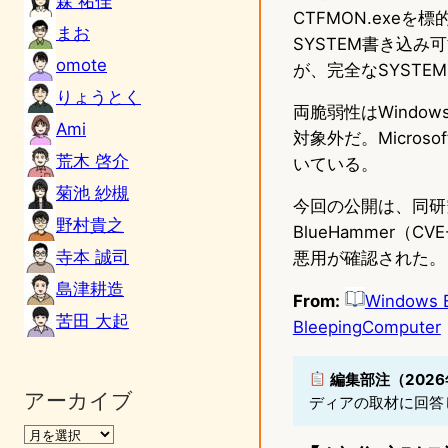
森 祐佳
CTFMON.ex
まお
SYSTEM書き込
omote
が、完全なSYST
りょうとく
両脆弱性はWindows 
Ami
対象外だ。Micro
荒木 啓介
いている。
菊池 紗槻
今回の公開は、同研
野村貴之
BlueHammer（C
寺本 誠司
悪用が確認された。
島津耕造
From:
Windows B
苦田 大起
BleepingComputer
編集部注（2026
アーカイブ
ディアの取材に回答し