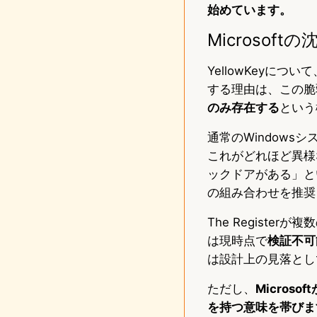
始めています。
Microsof
YellowKeyに
する理由は、この脆
のみ存在する
という
通常のWindow
これがどれほど異様なこ
ックドアがある」とい
の組み合わせを推奨
The Registe
は現時点で
検証不可
は設計上の見落とし
ただし、
Micro
を持つ意味を帯びま