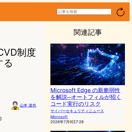
検
索
関連記事
—CVD制度
する
Microsoft Edge の新脆弱性
を解説─オートフィルが招く
コード実行のリスク
山本 達也
サイバーセキュリティニュース
Microsoft
0
2026年7月9日7:28