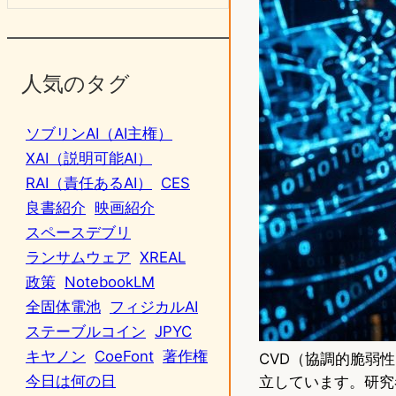
人気のタグ
ソブリンAI（AI主権）
XAI（説明可能AI）
RAI（責任あるAI）
CES
良書紹介
映画紹介
スペースデブリ
ランサムウェア
XREAL
政策
NotebookLM
全固体電池
フィジカルAI
ステーブルコイン
JPYC
キヤノン
CoeFont
著作権
CVD（協調的脆弱
今日は何の日
立しています。研究