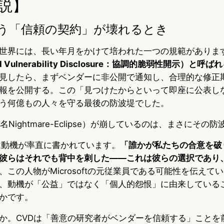
説】
いう「信頼の契約」が壊れるとき
世界には、長い年月をかけて培われた一つの規範がありま
ed Vulnerability Disclosure：協調的脆弱性開示）と
見したら、まずベンダーに非公開で通知し、合理的な修正期
報を公開する。この「見つけたからといって即座に公表し
う何億もの人々を守る最後の防波堤でした。
pse（別名Nightmare-Eclipse）が崩しているのは、まさにそ
には動機が率直に書かれています。
「誰かが私たちの合意を破
彼らはそれでも背中を刺した——これは彼らの選択であり
、この人物がMicrosoftの元従業員である可能性を伝えて
、動機が「公益」ではなく「個人的怨恨」に由来している
かです。
か。CVDは「善意の研究者がベンダーを信頼する」ことを