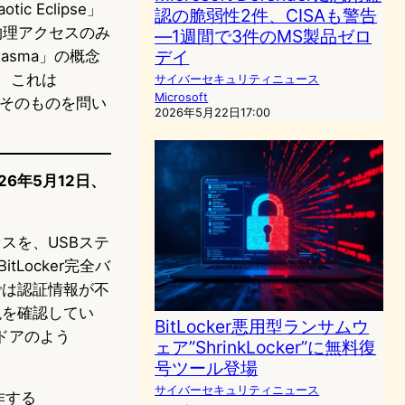
Eclipse」
認の脆弱性2件、CISAも警告
を物理アクセスのみ
―1週間で3件のMS製品ゼロ
デイ
lasma」の概念
り、これは
サイバーセキュリティニュース
Microsoft
盤そのものを問い
2026年5月22日17:00
026年5月12日、
セスを、USBステ
Locker完全バ
では認証情報が不
再現を確認してい
BitLocker悪用型ランサムウ
ドアのよう
ェア”ShrinkLocker”に無料復
号ツール登場
サイバーセキュリティニュース
作する