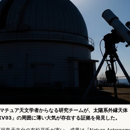
マチュア天文学者からなる研究チームが、太陽系外縁天体（
002 XV93」の周囲に薄い大気が存在する証拠を発見した。
垣島天文台の有松亘氏が率い、成果は『Nature Astrono