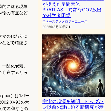
が捉えた星間天体
時的に遮る現象
3I/ATLAS 異常なCO2放出
や環の有無など
で科学者困惑
スペーステクノロジーニュース
2025年8月30日7:11
グマの代わりに
ンなどで確認さ
、一酸化炭素、
で存在すると考
bar）は1バー
宇宙の起源を解明、ビッグバ
02 XV93の大
ン以前の謎に迫る新研究が示
極めて希薄なもの