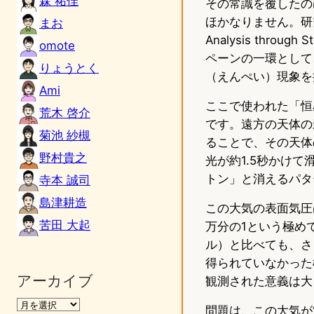
森 祐佳
その常識を覆したの
ほかなりません。研
まお
Analysis through
omote
ペーンの一環として
りょうとく
（えんぺい）現象を
Ami
ここで使われた「恒
荒木 啓介
です。遠方の天体の
菊池 紗槻
ることで、その天体
野村貴之
光が約1.5秒かけ
トン」と消えるパタ
寺本 誠司
島津耕造
この大気の表面気圧は
苦田 大起
万分の1という極めて
ル）と比べても、さ
得られていなかった
アーカイブ
観測された意義は大
問題は、この大気が