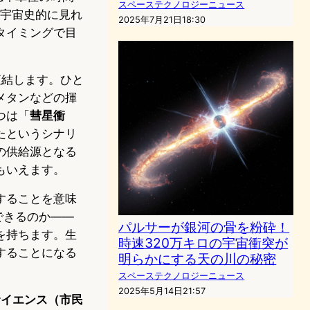
スペーステクノロジーニュース
、宇宙史的に見れ
2025年7月21日18:30
タイミングで目
直結します。ひと
メタンなどの揮
つは「
彗星衝
たというシナリ
の供給源となる
もいえます。
することを意味
できるのか——
パルサーが銀河の骨を粉砕！
を持ちます。生
時速320万キロの宇宙衝突が
することになる
明らかにする天の川の秘密
スペーステクノロジーニュース
2025年5月14日21:57
サイエンス（市民