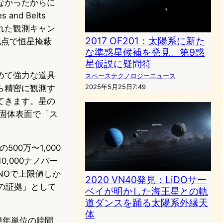
なかったからに
s and Belts
と名付けられた観測キャン
2017 OF201：太陽系に新た
地点で恒星掩蔽
な準惑星候補を発見、第9惑
星仮説に疑問符
めて強力な道具
スペーステクノロジーニュース
ら精密に観測す
2025年5月25日7:49
てきます。星の
の固体表面で「ス
00万〜1,000
,000ナノバー
NOで上限値しか
2020 VN40発見：LiDOサー
の証拠」として
ベイが明かした海王星との軌
道ダンスを踊る太陽系外縁天
体
億年単位の時間