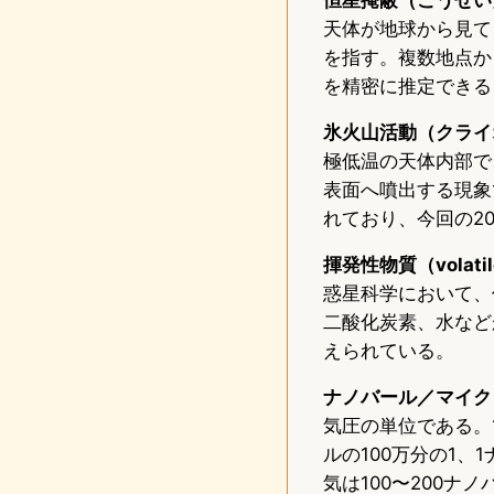
天体が地球から見て
を指す。複数地点か
を精密に推定できる
氷火山活動（クライオボ
極低温の天体内部で
表面へ噴出する現象
れており、今回の20
揮発性物質（volati
惑星科学において、
二酸化炭素、水など
えられている。
ナノバール／マイク
気圧の単位である。
ルの100万分の1、1
気は100〜200ナ