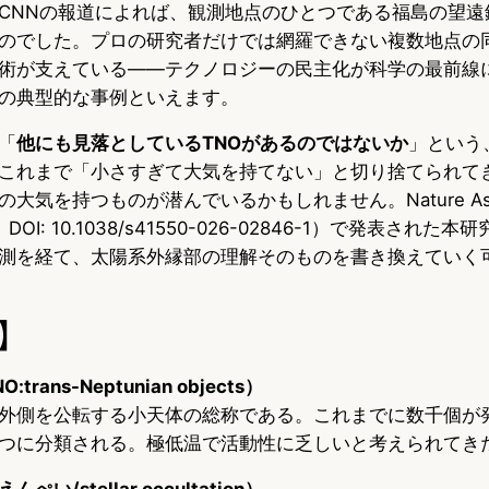
CNNの報道によれば、観測地点のひとつである福島の望遠
のでした。プロの研究者だけでは網羅できない複数地点の
術が支えている——テクノロジーの民主化が科学の最前線
の典型的な事例といえます。
「
他にも見落としているTNOがあるのではないか
」という
これまで「小さすぎて大気を持てない」と切り捨てられて
大気を持つものが潜んでいるかもしれません。Nature Astr
DOI: 10.1038/s41550-026-02846-1）で発表され
測を経て、太陽系外縁部の理解そのものを書き換えていく
】
ans-Neptunian objects）
外側を公転する小天体の総称である。これまでに数千個が
つに分類される。極低温で活動性に乏しいと考えられてき
/stellar occultation）