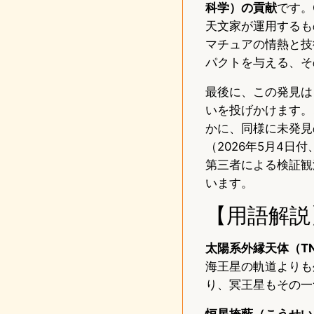
科学）の貢献
です。
天文家が運用するも
マチュアの情熱と技
パクトを与える、そ
最後に、この発見は
いを投げかけます。
かに、同様に未発見の
（2026年5月4日付、
第三者による検証観
います。
【用語解説
太陽系外縁天体（TNO:tr
海王星の軌道よりも
り、冥王星もその一
恒星掩蔽（こうせいえんぺい