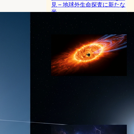
見 – 地球外生命探査に新たな
光
スペーステクノロジーニュース
2025年5月16日19:04
NASAボイジャー探査機が太
陽系外で「火の壁」を発見 –
5万ケルビンの高温領域で磁
場の謎も解明
スペーステクノロジーニュース
2025年6月13日20:00