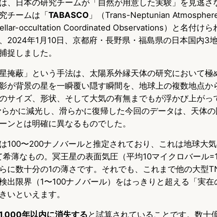
は、日本の研究チームが「自然が用意した実験」を見逃さ
究チームは「
TABASCO
」（Trans-Neptunian Atmosphere
 Stellar-occultation Coordinated Observations）
、2024年1月10日、京都府・長野県・福島県の日本国内3
捕捉しました。
星掩蔽」という手法は、太陽系外縁天体の研究において極
影が背景の星を一瞬覆い隠す瞬間を、地球上の複数地点か
のサイズ、形状、そして大気の有無までもが浮かび上がっ
て滑らかに減光し、滑らかに復帰した今回のデータは、天体
ーンとは明確に異なるものでした。
100〜200ナノバールと推定されており、これは地球大気の5
希薄なもの。冥王星の表面気圧（平均10マイクロバール=10
らに数十分の1の薄さです。それでも、これまで他の大型T
検出限界（1〜100ナノバール）をはっきりと超える「実在
きいといえます。
1,000年以内に消失する
と試算されていることです。数十