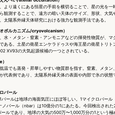
、より遠くにある恒星の手前を横切ることで、星の光を一
ら観測することで、遠方の暗い天体のサイズ、形状、大気
、太陽系外縁天体研究における強力な観測手法である。
ルカニズム/cryovolcanism）
、水・メタン・窒素・アンモニアなどの揮発性物質が、マ
である。土星の衛星エンケラドゥスや海王星の衛星トリト
02 XV93の大気起源候補の一つとされている。
le）
低温でも蒸発・昇華しやすい物質群を指す。窒素、メタン
が代表例であり、太陽系外縁天体の表面や内部で氷の状態
ロバール
1バールは地球の海面気圧にほぼ等しい。1マイクロバール（μ
ナノバール（nbar）は10億分の1にあたる。今回検出された20
ノバールであり、地球の大気の500万〜1,000万分の1という