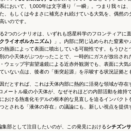
系において、1,000年は文字通り「一瞬」。つまり我々は
た、もしくは今まさに補充され続けている大気を、偶然の
高いのです。
る2つのシナリオは、いずれも惑星科学のフロンティアに
クライオボルカニズム）
」。内部に閉じ込められた窒素や
の熱源によって表面に噴出している可能性です。もうひと
別の小天体がぶつかったことで、一時的にガスが放出され
・ウェッブ宇宙望遠鏡による近赤外観測でも、表面に大気
ていない点は、後者の「衝突起源」を示唆する状況証拠と
因だとすれば、これは天体内部に熱的に活発な領域が存在
キロメートル級の小天体が、なぜそれほどの内部活動を維持
における熱進化モデルの根本的な見直しを迫るインパクト
つとされる「液体の存在」の議論にも、新しい視点を提供
opia編集部として注目したいのが、この発見における
シチズン