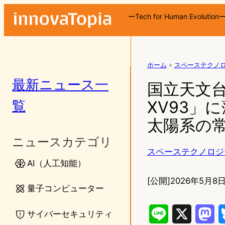
ーTech for Human Evolution
ホーム
»
スペーステクノ
最新ニュース一
国立天文台
覧
XV93」
太陽系の
ニュースカテゴリ
スペーステクノロジ
AI（人工知能）
[公開]
2026年5月8日
量子コンピューター
サイバーセキュリティ
L
X
M