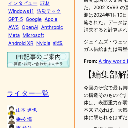
インタビュー
取材
た。2002 XV9
Windows11
防災テック
測は2024年1月
GPT-5
Google
Apple
施された。データは
AWS
OpenAI
Anthropic
消失すると計算され
Meta
Microsoft
ジェイムズ・ウェッ
Android XR
Nvidia
総説
ガス供給または彗星
From:
A tiny world
【編集部解
今回の研究で最も興
ライター一覧
の構造そのものです
体は、表面重力が弱
山本 達也
本来であれば、大気
体に限られるはずだ
乗杉 海