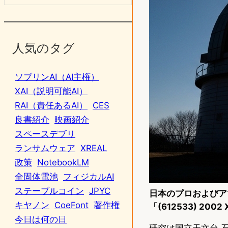
人気のタグ
ソブリンAI（AI主権）
XAI（説明可能AI）
RAI（責任あるAI）
CES
良書紹介
映画紹介
スペースデブリ
ランサムウェア
XREAL
政策
NotebookLM
全固体電池
フィジカルAI
ステーブルコイン
JPYC
日本のプロおよびア
キヤノン
CoeFont
著作権
「(612533) 2
今日は何の日
研究は国立天文台 石