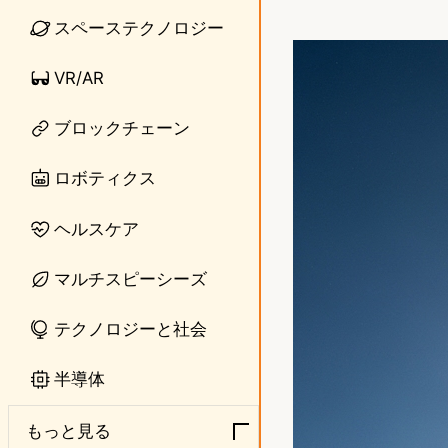
i
a
スペーステクノロジー
n
s
VR/AR
e
t
ブロックチェーン
o
d
ロボティクス
o
ヘルスケア
n
マルチスピーシーズ
テクノロジーと社会
半導体
もっと見る