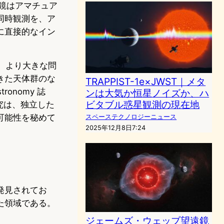
鏡はアマチュア
同時観測を、ア
に直接的なイン
、より大きな問
きた天体群のな
TRAPPIST-1e×JWST｜メタ
onomy 誌
ンは大気か恒星ノイズか、ハ
ビタブル惑星観測の現在地
た本研究は、独立した
可能性を秘めて
スペーステクノロジーニュース
2025年12月8日7:24
発見されてお
た領域である。
ジェームズ・ウェッブ望遠鏡