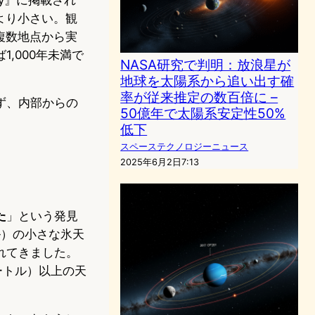
ルより小さい。観
複数地点から実
,000年未満で
NASA研究で判明：放浪星が
地球を太陽系から追い出す確
率が従来推定の数百倍に –
ず、内部からの
50億年で太陽系安定性50%
。
低下
スペーステクノロジーニュース
2025年6月2日7:13
た
」という発見
ル）の小さな氷天
れてきました。
ートル）以上の天