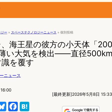
ー
ロジー
»
スペーステクノロジーニュース
»
個別投稿
、海王星の彼方の小天体「200
に薄い大気を検出——直径500k
常識を覆す
ーニュース
16:00
[最終更新]
2026年5月8日 15:3
B
F
H