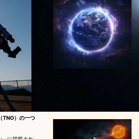
NASA、地球を取り巻く「両
極性電場」を発見 – 重力と並
ぶ第三の力場が大気進化の謎
を解明
スペーステクノロジーニュース
2025年3月28日9:39
TNO）の一つ
my』に掲載され