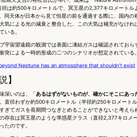
3 の直径は約500キロメートルで、冥王星の2,377キロメート
10日、同天体が日本から見て恒星の前を通過する際に、国内の
大気による光の減衰と整合した。この大気は補充がなければ1
ている。
ブ宇宙望遠鏡の観測では表面に凍結ガスは確認されておら
衝突による一時的形成の二つのシナリオが想定されている
 beyond Neptune has an atmosphere that shouldn’t exist
説】
味深いのは、「
あるはずがないものが、確かにそこにあっ
。直径わずか約500キロメートル（半径約250キロメート
すぎてガスを長期間つなぎとめることができないと考えら
の存在は冥王星のような準惑星クラス（直径2,377キロメ
ったのです。