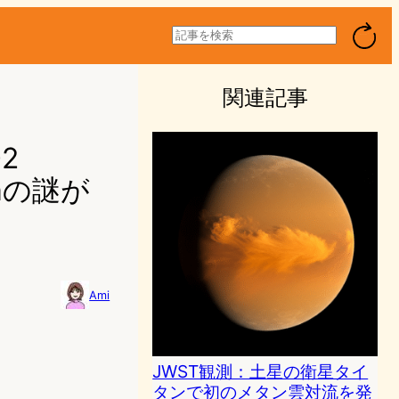
検
索
関連記事
2
mの謎が
Ami
3
JWST観測：土星の衛星タイ
タンで初のメタン雲対流を発