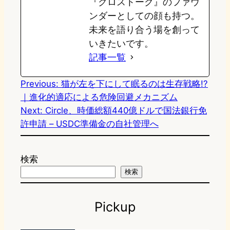
『クロストーク』のファウ
ンダーとしての顔も持つ。
未来を語り合う場を創って
いきたいです。
記事一覧
Previous:
猫が左を下にして眠るのは生存戦略!?
｜進化的適応による危険回避メカニズム
Next:
Circle、時価総額440億ドルで国法銀行免
許申請 – USDC準備金の自社管理へ
検索
検索
Pickup