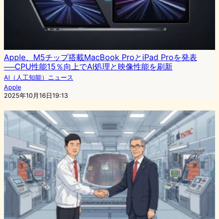
Apple、M5チップ搭載MacBook ProとiPad Proを発表
──CPU性能15％向上でAI処理と映像性能を刷新
AI（人工知能）ニュース
Apple
2025年10月16日19:13