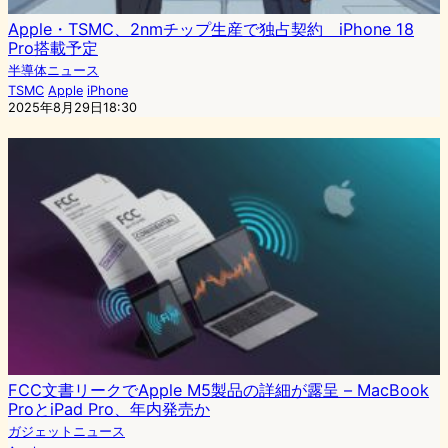
Apple・TSMC、2nmチップ生産で独占契約 iPhone 18
Pro搭載予定
半導体ニュース
TSMC
Apple
iPhone
2025年8月29日18:30
FCC文書リークでApple M5製品の詳細が露呈 – MacBook
ProとiPad Pro、年内発売か
ガジェットニュース