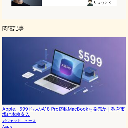
りょうとく
関連記事
Apple、599ドルのA18 Pro搭載MacBookを発売か｜教育市
場に本格参入
ガジェットニュース
Apple