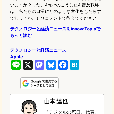
いますか？また、AppleのこうしたAI普及戦略
は、私たちの日常にどのような変化をもたらす
でしょうか。ぜひコメントで教えてください。
テクノロジーと経済ニュースをinnovaTopiaで
もっと読む
テクノロジーと経済ニュース
Apple
L
X
M
B
F
H
i
a
l
a
a
n
s
u
c
t
e
t
e
e
e
山本 達也
o
s
b
n
『デジタルの窓口』代表。
d
k
o
a