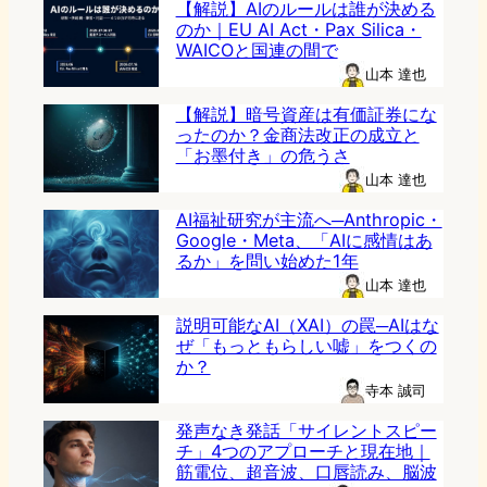
【解説】AIのルールは誰が決める
のか｜EU AI Act・Pax Silica・
WAICOと国連の間で
山本 達也
【解説】暗号資産は有価証券にな
ったのか？金商法改正の成立と
「お墨付き」の危うさ
山本 達也
AI福祉研究が主流へ─Anthropic・
Google・Meta、「AIに感情はあ
るか」を問い始めた1年
山本 達也
説明可能なAI（XAI）の罠─AIはな
ぜ「もっともらしい嘘」をつくの
か？
寺本 誠司
発声なき発話「サイレントスピー
チ」4つのアプローチと現在地｜
筋電位、超音波、口唇読み、脳波