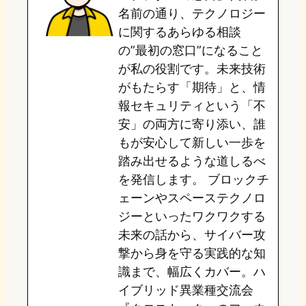
名前の通り、テクノロジー
o
y
o
に関するあらゆる相談
の”最初の窓口”になること
n
k
が私の役割です。未来技術
がもたらす「期待」と、情
報セキュリティという「不
安」の両方に寄り添い、誰
もが安心して新しい一歩を
踏み出せるような道しるべ
を発信します。 ブロックチ
ェーンやスペーステクノロ
ジーといったワクワクする
未来の話から、サイバー攻
撃から身を守る実践的な知
識まで、幅広くカバー。ハ
イブリッド異業種交流会