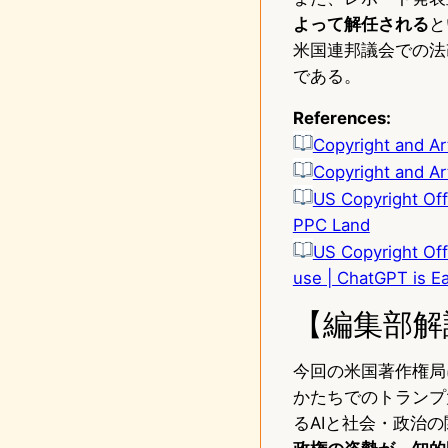
よって解任される
と
米国連邦議会での法
である。
References:
Copyright and Art
Copyright and Arti
US Copyright Offi
PPC Land
US Copyright Offi
use | ChatGPT is Ea
【編集部解
今回の米国著作権局
かたちでのトランプ
るAIと社会・政治