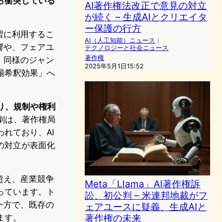
ら衝突している
AI著作権法改正で意見の対立
が続く – 生成AIとクリエイタ
ー保護の行方
習に利用するこ
AI（人工知能）ニュース
｜
響や、フェアユ
テクノロジーと社会ニュース
著作権
、同様のジャン
2025年5月1日15:52
場希釈効果」へ
り、規制や権利
劇は、著作権局
れており、AI
の対立が表面化
超え、産業競争
Meta「Llama」AI著作権訴
っています。ト
訟、初公判 – 米連邦地裁がフ
一方で、既存の
ェアユースに疑義、生成AIと
著作権の未来
ます。