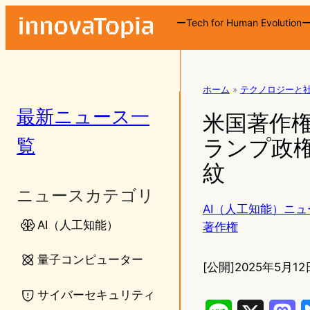
ーTech for Human Evolution
ホーム
»
テクノロジーと
最新ニュース一
米国著作権
覧
ランプ政権
紋
ニュースカテゴリ
AI（人工知能）ニュ
AI（人工知能）
著作権
量子コンピューター
[公開]
2025年5月12日
サイバーセキュリティ