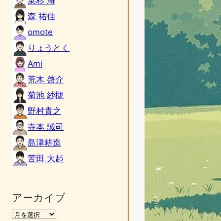
乗杉 海
森 祐佳
omote
りょうとく
Ami
荒木 啓介
菊池 紗槻
野村貴之
寺本 誠司
島津耕造
苦田 大起
アーカイブ