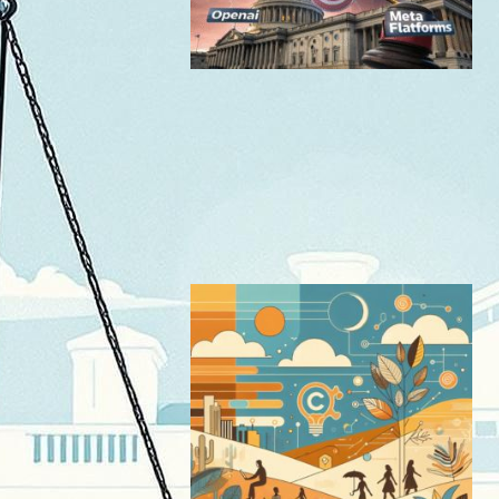
OpenAI・Meta Platforms：
米国著作権局シラ・パールム
ッター登録官解任の舞台裏と
AI業界への波紋
AI（人工知能）ニュース
｜
テクノロジーと社会ニュース
著作権
2025年5月13日16:54