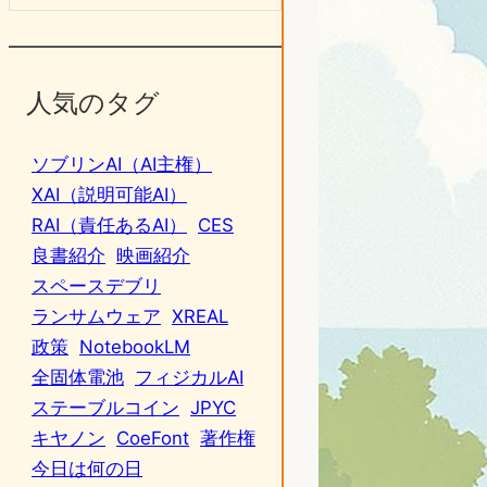
人気のタグ
ソブリンAI（AI主権）
XAI（説明可能AI）
RAI（責任あるAI）
CES
良書紹介
映画紹介
スペースデブリ
ランサムウェア
XREAL
政策
NotebookLM
全固体電池
フィジカルAI
ステーブルコイン
JPYC
キヤノン
CoeFont
著作権
今日は何の日