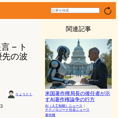
検
索
関連記事
 – ト
優先の波
米国著作権局長の後任者が示
りょうとく
すAI著作権論争の行方
43
AI（人工知能）ニュース
｜
テクノロジーと社会ニュース
著作権