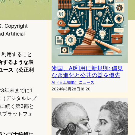
pyright
ificial
に利用すること
合するような表
米国、AI利用に新規則: 偏見
ユース（公正利
なき進化と公共の益を優先
AI（人工知能）ニュース
2024年3月28日18:20
23年末までに1
部（デジタルレプ
）に続く第3部と
スプラットフォ
ランプ大統領に