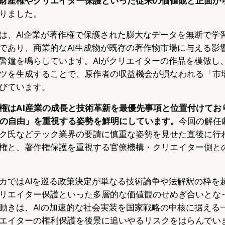
財産権やクリエイター保護といった従来の価値観と正面か
りました。
は、AI企業が著作権で保護された膨大なデータを無断で学
であり、商業的なAI生成物が既存の著作物市場に与える影
警鐘を鳴らしています。AIがクリエイターの作品を模倣し
ツを生成することで、原作者の収益機会が損なわれる「市
びています。
権はAI産業の成長と技術革新を最優先事項と位置付けてお
発の自由」を重視する姿勢を鮮明にしています。
今回の解任
ク氏などテック業界の要請に慎重な姿勢を見せた直後に行わ
権と、著作権保護を重視する官僚機構・クリエイター側と
カではAIを巡る政策決定が単なる技術論争や法解釈の枠を
リエイター保護といった多層的な価値観のせめぎ合いとな
動きは、AIの加速的な社会実装を国家戦略の中核に据える
エイターの権利保護を後景に追いやるリスクをはらんでい