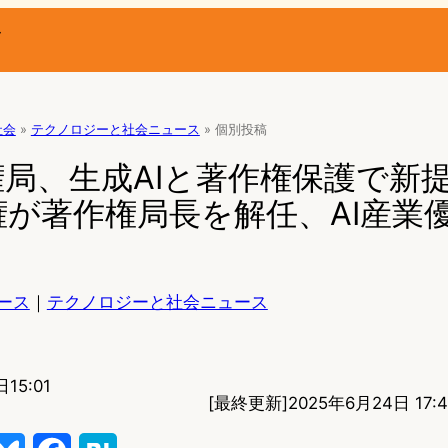
ー
社会
»
テクノロジーと社会ニュース
»
個別投稿
局、生成AIと著作権保護で新提言
が著作権局長を解任、AI産業
ース
｜
テクノロジーと社会ニュース
15:01
[最終更新]
2025年6月24日 17: