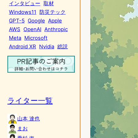
インタビュー
取材
Windows11
防災テック
GPT-5
Google
Apple
AWS
OpenAI
Anthropic
Meta
Microsoft
Android XR
Nvidia
総説
ライター一覧
山本 達也
まお