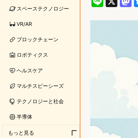
L
X
M
スペーステクノロジー
i
a
VR/AR
n
s
e
t
ブロックチェーン
o
ロボティクス
d
ヘルスケア
o
n
マルチスピーシーズ
テクノロジーと社会
半導体
もっと見る