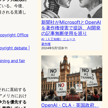
ている。今後、
目される見通し
新聞社がMicrosoftとOpenAI
を著作権侵害で提訴、AI開発
の記事無断使用を巡り
Copyright Office
AI（人工知能）ニュース
著作権
pyright debate |
2024年5月1日8:11
ining and fair
それに直結する
アメリカにおけ
争力を優先する
OpenAI・CLA・英国政府、