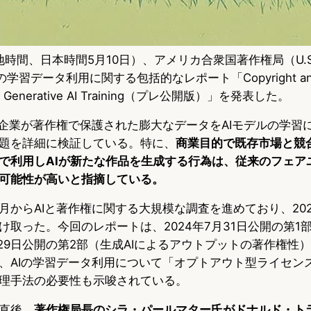
地時間、日本時間5月10日）、アメリカ合衆国著作権局（U.S. Co
の学習データ利用に関する包括的なレポート「Copyright and Art
art 3: Generative AI Training（プレ公開版）」を発表した。
I企業が著作権で保護された膨大なデータをAIモデルの学習
題を詳細に検証している。特に、
商業目的で既存市場と競
で利用しAIが新たな作品を生成する行為は、従来のフェア
可能性が高いと指摘している。
8月からAIと著作権に関する大規模な調査を進めており、20
け取った。今回のレポートは、2024年7月31日公開の第1
月29日公開の第2部（生成AIによるアウトプットの著作権性
、AIの学習データ利用について「オプトアウト型ライセン
理手法の必要性も示唆されている。
直後、
著作権局長のシラ・パールマター氏がドナルド・ト