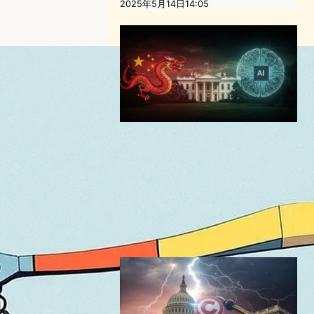
2025年5月14日14:05
トランプ政権の「AIアクショ
ンプラン」にみる世界競争意
識、フェアユースの主張と日
本との比較
AI（人工知能）ニュース
｜
テクノロジーと社会ニュース
著作権
2025年7月24日14:30