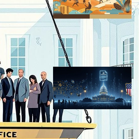
【解説】著作権とAIは調和で
きるか-NYTとOpenAIの訴訟
の行方-
AI（人工知能）ニュース
｜
テクノロジーと社会ニュース
2024年3月6日20:05
トランプ政権、AI国家フレー
ムワーク発表—州法乱立に警
告、連邦統一規制を議会に要
請