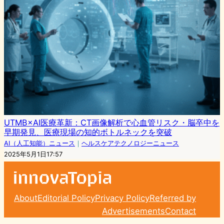
UTMB×AI医療革新：CT画像解析で心血管リスク・脳卒中を
早期発見、医療現場の知的ボトルネックを突破
AI（人工知能）ニュース
｜
ヘルスケアテクノロジーニュース
2025年5月1日17:57
About
Editorial Policy
Privacy Policy
Referred by
Advertisements
Contact