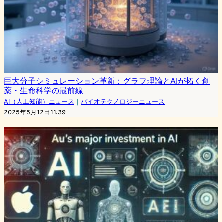
巨大分子シミュレーション革新：グラフ理論とAIが拓く創
薬・生命科学の最前線
AI（人工知能）ニュース
｜
バイオテクノロジーニュース
2025年5月12日11:39