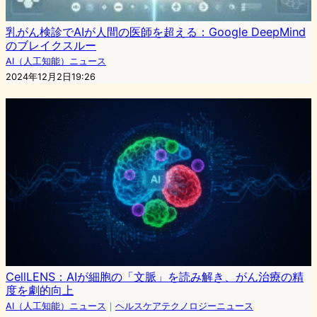
乳がん検診でAIが人間の医師を超える：Google DeepMind
のブレイクスルー
AI（人工知能）ニュース
2024年12月2日19:26
CellLENS：AIが細胞の「文脈」を読み解き、がん治療の精
度を劇的向上
AI（人工知能）ニュース
｜
ヘルスケアテクノロジーニュース