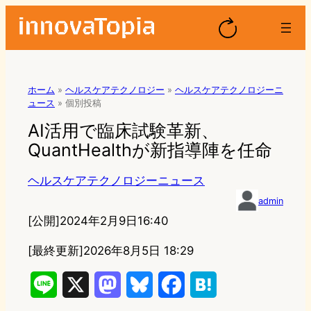
ホーム
»
ヘルスケアテクノロジー
»
ヘルスケアテクノロジーニ
ュース
»
個別投稿
AI活用で臨床試験革新、
QuantHealthが新指導陣を任命
ヘルスケアテクノロジーニュース
admin
[公開]
2024年2月9日16:40
[最終更新]
2026年8月5日 18:29
L
X
M
B
F
H
i
a
l
a
a