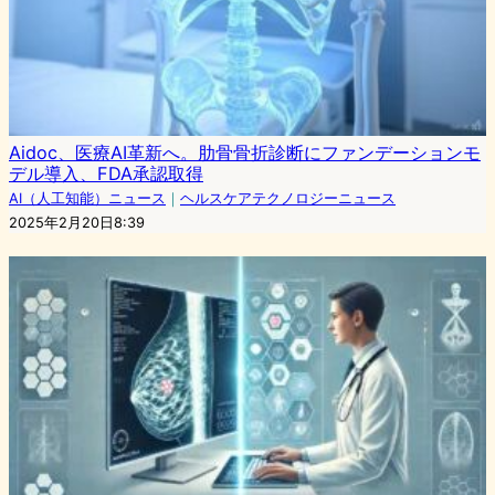
Aidoc、医療AI革新へ。肋骨骨折診断にファンデーションモ
デル導入、FDA承認取得
AI（人工知能）ニュース
｜
ヘルスケアテクノロジーニュース
2025年2月20日8:39