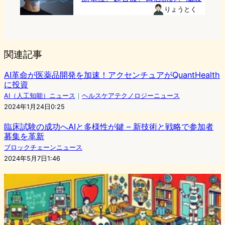
りょうとく
関連記事
AI革命が医薬品開発を加速！アクセンチュアがQuantHealth
に投資
AI（人工知能）ニュース
｜
ヘルスケアテクノロジーニュース
2024年1月24日0:25
臨床試験の成功へAIと多様性が鍵 – 新技術と戦略で参加者
募集を革新
ブロックチェーンニュース
2024年5月7日1:46