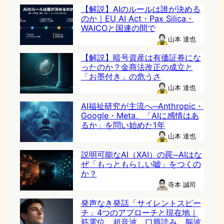
【解説】AIのルールは誰が決める
のか｜EU AI Act・Pax Silica・
WAICOと国連の間で
山本 達也
【解説】暗号資産は有価証券にな
ったのか？金商法改正の成立と
「お墨付き」の危うさ
山本 達也
AI福祉研究が主流へ─Anthropic・
Google・Meta、「AIに感情はあ
るか」を問い始めた1年
山本 達也
説明可能なAI（XAI）の罠─AIはな
ぜ「もっともらしい嘘」をつくの
か？
寺本 誠司
発声なき発話「サイレントスピー
チ」4つのアプローチと現在地｜
筋電位、超音波、口唇読み、脳波