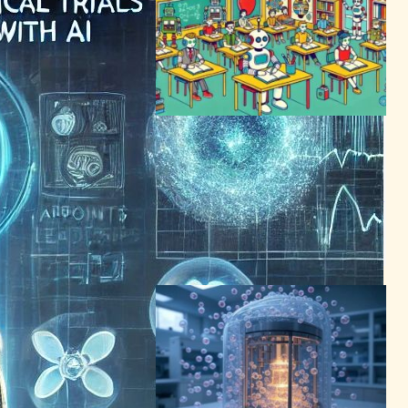
企業のAIエージェント採用試
験、Salesforceが基盤を提供
――Agentforce Testing
Centerで変わるAIチャットボ
ットの品質評価
チャットボットニュース
2024年11月22日14:35