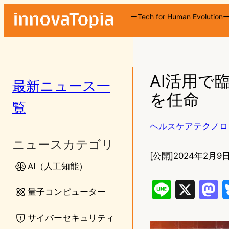
ーTech for Human Evolution
AI活用で臨
最新ニュース一
を任命
覧
ヘルスケアテクノロ
ニュースカテゴリ
[公開]
2024年2月9日
AI（人工知能）
L
X
M
量子コンピューター
i
a
サイバーセキュリティ
n
s