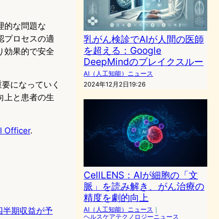
理的な問題な
乳がん検診でAIが人間の医師
認プロセスの適
を超える：Google
り効果的で安全
DeepMindのブレイクスルー
。
AI（人工知能）ニュース
す重要になっていく
2024年12月2日19:26
向上と患者の生
 Officer
.
CellLENS：AIが細胞の「文
脈」を読み解き、がん治療の
精度を劇的向上
AI（人工知能）ニュース
｜
騰、四半期収益が予
ヘルスケアテクノロジーニュース