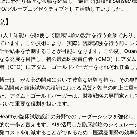
上にわたり様々な役職を経験し、最近ではRenalSense
hのCFO/グループエグゼクティブとして活動していました。
説】
hは、AI（人工知能）を駆使して臨床試験の設計を行う企業であ
ています。この技術により、実際に臨床試験を行う前にシ
や結果を予測することが可能になります。この度、QuantH
なる発展を目指し、初の最高医療責任者（CMO）にアダム
者（CFO）にアダム・ゴールドバーガーをそれぞれ任命し
博士は、がん薬の開発において豊富な経験を持ち、その専
lthの製品開発と臨床試験の設計における品質と効率の向上に
た、アダム・ゴールドバーガーは、財務戦略の専門家とし
おいて重要な役割を担います。
tHealthが臨床試験設計の分野でのリーダーシップを強化
的な一歩と言えます。AIを活用した臨床試験のシミュレー
発コストを削減することができるため、医薬品開発の効率