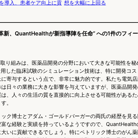
I機能を導入、患者ケア向上に貢
想を大幅に上回る
e
e
e
s
b
n
k
o
a
革新、QuantHealthが新指導陣を任命” への1件のフィ
y
o
k
althの取り組みは、医薬品開発の分野において大きな可能性を
を活用した臨床試験のシミュレーション技術は、特に開発コス
上に寄与するという点で、非常に魅力的です。私たち電気店
歩は日々の業務に大きな影響を与えていますが、医薬品開発
展は、人々の生活の質を直接的に向上させる可能性があるた
ます。
リック博士とアダム・ゴールドバーガーの両氏の経歴を見る
富な経験と実績を持っているようですので、QuantHealt
に大いに貢献できるでしょう。特にペトリック博士のがん薬