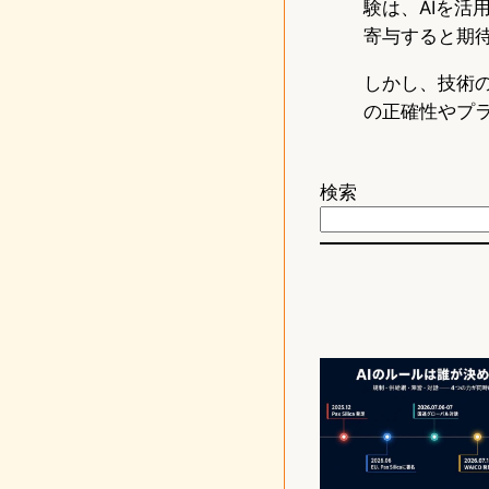
験は、AIを
寄与すると期
しかし、技術
の正確性やプ
検索