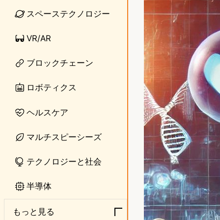
スペーステクノロジー
e
t
o
VR/AR
d
ブロックチェーン
o
ロボティクス
n
ヘルスケア
マルチスピーシーズ
テクノロジーと社会
半導体
もっと見る