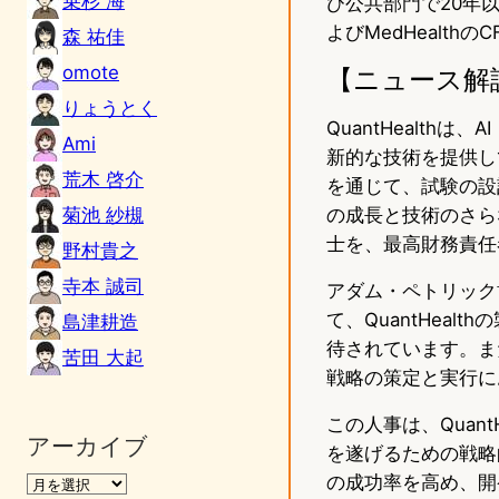
乗杉 海
び公共部門で20年以
よびMedHealt
森 祐佳
omote
【ニュース解
りょうとく
QuantHealt
Ami
新的な技術を提供し
荒木 啓介
を通じて、試験の設計
菊池 紗槻
の成長と技術のさら
士を、最高財務責任
野村貴之
寺本 誠司
アダム・ペトリック
て、QuantHea
島津耕造
待されています。ま
苦田 大起
戦略の策定と実行に
この人事は、Quan
アーカイブ
を遂げるための戦略
の成功率を高め、開