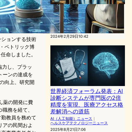
Apple、AIへの大規模投資を
発表: ティム・クックが技術
革新の未来を描く
AI（人工知能）ニュース
2024年2月29日10:42
レーションする技術
・ペトリック博
を任命しました。
と協力し、プラッ
トーンの達成を
の向上、研究開
世界経済フォーラム発表：AI
診断システムが専門医の2倍
ん薬の開発に費
精度を実現、医療アクセス格
つ職務を経て、
差解消への道筋
常勤教員を務めて
AI（人工知能）ニュース
｜
ヘルスケアテクノロジーニュース
リアの民間およ
2025年8月21日7:06