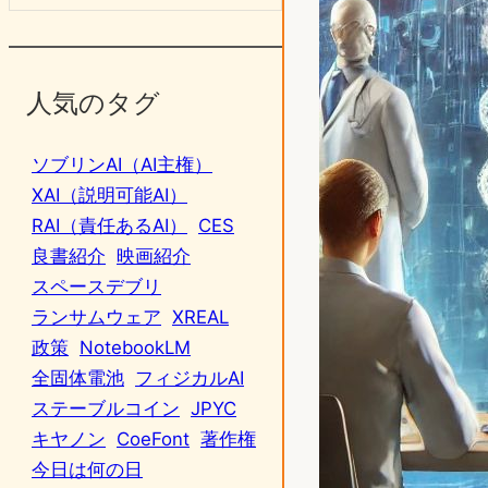
人気のタグ
ソブリンAI（AI主権）
XAI（説明可能AI）
RAI（責任あるAI）
CES
良書紹介
映画紹介
スペースデブリ
ランサムウェア
XREAL
政策
NotebookLM
全固体電池
フィジカルAI
ステーブルコイン
JPYC
キヤノン
CoeFont
著作権
今日は何の日