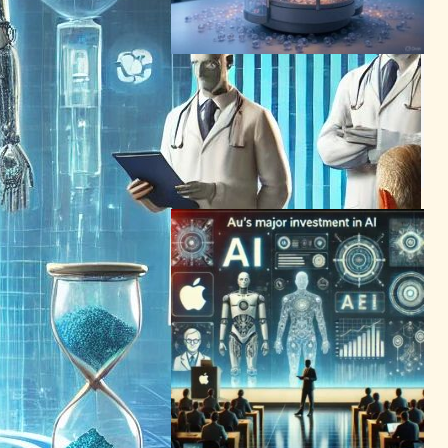
巨大分子シミュレーション革
新：グラフ理論とAIが拓く創
薬・生命科学の最前線
AI（人工知能）ニュース
｜
バイオテクノロジーニュース
2025年5月12日11:39