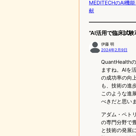
MEDITECHのA
e
t
献
o
d
“AI活用で臨床試験
o
伊藤 明
2024年2月9日
n
QuantHe
ますね。AI
の成功率の向
も、技術の進
このような進
べきだと思い
アダム・ペト
の専門分野で豊
と技術の発展