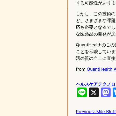
する可能性がありま
しかし、この技術の
ど、さまざまな課題
応も必要となるでし
な医薬品の開発が加
QuantHealt
ことを示唆していま
活の質の向上に直接
from
QuantHealth Ap
ヘルスケアテクノロ
L
X
M
i
a
Previous:
Mile B
n
s