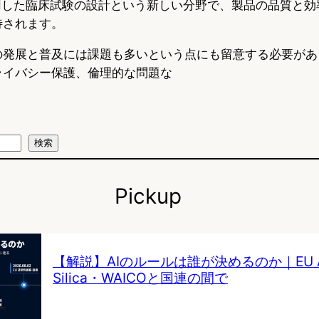
活用した臨床試験の設計という新しい分野で、製品の品質と効
待されます。
の発展と普及には課題も多いという点にも留意する必要があ
ライバシー保護、倫理的な問題な
検索
Pickup
【解説】AIのルールは誰が決めるのか｜EU AI 
Silica・WAICOと国連の間で