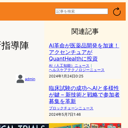
検
索
関連記事
が新指導陣
AI革命が医薬品開発を加速！
アクセンチュアが
QuantHealthに投資
AI（人工知能）ニュース
｜
ヘルスケアテクノロジーニュース
2024年1月24日0:25
admin
臨床試験の成功へAIと多様性
が鍵 – 新技術と戦略で参加者
募集を革新
ブロックチェーンニュース
2024年5月7日1:46