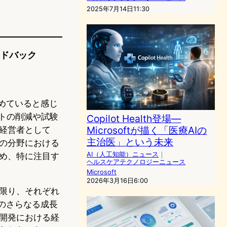
2025年7月14日11:30
ードバック
秘めていると感じ
トの削減や試験
Copilot Health登場—
Microsoftが描く「医療AIの
経営者として
主治医」という未来
の分野における
AI（人工知能）ニュース
｜
め、特に注目す
ヘルスケアテクノロジーニュース
Microsoft
2026年3月16日6:00
限り、それぞれ
hのさらなる成長
開発における経