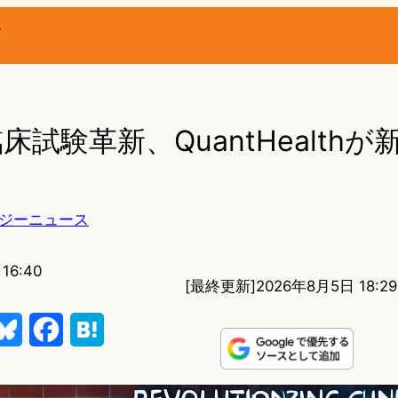
ー
床試験革新、QuantHealth
ジーニュース
16:40
[最終更新]
2026年8月5日 18:29
B
F
H
l
a
a
u
c
t