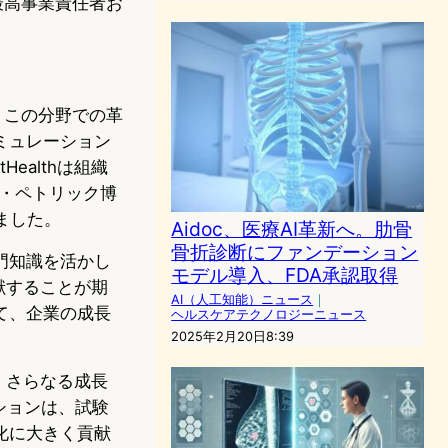
の最高事業責任者お
り、この分野での革
ミュレーション
ealthは組織
・ペトリック博
ました。
Aidoc、医療AI革新へ。肋骨
骨折診断にファンデーション
門知識を活かし
モデル導入、FDA承認取得
貢献することが期
AI（人工知能）ニュース
｜
て、企業の成長
ヘルスケアテクノロジーニュース
2025年2月20日8:39
し、さらなる成長
ションは、試験
化に大きく貢献