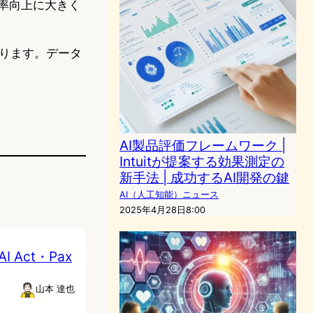
率向上に大きく
ります。データ
AI製品評価フレームワーク |
Intuitが提案する効果測定の
新手法 | 成功するAI開発の鍵
AI（人工知能）ニュース
2025年4月28日8:00
Act・Pax
山本 達也