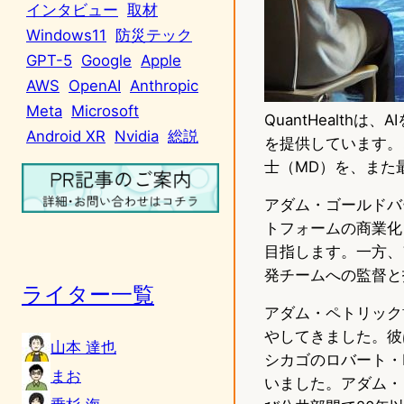
インタビュー
取材
Windows11
防災テック
GPT-5
Google
Apple
AWS
OpenAI
Anthropic
Meta
Microsoft
QuantHealt
Android XR
Nvidia
総説
を提供しています。
士（MD）を、また
アダム・ゴールドバー
トフォームの商業化
目指します。一方、
発チームへの監督と
ライター一覧
アダム・ペトリック
やしてきました。彼
山本 達也
シカゴのロバート・
まお
いました。アダム・